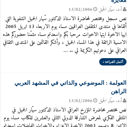
مغايرة
أ.د. سيّار الجَميل
13/02/2006
نص مسجل ومختصر لمحاضرة الاستاذ الدكتور سّيار الجميل الشفوية التي
ألقاها في منتدى المثقفين العراقيين مساء يوم الاربعاء 13 ابريل 2005
ايها الاخوة ايتها الاخوات مرحبا بكم واسعدتم مساء مثمّنا حضوركم هذه
الامسية الرائقة في هذا المساء الجميل ، وأشكر القائمين على المنتدى الثقافي
العراقي على دعوتهم الكريمة لي .. …
أكمل القراءة »
العولمة : الموضوعي والذاتي في المشهد العربي
الراهن
أ.د. سيّار الجَميل
13/02/2006
نص مختصر محاضرة المؤرخ العراقي الاستاذ الدكتور سيّار الجميل في
الملتقى الفكري لمعرض الشارقة الدولي الثاني والعشرين للكتاب مساء يوم
الاثنين 8 ديسمبر 2003 الاخوة الاعزاء والاخوات الفاضلات اسعدتم