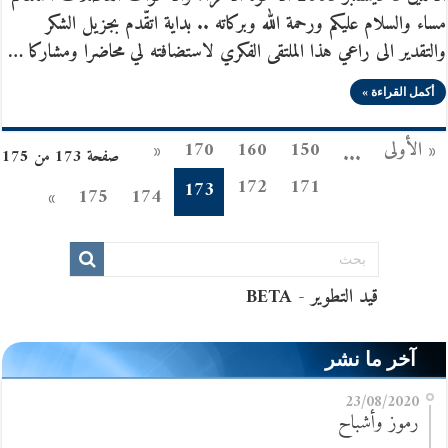
مساء والسلام عليكم ورحمة الله وبركاته .. بداية اتقّدم بجزيل الشكر
والتقدير الى راعي هذا الملتقى الفكري لاستضافته لي محاضرا ومشاركا …
أكمل القراءة »
« الأولى
150
160
170
«
...
صفحة 173 من 175
172
171
173
»
175
174
آخر ما نشر
23/08/2020
رموز وأشباح