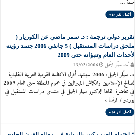
مهمة …
أكمل القراءة »
تقرير دولي ترجمة : د. سمر ماضي عن الكوريار (
ملحق دراسات المستقبل ) 5 جانفي 2006 جسد رؤيته
لأحداث العام وتنبؤاته حتى 2009
أ.د. سيّار الجَميل
13/02/2006
د. سيّار الجميل: 2006 سيشهد أفول الانظمة القومية العربية التقليدية
لصالح الإسلاميين وانكماش الليبراليين في عموم المنطقة حتى العام 2009
في محاضرة القاها الدكتور سيار الجميل في منتدى دراسات المستقبل في
بوردو / فرنسا ،
أكمل القراءة »
” اهتمام العرب كبير بالرواية في مطلع القرن الحادي