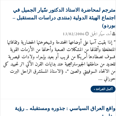
مترجم لمحاضرة الاستاذ الدكتور سّيار الجميل في
اجتماع الهيئة الدولية (منتدى دراسات المستقبل –
بوردو)
أ.د. سيّار الجَميل
13/02/2006
” إذا بقيت آسيا على أوضاعها المحتدمة وشيخوختها الحضارية وثقافاتها
المتخلخلة وأثقالها من المشكلات الصعبة وأحمالها من الأزمات القوية
فسوف تصطادها أمريكا من قريب أو بعيد بإجراء ولادات قيصرية
للعديد من مناطقها الجيوستراتيجية عند بدايات القرن الآتي اثر تحييد كل
من الاتحاد السوفييتي والصين “. (الاستاذ المستشرق الراحل البرت
حوراني …
أكمل القراءة »
واقع العراق السياسي : جذوره ومستقبله .. رؤية