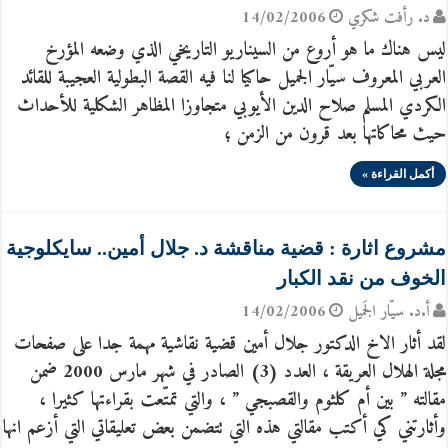
د. رأفت شكري
14/02/2006
ليس هناك ما هو أروع من السيناريو التاريخي الذي وضعه المؤرخ
العربي المعروف سيّار الجميل حاكيا لنا فيه القصة البطولية العجيبة للقائد
الكردي المسلم صلاح الدين الأيوبي متجاوزا المظاهر الشكلية للأحداث
حيث محاكاتها بعد قرون من الزمن ؛
أكمل القراءة »
مشروع اثارة : قضية مناقشة د. جلال أمين.. سايكلوجية
الخوف من نقد الكبار
أ.د. سيّار الجَميل
14/02/2006
لقد أثار الاخ الدكتور جلال أمين قضية نقاشية مهمة جدا على صفحات
مجلة الهلال العريقة ، العدد (3) الصادر في شهر مارس 2000 ضمن
مقالته ” بين أم كلثوم والقصبجي ” ، والتي تمتّعت بقراءتها كثيرا ،
وأثارتني كي أكتب مقالتي هذه التي تتضمن بعض تعليقاتي التي أزعم انها