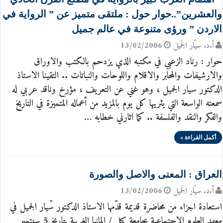
والعشرين”..حوار حول : ملتقى متميز عن ” الرواية في
الاردن ” ورؤى متنوعة في عالم جميل
أ.د. سيّار الجَميل
13/02/2006
حوار : رناد الزعبي في مكتبه الذي يزدحم بالكتب والاوراق
والارشيفات والمحابر والاقلام واللوحات والنباتات .. التقينا الاستاذ
الدكتور سيار الجميل ، وهو غني عن التعريف ، مؤرخ وناقد عربي له
سمعته الواسعة التي يثريها كل يوم بالمزيد من أعماله المتميزة في التاريخ
والفكر والنقد والفلسفة .. كما اثارني خطابه …
أكمل القراءة »
العراق : المعنى والاصل والصورة
أ.د. سيّار الجَميل
13/02/2006
استعادة اجزاء من محاضرة قديمة قدّمها الاستاذ الدكتور سّيار الجميل في
معهد العلوم الاجتماعية بجامعة كيل / المانيا الغربية بتاريخ 5 سبتمبر