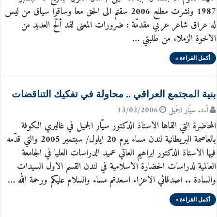
1987 ونشرت مطلع 2006 سقتم الى الحق معا وساقوا سياق من ليس
له عراق شاعر عربي مقدمّة : ضرورات المعنى لقد ألّح العديد من
الاخوة الزملاء من طلبتي …
أكمل القراءة »
بنية المجتمع العراقي .. محاولة في تفكيك التناقضات
أ.د. سيّار الجَميل
13/02/2006
المحاضرة التي القاها الاستاذ الدكتور سيّار الجميل في غاليري الكوفة
بالعاصمة البريطانية لندن مساء يوم 20 ايلول/ سبتمبر 2005 والتي قدّمه
فيها الاستاذ الدكتور ابراهيم العاتي عميد الدراسات العليا في الجامعة
العالمية لدراسات الحضارة الاسلامية في لندن القسم الاول السيدات
والسادة .. اصدقائي الاعزاء اسعدتم مساء والسلام عليكم ورحمة الله …
أكمل القراءة »