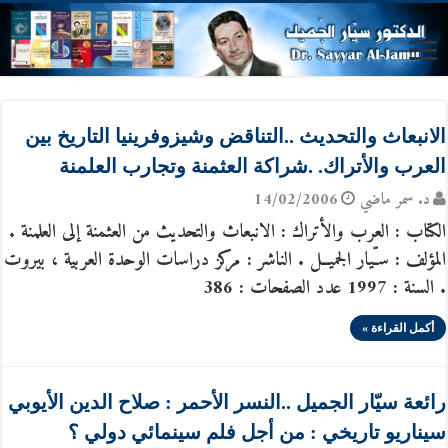
الانبعاث والتحديث ..التناقض وشيزوفرينيا التاريخ بين
العرب والأتراك. .شراكة العثمنة وتجارب العلمنة
د. سمر ماضي
14/02/2006
الكتاب : العرب والأتراك : الانبعاث والتحديث من العثمنة إلى العلمنة .
المؤلف : سـّيار الجميــل . الناشر : مركز دراسات الوحدة العربية ، بيروت
. السنة : 1997 عدد الصفحات : 386
أكمل القراءة »
رائعة سيّار الجميل ..النسر الأحمر : صلاح الدين الأيوبي
سيناريو تاريخي : من أجل فلم سينمائي دولي ؟