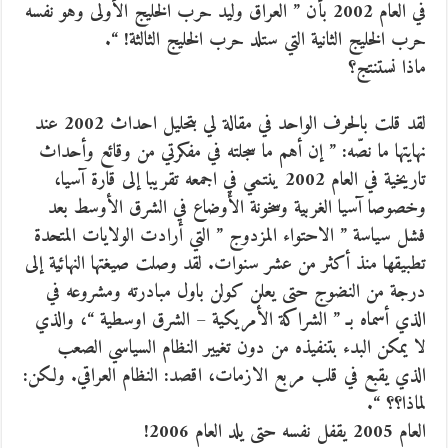
في العام 2002 بأن ” العراق وليد حرب الخليج الأولى وهو نفسه
حرب الخليج الثانية التي ستلد حرب الخليج الثالثة! “.
ماذا نستنتج؟
لقد قلت بالحرف الواحد في مقالة لي بتحليل احداث 2002 عند
نهايتها ما نصّه: ” إن أهم ما سجلته في مفكرتي من وقائع وأحداث
تاريخية في العام 2002 ينتمي في اجمعه تقريبا إلى قارة آسيا،
وخصوصا آسيا الغربية وسخونة الأوضاع في الشرق الأوسط بعد
فشل سياسة ” الاحتواء المزدوج ” التي أرادت الولايات المتحدة
تطبيقها منذ أكثر من عشر سنوات. لقد وصلت صيغتها النهائية إلى
درجة من النضوج حتى يعلن كولن باول مبادرته ومشروعه في
الذي أسماه بـ ” الشراكة الأمريكية – الشرق اوسطية “، والذي
لا يمكن البدء بتنفيذه من دون تغيير النظام السياسي الصعب
الذي يقبع في قلب مربع الازمات، اقصد: النظام العراقي. ولكن:
لماذا؟؟ “.
العام 2005 يقفل نفسه حتى يلد العام 2006!