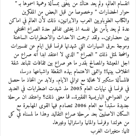
انقسام العالم، ولم يعد هناك من يتغّنى بمسألة وهمية اسموها بـ ”
حوار الحضارات ” وخصوصا من قبل البعض من المفكرين
والكتاب الطوباويين العرب والايرانيين، ذلك لأن العالم في اماكن
عدة لم يعد يأمن على نفسه اذ يخشى تفاقم حدة الصراع المختفي
بين حضارتين.. ولقد ترجمت الاحداث والاضطرابات الساخنة
وموجة حرق السيارات التي شهدتها فرنسا قبل ايام عن تفسيرات
واضحة لمثل ذلك ” الصراع ” الذي لا اعتقد ابدا أنه صراع من
اجل المعيشة والمصالح بقدر ما هو صراع بين ثقافات تتباعد شقة
الخلاف بينها!! واتمنى الاهتمام بهذه النقطة واشباعها درسا،
فالمسألة ستكبر لا محالة مع توالي الايام. ولابد من اتخاذ ما حصل
في فرنسا في نهايات العام 2005 مذ شهدت اضطرابات في العديد
من الضواحي الباريسية الفقيرة.. فما معنى ذلك؟ واعتقد ان مرحلة
جديدة ستبدأ مع العام 2006 تتصادم فيها القوى المهاجرة مع
السكان الاصليين بعد مرحلة صراع التقاليد وهذا ما لمسناه في كل
من هولندا وفرنسا والمانيا واستراليا وغيرها.
ثانيا: متغيرات الغرب