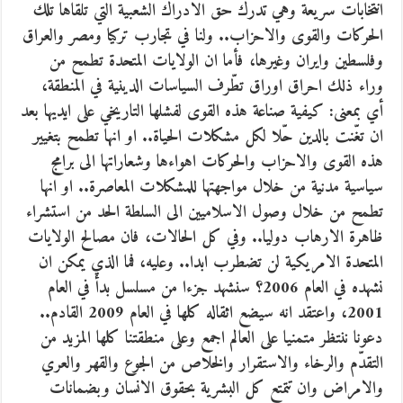
انتخابات سريعة وهي تدرك حق الادراك الشعبية التي تلقاها تلك
الحركات والقوى والاحزاب.. ولنا في تجارب تركيا ومصر والعراق
وفلسطين وايران وغيرها، فأما ان الولايات المتحدة تطمح من
وراء ذلك احراق اوراق تطّرف السياسات الدينية في المنطقة،
أي بمعنى: كيفية صناعة هذه القوى لفشلها التاريخي على ايديها بعد
ان تغّنت بالدين حّلا لكل مشكلات الحياة.. او انها تطمح بتغيير
هذه القوى والاحزاب والحركات اهواءها وشعاراتها الى برامج
سياسية مدنية من خلال مواجهتها للمشكلات المعاصرة.. او انها
تطمح من خلال وصول الاسلاميين الى السلطة الحد من استشراء
ظاهرة الارهاب دوليا.. وفي كل الحالات، فان مصالح الولايات
المتحدة الامريكية لن تضطرب ابدا.. وعليه، فما الذي يمكن ان
نشهده في العام 2006؟ سنشهد جزءا من مسلسل بدأ في العام
2001، واعتقد انه سيضع اثقاله كلها في العام 2009 القادم..
دعونا ننتظر متمنيا على العالم اجمع وعلى منطقتنا كلها المزيد من
التقدّم والرخاء والاستقرار والخلاص من الجوع والقهر والعري
والامراض وان تتمتع كل البشرية بحقوق الانسان وبضمانات