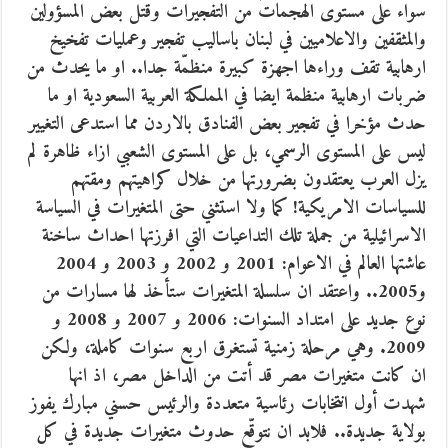
سواء على مستوى الهجمات من التفجيرات وقتل بعض المسؤولين
والمثقفين والاعلاميين في لبنان باساليب تفجير وعمليات تفخيخ
ارهابية تقف وراءها اجهزة كبيرة منظمّة جدا.. او ما يحدث من
ضربات ارهابية منظمة ايضا في المملكة العربية السعودية او ما
حدث مؤخرا في تفجير بعض الفنادق بالاردن مما استدعى التغيير
ليس على المستوى الرسمي، بل على المستوى الشعبي ازاء ظاهرة لم
يزل العرب يعتقدون بضرورتها من خلال كراهيتهم ومقتهم
للسياسات الامريكية! كما ولا استثني حتى المتغيرات في السياسة
الاسرائيلية من جملة تلك التداعيات التي افرزتها احداث ساخنة
عاشتها العالم في الاعوام: 2001 و 2002 و 2003 و 2004
و2005.. واعتقد ان سلسلة المتغيرات ستأخذ لها مسارات من
نوع جديد على امتداد السنوات: 2006 و 2007 و 2008 و
2009. وهي مرحلة زمنية تستغرق اربع سنوات كاملة، ولكن
ان كانت متغيرات مصر قد أتت من الداخل مصر، اذ انها
شهدت أول انتخابات رئاسية متعددة والرئيس حسني مبارك يفوز
بولاية جديدة.. فلابد ان نتوقّع حدوث متغيرات جديدة في كل