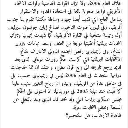
خلال العام 2006. ولا تزال القوات الفرنسية وقوات الاتحاد
الأفريقي تواجه صعوبة بالغة في استعادة الهدوء والاستقرار
بساحل العاج التي تشهد أيضا جهود وساطة مكثفة تقوم بها جنوب
أفريقيا. وفي ليبيريا صوت الناخبون لصالح إيلين جونسون سيرليف
أول رئيسة منتخبة في القارة الأفريقية. كما شهدت إثيوبيا وتنزانيا
انتخابات برلمانية أعقبتها موجة من العنف وسط اتهامات بتزوير
النتائج. وفي زيمبابوي رفض المجتمع الدولي الاعتراف بنتائج
الانتخابات البرلمانية التي كرست حكم روبرت موغابي الذي يعد
قديما يرجع تاريخه الى ربع قرن مضى، واعتقد ان ثمة مفاجئات
درامية ستحدث في العام 2006 ليس في زيمبابوي حسب، بل
في مناطق عدة من افريقيا.. ويبدو ان رياح التغيير ستهب عليها
كما هّبت عند نهاية 2005 في موريتانيا، اذ استولى على الحكم
مجلس عسكري برئاسة اعلي ولد محمد فال الذي وعد بالتخلي عن
السلطة وتنظيم انتخابات حرة.
ظاهرة الارهاب: هل ستنحسر؟