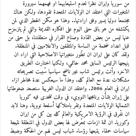
من سوريا وايران نظرا لعدم استيعابهما او فهمهما سيرورة
المتغيرات التي اعتقد ان الولايات المتحدة تقودها، ولكن هناك
مجتمعا دوليا يسير وفق ارادتها.. وهذا هو مكمن الخطر الذي لمن
يكتشفه من هو باق حتى اليوم على افكاره القديمة والتي لم يتزحزح
عنها ليس من بعض القادة وصناع القرار في منطقتنا، بل حتى من
قبل اعداد ضخمة من الساسة والمثقفين والاعلاميين في المنطقة.
ولقد كان على ايران ان تطّور متغيراتها الاصلاحية التي اراد ان
ينهجها الرئيس السابق محمد خاتمي، ولكنها اختارت الطريق
الاخر، وأتت برئيس شاب غير ناضج سياسيا سّببت تصريحاته
مشكلات عدة مع العالم كله. وهذا ما سيعكس عدة مخاطر ازاء
ايران في العام 2006. واعتقد ان الدول الغربية ستصعد ضغوطاتها
على إيران بشأن برنامجها النووي، في وقت تتحدى فيه كوريا
الشمالية الولايات المتحدة وتقر بامتلاكها أسلحة نووية. وهنا لابد
ان نفّرق في الرؤية الامريكية والعالم كله بين كل من ايران
وكوريا. ان ثمة ازمات تتعّرض لها بعض الدول في المنطقة نتيجة
سياسات حمقاء يتبعها رؤساء شباب ليس لهم من الحكمة وضبط