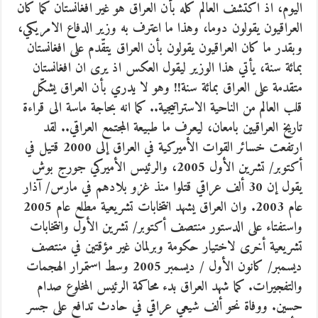
اليوم، اذ اكتشف العالم كله بأن العراق هو غير افغانستان كما كان
العراقيون يقولون دوما، وهذا ما اعترف به وزير الدفاع الامريكي،
وبقدر ما كان العراقيون يقولون بأن العراق يتقّدم على افغانستان
بمائة سنة، يأتي هذا الوزير ليقول العكس اذ يرى ان افغانستان
متقدمة على العراق بمائة سنة!! وهو لا يدري بأن العراق يشكّل
قلب العالم من الناحية الاستراتيجية.. كما انه بحاجة ماسة الى قراءة
تاريخ العراقيين بامعان، ليعرف ما طبيعة المجتمع العراقي.. لقد
ارتفعت خسائر القوات الأميركية في العراق إلى 2000 قتيل في
أكتوبر/ تشرين الأول 2005، والرئيس الأميركي جورج بوش
يقول إن 30 ألف عراقي قتلوا منذ غزو بلادهم في مارس/ آذار
عام 2003. وان العراق يشهد انتخابات تشريعية مطلع عام 2005
واستفتاء على الدستور منتصف أكتوبر/ تشرين الأول وانتخابات
تشريعية أخرى لاختيار حكومة وبرلمان غير مؤقتين في منتصف
ديسمبر/ كانون الأول / ديسمبر 2005 وسط استمرار الهجمات
والتفجيرات. كما شهد العراق بدء محاكمة الرئيس المخلوع صدام
حسين. ووفاة نحو ألف شيعي عراقي في حادث تدافع على جسر