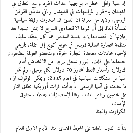
الداخلية ولعّل اخطر ما يواجهها احداث التمرد واسع النطاق في
الشيشان باستمرار المواجهات في الشيشان وباقي مناطق القوقاز
الروسي. ولابد من معرفة ان الصين قد اصدرت وثيقة سياسية
لطمأنة العالم إلى أن نموها الاقتصادي السريع لا يمثل تهديدا بعد
إعلانها أن اقتصادها يزيد بنسبة السدس عما كان يعتقد سابقا.
منظمة التجارة العالمية تتوصل في هونغ كونغ إلى اتفاق تاريخي
لإحياء محادثات معاهدة التجارة الحرة، ومناهضو العولمة يتظاهرون
احتجاجا على ذلك. اليورو يسجل مزيدا من الانخفاض أمام
الدولار، وأسعار النفط تتجاوز 70 دولارا لكل برميل. ولم تخل
آسيا من مشكلات سياسية في العام 2005، ويمكن الوقوف ازاء
ما حدث في آسيا الوسطى اذ بدأت قوات أوزبكية تطلق النار
على محتجين وتقتل المئات وفقا لإحصائيات جماعات حقوق
الإنسان.
الكوارث والبيئة
بدأت الدول المطلة على المحيط الهندي منذ الايام الاولى للعام