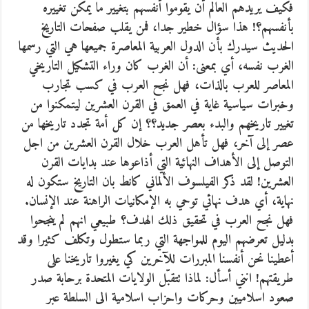
فكيف يريدهم العالم أن يقوموا أنفسهم بتغيير ما يمكن تغييره
بأنفسهم؟! هذا سؤال خطير جدا، فمن يقلب صفحات التاريخ
الحديث سيدرك بأن الدول العربية المعاصرة جميعها هي التي رسمها
الغرب نفسه، أي بمعنى: أن الغرب كان وراء التشكيل التاريخي
المعاصر للعرب بالذات، فهل نجح العرب في كسب تجارب
وخبرات سياسية غاية في العمق في القرن العشرين ليتمكنوا من
تغيير تاريخهم والبدء بعصر جديد؟؟ إن كل أمة تجدد تاريخها من
عصر إلى آخر، فهل تأهل العرب خلال القرن العشرين من اجل
التوصل إلى الأهداف النهائية التي أذاعوها عند بدايات القرن
العشرين! لقد ذكر الفيلسوف الألماني كانط بان التاريخ ستكون له
نهاية، أي هدف نهائي توحي به الإمكانيات الراهنة عند الإنسان.
فهل نجح العرب في تحقيق ذلك الهدف؟ طبيعي انهم لم ينجحوا
بدليل تعرضهم اليوم للمواجهة التي ربما ستطول وتكلف كثيرا وقد
أعطينا نحن أنفسنا المبررات للآخرين كي يغيروا تاريخنا على
طريقتهم! انني أسأل: لماذا تتقبّل الولايات المتحدة برحابة صدر
صعود اسلاميين وحركات واحزاب اسلامية الى السلطة عبر