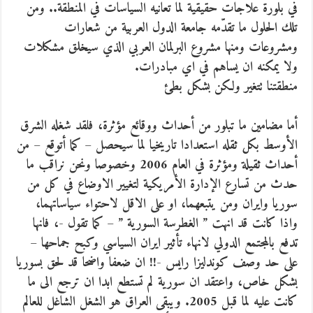
في بلورة علاجات حقيقية لما تعانيه السياسات في المنطقة.. ومن
تلك الحلول ما تقدّمه جامعة الدول العربية من شعارات
ومشروعات ومنها مشروع البرلمان العربي الذي سيخلق مشكلات
ولا يمكنه ان يساهم في اي مبادرات.
منطقتنا تتغير ولكن بشكل بطئ
أما مضامين ما تبلور من أحداث ووقائع مؤثرة، فلقد شغله الشرق
الأوسط بكل ثقله استعدادا تاريخيا لما سيحصل – كما أتوقع – من
أحداث ثقيلة ومؤثرة في العام 2006 وخصوصا ونحن نراقب ما
حدث من تسارع الإدارة الأمريكية لتغيير الاوضاع في كل من
سوريا وايران ومن يتبعهما، او على الاقل لاحتواء سياساتهما،
واذا كانت قد انهت ” الغطرسة السورية ” – كما تقول -، فانها
تدفع بالمجتمع الدولي لانهاء تأثير ايران السياسي وكبح جماحها –
على حد وصف كوندليزا رايس -!! ان ضعفا واضحا قد لحق بسوريا
بشكل خاص، واعتقد ان سورية لم تستطع ابدا ان ترجع الى ما
كانت عليه لما قبل 2005. ويبقى العراق هو الشغل الشاغل للعالم