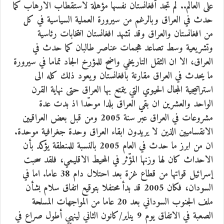
على العالم.. لم تجد أفغانستان نفسها مؤهلة لاستقطاب الارهاب كما
حدث في العراق وبالرغم من سيرورة العملية السياسية في كل
من افغانستان والعراق وقد تشهد افغانستان انتخابات رئاسية
وتشريعية وسط تصاعد هجمات عناصر طالبان كما حدث في
العراق، الا ان الثقل التاريخي واضح للمؤرخ الجاد تماما في سيرورة
ما يحدث في العراق مقارنة بافغانستان ويعود ذلك كله الى
استراتيجية المجال الحيوي التي يتمتع بها العراق حتى نهاية القرن
الواحد والعشرين ان بقي العراق بلدا موحّدا اذ بدت عدة
مشروعات في العراق عبر سنة 2005 ومن قبل بعض العراقيين
الانقساميين الذين لا يريدون ابقاء العراق وحدة جغرافية موحدة.
ان من ابرز ما حدث في العام 2005 بالنسبة للمنطقة يؤكد بأن
الاحداث كان لها وزنها المؤّثر في المحيط الاقليمي، فلقد سحبت
إسرائيل قواتها من قطاع غزة بعد احتلال دام 38 عاما. اما في
السودان، فكان 2005 قد بدأ محتفلا بتوقيع اتفاق سلام بشأن
ملف الجنوب السوداني بعد 20 عاما من المواجهات المسلحة
الصعبة في الاتفاق يوم 9 يناير/كانون الثاني لينهي أطول صراع في