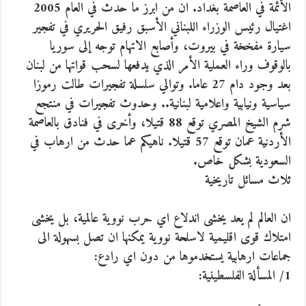
الأئمة في العاصمة بغداد. ان من ابرز ما حدث في العام 2005
اغتيال رئيس الوزراء اللبناني الأسبق رفيق الحريري في تفجير
سيارة مفخخة في بيروت، وأصابع الاتهام توجه إلى سوريا
بالوقوف وراء العملية الأمر الذي يدفعها لسحب قواتها من لبنان
بعد وجود دام 27 عاما. وتوالي سلسلة تفجيرات طالت رموزا
سياسية ونيابية واعلامية لبنانية.. وحدوث تفجيرات في منتجع
شرم الشيخ المصري توقع 88 قتيلا، وأخرى في فنادق بالعاصمة
الأردنية عمان توقع 57 قتيلا. ناهيكم عما حدث من ارهاب في
السعودية بشكل خاص.
ثلاث مسائل تاريخية
ان العالم لم يعد يخشى اندلاع اي حرب نووية عالمية، بل يخشى
امتلاك قوى اقليمية لاسلحة نووية يمكنها ان تصل بسهولة الى
جماعات ارهابية يستخدموها من دون اي رادع:
1/ المسألة الفلسطينية: