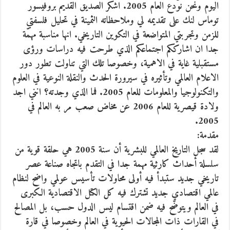
اليوم ونحن نوّدع العام 2005. اشكر الصديق القديم بروفيسور
توماس لنك على تقديمه لي وملاحظاته الثمينة في تحليل فلسفتي
للزمن وتجربتي المتواضعة في التكوين التاريخي. انها مناسبة مهمّة
جدا ان اشارككم اجتماعكم الذي طرحت فيه دراسات ورؤى
مستقبلية غاية في الاهمية، وخصوصا تلك التي تناولت تطور دور
الاعلام العالمي وتأثيره في سيرورة الحدث والنقلة النوعية في العلوم
والتكنولوجيا والمعلومات للعام 2005. فما الذي وجدته؟ انني اجد
ولادة قيصرية للعام 2006 عن مخاض صعب مر به العالم في
2005.
مقدمة:
لقد سجل التاريخ العالمي للبشرية أن سنة 2005 هي حلقة قوية من
سلسلة أحداث كارثية مهمة جدا في التقدم باتجاه صناعة عصر
تاريخي جديد ستبدأ فيه أولى محاولات تأسيس عولمي واضح لنظام
عالمي اقتصادي جديد تشترك فيه كل الكتل الاقتصادية الكبرى
في العالم ويتوضّح فيه ضمن اقتسام ليس الدول حسب، بل المصالح
في القارات ذات المجالات الحيوية في العالم وخصوصا في قارة