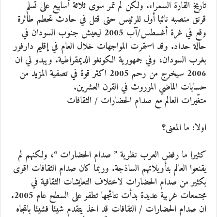
تاريخ القارة السمراء. ولكن لم تمر سوى ثلاثة أسابيع على تسلم
قرنق منصبه نائبا أول للرئيس حتى قتل في حادث تحطم طائرة
وقع في غرة أغسطس/آب 2005 ليعيش جنوب السودان في
حالة حداد. وقد استمرت المواجهات خلال العام في إقليم دارفور
بغرب السودان، وفي جمهورية الكونغو الديمقراطية. ويبدو لي ان
2006 سيخرج من رحم 2005 اكثر قوة في تصفية المزيد من
حسابات الماضي الموروث في القرن العشرين.
متغّيرات العالم مع صدام الحضارات / الثقافات
اولا: ما المعنى؟
كثيرا ما رفض العرب نظرية ” صدام الحضارات “، ولكنهم لم
يقنعوا العالم بتأويلاتهم الساذجة. وربما كان صدام الثقافات اقوى
بكثير من صدام الحضارات لاختلاف التعايشات الثقافية في
مجتمعات غربية عديدة بدأت نتائجها تطفو على السطح عام 2005.
ان صدام الحضارات / الثقافات قد اخذ يتقدم شيئا فشيئا باتجاه