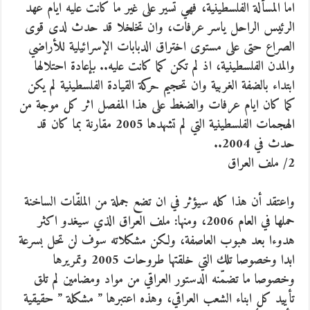
اما المسألة الفلسطينية، فهي تسير على غير ما كانت عليه ايام عهد
الرئيس الراحل ياسر عرفات، وان تخلخلا قد حدث لدى قوى
الصراع حتى على مستوى اختراق الدبابات الإسرائيلية للأراضي
والمدن الفلسطينية، اذ لم تكن كما كانت عليه.. بإعادة احتلالها
ابتداء بالضفة الغربية وان تحجيم حركة القيادة الفلسطينية لم يكن
كما كان ايام عرفات والضغط على هذا المفصل اثر كل موجة من
الهجمات الفلسطينية التي لم تشهدها 2005 مقارنة بما كان قد
حدث في 2004..
2/ ملف العراق
واعتقد أن هذا كله سيؤثر في ان تضع جملة من الملفّات الساخنة
حملها في العام 2006، ومنها: ملف العراق الذي سيغدو اكثر
هدوءا بعد هبوب العاصفة، ولكن مشكلاته سوف لن تحل بسرعة
ابدا وخصوصا تلك التي خلقتها طروحات 2005 وتمريرها
وخصوصا ما تضمّنه الدستور العراقي من مواد ومضامين لم تلق
تأييد كل ابناء الشعب العراقي، وهذه اعتبرها ” مشكلة ” حقيقية