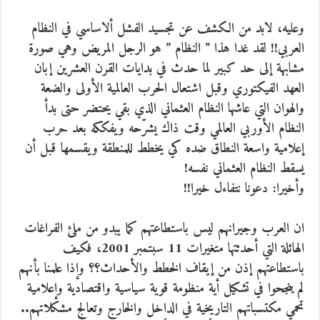
وعليه، لابد من الكشف عن تجسيد الفشل ألاساسي في النظام
العربي!! لقد غدا هذا ” النظام ” هو الرجل المريض وهي صورة
مشابهة إلى حد كبير لما حدث في بدايات القرن العشرين إبان
العهد الفيكتوري وقبل اشتعال الحرب العالمية الأولى والضعة
والهوان التي عاشها النظام العثماني الذي بقي يحتضر حتى بدأ
النظام الأوربي العالمي وقت ذاك يشرّحه ويفككه بعد حرب
إعلامية واسعة النطاق ضده كي يخطط للمنطقة ويقسمها قبل أن
يسقط النظام العثماني نفسه!
وأخيرا: دعونا نتفاءل خيرا!!
ان العرب وجيرانهم ليس باستطاعتهم كما يبدو من ملئ الفراغات
الهائلة التي أحدثتها متغيرات 11 سبتمبر 2001، فكيف
باستطاعتهم إذن من إيقاف الخطط والأحداث؟؟ وإذا علمنا بأنهم
لم ينجحوا في تشكيل أية منظومة قوية سياسية واقتصادية وإعلامية
تحمي مكتسباتهم التاريخية في الداخل والخارج وتعالج مشكلاتهم..