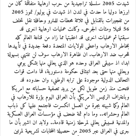
شهدت 2005 سلسلة تراجيدية من حرب ارهابية متفاقمة كان من
ابرزها دوليا ما حدث في لندن اذ شهدت في يوليو/ تموز 2005
من تفجيرات بالقنابل في ثلاثة محطات للمترو وحافلة نقل تخلف
56 قتيلا ومئات الجرحى. وكانت عمليات ارهابية اخرى قد
سبقتها ثم عمليات اخرى قد اعقبتها مما زاد من قناعة العالم كله
بمخاطر الارهاب واعطى للولايات المتحدة دفعة جديدة في تأييدها
للحرب ضد الارهاب. ان ظاهرة الارهاب سوف لن تنتهي بسهولة
ابدا، اذ سيبقى العراق وحده هو الذي يعاني منها بشكل يومي
ويعاني منها حتى بعد انبثاق حكومة دستورية، فما دامت قوات
التحالف الدولية موجودة على ترابه الوطني، وان حدوده قد
فتحت منذ زمن طويل لكل من يريد تصفية حساباته مع امريكا
وباعتراف الرئيس الامريكي بأن العراق اليوم بؤرة للارهاب في
العالم وكما شبهته بجرة من العسل انكسرت فاجتمع عليها كل ذباب
العالم وحشراته.. وما دام ثمة ضعف في مؤسسات العراق العسكرية
والمدنية فسيبقى يعاني لمرحلة زمنية قادمة.. ولابد ان اشير بأن ما
جرى في العراق عبر 2005 من حصيلة انتخابات تشريعية لمرتين