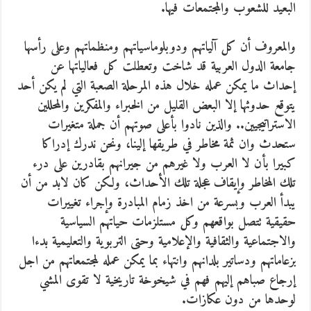
البعيد للشعوب والمجتمعات فيها.
والمعروف أن كل آلياتهم ودوبلوماسياتهم ومنظماتهم وعلى رأسها
جامعة الدول العربية قد شاخت وتعطلت كل فعالياتها عن
إحداث ما يمكن عمله خلال هذه المرحلة الصعبة التي لم يكن أحد
يتوقع حدوثها إلا البعض القليل من الخبراء والمفكرين والمحللين
الاستراتيجيين.. والذين نادوا بأعلى صوتهم أن جملة متغيرات
ستحدث وان ثمة مخاطر في طريقها إلينا، ونحن ندرك إدراكا
كبيرا بأن لا العرب ولا غيرهم من جيرانهم بقادرين على درء
تلك المخاطر وإيقاف عجلة تلك الأحداث، ولكن كان لابد من أن
يبدأ العرب وبسرعة من اخذ زمام المبادرة وإجراء تغييرات
حقيقية تتصل بواقعهم وكل مستلزمات حياتهم السياسية
والاجتماعية والثقافية والإعلامية وحتى التربوية والتعليمية بدءا
بزعاماتهم ودساتير بلدانهم وانتهاء بما يمكن عمله لمجتمعاتهم من اجل
إرجاع صباهم إليهم فهم في شيخوخة تاريخية لا تقوى المشي
لوحدها من دون عكازات.