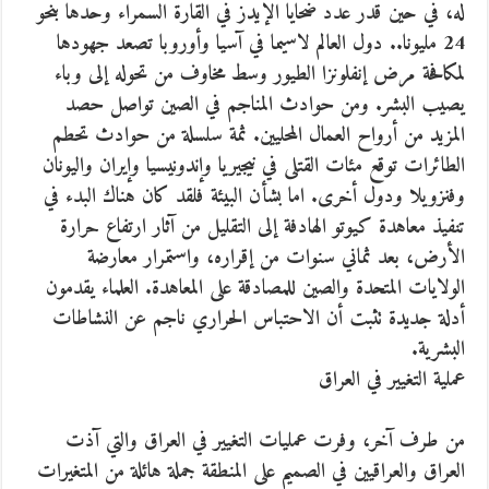
له، في حين قدر عدد ضحايا الإيدز في القارة السمراء وحدها بنحو
24 مليونا.. دول العالم لاسيما في آسيا وأوروبا تصعد جهودها
لمكافحة مرض إنفلونزا الطيور وسط مخاوف من تحوله إلى وباء
يصيب البشر. ومن حوادث المناجم في الصين تواصل حصد
المزيد من أرواح العمال المحليين. ثمة سلسلة من حوادث تحطم
الطائرات توقع مئات القتلى في نيجيريا وإندونيسيا وإيران واليونان
وفنزويلا ودول أخرى. اما بشأن البيئة فلقد كان هناك البدء في
تنفيذ معاهدة كيوتو الهادفة إلى التقليل من آثار ارتفاع حرارة
الأرض، بعد ثماني سنوات من إقراره، واستمرار معارضة
الولايات المتحدة والصين للمصادقة على المعاهدة. العلماء يقدمون
أدلة جديدة تثبت أن الاحتباس الحراري ناجم عن النشاطات
البشرية.
عملية التغيير في العراق
من طرف آخر، وفرت عمليات التغيير في العراق والتي آذت
العراق والعراقيين في الصميم على المنطقة جملة هائلة من المتغيرات