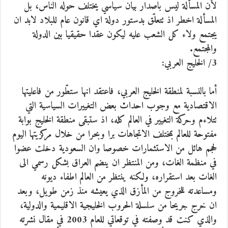
لأن المسألة ليس باصدار بيان سياسي يختلف حوله الناس، بل
المسألة اخطر اذ تتعلّق بدستور دولة اي قانون عام للبلاد لابد ان
يجتمع ولاء كل الشعب عليه ليكون عقدا حقيقيا بين الدولة
والمجتمع.
3/ الخليج العربي:
أما بالنسبة لمنطقة الخليج العربي، فاعتقد انها ستطّور من فاعليتها
الاقتصادية مع وجوب احداث بعض التغييرات السياسية التي
تتلاءم وحركة التغيير في العالم كله، اذ ستبقى منطقة الخليج بوابة
مفتوحة للعالم بمختلف الاتجاهات برا وبحرا من خلال مركزيتها اليوم
لحجم هائل من الاستثمارات خصوصا وان السعودية دخلت عضوا
في منظمة الغات، ومن المنتظر ان ينضم العراق بشكل رسمي الى
الغات بعد استقراره، ولكنه ينتظر من العالم اطفاء ديونه
ومساعدته للخروج من المأزق الذي يعيشه منذ زمن طويل، وبعد
ان خرج جريحا من سلسلة الحروب الخليجية الاقليمية والدولية،
والذي كنت قد وصفته في توقعاتي للعام 2003 في مقال نشرته