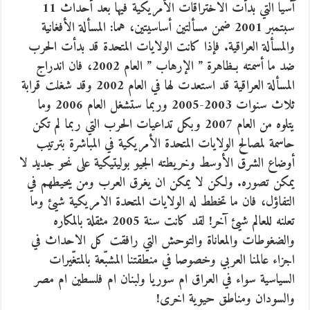
آسيا التي بدأت الاختراقات الأمريكية فيها بعد أحداث 11
سبتمبر 2001 ضمن مسألتين أساسيتين، هما: المسألة الأفغانية
والمسألة العراقية. فإذا كانت الولايات المتحدة قد بدأت الحرب
ضد ما أسمته بـظاهرة ” الإرهاب ” العام 2002، فان اندراج
المسألة العراقية قد استعدت لها في العام 2002 وقد شغلت قرابة
ثلاث سنوات 2003-2005 وربما ستشغل العام 2006 وما
يتلوه من العام 2007 وبكل تداعيات الحرب التي ربما لم تكن
حاسمة لمصالح الولايات المتحدة الأمريكية في المباشرة بترتيب
أوضاع الشرق الأوسط وخريطته الجيو بوليتيكية على نحو جديد لا
يمكن تصوره. ولكن لا يمكن ان يغرق العرب ومن يحيطهم في
التفاؤل، فان ما تخطط له الولايات المتحدة الامريكية شيئ وما
تعلنه للعالم شيئ آخر! لقد كانت سنة 2005 مثقلة بالمكاره
والضغوطات والمعاناة والتوحش التي رافقت كل الاحداث في
اجزاء عالمنا العربي وخصوصا في منطقتنا المشبّعة بالمتغّيرات
السياسية سواء في العراق ام سوريا ولبنان ام فلسطين ام مصر
والسودان ومناطق حيوية اخرى!