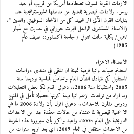
الأزمات القوية فسوف تصطادها أمريكا من قريب أو بعيد
بإجراء ولادات قيصرية للعديد من مناطقها الجيوستراتيجية عند
بدايات القرن الآتي اثر تحييد كل من الاتحاد السوفييتي والصين “.
(الاستاذ المستشرق الراحل البرت حوراني في حديث مع سّيار
الجميل/ بكلية سانت انتوني / جامعة اكسفورد، صيف عام
1985)
الاصدقاء الاعزاء
اسعدتم صباحا وانها فرصة ثمينة ان نلتقي في منتدى دراسات
المستقبل كي نتبادل الشأن العام والخاص لمناسبة توديعنا سنة
2005 واستقبالنا سنة 2006.. دعوني اقدم لكم بعض التحليلات
وما اراه من توقعات ازعم انها مهمة كونها حصيلة تأمل في المنهج
ودرس مقارن للاحداث..
دعوني اقول بأن ولادة 2006 ما هي
الا عملية قيصرية لما عشناه من حالات معقّدة جدا من الاحداث
التاريخية على العام 2005، واعيد واكرر بأن سيرورة هذه الحزمة
من الاحداث ستقفل في العام 2009، اي بعد اربع سنوات من