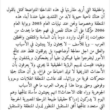
والحقيقة التي أريد مقاربتها في هذه المداخلة المتواضعة تتمثل بالقول
أن هناك ناحية حيوية لابد من التشديد عليها عندنا أبناء هذه
المنطقة وخصوصا ونحن عند نهايات العام 2005 وبوابة العام
2006 مؤكدا على أن هناك نقص في فهم جملة ما يحدث من
متغيرات، إذ أقول واردد دوما بأن الساسة والمثقفين والمحللين
العرب – ويا للأسف – لا يبحثون ولا ينبشون في الأسباب
والعلل من اجل معالجة أوضاعهم، بل يتوقفون فقط عند نتائج
الأمور ليتفرجوا عليها فيبكون عليها أو يضحكون ويتشفون بها.
وعليه، فليست لديهم الرؤية الحقيقية لما يجري ولا يعرفون بأن
الأحداث التاريخية لا تولد اعتباطا من فراغ، بل أن هناك جملة
متحركات قوية من ورائها.. لقد عاشت المنطقة انقلابات وحروبا
وفوضى وحتى يومنا هذا لم يعرف العرب ما هي الأسباب
الجوهرية وراء تلك الاحداث!! انهم يعيشون مأساة نتائجها وهم
اليوم لا يدركون إدراكا حقيقيا طبيعة المرحلة المصيرية الحرجة
التي ستحدد نتائجها أفق المستقبل المنظور لدول المنطقة والمستقبل