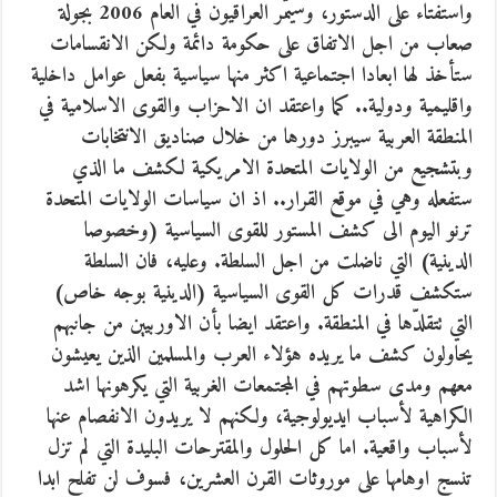
واستفتاء على الدستور، وسيمّر العراقيون في العام 2006 بجولة
صعاب من اجل الاتفاق على حكومة دائمة ولكن الانقسامات
ستأخذ لها ابعادا اجتماعية اكثر منها سياسية بفعل عوامل داخلية
واقليمية ودولية.. كما واعتقد ان الاحزاب والقوى الاسلامية في
المنطقة العربية سيبرز دورها من خلال صناديق الانتخابات
وبتشجيع من الولايات المتحدة الامريكية لكشف ما الذي
ستفعله وهي في موقع القرار.. اذ ان سياسات الولايات المتحدة
ترنو اليوم الى كشف المستور للقوى السياسية (وخصوصا
الدينية) التي ناضلت من اجل السلطة. وعليه، فان السلطة
ستكشف قدرات كل القوى السياسية (الدينية بوجه خاص)
التي تتقلدّها في المنطقة. واعتقد ايضا بأن الاوربيين من جانبهم
يحاولون كشف ما يريده هؤلاء العرب والمسلمين الذين يعيشون
معهم ومدى سطوتهم في المجتمعات الغربية التي يكرهونها اشد
الكراهية لأسباب ايديولوجية، ولكنهم لا يريدون الانفصام عنها
لأسباب واقعية. اما كل الحلول والمقترحات البليدة التي لم تزل
تنسج اوهامها على موروثات القرن العشرين، فسوف لن تفلح ابدا