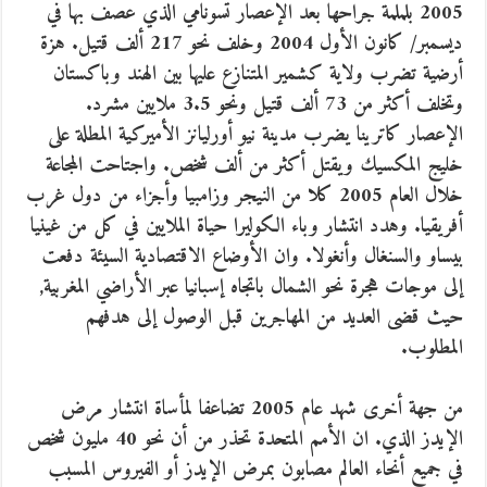
2005 بلملمة جراحها بعد الإعصار تسونامي الذي عصف بها في
ديسمبر/ كانون الأول 2004 وخلف نحو 217 ألف قتيل. هزة
أرضية تضرب ولاية كشمير المتنازع عليها بين الهند وباكستان
وتخلف أكثر من 73 ألف قتيل ونحو 3.5 ملايين مشرد.
الإعصار كاترينا يضرب مدينة نيو أورليانز الأميركية المطلة على
خليج المكسيك ويقتل أكثر من ألف شخص. واجتاحت المجاعة
خلال العام 2005 كلا من النيجر وزامبيا وأجزاء من دول غرب
أفريقيا. وهدد انتشار وباء الكوليرا حياة الملايين في كل من غينيا
بيساو والسنغال وأنغولا. وان الأوضاع الاقتصادية السيئة دفعت
إلى موجات هجرة نحو الشمال باتجاه إسبانيا عبر الأراضي المغربية,
حيث قضى العديد من المهاجرين قبل الوصول إلى هدفهم
المطلوب.
من جهة أخرى شهد عام 2005 تضاعفا لمأساة انتشار مرض
الإيدز الذي. ان الأمم المتحدة تحذر من أن نحو 40 مليون شخص
في جميع أنحاء العالم مصابون بمرض الإيدز أو الفيروس المسبب