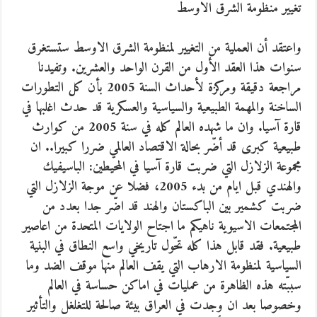
تغيير منظومة الشرق الاوسط
واعتقد أن العملية من التغيير لمنظومة الشرق الاوسط ستستغرق
سنوات هذا العقد الأول من القرن الواحد والعشرين. وتفيدنا
مراجعة دقيقة ومركزة لأحداث السنة 2005 بأن كل التطورات
الساخنة والمهمة الطبيعية والسياسية والعسكرية قد حدث اغلبها في
قارة آسيا. وان ما شهده العالم كله في سنة 2005 من كوارث
طبيعية كبرى قد أضّر بحالة الاقتصاد العالمي ضررا كبيرا.. ان
مجموعة الزلازل التي ضربت قارة آسيا في المحيطين: الباسيفيك
والهندي قبل ايام من بدء 2005، فضلا عن موجة الزلازل التي
ضربت كشمير بين الباكستان والهند قد اضّر جدا بعدد من
المجتمعات الاسيوية ناهيكم ما اجتاح الولايات المتحدة من اعاصير
طبيعية. فقد قابل هذا كله تحّول تاريخي واسع النطاق في البنية
السياسية لمنظومة الارهاب التي يقف العالم منها موقف الضد وما
سببّته هذه الظاهرة من عمليات في اماكن حساسة في العالم
وخصوصا بعد ان وجدت في العراق بيئة صالحة للتغلغل والتأثير