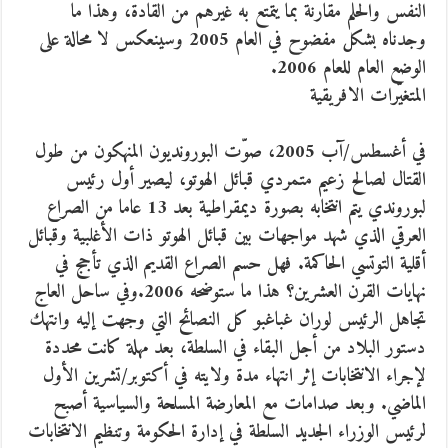
النفس والحلم مقارنة بما يتمتع به غيرهم من القادة، وهذا ما
وجدناه بشكل مفضوح في العام 2005 وسينعكس لا محالة على
الوضع العام للعام 2006.
المتغيّرات الافريقية
في أغسطس/آب 2005، صوّت البورونديون المنهكون من طول
القتال لصالح زعيم متمردي قبائل الهوتو، ليصير أول رئيس
لبوروندي يتم انتخابه بصورة ديمقراطية بعد 13 عاما من الصراع
العرقي الذي شهد مواجهات بين قبائل الهوتو ذات الأغلبية وقبائل
أقلية التوتسي الحاكمة. فهل حسم الصراع القديم الذي تأجج في
نهايات القرن العشرين؟ هذا ما ستوضحه 2006.وفي ساحل العاج
تجاهل الرئيس لوران غباغبو كل النصائح التي وجهت إليه وانتهك
دستور البلاد من أجل البقاء في السلطة، بعد مهلة كانت محددة
لإجراء الانتخابات إثر انتهاء مدة ولايته في أكتوبر/تشرين الأول
الماضي. وبعد صدامات مع المعارضة المسلحة والسياسية أصبح
لرئيس الوزراء الجديد السلطة في إدارة الحكومة وتنظيم الانتخابات