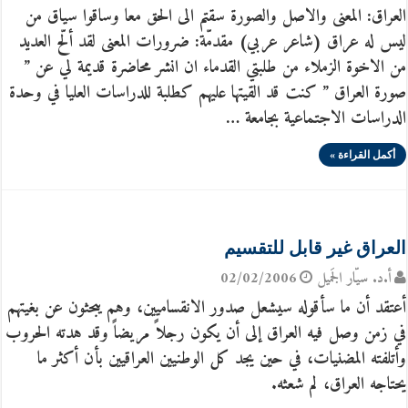
العراق: المعنى والاصل والصورة سقتم الى الحق معا وساقوا سياق من
ليس له عراق (شاعر عربي) مقدمّة: ضرورات المعنى لقد ألّح العديد
من الاخوة الزملاء من طلبتي القدماء ان انشر محاضرة قديمة لي عن ”
صورة العراق ” كنت قد القيتها عليهم كطلبة للدراسات العليا في وحدة
الدراسات الاجتماعية بجامعة …
أكمل القراءة »
العراق غير قابل للتقسيم
أ.د. سيّار الجَميل
02/02/2006
أعتقد أن ما سأقوله سيشعل صدور الانقساميين، وهم يبحثون عن بغيتهم
في زمن وصل فيه العراق إلى أن يكون رجلاً مريضاً وقد هدته الحروب
وأتلفته المضنيات، في حين يجد كل الوطنيين العراقيين بأن أكثر ما
يحتاجه العراق، لم شعثه.