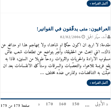
أكمل القراءة »
العراقيون: متى يدقّقون في الفواتير!
أ.د. سيّار الجَميل
02/02/2006
مقدمة: لا اريد ان اكون حكما او شاهدا، ولا بمهاجم هذا او مدافع عن
ذاك.. انني ابحث عن الحقيقة، وأعبّر بتواضع عن تطلعات شعب عاش
مسلوب الارادة والحريات والثروات ردحا طويلا من السنين، فاذا به
يقع فريسة للاهواء والتعصّبات والسرقات وستأكله الانقسامات بعد ان
عبثت به التناقضات، وتمارس ضدّه مختلف …
أكمل القراءة »
« الأولى
150
160
170
«
...
صفحة 175 من 175