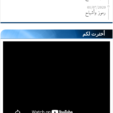
01/07/2020
رموز وأشباح
أخترت لكم