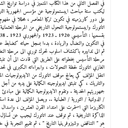
في الفصل الثاني من هذا الكتاب المتميز في دراسة تواريخ ا
ليكتب ستة مباحث ايبستمولوجية عن مؤسس الجمهورية الترك
على دور كاريزميته في تكوين تركيا المعاصر ، محللا في مفهوم ت
في التكوين والنضال والريادة ، بدءا بسجل حياته كضابط عثمان
ثم الى تدابيره باكتشاف اسلوب تحرك ثوري الى مرحلة النضا
مرحلة التأسيس بخطواته على الطريق التي قادت الى أن تن
الغازي اتاتورك لحظة التحولات ، واجراءاته الكبرى في تحدي
انتقل المؤلف كي يعالج موقف اتاتورك من الايديولوجيات المشا
والتتريك ، كي تنبثق ايديولوجيته الكمالية على يديه من أجل 
جمهوريتهم الحديثة . وتقوم الايديولوجية الكمالية على مبادئ س
/ الدولتية / الثورية / العلمانية .. ويصل المؤلف الى عدة ا
الكاريزما التي استمرت على امتداد القرن العشرين ، وإسدال
الذاكرة التاريخية ، ثم توقف عند اتاتورك ليجيب عن تساؤل 
هو ” التناقض وشيزوفرينيا التاريخ ” ، ثم تقييم التجربة في