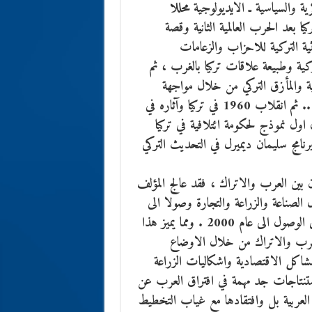
ية والسياسية ـ الايديولوجية محللا
 بعد الحرب العالمية الثانية وقصة
ثية التركية للاحزاب والزعامات
ركية وطبيعة علاقات تركيا بالغرب ، ثم
ية والمأزق التركي من خلال مواجهة
الديمقراطية ازاء القوى السياسية والدينية اليمينية والراديكالية .. ثم انقلاب 1960 في تركيا وآثاره في
اول نموذج لحكومة ائتلافية في تركيا
برنامج سليمان ديميرل في التحديث التركي
ين العرب والاتراك ، فقد عالج المؤلف
 الصناعة والزراعة والتجارة وصولا الى
مشروع توركت اوزال الاول والثاني في التحديث وبرنامجه في الوصول الى عام 2000 . ومما يميز هذا
العرب والاتراك من خلال الاوضاع
المشاكل الاقتصادية واشكاليات الزراعة
استنتاجات جد مهمة في افتراق العرب عن
العربية بل وافتقادها مع غياب التخطيط