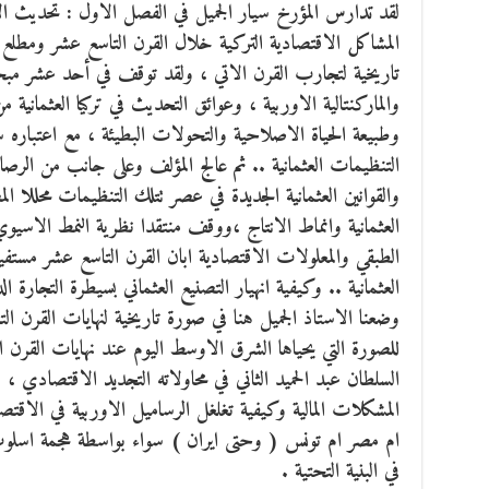
لقد تدارس المؤرخ سيار الجميل في الفصل الاول : تحديث ال
المشاكل الاقتصادية التركية خلال القرن التاسع عشر ومطلع 
تاريخية لتجارب القرن الاتي ، ولقد توقف في أحد عشر مبحثا م
والماركنتالية الاوربية ، وعوائق التحديث في تركيا العثمانية م
وطبيعة الحياة الاصلاحية والتحولات البطيئة ، مع اعتباره
التنظيمات العثمانية .. ثم عالج المؤلف وعلى جانب من الرص
والقوانين العثمانية الجديدة في عصر تتلك التنظيمات محللا ال
العثمانية وانماط الانتاج ،ووقف منتقدا نظرية النمط الاسيوي
الطبقي والمعلولات الاقتصادية ابان القرن التاسع عشر مستف
العثمانية .. وكيفية انهيار التصنيع العثماني بسيطرة التجارة ا
وضعنا الاستاذ الجميل هنا في صورة تاريخية لنهايات القرن ا
للصورة التي يحياها الشرق الاوسط اليوم عند نهايات القرن 
السلطان عبد الحميد الثاني في محاولاته التجديد الاقتصادي ،
المشكلات المالية وكيفية تغلغل الرساميل الاوربية في الاقتص
ام مصر ام تونس ( وحتى ايران ) سواء بواسطة هجمة اسلو
في البنية التحتية .