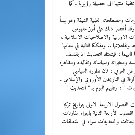
فية منتهيا الى حصيلة رؤيوية ـ كما
مات ومصطلحاته العلمية الشيقة وهو يبدأ
 وقد أقتصر ذلك على أبرز مفهومين
حيات الاوربية والاصلاحيات الاسلامية ،
وتفاعلاتها .. ومفككا الثانية في معانيها
أما ثانيهما ، فيتمثله التحديث اذ يفلسف
ه ومتغيراته وسياساته وتقاليده ومظاهره
وطن العربي ، فان تطوره السياسي
وفة في التاريخين الأوروبي والإسلامي .
 ” ، وعليهم اليوم بـ ” التحديث ”
 الفصول الاربعة الاولى بتواريخ تركيا
صول الأربعة الثانية باجراء مقارنات
انبعاثات والتحديثات سواء في المنطلقات