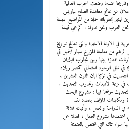
 وتاريخا عندما وضعت الحرب العالمية
علان عن نتائج معاهدة الصلح بباريس
شرين ليثير بمحتوياته جملة من المواضيع المهمة
 نحن العرب ونحن ندرك : كم هي قيمة
ية في الاونة الاخيرة والتي تعالج تواريخ
رغم من معالجة المؤرخ سيار الجميل في
رنات ممتازة بينها وبين تجارب البلدان
يا في ظل الوجود العثماني كمصر وبلاد
تحديث في تركيا ابان القرن العشرين ،
رب في نزعة الانبعاث وتجارب التحديث .
التحديث موضحا فيها : مشروع البحث
دة ومكابدات المؤلف بصدد نقد
ه في الدراسة والعمل ، وأتباعه ثلاثة
التي اعتمدها مشروع العمل ، فضلا عن
بها سواء تلك التي تختص بالعثمنة