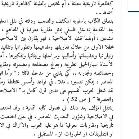
كظاهرة تاريخية معلنة ، أم تختص بالعلمنة كظاهرة تاريخية مخ
أسماها ـ .
ينطلق الكتاب باسلوبه المكثف والصعب ودقته في نقل المعلو
بعد المقدمة بمدخل فلسفي يمثل مقاربة معرفية في المفاهيم ،
مشاعين : أولهما تتمثله الاصلاحية ، فهو يقارن بين الاصلا
محللا الاولى من خلال تعاريفها ومفاهيمها وتطوراتها وتقاليدها 
وتياراتها وتنظيماتها وأساليبها ومراحلها وبيئاتها وتفكيرها . 
الأستاذ سيارالجميل نظريته ويعالج مصطلحه ومضمونه ومقاييس
وخصائصه وتجاربه .. كي ينتهي من مدخله قائلا : ” وأما ال
المعاصر ، يمكن تفسيره ـ مثلا ـ في قواعد وأسس مختلطة ومأل
لقد شغل العرب أنفسهم على مدى قرن كامل بـ ” الاصلاحيات
والعصرنة ” ( ص 52 ) .
ينتقل المؤلف بعد ذلك الى فصول كتابه الثمانية ، وقد اختصت
في الاصلاحية وشؤون التحديث المعاصر ، في حين اختصت الف
تاريخية ومقاربات معرفية لما هو عليه العرب والاتراك في ال
او التطبيقات او الخيارات ازاء المستقبل .