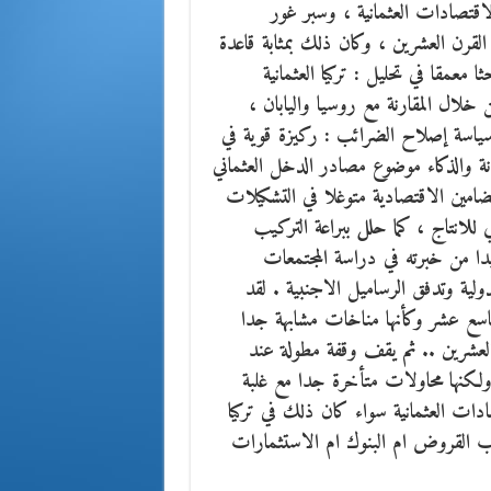
اقتصادات العثمانية ، وسبر غور
القرن العشرين ، وكان ذلك بمثابة قاعدة
عمقا في تحليل : تركيا العثمانية
ن خلال المقارنة مع روسيا واليابان ،
 سياسة إصلاح الضرائب : ركيزة قوية في
انة والذكاء موضوع مصادر الدخل العثماني
مضامين الاقتصادية متوغلا في التشكيلات
 للانتاج ، كما حلل ببراعة التركيب
يدا من خبرته في دراسة المجتمعات
لدولية وتدفق الرساميل الاجنبية . لقد
لتاسع عشر وكأنها مناخات مشابهة جدا
العشرين .. ثم يقف وقفة مطولة عند
 ولكنها محاولات متأخرة جدا مع غلبة
ادات العثمانية سواء كان ذلك في تركيا
ب القروض ام البنوك ام الاستثمارات