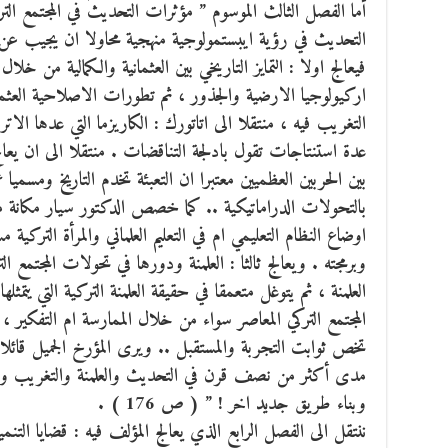
أما الفصل الثالث الموسوم ” مؤثرات التحديث في المجتمع الت
التحديث في رؤية ايبستمولوجية منهجية محاولا ان يجيب ع
فيعالج اولا : التمايز التاريخي بين العثمانية والكمالية من خل
اركيولوجيا الارضية والجذور ، ثم تطورات الاصلاحية العث
التغريب فيه ، منتقلا الى اتاتورك : الكاريزما التي عدها ال
عدة استنتاجات تقول بادلجة التناقضات . منتقلا الى ان يعالج ث
بين الحربين العظميين معتبرا ان التعبئة تخدم التاريخ ومسميا 
بالتحولات الدراماتيكية .. كما خصص الدكتور سيار مكانة معتب
اوضاع النظام التعليمي ام في التعليم العلماني والمرأة التركية 
وبرمجته . ويعالج ثالثا : العلمنة ودورها في تحولات المجتمع ال
العلمنة ، ثم يتوغل متعمقا في حقيقة العلمنة التركية التي ي
المجتمع التركي المعاصر سواء من خلال الممارسة ام التفكير
تخص ثوابت التجربة والمستقبل .. ويرى المؤرخ الجميل قائلا
مدى أكثر من نصف قرن في التحديث والعلمنة والتغريب ولا
وبناء طريق جديد اخر ! ” ( ص 176 ) .
ننتقل الى الفصل الرابع الذي يعالج المؤلف فيه : قضايا التنم