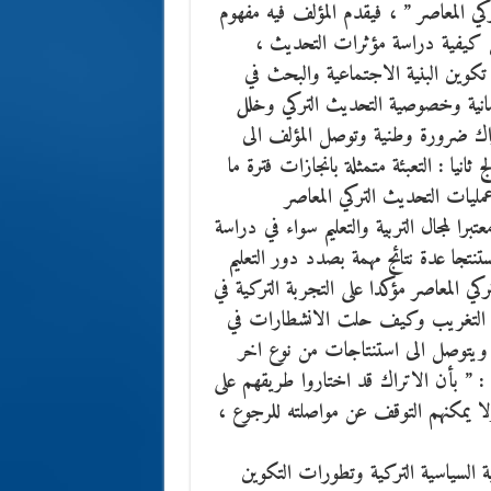
ركي المعاصر ” ، فيقدم المؤلف فيه مفهوم
ن كيفية دراسة مؤثرات التحديث ،
ال تكوين البنية الاجتماعية والبحث في
مانية وخصوصية التحديث التركي وخلل
اتراك ضرورة وطنية وتوصل المؤلف الى
انيا : التعبئة متمثلة بانجازات فترة ما
عمليات التحديث التركي المعاصر
را لمجال التربية والتعليم سواء في دراسة
مستنتجا عدة نتائج مهمة بصدد دور التعليم
تركي المعاصر مؤكدا على التجربة التركية في
تمثلها التغريب وكيف حلت الانشطارات في
 ، ويتوصل الى استنتاجات من نوع اخر
 : ” بأن الاتراك قد اختاروا طريقهم على
 يمكنهم التوقف عن مواصلته للرجوع ،
ية السياسية التركية وتطورات التكوين