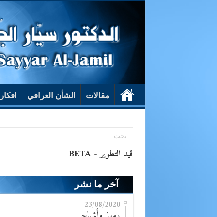
مقالات
الشأن العراقي
افكار
آخر ما نشر
23/08/2020
رموز وأشباح