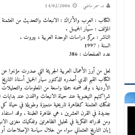
د. سمر ماضي
14/02/2006
الكتاب : العرب والأتراك : الانبعاث والتحديث من العثمنة إل
المؤلف : سـّيار الجميــل .
الناشر : مركز دراسات الوحدة العربية ، بيروت .
السنة : 1997
عدد الصفحات : 386
لعل من أبرز الأعمال العربية الجريئة التي صدرت مؤخرا عن
الكتاب القيم الذي أصدره الدكتور سيار الجميل أستاذ التاريخ 
الأردنية ، وقد ضمنه جملة واسعة من المعلومات والتحليلات و
شراكتهم النهضوية عند حياة الانبعاث والتمدن عند بدايات ال
تفكك العثمنة كظاهرة تاريخية متميزة وطويلة في حياة كل 
جديدة في القرن العشرين ، هي ظاهرة العلمنة . وقد استفاد 
ومن قدراته الفكرية في تحليل الظاهرتين وتفكيك مغزى الا
إبان التاريخ العثماني سواء من خلال سياسة الإصلاحات أو ق