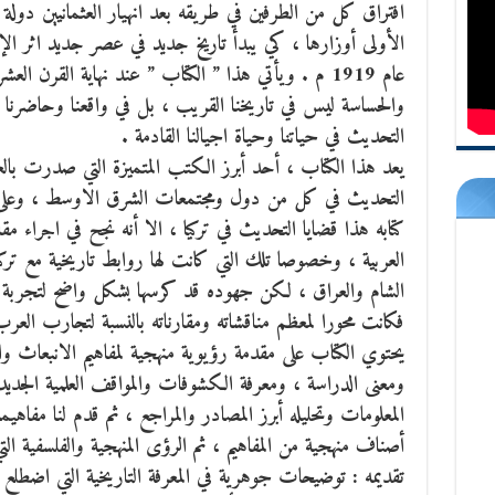
افتراق كل من الطرفين في طريقه بعد انهيار العثمانيين دولة
الأولى أوزارها ، كي يبدأ تاريخ جديد في عصر جديد اثر الإ
عام 1919 م . ويأتي هذا ” الكتاب ” عند نهاية القرن الع
والحساسة ليس في تاريخنا القريب ، بل في واقعنا وحاضرنا
التحديث في حياتنا وحياة اجيالنا القادمة .
يعد هذا الكتاب ، أحد أبرز الكتب المتميزة التي صدرت بالعرب
التحديث في كل من دول ومجتمعات الشرق الاوسط ، وعلى ال
كتابه هذا قضايا التحديث في تركيا ، الا أنه نجح في اجراء مقا
العربية ، وخصوصا تلك التي كانت لها روابط تاريخية مع ترك
الشام والعراق ، لكن جهوده قد كرسها بشكل واضح لتجربة ال
فكانت محورا لمعظم مناقشاته ومقارناته بالنسبة لتجارب الع
يحتوي الكتاب على مقدمة رؤيوية منهجية لمفاهيم الانبعاث و
ومعنى الدراسة ، ومعرفة الكشوفات والمواقف العلمية الجدي
المعلومات وتحليله أبرز المصادر والمراجع ، ثم قدم لنا مفاهيم
أصناف منهجية من المفاهيم ، ثم الرؤى المنهجية والفلسفية 
تقديمه : توضيحات جوهرية في المعرفة التاريخية التي اضطلع 