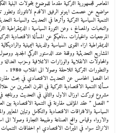
المعاصر للجمهورية التركية مقدما للموضوع بتحولات البنية الفكر
مواضيع عن عصمت اينونو الرفيق الاقدم لاتاتورك وتطور تركيا
التنمية السياسية التركية وأثرها في التحديث والسياسة التحدي
والنخبات والمصالح ، وعن الثورة السياسية : الديمقراطية الت
المرجعيات والخيارات ..ناهيكم عن المسألة الاقتصادية الترك
المشاريع التحديثية ووقفة عند الدستور التركي الجديد ووصول 
والمحاولات الانقلابية والوزارات الائتلافية وحزب العدالة و
والتطورات التركية اللاحقة وصولا الى انقلاب 1980 .
اما الفصل الخامس عن التحديث الاقتصادي في بحث مقارن ب
مسألة التنمية الاقتصادية التركية في القرن العشرين من خلال
” الفصل ” عقد المؤلف مقارنة في التنمية الاقتصادية بين 
السياسية والافتراقات الاقتصادية والتكامل وتباين المعايير و
والارواء وقياس واقع الصناعة وطبيعة التجارة وصولا الى 
الاتراك سواء في الميراث الاقتصادي ام اخفاقات التنميات 