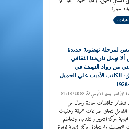
 أفندي الجميل، وكان “جميلاً” بحق كما
ده سيار!
لقراءة »
يس لمرحلة نهضوية جديدة
لا نهمل تاريخنا الثقافي
ني من رواد النهضة في
ق: الكاتب الأديب علي الجميل
اذ الدكتور تيسير الآلوسي
01/10/2008
نا تتضافر تناقضات حادة وحال من
ع الشامل لتخلق صراعات عميقة وعقبات
مجابهة حركة التغيير والتقدم.. وتتعاظم
 التحديث واستعادة حركة النهضة لوتيرة