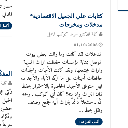
مسار تط
المدني 
كتابات علي الجميل الاقتصادية*
مدخلات ومخرجات
أكمل ا
كلمة الدكتور سرمد كوكب الجميل
01/10/2008
المدخلات لقد كانت وما زالت بعض بيوت
الموصل بمثابة مؤسسات حفظت تراث المدينة
وتراث مجتمعها، ولقد كانت الأمهات والجدّات
المفكّ
حافظات أمينات على ما تركه الآباء والأجداد،
كلمة 
فهل ستوفق الأجيال الحاضرة بالاستمرار بحفظ
تأتي ال
ذاك التراث وإدامته؟ كان أبي كوكب ـ رحمه
الجميل 
الله ـ منشغلاً دائماً بتراث أبيه فجمع وصنف
حضوره 
ونقل بخط …
وذكراه 
أكمل القراءة »
حزيناً م