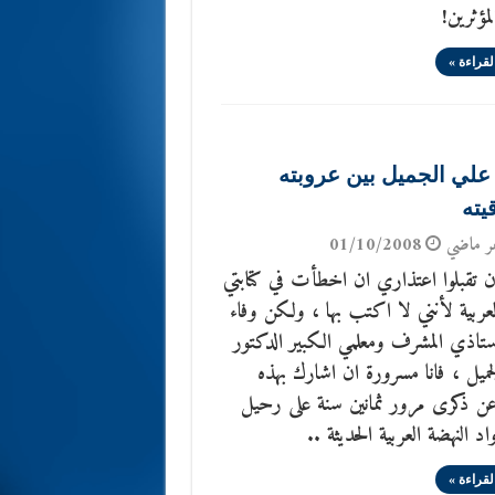
لمؤثرين!
لقراءة »
 علي الجميل بين عروبته
يته
ر ماضي
01/10/2008
ن تقبلوا اعتذاري ان اخطأت في كتابتي
العربية لأنني لا اكتب بها ، ولكن وفاء
تاذي المشرف ومعلمي الكبير الدكتور
جميل ، فانا مسرورة ان اشارك بهذه
عن ذكرى مرور ثمانين سنة على رحيل
د النهضة العربية الحديثة ..
لقراءة »