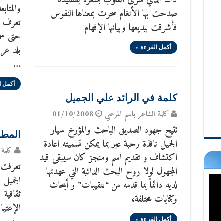
ذاك الذي سرى القلوب بشعره بقصيدة
والمتابع
صدحت بها الأنغام سحرت بمعناها النفوس
تعرف أس
فأشرقت ببديعها وبيانها الإفهام
حتى سم
بلد عرب
أكمل القراءة »
…
أكمل ا
كلمة في الرائد علي الجميل
كلمة الشاعر باسم المرعبي
01/10/2008
تتيح جهود الصديق الباحث والمؤرخ سيار
المطر
الجميل نافذة رحبة عبر بما يمكن تسميته اعادة
كلمة 
اكتشاف و تقديم اسم ومنجز كان سيبقى قيد
تعرفت 
المجهول لولا روح البحث الدائبة التي عهدتها
الجميل 
لديه دائماً بما قدمه من “تنقيبات” و أبحاث
ثقافية 
وكتابات مختلفة،
الإعتيا
أكمل القراءة »