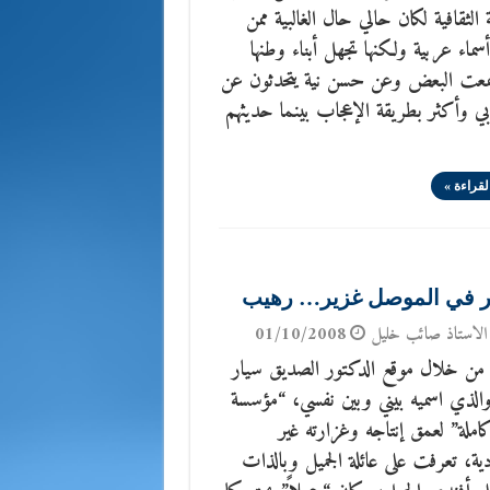
ة الثقافية لكان حالي حال الغالبية ممن
ماء عربية ولكنها تجهل أبناء وطنها
عت البعض وعن حسن نية يتحدثون عن
ي وأكثر بطريقة الإعجاب بينما حديثهم
لقراءة »
 في الموصل غزير… رهيب
الاستاذ صائب خليل
01/10/2008
من خلال موقع الدكتور الصديق سيار
والذي اسميه بيني وبين نفسي، “مؤسسة
كاملة” لعمق إنتاجه وغزارته غير
دية، تعرفت على عائلة الجميل وبالذات