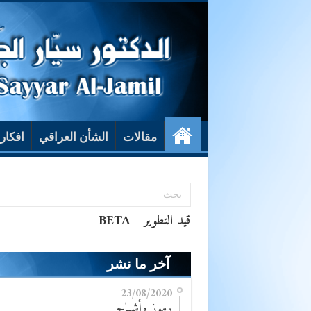
مقالات
الشأن العراقي
افكار
آخر ما نشر
23/08/2020
رموز وأشباح