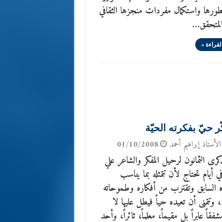
ورها واستكمال مفردات منجزها الثقافي
المتحقق…
لقراءة »
ر حيّ بفكرته الحيّة
الأستاذ إبراهيم أحمد
01/10/2008
ذكرى الثمانون لرحيل المفكر والشاعر علي
في أيام تحتاج لأن تتمثله بما يناسب
السابق وتقترب من أفكاره وطموحاته
، وتتمنى أن تعيده حياً فيطل عليها لا
شفقاً عابراً بل مقيماً، معلماً، ثائراً، وأحد