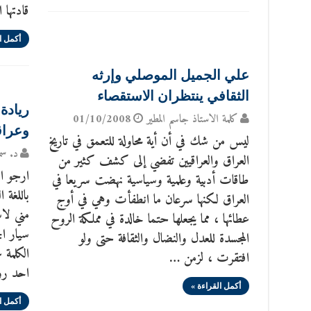
قادتها ا
أكمل ا
علي الجميل الموصلي وإرثه
الثقافي ينتظران الاستقصاء
ريادة
كلمة الاستاذ جاسم المطير
01/10/2008
وعراق
ليس من شك في أن أية محاولة للتعمق في تاريخ
د. سم
العراق والعراقيين تفضي إلى كشف كثير من
ارجو ا
طاقات أدبية وعلمية وسياسية نهضت سريعا في
باللغة 
العراق لكنها سرعان ما انطفأت وهي في أوج
مني لاس
عطائها ، مما يجعلها حتما خالدة في مملكة الروح
سيار ال
المجسدة للعدل والنضال والثقافة حتى ولو
الكلمة 
افتقرت ، لزمن …
احد روا
أكمل القراءة »
أكمل ا