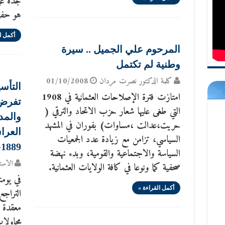
جده علي
هو حفي
أكمل ا
المرحوم علي الجميل .. سيرة
وطنية لم تكتمل
كلمة الدكتور نصرت مردان
01/10/2008
التأس
امتازت فترة الإصلاحات العثمانية في 1908
تفرض أ
التي طغى عليها شعار حزب الاتحاد والترقي (
والمد
حريت،عدالت ،مساوات) بفوران في المشهد
العرا
السياسي، تزامن مع زيادة عدد الجمعيات
1889-1928
السياسة والاجتماعية والقومية، وبدء نهضة
الاست
صحفية كما ونوعا في كافة الولايات العثمانية.
في يوم
أكمل القراءة »
التراج
معقدة ب
محاولات