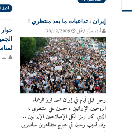
أكمل ا
إيران : تداعيات ما بعد منتظري !
حوار 
أ.د. سيّار الجَميل
30/12/2009
الجمي
لمناسب
أ.د. س
رحل قبل أيام في إيران احد ابرز الزعماء
الروحيين الإيرانيين ، حسين علي منتظري ،
الذي كان رمزا لكل الإصلاحيين الإيرانيين ..
وقد تسبب رحيله في هياج متظاهرين مناصرين