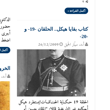
له ،
أكمل القراءة »
الدكتور
حضورٌ ن
كتاب بقايا هيكل.. الحلقان -19- و
أجرى ال
-20-
اضغط 
أ.د. سيّار الجَميل
26/12/2009
أكمل ا
الخرو
أ.د. س
الحلقة 19 حـكــاية الخـنـاقـــات!يستطرد هيكل
أحكامه غير التاريخية قائلا: “الملك حسين أو