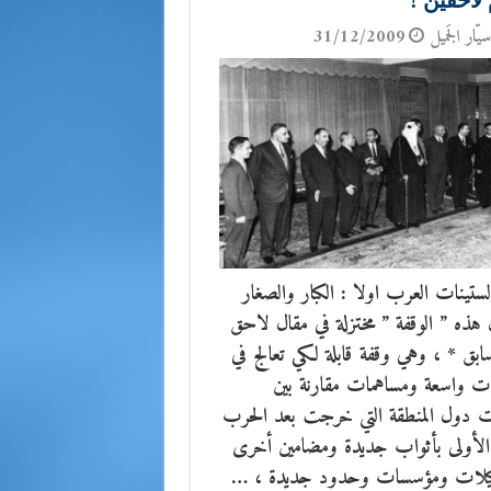
لاحقين !
يّار الجَميل
31/12/2009
لستينات العرب اولا : الكبار والصغار
ذه ” الوقفة ” مختزلة في مقال لاحق
ابق * ، وهي وقفة قابلة لكي تعالج في
ت واسعة ومساهمات مقارنة بين
 دول المنطقة التي خرجت بعد الحرب
ة الأولى بأثواب جديدة ومضامين أخرى
يلات ومؤسسات وحدود جديدة ، …