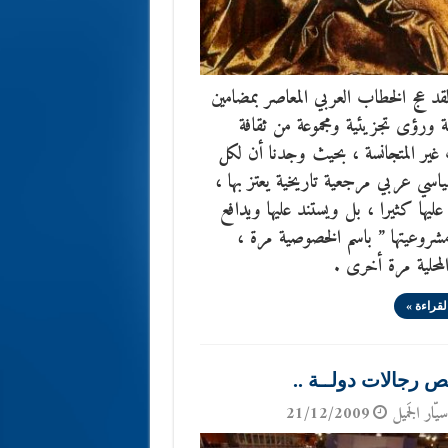
قد عج الخطاب العربي المعاصر بمضامين
ة ورؤى تجزيئية ومجموعة من ثقافة
غير المتجانسة ، بحيث وجدنا أن لكل
اسي عربي مرجعية تاريخية يعتز بها ،
ليها كثيرا ، بل ويستند عليها ويدافع
شروعيتها ” باسم الخصوصية مرة ،
لمحلية مرة أخرى .
لقراءة »
 رجالات دولــة ..
يّار الجَميل
21/12/2009