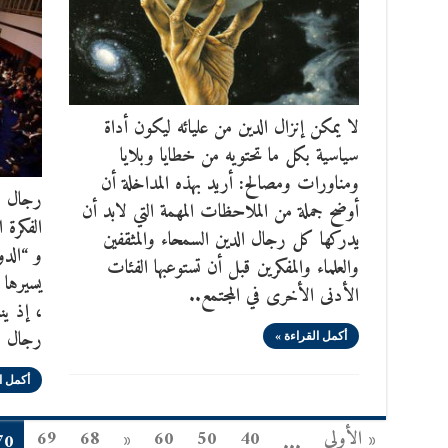
لا يمكن إنزال الدين من عليائه ليكون أداة
سياسية بكل ما تحتويه من خطايا وبلايا
ومناورات ومصالح: أريد بهذه المداخلة أن
رجال دو
أوضح جملة من الملاحظات المهمة التي لابد أن
الفكرة 
يدركها كل رجال الدين السمحاء والمثقفين
و “الدو
والعلماء والمفكرين قبل أن تستوعبها الفئات
يسيرها 
الأدنى الأخرى في المجتمع..
، إذ ي
رجال دو
أكمل القراءة »
أكمل ا
« الأولى
40
50
60
«
68
69
70
...