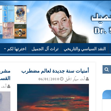
النقد السياسي والتاريخي
تراث آل الجميل
اخترتها لكم
أمنيات سنة جديدة لعالم مضطرب
مشروع
القسمان -
أ.د. سيّار الجَميل
06/01/2010
أ.د. س