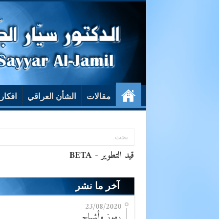
مقالات
الشأن العراقي
افكار
آخر ما نشر
23/08/2020
رموز وأشباح