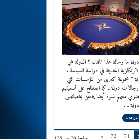
لة ما رسالة هذا المقال ؟ الدولة هي
الارتكازية الحديثة في دراسة السياسة ،
لة ” مجموعة كبرى من المؤسسات التي
رجالات دولة ـ كما اصطلح على تسميتهم
نضوي معهم نسوة أيضا يتمتعن بخصائص
لة ـ .
لقراءة »
»
72
71
صفحة 70 من 175