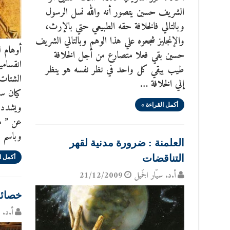
الشريف حسين يتصور أنه والله نسل الرسول
وبالتالي فالخلافة حقه الطبيعي حتي بالإرث،
والإنجليز شجعوه علي هذا الوهم وبالتالي الشريف
أوهام ل
حسين بقي فعلا متصارع من أجل الخلافة
انقسامي
طيب يبقي كل واحد في نظر نفسه هو ينظر
الشتات 
إلي الخلافة …
كيان سي
ويشدد ع
أكمل القراءة »
عن ” م
وباسم ا
العلمنة : ضرورة مدنية لقهر
التناقضات
أكمل ا
أ.د. سيّار الجَميل
21/12/2009
خصائص
أ.د. س