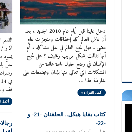
دخل علينا قبل أيام عام 2010 الجديد ، بعد
أن عاش العالم كله إخفاقات ومنجزات عام
مضى . فهل نجح العالم في حل مشاكله ، أم
أنها تفاقمت بشكل مريب ومخيف ؟ هل نجح
يسود من
الإنسان في وضع حلول لجملة هائلة من
حلّ با
المشكلات التي تعاني منها بلدان ومجتمعات على
وصراعات
خارطة هذا …
فقد وج
أكمل القراءة »
أكمل ا
كتاب بقايا هيكل.. الحلقتان -21- و
-22-
رجالا