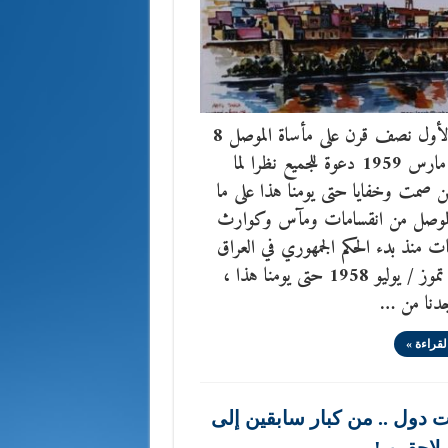
القسم الأول نصف قرن على مأساة الموصل 8
آذار / مارس 1959 دعوة للجميع نظرا لما
 صمت وخفايا حتى يومنا هذا على ما
لموصل من انقسامات ومآس وكوارث
 منذ بدء الحكم الجمهوري في العراق
في 14 تموز / يوليو 1958 حتى يومنا هذا ،
دنا من …
لقراءة »
ت دول .. من كبار سابقين إلى