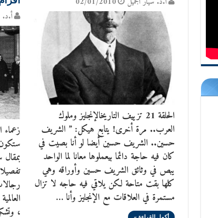
أقزام 
أ.د. سيّار الجَميل
02/01/2010
أ.د. س
الحلقة 21 تزييف التاريخالإنجليز وملوك
العرب‮.. ‬مرة أخرى‮!‬ يتابع هيكل‮: ‬‮” ‬الشريف
زعماء ا
حسين‮.. ‬الشريف حسين أيضا لو أنا بصيت في
ستكون ه
كان فيه حاجة دائما بيعملوها معانا لما الواحد
بمقال س
يبص في وثائق الشريف حسين وأوراقه وهي
تفصيلا
كلها بقت متاحة لكن يلاقي فيه حاجه لا تزال
رجالات
مستمرة في العلاقات مع الإنجليز وأنا …
العالمي
، وتشك
أكمل القراءة »