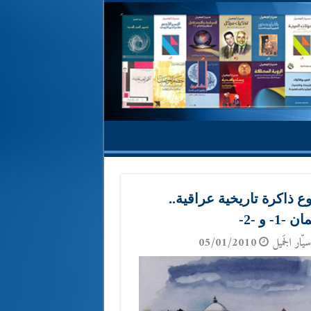
 ذاكرة تاريخية عراقية..
1- و -2-
يّار الجَميل
05/01/2010