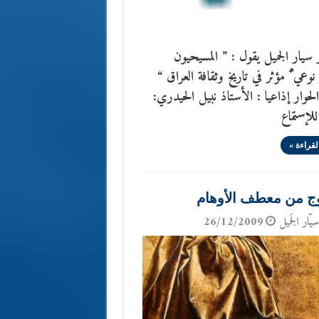
 سيار الجميل يقول : ” المسيحيون
وعي ٌ مؤثر في تاريخ وثقافة العراق “
حوار إذاعيا : الأستاذ نبيل الحيدري:
للإستماع
لقراءة »
ج من معطف الأوهام
يّار الجَميل
26/12/2009