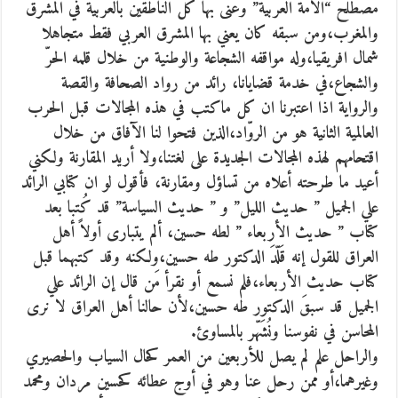
مصطلح “الأمة العربية” وعنى بها كل الناطقين بالعربية في المشرق
والمغرب،ومن سبقه كان يعني بها المشرق العربي فقط متجاهلا
شمال افريقيا،وله مواقفه الشجاعة والوطنية من خلال قلمه الحرّ
والشجاع،في خدمة قضايانا، رائد من رواد الصحافة والقصة
والرواية اذا اعتبرنا ان كل ماكتب في هذه المجالات قبل الحرب
العالمية الثانية هو من الروّاد،الذين فتحوا لنا الآفاق من خلال
اقتحامهم لهذه المجالات الجديدة على لغتنا،ولا أريد المقارنة ولكني
أعيد ما طرحته أعلاه من تساؤل ومقارنة، فأقول لو ان كتابي الرائد
علي الجميل ” حديث الليل” و ” حديث السياسة” قد كُتبا بعد
كتاب ” حديث الأربعاء ” لطه حسين، ألم يتبارى أولاً أهل
العراق للقول إنه قَلّدَ الدكتور طه حسين،ولكنه وقد كتبهما قبل
كتاب حديث الأربعاء،فلم نسمع أو نقرأ مَن قال إن الرائد علي
الجميل قد سبقَ الدكتور طه حسين،لأن حالنا أهل العراق لا نرى
المحاسن في نفوسنا ونُشَهّر بالمساوئ.
والراحل علم لم يصل للأربعين من العمر كحال السياب والحصيري
وغيرهما،أو ممن رحل عنا وهو في أوج عطائه كحسين مردان ومحمد