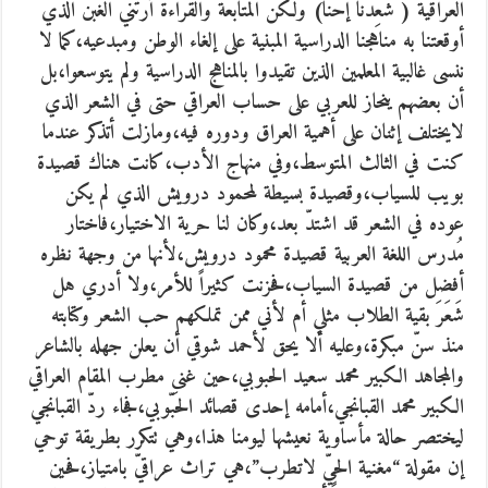
العراقية ( شْعِدنا إحنا) ولكن المتابعة والقراءة أرتني الغبن الذي
أوقعتنا به مناهجنا الدراسية المبنية على إلغاء الوطن ومبدعيه،كما لا
ننسى غالبية المعلمين الذين تقيدوا بالمناهج الدراسية ولم يتوسعوا،بل
أن بعضهم ينحاز للعربي على حساب العراقي حتى في الشعر الذي
لايختلف إثنان على أهمية العراق ودوره فيه،ومازلت أتذكر عندما
كنت في الثالث المتوسط،وفي منهاج الأدب،كانت هناك قصيدة
بويب للسياب،وقصيدة بسيطة لمحمود درويش الذي لم يكن
عوده في الشعر قد اشتدّ بعد،وكان لنا حرية الاختيار،فاختار
مُدرس اللغة العربية قصيدة محمود درويش،لأنها من وجهة نظره
أفضل من قصيدة السياب،فحزنت كثيراً للأمر،ولا أدري هل
شَعَرَ بقية الطلاب مثلي أم لأني ممن تملكهم حب الشعر وكتابته
منذ سنّ مبكرة،وعليه ألا يحق لأحمد شوقي أن يعلن جهله بالشاعر
والمجاهد الكبير محمد سعيد الحبوبي،حين غنى مطرب المقام العراقي
الكبير محمد القبانجي،أمامه إحدى قصائد الحَبّوبي،فجاء ردّ القبانجي
ليختصر حالة مأساوية نعيشها ليومنا هذا،وهي تتكرر بطريقة توحي
إن مقولة “مغنية الحيّ لاتطرب”،هي تراث عراقيّ بامتياز،فحين