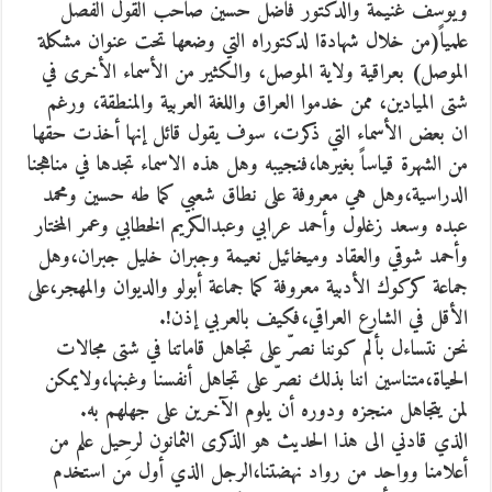
ويوسف غنيمة والدكتور فاضل حسين صاحب القول الفصل
علمياً(من خلال شهادةا لدكتوراه التي وضعها تحت عنوان مشكلة
الموصل) بعراقية ولاية الموصل، والكثير من الأسماء الأخرى في
شتى الميادين، ممن خدموا العراق واللغة العربية والمنطقة، ورغم
ان بعض الأسماء التي ذكرت، سوف يقول قائل إنها أخذت حقها
من الشهرة قياساً بغيرها،فنجيبه وهل هذه الاسماء تجدها في مناهجنا
الدراسية،وهل هي معروفة على نطاق شعبي كما طه حسين ومحمد
عبده وسعد زغلول وأحمد عرابي وعبدالكريم الخطابي وعمر المختار
وأحمد شوقي والعقاد وميخائيل نعيمة وجبران خليل جبران،وهل
جماعة كركوك الأدبية معروفة كما جماعة أبولو والديوان والمهجر،على
الأقل في الشارع العراقي،فكيف بالعربي إذن!.
نحن نتساءل بألم كوننا نصرّ على تجاهل قاماتنا في شتى مجالات
الحياة،متناسين اننا بذلك نصرّ على تجاهل أنفسنا وغبنها،ولايمكن
لمن يتجاهل منجزه ودوره أن يلوم الآخرين على جهلهم به.
الذي قادني الى هذا الحديث هو الذكرى الثمانون لرحيل علم من
أعلامنا وواحد من رواد نهضتنا،الرجل الذي أول مَن استخدم