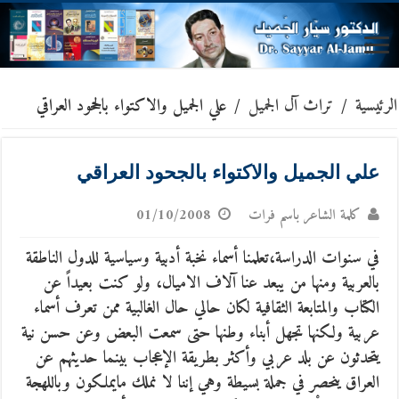
الرئيسية
/
تراث آل الجميل
/
علي الجميل والاكتواء بالجحود العراقي
علي الجميل والاكتواء بالجحود العراقي
كلمة الشاعر باسم فرات
01/10/2008
في سنوات الدراسة،تعلمنا أسماء نخبة أدبية وسياسية للدول الناطقة
بالعربية ومنها من يبعد عنا آلاف الاميال، ولو كنت بعيداً عن
الكتاب والمتابعة الثقافية لكان حالي حال الغالبية ممن تعرف أسماء
عربية ولكنها تجهل أبناء وطنها حتى سمعت البعض وعن حسن نية
يتحدثون عن بلد عربي وأكثر بطريقة الإعجاب بينما حديثهم عن
العراق ينحصر في جملة بسيطة
وهي إننا لا نملك مايملكون وباللهجة