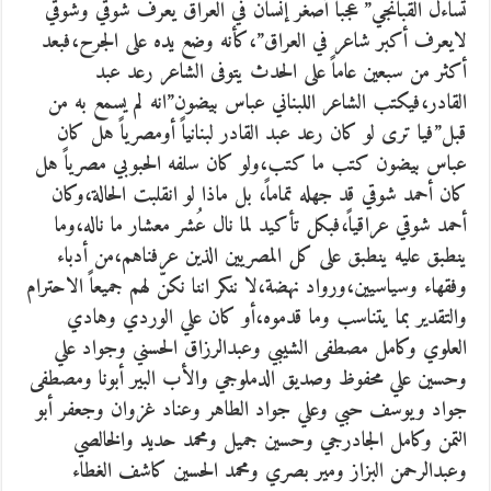
تساءل القبانجي” عجباً أصغر إنسان في العراق يعرف شوقي وشوقي
لايعرف أكبر شاعر في العراق”،كأنه وضع يده على الجرح،فبعد
أكثر من سبعين عاماً على الحدث يتوفى الشاعر رعد عبد
القادر،فيكتب الشاعر اللبناني عباس بيضون”انه لم يسمع به من
قبل”فيا ترى لو كان رعد عبد القادر لبنانياً أومصرياً هل كان
عباس بيضون كتب ما كتب،ولو كان سلفه الحبوبي مصرياً هل
كان أحمد شوقي قد جهله تماماً، بل ماذا لو انقلبت الحالة،وكان
أحمد شوقي عراقياً،فبكل تأكيد لما نال عُشر معشار ما ناله،وما
ينطبق عليه ينطبق على كل المصريين الذين عرفناهم،من أدباء
وفقهاء وسياسيين،ورواد نهضة،لا ننكر اننا نكنّ لهم جميعاً الاحترام
والتقدير بما يتناسب وما قدموه،أو كان علي الوردي وهادي
العلوي وكامل مصطفى الشيبي وعبدالرزاق الحسني وجواد علي
وحسين علي محفوظ وصديق الدملوجي والأب البير أبونا ومصطفى
جواد ويوسف حبي وعلي جواد الطاهر وعناد غزوان وجعفر أبو
التمن وكامل الجادرجي وحسين جميل ومحمد حديد والخالصي
وعبدالرحمن البزاز ومير بصري ومحمد الحسين كاشف الغطاء