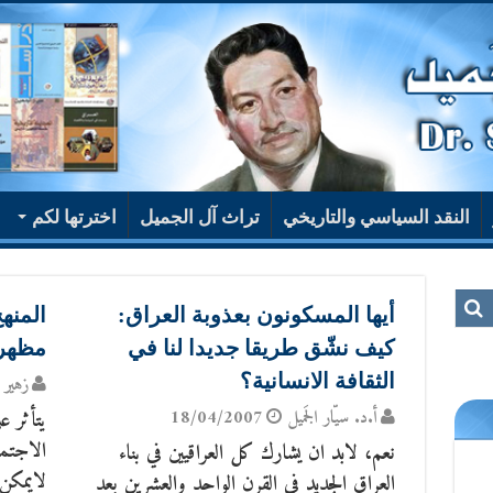
النقد السياسي والتاريخي
تراث آل الجميل
اخترتها لكم
أيها المسكونون بعذوبة العراق:
المنه
كيف نشّق طريقا جديدا لنا في
مظهر 
الثقافة الانسانية؟
زهير 
أ.د. سيّار الجَميل
18/04/2007
يتأثر عل
الاجتم
نعم، لابد ان يشارك كل العراقيين في بناء
لايمكن 
العراق الجديد في القرن الواحد والعشرين بعد