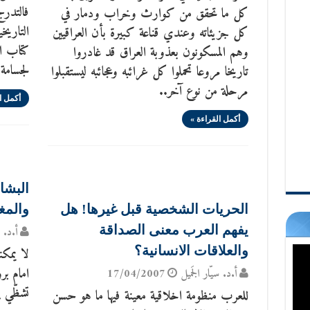
فالتدرج
كل ما تحقق من كوارث وخراب ودمار في
التاريخ
كل جزيئاته وعندي قناعة كبيرة بأن العراقيين
كتاب ال
وهم المسكونون بعذوبة العراق قد غادروا
لجسامة 
تاريخا مروعا تحملوا كل غرائبه وعجائبه ليستقبلوا
مرحلة من نوع آخر..
أكمل ا
أكمل القراءة »
البشا
الحريات الشخصية قبل غيرها! هل
والم
يفهم العرب معنى الصداقة
أ.د. س
والعلاقات الانسانية؟
لا يمكن
امام بر
أ.د. سيّار الجَميل
17/04/2007
تشظّي ب
للعرب منظومة اخلاقية معينة فيها ما هو حسن