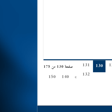
131
1
130
صفحة 130 من 175
132
150
140
»