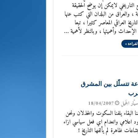
 التاريخي لايمكن إن يوضح الحقيقة
ية ، والعراق من البلدان التي كتب عنها
تاريخ العراقي المعاصر كثيرا ، تبعا
الإحداث وأهميتها ، وبالنظر لأهمية …
لقراءة »
عة تتسلّل بين المشرق
غرب
يّار الجَميل
18/04/2007
نا البقاء يلفنا السكوت والخذلان ونحن
ود اعلامي وانعدام اي فعل سياسي ازاء
شاعات ظاهرة لم يألفها التاريخ !