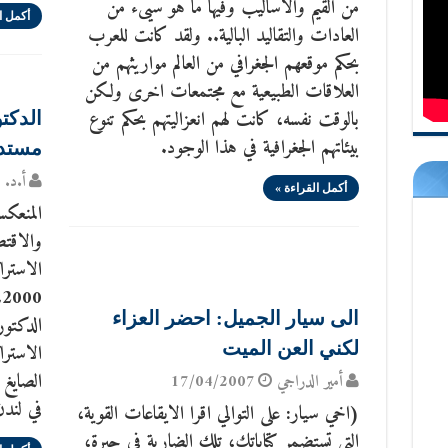
من القيم والاساليب وفيها ما هو سيىء من
أكمل ا
العادات والتقاليد البالية.. ولقد كانت للعرب
بحكم موقعهم الجغرافي من العالم مواريثهم من
العلاقات الطبيعية مع مجتمعات اخرى ولكن
بالوقت نفسه، كانت لهم انعزاليتهم بحكم تنوع
الدكت
بيئاتهم الجغرافية في هذا الوجود.
مستدي
أ.د. س
أكمل القراءة »
المنعكس
والاقتص
0
الى سيار الجميل: احضر العزاء
الدكتور
لكني العن الميت
الاسترا
الصايغ 
أمير الدراجي
17/04/2007
في لند
(اخي سيار: على التوالي اقرا الايقاعات القوية،
التي تستضمر كتاباتك، تلك الضاربة في حيرة،