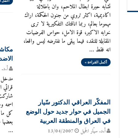
أكمل ا
تشابه حيرة ابطال الملاحم، وان باطلالة
اكاديمية، اكثر تروي من جنون الحكمة، اراك
مهموما بعالم، ربما اناقتك التفكيرية لا ترى
خرابه الاكبر، قوة الامل، حواس الفرضيات
المقابلة للنقد، فيما يبقى ما نفترضه ليس واقعا،
انه فقط …
مكاشف
الاضدا
أكمل القراءة »
أ.د. س
مدخل : 
قرائي ا
شاركت 
المفكّر العراقي الدكتور سّيار
اسمه وع
الجميل في حوار جديد حول الوضع
كل ما 
بعضها ع
في العراق والمنطقة العربية
…
أ.د. سيّار الجَميل
13/04/2007