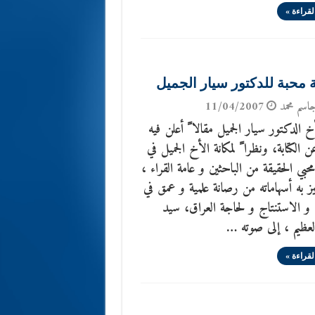
لقراءة »
 محبة للدكتور سيار الجميل
جاسم محمد
11/04/2007
خ الدكتور سيار الجميل مقالا ً أعلن فيه
 الكتابة، ونظرا ً لمكانة الأخ الجميل في
بي الحقيقة من الباحثين و عامة القراء ،
تميز به أسهاماته من رصانة علمية و عمق في
 و الاستنتاج و لحاجة العراق، سيد
العظيم ، إلى صوته …
لقراءة »