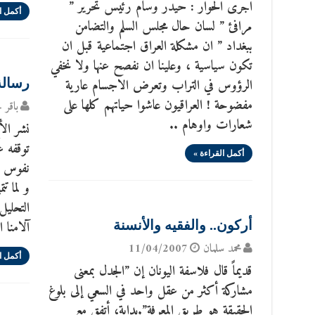
اجرى الحوار : حيدر وسام رئيس تحرير ”
أكمل ا
مرافئ ” لسان حال مجلس السلم والتضامن
ببغداد ” ان مشكلة العراق اجتماعية قبل ان
تكون سياسية ، وعلينا ان نفصح عنها ولا نخفي
الرؤوس في التراب وتعرض الاجسام عارية
رسالة
مفضوحة ! العراقيون عاشوا حياتهم كلها على
باقر 
شعارات واوهام ..
نشر الأ
توقفه عن
أكمل القراءة »
نفوس مح
و لما ت
التحليل
آلامنا 
أركون.. والفقيه والأنسنة
محمد سلمان
11/04/2007
أكمل ا
قديماً قال فلاسفة اليونان إن ”الجدل بمعنى
مشاركة أكثر من عقل واحد في السعي إلى بلوغ
الحقيقة هو طريق المعرفة”.بداية، أتفق مع