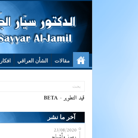
مقالات
الشأن العراقي
افكار
آخر ما نشر
23/08/2020
رموز وأشباح