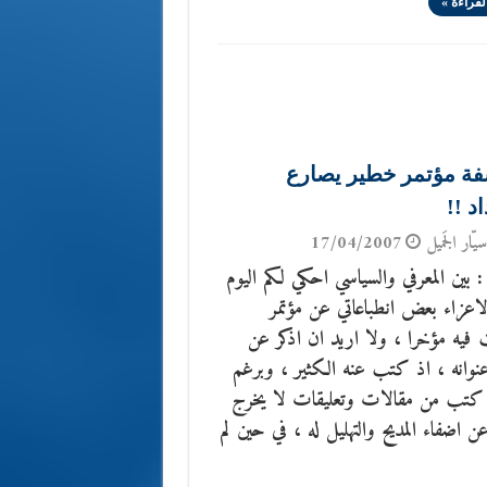
لقراءة »
ة مؤتمر خطير يصارع
د !!
يّار الجَميل
17/04/2007
بين المعرفي والسياسي احكي لكم اليوم
لاعزاء بعض انطباعاتي عن مؤتمر
فيه مؤخرا ، ولا اريد ان اذكر عن
نوانه ، اذ كتب عنه الكثير ، وبرغم
كتب من مقالات وتعليقات لا يخرج
ن اضفاء المديح والتهليل له ، في حين لم