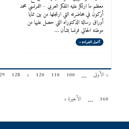
معظم ما ارتكز عليه المفكر العربي – الفرنسي محمد
أركون في محاضرته التي ارتجلها من بين ثنايا
أوراق رسالة الدكتوراه التي حصل عليها من
موطنه الحالي فرنسا بشأن …
أكمل القراءة »
« الأولى
100
110
120
«
128
29
...
160
الأخيرة »
...