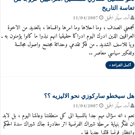
تعاسة التاريخ
أ.د. سيّار الجَميل
11/04/2007
تجمعني الصدف ، وما احلاها وما امرها واقساها ، بالعديد من الاخوة
العراقيين الذين ادرك اليوم ادراكا حقيقيا انهم نبذوا ما كانوا يؤمنون به ـ
ويا للاسف الشديد ـ من فكر تقدمي وحداثة مجتمع واصول مجالسة
وتفكير سياسي معاصر ..
أكمل القراءة »
هل سيخطو ساركوزي نحو الاليزيه ؟؟
أ.د. سيّار الجَميل
11/04/2007
نعم ، انه سؤال مهم جدا بالنسبة الى كل منطقتنا وعالمنا اليوم ، بل لابد
ان نفكّر بنهاية مرحلة شيراك الفرنسية اثر مغادرة جاك شيراك سدة الحكم
وانتظار فرنسا قائدا جديا لها .