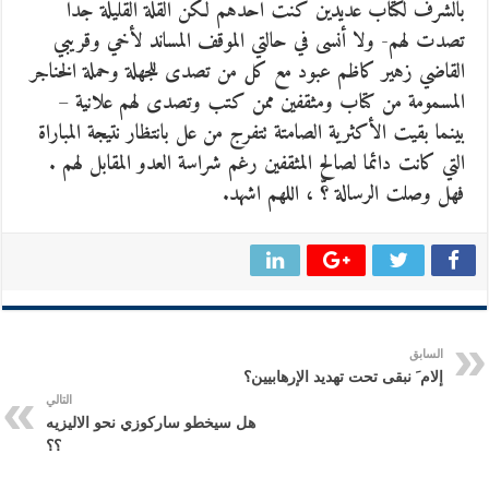
بالشرف لكتاب عديدين كنت احدهم لكن القلة القليلة جدا
تصدت لهم- ولا أنسى في حالتي الموقف المساند لأخي وقريبي
القاضي زهير كاظم عبود مع كل من تصدى للجهلة وحملة الخناجر
المسمومة من كتاب ومثقفين ممن كتب وتصدى لهم علانية –
بينما بقيت الأكثرية الصامتة تتفرج من عل بانتظار نتيجة المباراة
التي كانت دائما لصالح المثقفين رغم شراسة العدو المقابل لهم .
فهل وصلت الرسالة ؟ّ ، اللهم اشهد.
السابق
إلام َ نبقى تحت تهديد الإرهابيين؟
التالي
هل سيخطو ساركوزي نحو الاليزيه
؟؟