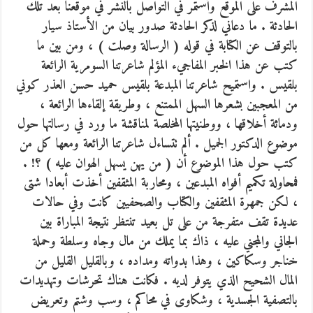
المشرف على الموقع وأستمر في التواصل بالنشر في موقعنا بعد تلك
الحادثة . ما دعاني لذكر الحادثة صدور بيان من الأستاذ سيار
بالتوقف عن الكتابة في قوله ( الرسالة وصلت ) ، ومن بين ما
كتب عن هذا الخبر المفاجيء المؤلم شاعرتنا السومرية الرائعة
بلقيس . واستميح شاعرتنا المبدعة بلقيس حميد حسن العذر كوني
من المعجبين بشعرها السهل الممتنع ، وطريقة إلقاءها الرائعة ،
ودماثة أخلاقها ، ووطنيتها المخلصة لمناقشة ما ورد في رسالتها حول
موضوع الدكتور الجميل . ألم تتساءل شاعرتنا الرائعة ومعها كل من
كتب حول هذا الموضوع أن ( من يهن يسهل الهوان عليه ) ؟! .
فمحاولة تكميم أفواه المبدعين ، ومحاربة المثقفين أخذت أبعادا شتى
، لكن جمهرة المثقفين والكتاب والصحفيين كانت وفي حالات
عديدة تقف متفرجة من على تل بعيد تنتظر نتيجة المباراة بين
الجاني والمجني عليه ، ذاك بما يملك من مال وجاه وسلطة وحملة
خناجر وسكاكين ، وهذا بدواته ومداده ، وبالقليل القليل من
المال الشحيح الذي يتوفر لديه . فكانت هناك تحرشات وتهديدات
بالتصفية الجسدية ، وشكاوى في محاكم ، وسب وشتم وتعريض