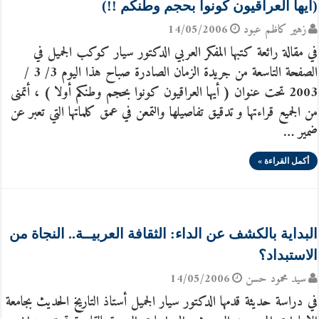
(أيها العراقيون كونوا بحجم وطنكم !!)
زهير كاظم عبود
14/05/2006
في مقالة رائعة كتبها المفكر العربي الدكتور سيار كوكب الجميل في
الصفحة التاسعة من جريدة الزمان الصادرة صباح هذا اليوم 3/ 3 /
2003 تحت عنوان ( أيها العراقيون كونوا بحجم وطنكم أولا ) ، أتمنى
من الجميع قراءتها و تدقيق تفاصيلها والتمعن في عمق كلماتها التي تعبر عن
ضمير …
أكمل القراءة »
البداية بالكشف عن الداء‏:‏ الثقافة العربيــة‏..‏ النجاة من
الاستبداد؟
سيد محمود حسن
14/05/2006
في دراسة حديثة قدمها الدكتور سيار الجميل أستاذ التاريخ الحديث بجامعة