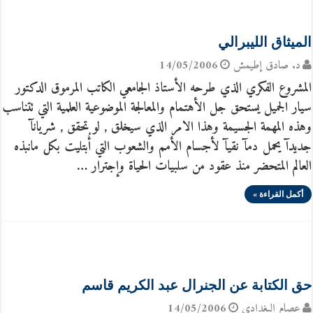
الميثاق الليبرالي
د. صادق إطيمش
14/05/2006
المشروع الفكري الذي طرحه الأستاذ الجامعي الكاتب المرموق الدكتور
سيار الجميل يستحق جل الأهتمام والمعالجة الموضوعية العلمية التي تتناسب
وهذه المهمة الجسيمة وهذا الامر الذي سيخلق , لو تحقق , شريانآ
جديدآ يحمل دمآ نقيآ لأجسام الأمم والشعوب التي أُبتليت بكل مانبذه
العالم المتحضر منذ عقود من سلبيات الحياة وإجترار …
أكمل القراءة »
حق الكتابة عن الجنرال عبد الكريم قاسم
عصام البغدادي
14/05/2006