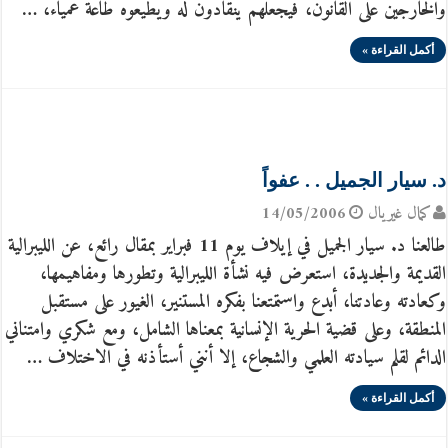
والخارجين على القانون، فيجعلهم ينقادون له ويطيعوه طاعة عمياء، …
أكمل القراءة »
د. سيار الجميل . . عفواً
كمال غيريال
14/05/2006
طالعنا د. سيار الجميل في إيلاف يوم 11 فبراير بمقال رائع، عن الليبرالية
القديمة والجديدة، استعرض فيه نشأة الليبرالية وتطورها ومفاهيمها،
وكعادته وعادتنا، أبدع واستمتعنا بفكره المستنير، الغيور على مستقبل
المنطقة، وعلى قضية الحرية الإنسانية بمعناها الشامل، ومع شكري وامتناني
الدائم لقلم سيادته العلمي والشجاع، إلا أنني أستأذنه في الاختلاف …
أكمل القراءة »