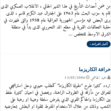
من ضمن أحداث التأريخ في هذا الشهر الحالي ، الانقلاب العسكري الذى
قام به حزب البعث عام 1963 على الجنرال عبد الكريم قاسم ، الذى
يرى البعض فيه مؤسس الجمهورية العراقية عام 1958 والتى ظهرت في
حقبة التحالفات القوية في مطلع المد التحرري الذى بدأ في منطقة
الشرق الاوسط للتخلص …
أكمل القراءة »
خرافة الكاريزما
حميد الهاشمي
14/05/2006
تردد كثيرا طرح “مقولة الكاريزما” كمطلب حيوي وحل استراتيجي
للعراق من مأزقه في الظروف الراهنة. ويحصل في احيان كثيرة خلط
بين الكارزما والحاكم القوي الذي يفرض سلطة وهيبة او رهبة على
الشعب وذلك من خلال الاستخدام المفرط للقوة او البطش بمعارضيه