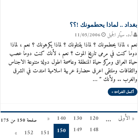
بغداد .. لماذا يحطمونك !؟؟
أ.د. سيّار الجَميل
11/05/2006
نعم ، لماذا يحطمونك ؟ لماذا يقتلونك ؟ لماذا يكرهونك ؟ نعم ، لماذا
دوما كنت في مرمى تاريخ الموت ؟ نعم ، لأنك كنت دوما عصب
حياة العراق ومركز حياة المنطقة وعاصمة اطول دولة متنوعة الاجناس
والثقافات وملتقى اعرق حضارة عربية اسلامية امتدت في الشرق
والغرب .. ولأنك ” …
أكمل القراءة »
« الأولى
120
130
140
«
...
صفحة 150 من 175
149
148
150
»
152
151