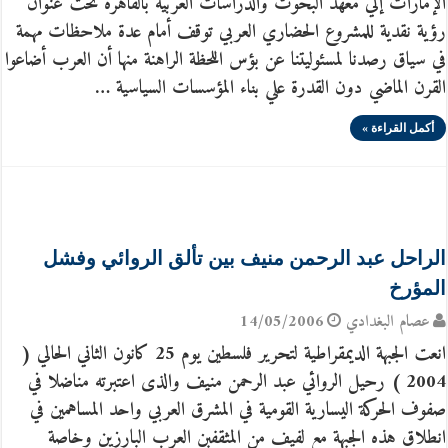
الإمارات إلي معهد البحوث والدراسات العربية بالقاهرة تحت عنوان
رؤية نقدية للمشروع الحضاري العربي توقف أمام عدة ملاحظات مهمة
في سياق رصدنا لمسئوليتنا عن بؤس اللحظة الراهنة منها أن العرب أضاعوا
القرن الماضي دون القدرة علي بناء المؤسسات السياسية …
أكمل القراءة »
الراحل عبد الرحمن منيف بين تألق الروائي وفشل
المؤرخ
عصام البغدادي
14/05/2006
انعت الجبهة الديمقراطية لتحرير فلسطين يوم 25 كانون الثاني الحالي (
2004 ) رحيل الروائي عبد الرحمن منيف والذى اعتبرته مناضلا في
صفوف الحركة اليسارية القومية في المشرق العربي واحد المساهمين في
انطلاق هذه الجبهة مع لفيف من المثقفبن العرب البارزين وخاصة