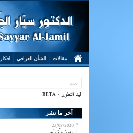
مقالات
الشأن العراقي
افكار
آخر ما نشر
23/08/2020
رموز وأشباح