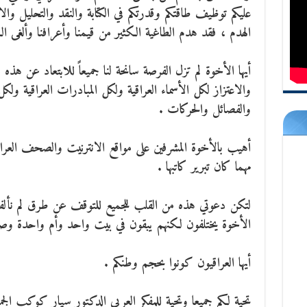
عليكم توظيف طاقتكم وقدرتكم في الكتابة والنقد والتحليل وا
الهدم ، فقد هدم الطاغية الكثير من قيمنا وأعرافنا وألغى ال
أيها الأخوة لم تزل الفرصة سانحة لنا جميعاً للابتعاد عن هذه ال
والاعتزاز لكل الأسماء العراقية ولكل المبادرات العراقية ولك
والفصائل والحركات .
أهيب بالأخوة المشرفين على مواقع الانترنيت والصحف العراق
مهما كان تبرير كاتبها .
لتكن دعوتي هذه من القلب للجميع للتوقف عن طرق لم نألفه
الأخوة يختلفون لكنهم يبقون في بيت واحد وأم واحدة و
أيها العراقيون كونوا بحجم وطنكم .
تحية لكم جميعا وتحية للمفكر العربي الدكتور سيار كوكب الجمي