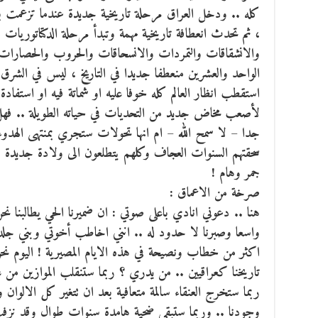
كله .. ودخل العراق مرحلة تاريخية جديدة عندما تزعمت بغدا
، ثم تحدث انعطافة تاريخية مهمة وتبدأ مرحلة الدكتاتوريات 
والانشقاقات والتمردات والانسحاقات والحروب والحصارات .
الواحد والعشرين منعطفا جديدا في التاريخ ، ليس في الشرق 
استقطب انظار العالم كله خوفا عليه او شماتة فيه او استفادة
لأصعب مخاض جديد من التحديات في حياته الطويلة .. فهل س
جدا – لا سمح الله – ام انها تحولات ستجري بمنتهى الهدوء وه
سحقتهم السنوات العجاف وكلهم يتطلعون الى ولادة جدي
جمر وهام !
صرخة من الاعماق :
هنا .. دعوني انادي باعلى صوتي : ان ضميرنا الحي يطالبنا نح
واسعا وصبرنا لا حدود له .. انني اخاطب أخوتي وبني جلدت
اكثر من خطاب ونصيحة في هذه الايام المصيرية ! اليوم
تاريخنا كعراقيين .. من يدري ؟ ربما ستنقلب الموازين من عاليه
ربما ستخرج العنقاء سالمة متعافية بعد ان تتغير كل الالوان 
وجودنا .. وربما ستبقى ضحية هامدة سنوات طوال وقد نزف