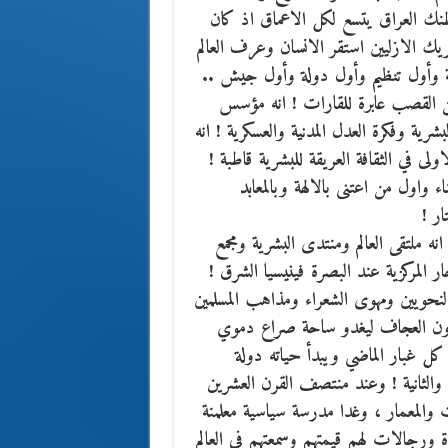
نك العراق يتسع لكل الاعماق اذ كان
ريك الازليين استقر الانسان وعرف العالم
دينة وأول تنظيم وأول دولة وأول جيش ..
ن القصب عابرة للقارات ! انه مؤسس
شرية وفكرة العدل المدنية والعسكرية ! انه
 في الثقافة العريقة للبشرية قاطبة !
اء واول من اعتنى بالالهة وبالمعابد
ر !
انه ملتقى العالم ومنتدى البشرية ومجمع
حار المركزية عند البصرة فينيسيا الشرق !
النحويين ومهوى الشعراء ومذاهب المسلمين
لقرون العجاف ليغدو ساحة صراع دموي
ل غبار الماضي ويبدأ حياته دولة
ى والثانية ! وعند منتصف القرن العشرين
ت والمعمار ، وغدا مدرسة سياسية معلمنة
ورجالات لهم قيمتهم وسمعتهم في العالم