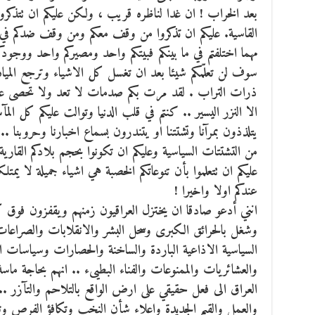
بعد الخراب ! ان غدا لناظره قريب ، ولكن عليكم ان تتذكر
القاسية. عليكم ان تذكروا من وقف معكم ومن وقف ضدكم في الاي
مهما اختلفتم في ما بينكم فبيتكم واحد ومصيركم واحد ووجود
سوف لن تعلّمكم شيئا بعد ان تغسل كل الاشياء وترجع المياه
ذرات التراب . لقد مرت بكم صدمات لا تعد ولا تحصى على ا
الا النزر اليسير .. كنتم في قلب الدنيا وتوالت عليكم كل ال
يتلذذون بمرآنا وتشتتنا او يتندرون بسماع اخبارنا وحروبنا 
من التشتتات السياسية وعليكم ان تكونوا بحجم بلادكم القارية 
عليكم ان تتعلموا بأن تنوعاتكم الخصبة هي اشياء جميلة لا يمت
عندكم اولا واخيرا !
انني أدعو صادقا ان يختزل العراقيون زمنهم ويقفزون فوق
وشغل بالحرائق الكبرى وسحل البشر والانقلابات والصراعا
السياسية الاذاعية الباردة والساخنة والحصارات وسياسات ا
والعشائريات والممنوعات والفناء البطيىء .. انهم بحاجة ماسة
العراق الى فعل حقيقي على ارض الواقع بالتلاحم والتآزر .. 
والعمل والقيم الجديدة واعلاء شأن النخب وتكافؤ الفرص وت