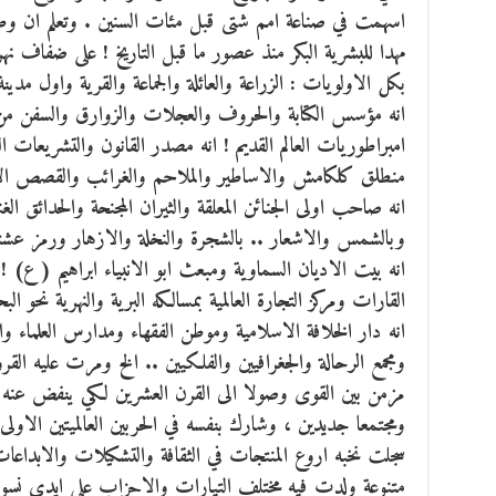
اسهمت في صناعة امم شتى قبل مئات السنين . وتعلم ان وط
مهدا للبشرية البكر منذ عصور ما قبل التاريخ ! على ضفاف نه
بكل الاولويات : الزراعة والعائلة والجماعة والقرية واول م
انه مؤسس الكتابة والحروف والعجلات والزوارق والسفن م
امبراطوريات العالم القديم ! انه مصدر القانون والتشريعات الب
منطلق كلكامش والاساطير والملاحم والغرائب والقصص الاولى
انه صاحب اولى الجنائن المعلقة والثيران المجنحة والحدائق الغن
وبالشمس والاشعار .. بالشجرة والنخلة والازهار ورمز عشتا
انه بيت الاديان السماوية ومبعث ابو الانبياء ابراهيم ( ع) ! 
القارات ومركز التجارة العالمية بمسالكه البرية والنهرية نحو الب
انه دار الخلافة الاسلامية وموطن الفقهاء ومدارس العلماء و
ومجمع الرحالة والجغرافيين والفلكيين .. الخ ومرت عليه ا
مزمن بين القوى وصولا الى القرن العشرين لكي ينفض عنه ك
ومجتمعا جديدين ، وشارك بنفسه في الحربين العالميتين الاول
سجلت نخبه اروع المنتجات في الثقافة والتشكيلات والابداعا
متنوعة ولدت فيه مختلف التيارات والاحزاب على ايدي نسوة 