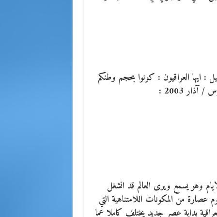
يل : ايها العراقيون : كونوا بحجم وطنكم
آذار 2003 :
ام وهو يسمع ويرى العالم قد انشغل
م عصارة من المكونات اللامتناهية التي
العراقية بداية عصر جديد يختلف كاملا عما