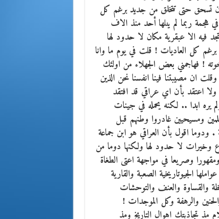
 ما ان تسحق حتى تتخلق من جديد برغم كل
ي هجمة ربما لم ينلها أحد منذ الاف
تجد فيه الا عبقرية مكان لا حدود لها
برغم كل العاديات ! قلت في يوم ما وانا
وته ! فهاجمني بعض الجهلاء من اولئك
قلت ان مصيبتنا فينا انفسنا نحن الذين
ولا اعتقد بأن اي عراقي قد افتقد
م يره ابدا .. لكنه يحمله في جينات
لمين ومسيحيين غادروا وطنهم قبل
. ودوما اقول بأن العراقي هو ابن جماعة
 وخيرات لا حدود لها ولكنها دوما من
مقهورا وصريعا في مواجهة اعتى الطغاة
واملها الجيوتاريخية الصعبة والقارية
لظة والقساوة والعنف والتوحشات
لحنين والرهفة وكل الموجدات !
م مذ تجاذبتك اهوال التاريخ ومذ