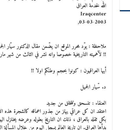
الله لخدمة العراق
Iraqcenter
03-03-2003,
ملاحظة : يوّد محرر الموقع ان يضّمن مقال الدكتور سيّار الجم
!! لآهميته التاريخية خصوصا وانه نشر في الثالث من شهر مارس / 
أيها العراقيون : كونوا بحجم وطنكم اولا !!
د. سّيار الجميل
العنقاء : تنسحق وتتخلق من جديد
اعتقد ان كل عراقي يهتز من جذور اعماقه كالشجرة هذه الاي
بكل ثقله بالعراق ، ذلك ان التاريخ بطوله وعرضه يختزل اليو
بدأها العراق. ان تاريخ العالم يسجل اليوم من خلال المسألة 