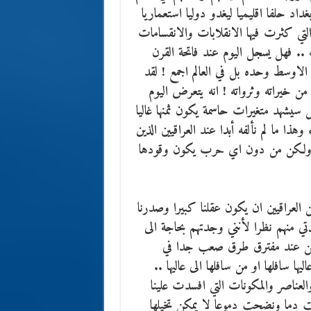
د حلفا اقليميا ليغدو دوليا استعماريا
التي كثرت فيها الانقلابات والانقسامات
. فهل يسجل اليوم عند فاتحة القرن
الاوسط وحده بل في العالم اجمع ! لقد
 من خيراته وثرواته ! انه يتعرض اليوم
يشهد متغيرات حاسمة يكون ثمنها غاليا
ذا ما لم نألفه أبدا عند العراقيين الذين
دة ولكن من دون اي حرب يكون وقودها
ن العراقيين ان يكون عقلنا كبيرا وصدرنا
ي منهم نظرا لأنني وجدتهم بحاجة الى
 نحن عند مفترق طرق صعب جدا في
ا سافلها او من سافلها الى عاليها ..
والعناصر والمكونات التي افسدت علينا
ت دما ونضحت دموعا لا يمكن تخيلها