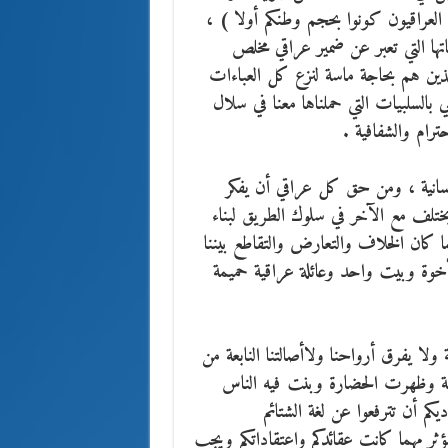
 2003 تحت عنوان ( أيها العراقيون كونوا بحجم وطنكم أولا ) ،
ماتها التي تعبر عن ضمير عراقي مخلص
ين هم بحاجة ماسة لنزع كل العباءات
ي بالسلبيات التي حملناها معنا في سلال
رام والشفافية .
نسانية ، ومن حق كل عراقي أن يفكر
ويختلف مع الآخر في سلوك الطريق لبناء
ا كان الخلاف والتعارض والتقاطع بيننا
ا أخوة وبيت واحد وعائلة عراقية حميمة
 ولا يفرق أرواحنا ولاأصالتنا النابعة من
كتابة وظهرت الحضارة وبنت فيه الناس
ديكم أن تترفعوا عن لغة الشتائم
مهما كانت عقائدكم واعتقاداتكم ويجب