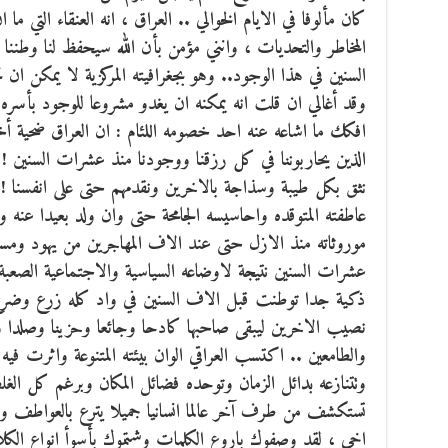
كان مألوفا في الايام الخوالي .. العراق ، انه العنقاء التي
المخاطر والتحديات ، وانني مؤمن بأن الله سيحفظ لنا وطننا ف
السنين في هذا الوجود.. وهو بجغرافيته المركزية لا يمكن ان 
وقد أغالي ان قلت انه يمكنه ان يغدو مشروعا للوجود بأسره 
افكك ما اشاعه عنه احد خصومه اللئام : ان العراق ضحية أخ
الذين يحاربوننا في كل رزقنا ووجودنا منذ عشرات السنين ! و
نثق بكل طيبة وسذاجة بالاخرين ونقدمهم حتى على انفسنا ! 
عاطفته المتوقده واحاسيسه الجامحة حتى وان ولد بعيدا عنه ول
موروثاته منذ الازل حتى عند الاف المهاجرين من يهود ومس
عشرات السنين نتيجة لاوضاعه السياسية والاجتماعية الصعبة 
ذكية جدا توطنت قبل الاف السنين في واد كله زرع وضرع
نصيب الاخرين ليبقى صاحبها كادحا وجائعا وحزينا وصلدا و
والطامعين .. اكتسب العراقي الوان بيئته المتنوعة واثرت فيه ع
وتتنازعه بدائل الزمان وتوحده فضائل المكان وبرغم كل الغ
تستكشف من طرف آخر عالما انسانيا جميلا يترع بالعواطف وا
اخي ، لقد وصفوك باروع الكلمات وشتموك بأسوأ انواع الكلا