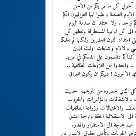
وا أخوتي كل ما مر بكم من الاحن
ام الصعبة واعلموا ايها العراقيون انكم
كم واحد . ولا اعتقد ان صدمة اليوم
 الى كل اوانيها المستطرقة وتتطهر كل
متداد القرن العشرين ولكنها لم تعلمكم
مآسي والالام وبشاعات اولئك الذين
.. كفاكم تنقسمون على انفسكم في مزيد
.. وابتعدوا عن النزوعات الطائفية ..
لكها الاخرون ! عليكم ان يكون العراق
 كل الذي خسروه من تاريخهم الحديث
ت والانشقاقات والمؤامرات والحروب
لعنف والاغتيالات وزراعة الطائفيات
 الى الاستقلالية الحقة وترجمة عشق
انهم بحاجة الى الاستقرار والهدوء
وفير الحريات وتأمين حقوق الانسان من