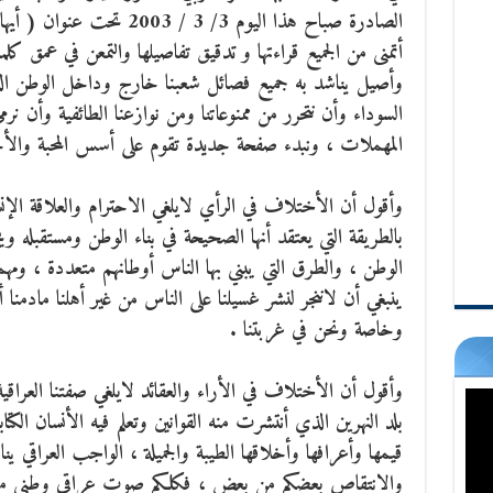
الصادرة صباح هذا اليوم 3/ 3 /
أتمنى من الجميع قراءتها و تدقيق تفاصيلها والتمعن في عمق كل
وأصيل يناشد به جميع فصائل شعبنا خارج وداخل الوطن الذ
السوداء وأن نتحرر من ممنوعاتنا ومن نوازعنا الطائفية وأن نرم
المهملات ، ونبدء صفحة جديدة تقوم على أسس المحبة والأحت
وأقول أن الأختلاف في الرأي لايلغي الاحترام والعلاقة الإ
بالطريقة التي يعتقد أنها الصحيحة في بناء الوطن ومستقبله 
الوطن ، والطرق التي يبني بها الناس أوطانهم متعددة ، ومهم
ينبغي أن لاننجر لنشر غسيلنا على الناس من غير أهلنا مادمن
وخاصة ونحن في غربتنا .
وأقول أن الأختلاف في الأراء والعقائد لايلغي صفتنا العراقية
بلد النهرين الذي أنتشرت منه القوانين وتعلم فيه الأنسان ال
قيمها وأعرافها وأخلاقها الطيبة والجميلة ، الواجب العراقي ينا
والانتقاص بعضكم من بعض ، فكلكم صوت عراقي وطني مؤثر 