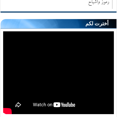
رموز وأشباح
أخترت لكم