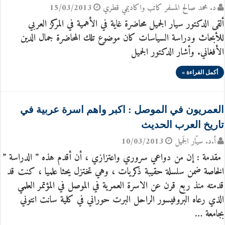
د. محمد صالح المسفر كاتب واكاديمي قطري
15/03/2013
ألقى الدكتور سيار الجميل محاضرة غاية في الأهمية في المركز العربي
للأبحاث ودراسة السياسات كان موضوع تلك المحاضرة جمال الدين
الأفغاني. وأشار الدكتور الجميل
أكمل القراءة »
العمريون في الموصل : اكبر واهم اسرة عربية في
تاريخ العرب الحديث
أ.د. سيّار الجَميل
10/03/2013
مقدمة : إن من دواعي سروري واعتزازي ، أن أقدم هذه ” الدراسة ”
الخاصة ضمن سلسلة حقيبة ذكريات ، وهي تختزل يحثا علميا ، كنت قد
قدمته منذ ربع قرن عن الاسرة العمرية في الموصل في المؤتمر العلمي
الذي رعاه البروفيسور الراحل البرت حوراني في كلية سانت انتوني
بجامعة …