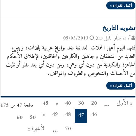
أكمل القراءة »
تشويه التاريخ
أ. د. سيّار الجَميل لندن
05/03/2013
نشهد اليوم أعتى الحملات العدائية ضد تواريخ عربية بالذات، ويتبرع
العديد من المتطفلين والجاهلين والكارهين والحاقدين، لإطلاق الأحكام
الجاهزة والكيدية من دون أي وعي، ومن دون أي بعد نظر أو تثبت
من الأحداث والشخوص والظروف والمواقف.
أكمل القراءة »
« الأولى
20
30
40
«
45
...
صفحة 47 من 175
»
49
48
46
47
60
50
70
الأخيرة »
...