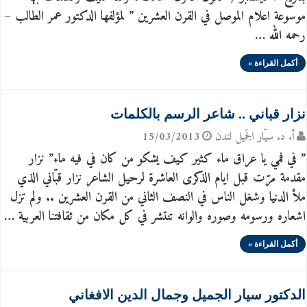
موسوعة اعلام الموصل في القرن العشرين ” لمؤلفها الدكتور عمر الطالب –
رحمه الله …
أكمل القراءة »
نزار قباني .. شاعر الرسم بالكلمات
أ. د. سيّار الجَميل لندن
15/03/2013
” في فمي يا عراق ماء كثير كيف يشكو من كان في فيه ماء” نزار
مقدمة مرّت قبل ايام الذكرى العاشرة لرحيل الشاعر نزار قبّاني الذي
ملأ الدنيا وشغل الناس في النصف الثاني من القرن العشرين .. ولم تزل
اشعاره ورسومه وصوره والوانه تنتشر في كل مكان من ثقافتنا العربية …
أكمل القراءة »
الدكتور سيار الجميل وجمال الدين الافغاني