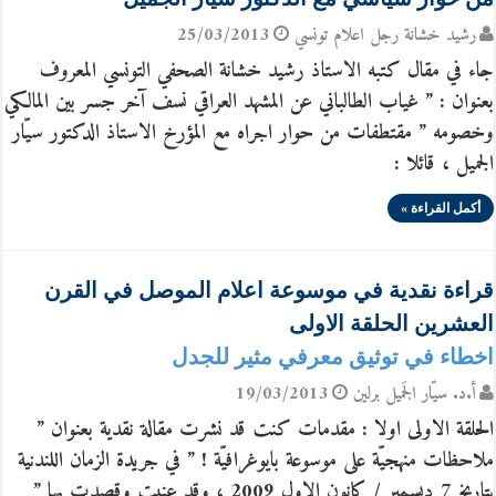
رشيد خشانة رجل اعلام تونسي
25/03/2013
جاء في مقال كتبه الاستاذ رشيد خشانة الصحفي التونسي المعروف
بعنوان : ” غياب الطالباني عن المشهد العراقي نسف آخر جسر بين المالكي
وخصومه ” مقتطفات من حوار اجراه مع المؤرخ الاستاذ الدكتور سيّار
الجميل ، قائلا :
أكمل القراءة »
قراءة نقدية في موسوعة اعلام الموصل في القرن
العشرين الحلقة الاولى
اخطاء في توثيق معرفي مثير للجدل
أ.د. سيّار الجَميل برلين
19/03/2013
الحلقة الاولى اولا : مقدمات كنت قد نشرت مقالة نقدية بعنوان ”
ملاحظات منهجيّة على موسوعة بايوغرافيّة ! ” في جريدة الزمان اللندنية
بتاريخ 7 ديسمبر / كانون الاول 2009 ، وقد عنيت وقصدت بها ”