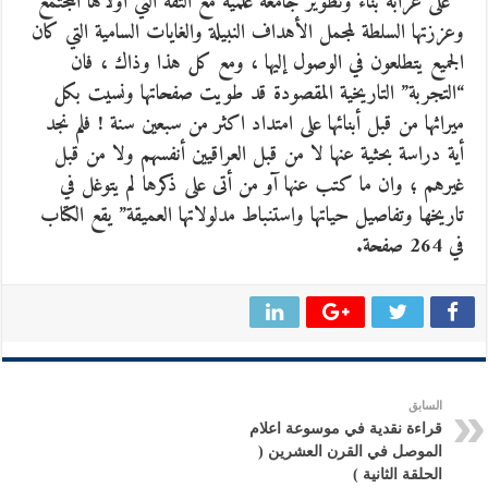
” على غرابة بناء وتطوير جامعة علمية مع الثقة التي أولاها المجتمع
وعززتها السلطة لمجمل الأهداف النبيلة والغايات السامية التي كان
الجميع يتطلعون في الوصول إليها ، ومع كل هذا وذاك ، فان
“التجربة” التاريخية المقصودة قد طويت صفحاتها ونسيت بكل
ميراثها من قبل أبنائها على امتداد اكثر من سبعين سنة ! فلم نجد
أية دراسة بحثية عنها لا من قبل العراقيين أنفسهم ولا من قبل
غيرهم ؛ وان ما كتب عنها آو من أتى على ذكرها لم يتوغل في
تاريخها وتفاصيل حياتها واستنباط مدلولاتها العميقة” يقع الكتاب
في 264 صفحة.
السابق
قراءة نقدية في موسوعة اعلام
الموصل في القرن العشرين (
الحلقة الثانية )