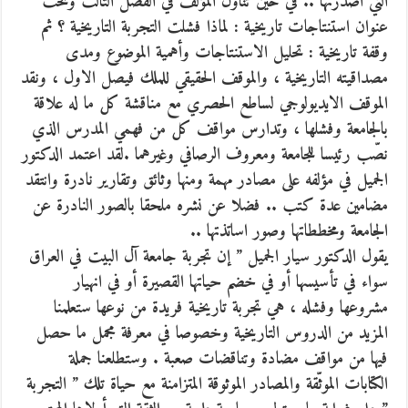
التي اصدرتها .. في حين تناول المؤلف في الفصل الثالث وتحت
عنوان استنتاجات تاريخية : لماذا فشلت التجربة التاريخية ؟ ثم
وقفة تاريخية : تحليل الاستنتاجات وأهمية الموضوع ومدى
مصداقيته التاريخية ، والموقف الحقيقي للملك فيصل الاول ، ونقد
الموقف الايديولوجي لساطع الحصري مع مناقشة كل ما له علاقة
بالجامعة وفشلها ، وتدارس مواقف كل من فهمي المدرس الذي
نصّب رئيسا للجامعة ومعروف الرصافي وغيرهما .لقد اعتمد الدكتور
الجميل في مؤلفه على مصادر مهمة ومنها وثائق وتقارير نادرة وانتقد
مضامين عدة كتب .. فضلا عن نشره ملحقا بالصور النادرة عن
الجامعة ومخططاتها وصور اساتذتها ..
يقول الدكتور سيار الجميل ” إن تجربة جامعة آل البيت في العراق
سواء في تأسيسها أو في خضم حياتها القصيرة أو في انهيار
مشروعها وفشله ، هي تجربة تاريخية فريدة من نوعها ستعلمنا
المزيد من الدروس التاريخية وخصوصا في معرفة مجمل ما حصل
فيها من مواقف مضادة وتناقضات صعبة . وستطلعنا جملة
الكتابات الموثّقة والمصادر الموثوقة المتزامنة مع حياة تلك ” التجربة