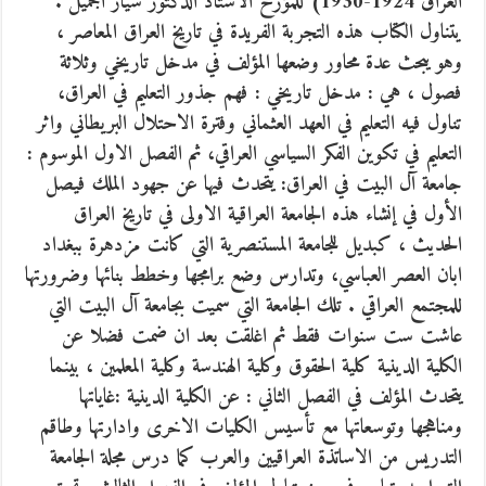
العراق 1924-1930) للمؤرخ الاستاذ الدكتور سيار الجميل
.
يتناول الكتاب هذه التجربة الفريدة في تاريخ العراق المعاصر ،
وهو يبحث عدة محاور وضعها المؤلف في مدخل تاريخي وثلاثة
فصول ، هي : مدخل تاريخي : فهم جذور التعليم في العراق،
تناول فيه التعليم في العهد العثماني وفترة الاحتلال البريطاني واثر
التعليم في تكوين الفكر السياسي العراقي، ثم الفصل الاول الموسوم :
جامعة آل البيت في العراق: يتحدث فيها عن جهود الملك فيصل
الأول في إنشاء هذه الجامعة العراقية الاولى في تاريخ العراق
الحديث ، كبديل للجامعة المستنصرية التي كانت مزدهرة ببغداد
ابان العصر العباسي، وتدارس وضع برامجها وخطط بنائها وضرورتها
للمجتمع العراقي . تلك الجامعة التي سميت بجامعة آل البيت التي
عاشت ست سنوات فقط ثم اغلقت بعد ان ضمت فضلا عن
الكلية الدينية كلية الحقوق وكلية الهندسة وكلية المعلمين ، بينما
يتحدث المؤلف في الفصل الثاني : عن الكلية الدينية :غاياتها
ومناهجها وتوسعاتها مع تأسيس الكليات الاخرى وادارتها وطاقم
التدريس من الاساتذة العراقيين والعرب كما درس مجلة الجامعة