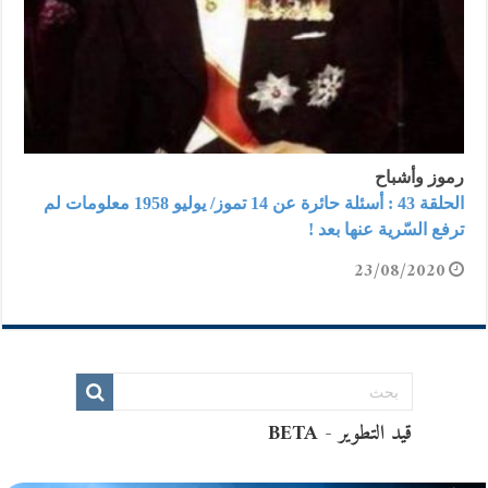
رموز وأشباح
الحلقة 43 : أسئلة حائرة عن 14 تموز/ يوليو 1958 معلومات لم
ترفع السّرية عنها بعد !
23/08/2020