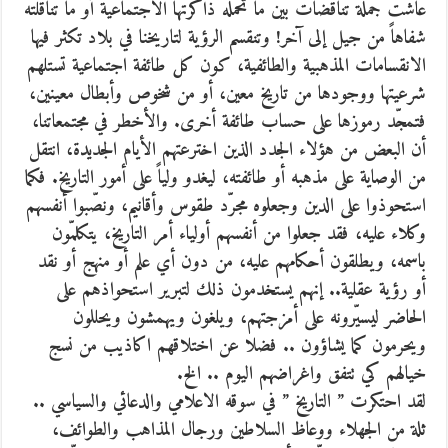
عاشت جملة تناقضات بين ما تحمله ذاكرتها الاجتماعية أو ما تناقلته
شفاهاً من جيل إلى آخر! وتنقسم الرؤية لتاريخنا في بلاد تكثر فيها
الانقسامات المذهبية والطائفية، كون كل طائفة اجتماعية تستلهم
شرعيتها ووجودها من تاريخ معين، أو من شخوص وأبطال معينين،
فتمجّد رموزها على حساب طائفة أخرى. والأخطر في مجتمعاتنا،
أن البعض من هؤلاء الجدد الذين اخترعتهم الأيام الجديدة، انتقل
من الوصاية على مذهبه أو طائفته، ليغدو ولياً على أمور التاريخ. فكما
استحوذوا على الدين وجعلوه مجرّد طقوس وأقانيم، ونصّبوا أنفسهم
وكلاء عليه، فقد جعلوا من أنفسهم أولياء أمر التاريخ، يتكلمّون
باسمه، ويطلقون أحكامهم عليه، من دون أي علم أو منهج أو نقد
أو رؤية عقلية.. إنهم يستخدمون ذلك لتبرير استحواذهم على
الحاضر ليسيّرونه على أمزجتهم، ويلغون ويهمشون ويحللون
ويحرمون كما يشاؤون .. فضلا عن اختلاقهم اكاذيب من نسج
خيالهم كي تتفق واغراضهم اليوم .. الخ.
لقد احتكرت ” التاريخ ” في سوقه الاعلامي والدعائي والسياسي ..
ثلة من الجهلاء ووعاظ السلاطين ورجال المذاهب والطوائف،