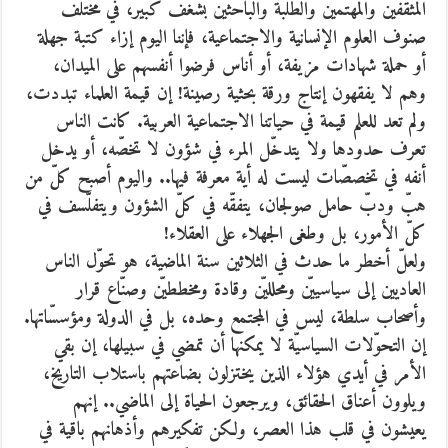
المثقفين والمهتمين والطلبة والباحثين بشغف كبير، في مختلف
صنوف العلوم الإنسانية والاجتماعية، فإننا اليوم إزاء كتبة جهلة
أو حملة شهادات مزيفة، أو أناس فرضوا أنفسهم على الميدان،
وهم لا يفقهون إنتاج ورقة بحثية رصينة! إن قيمة العلماء تبددت،
ولم تعد للعلم قيمة في حياتنا الاجتماعية العربية. كانت الناس
تعرف حدودها ولا يتدخّل المرء في شؤون لا تخصّه، أو يدخل
أنفه في تخصصّات ليست له أية معرفة فيها.. واليوم أصبح كلّ من
هبّ ودبّ حامل صولجان، يتفقّه في كلّ الشؤون ويتفلّسف في
كلّ الأمور، بل وطغى الجهلاء على العقلاء!
ولعلّ أخطر ما حدث في الثلاثين سنة الماضية، هو تحوّل الناس
العاديين إلى سياسييّن ومحلليّن وقادة ومخططيّن وصنّاع قرار
وأصحاب سلطة، ليس في المجتمع وحده، بل في الدولة ومؤسسّاتها.
إن التحوّلات السياسيّة لا يمكنها أن تمضي في سبيلها، إن بقي
الأمر في أيدي هؤلاء الذين يختزلون بضاعتهم باستلاب التاريخ،
ويلوون أعناق الحقائق، ويرجعون الحياة إلى الماضي.. إنهم
يعيشون في قلب هذا العصر، ولكن تفكيرهم وأذهانهم باقية في