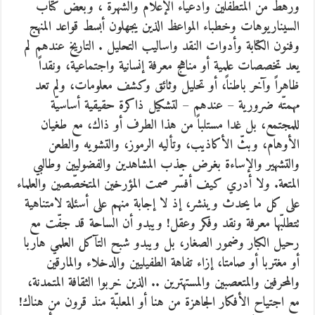
ورهط من المتطفلّين وأدعياء الإعلام والشهرة ، وبعض كتّاب
السيناريوهات وخطباء المواعظ الذين يجهلون أبسط قواعد المنهج
وفنون الكتابة وأدوات النقد واساليب التحليل . التاريخ عندهم لم
يعد تخصصات علمية أو مناهج معرفة إنسانية واجتماعية، ونقداً
ظاهراً وآخر باطناً، أو تحليل وثائق وكشف معلومات، ولم تعد
مهمتّه ضرورية – عندهم – لتشكيل ذاكرة حقيقية أساسيّة
للمجتمع، بل غدا مستلباً من هذا الطرف أو ذاك، مع طغيان
الأوهام، وبثّ الأكاذيب، وتأليه الرموز، والتشويه والطعن
والتشهير والإساءة بغرض جذب المشاهدين والفضوليين وطالبي
المتعة. ولا أدري كيف أفسّر صمت المؤرخين المتخصّصين والعلماء
على كل ما يحدث وينشر، إذ لا إجابة منهم على أسئلة لامتناهية
تتطلبّها معرفة ونقد وفكر وعقل! ويبدو أن الساحة قد جفّت مع
رحيل الكبار وضمور الصغار، بل ويبدو شبح التآكل العلمي هاربا
أو مغتربا أو صامتا، إزاء تفاهة الطفيليين والدخلاء والمارقين
والمحرفين والمتعصبين والمستهترين .. الذين خربوا الثقافة المتمدنة،
مع اجتياح الأفكار الجاهزة من هنا أو المعلبّة منذ قرون من هناك!