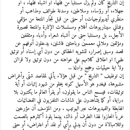
إن التاريخ كان ولم يزل مستلبا من فقهاء او اشباه فقهاء ، أو
جهلاء، أو رؤساء، وسلاطين، وسدنة طوائف ومذاهب أو
منظّري أيديولوجيات، أو حتى من قبل تجّار المتعة من مؤلفي
وفناني سيناريوهات أفلام ومسلسلات الإثارة والمتعة قصيرة
الأجل.. بل ومستلبا حتى من أشباه شعراء وأدباء ومثقفين
ومؤلفين وملالي معمميّن وباحثين فاشلين، يدخلون أنوفهم عن
قصد وسبق إصرار، لتشويه الحقائق من دون أي إسناد أو توثيق
علمي! او اطلاق كلامهم على عواهنه من دون توثيق ولا قرائن
ولا اية حيثيات وحجج وادلة ..
إن توظيف ” التاريخ ” من قبل هؤلاء يأتي لمقاصد شتّى وأغراض
مشبوهة، فيغدو هو الأسهل كونه يخلو من شهود إثبات أو أية
توثيقات، فيسمع الناس ما يقولون، أو يقرأ العالم ما يكتبون بلا
دراية، أو كما يشاهدون على شاشات التلفزيون في الفضائيات
الهابطة والفيديوهات عبر اليوتيب . ومن المؤسف أن مؤرخين
عرباً انحازوا لهذا الطرف أو ذاك، بينما يلوذ أكثرهم بالصمت
واللامبالاة من دون أن يدلي برأي أو نقد أو اعتراض، أو حتى