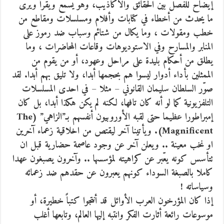
إيضاح للفصل بين الحقائق والأكاذيب، وهو يسمع ويقرأ ويرى
ما يحدث من أخطاء في كتابات وأفلام ومسلسلات ومقاطع من
خطب ومقولات ، وما يكال من شتائم وسباب ضد رموز على
المنابر والمسارح وفي الاستوديوهات وقاعات المحاضرات ، وما
يطلق من أحكام بليدة على مراحل وعهود، أو من يقوم من
الممثلين بأداء أدوار ليسوا هم بحجمها أبدا، ولا تليق بهم أبدا. لقد
صوّر السلطان سليمان القانوني – مثلا – في احدى المسلسلات
التلفزيونية كما لو أنه كان تافها، لكنه لم يكن هكذا أبدا، بل كان
إمبراطورا عظيما حتى لقبه الأوروبيون أنفسهم بـ”الزاهي” (The
Magnificent). ويأتينا آخر ليقتص من اخلاقية زعماء آخرين
او نخب معينة .. ويعلن آخر عن وجود عاصمة حضارية قبل ان
تتأسس كونه يعّبر عن كراهيته لمؤسسها .. وآخرون يصبغون عهدا
كاملا بالصبغة السوداء كونهم يعبرون عن حقدهم ضد زعمائه
وسياساته !
إذا كان المؤرخون العرب الأوائل قد أنتجوا كتباً خطيرة، أو
موسوعات رائعة أثارت الفكر وانتبه إليها العالم، وتابعها أغلب