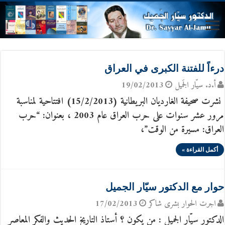
درءاً للفتنة الكبرى في العراق
أ.د. سيّار الجَميل
19/02/2013
نشرت صحيفة الغارديان البريطانية (15/2/2013) افتتاحية لمناسبة
مرور عشر سنوات على حرب العراق عام 2003 ، بعنوان: “حرب
العراق: مسيرة من الوقت”،
أكمل القراءة »
حوار مع الدكتور سيّار الجميل
اجرت الحوار بشرى شاكر
17/02/2013
الدكتور سيّار الجميل : من يكون ؟ أستاذ التاريخ الحديث والفكر المعاصر