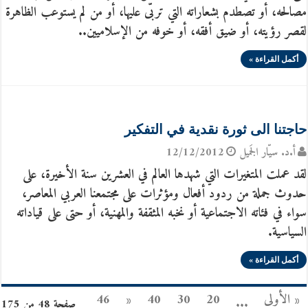
مصالحه، أو تصطدم بشعاراته التي تربّى عليها، أو من لم يستوعب الظاهرة
لقصر رؤيته، أو ضيق أفقه، أو خوفه من الإسلاميين..
أكمل القراءة »
حاجتنا الى ثورة نقدية في التفكير
أ.د. سيّار الجَميل
12/12/2012
لقد عملت المتغيرات التي شهدها العالم في العشرين سنة الأخيرة، على
حدوث جملة من ردود أفعال ومؤثرات على مجتمعنا العربي المعاصر،
سواء في فئاته الاجتماعية أو نخبه المثقفة والمهنية، أو حتى على قياداته
السياسية.
أكمل القراءة »
« الأولى
20
30
40
«
46
...
صفحة 48 من 175