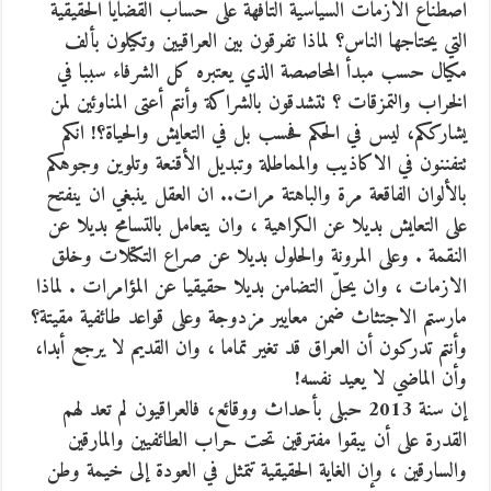
اصطناع الأزمات السياسية التافهة على حساب القضايا الحقيقية
التي يحتاجها الناس؟ لماذا تفرقون بين العراقيين وتكيلون بألف
مكيال حسب مبدأ المحاصصة الذي يعتبره كل الشرفاء سببا في
الخراب والتمزقات ؟ تتشدقون بالشراكة وأنتم أعتى المناوئين لمن
يشارككم، ليس في الحكم فحسب بل في التعايش والحياة؟! انكم
تتفننون في الاكاذيب والمماطلة وتبديل الأقنعة وتلوين وجوهكم
بالألوان الفاقعة مرة والباهتة مرات.. ان العقل ينبغي ان ينفتح
على التعايش بديلا عن الكراهية ، وان يتعامل بالتسامح بديلا عن
النقمة . وعلى المرونة والحلول بديلا عن صراع التكتلات وخلق
الازمات ، وان يحلّ التضامن بديلا حقيقيا عن المؤامرات . لماذا
مارستم الاجتثاث ضمن معايير مزدوجة وعلى قواعد طائفية مقيتة؟
وأنتم تدركون أن العراق قد تغير تماما ، وان القديم لا يرجع أبدا،
وأن الماضي لا يعيد نفسه!
إن سنة 2013 حبلى بأحداث ووقائع، فالعراقيون لم تعد لهم
القدرة على أن يبقوا مفترقين تحت حراب الطائفيين والمارقين
والسارقين ، وإن الغاية الحقيقية تتمثل في العودة إلى خيمة وطن