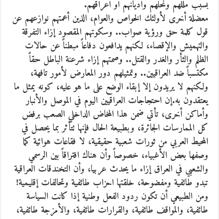
بسبب مللهم ونحلهم وأديانهم أو أعراقهم.
معضلة أخرى لأولئك الخواص والعوام، الذين أعمتهم نوازعهم عن
قول كلمة حق ورؤية صواب.. وسكوتهم المقصود إزاء التفرقة
والتهميش والإقصاء، لكنهم يدافعون دفاعاً مبطناً عن حالات
الظلم والثأر والغدر والقتل.. وصمتهم إزاء شرعنة الباطل حقاً
مكتسباً ضد العراقيين.. وتمثيلهم دور المعارض لأمور تافهة،
ولكنهم لا يريدون إلا إبقاء الوضع على ما هو عليه، كونه يمثل ما
يعتقدون به.إن احتجاجات العراقيين اليوم في الموصل والأنبار
وأماكن أخرى، تأتي ضمن هذا المخاض الداخلي الصعب برفض
كل الممارسات الجائرة، وبطبيعة الحال فإنها تتأثر بما يحصل في
المحيط العربي من ثورات شعبية حقيقية، لا فقاعات هوائية كما
وصفها بعض الأغبياء، خصوصاً وأن هناك افتراقاً بين الرسمي
والشعبي في العراق إزاء ما يحدث عربيا، وأن التخندقات العراقية
تبدو طائفية ومفضوحة، خلقتها احزاب طائفية وتحالفات إقليمية!
ومن الطبيعي أن تكون ردود الفعل وطنية إذا كانت السياسة
طائفية، والمواقف طائفية، والقرارات طائفية، والأمزجة طائفية،