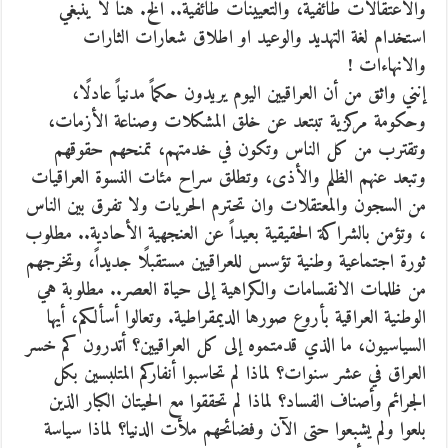
والاعتقالات طائفية، والتعيينات طائفية.. الخ. هنا لا ينبغي
استخدام لغة التهديد والوعيد او اطلاق شعارات الثارات
والانهاءات !
إنني واثق من أن العراقيين اليوم يريدون حكماً مدنياً عادلًا،
وحكومة مركزية تبتعد عن خلق المشكلات وصناعة الأزمات،
وتقترب من كل الناس وتكون في خدمتهم، تمنحهم حقوقهم
وتبعد عنهم الظلم والأذى، وتطلق سراح مئات النسوة العراقيات
من السجون والمعتقلات وان تحترم الحريات ولا تفرق بين الناس
، وتؤمن بالشراكة الحقيقية بعيداً عن العنجهية الأحادية.. مطلوب
ثورة اجتماعية وطنية تؤسس للعراقيين مستقبلًا جديداً، وتخرجهم
من ظلمات الانقسامات والكراهية إلى حياة العصر.. مطلوبة هي
الوطنية العراقية بأروع صورها الديمقراطية. وتعالوا أسألكم، أيها
السياسيون، ما الذي قدمتموه إلى كل العراقيين؟ أتدرون كم خسر
العراق في عشر سنوات؟ لماذا لم تحاسبوا أنفاركم المتلبسين بكل
الجرائم وأصناف الفساد؟ لماذا لم تحققوا مع الحيتان الكبار الذين
بلعوا ولم يشبعوا حتى الآن وفضائحهم ملأت الدنيا؟ لماذا سياسة