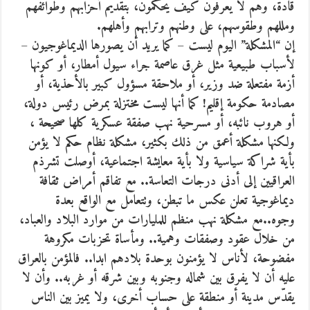
قادة، وهم لا يعرفون كيف يحكمون، بتقديم أحزابهم وطوائفهم
ومللهم وطقوسهم، على وطنهم وترابهم وأهلهم.
إن “المشكلة” اليوم ليست – كما يريد أن يصورها الديماغوجيون –
لأسباب طبيعية مثل غرق عاصمة جراء سيول أمطار، أو كونها
أزمة مفتعلة ضد وزير، أو ملاحقة مسؤول كبير بالأحذية، أو
مصادمة حكومة إقليم! كما أنها ليست مختزلة بمرض رئيس دولة،
أو هروب نائبه، أو مسرحية نهب صفقة عسكرية كلها صحيحة ،
ولكنها مشكلة أعمق من ذلك بكثير، مشكلة نظام حكم لا يؤمن
بأية شراكة سياسية ولا بأية معايشة اجتماعية، أوصلت تشرذم
العراقيين إلى أدنى درجات التعاسة.. مع تفاقم أمراض ثقافة
ديماغوجية تعلن عكس ما تبطن، وتتعامل مع الواقع بعدة
وجوه..مع مشكلة نهب منظم للمليارات من موارد البلاد والعباد،
من خلال عقود وصفقات وهمية.. ومأساة تحزبات مكروهة
مفضوحة، لأناس لا يؤمنون بوحدة بلادهم ابدا.. فالمؤمن بالعراق
عليه أن لا يفرق بين شماله وجنوبه وبين شرقه أو غربه.. وأن لا
يقدّس مدينة أو منطقة على حساب أخرى، ولا يميز بين الناس