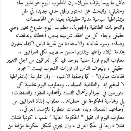
عاش مذبوحا ينزف طويلا.. إن المطلوب اليوم هو تغيير جاد
وحقيقي، والبحث عن دستور وطني مدني جديد، في ظل
ديمقراطية سياسية مدنية حقيقية، بعيدا عن المحاصصات
والتحزبات الطائفية والجهوية.. مطلوب اليوم مشروع تغيير وطني
حقيقي وابعاد كل من افتقد شرعيته بسبب اخطائه وتناقضاته
وفساده وسوء تحالفاته والاستفادة من تجربة اناس اكفاء يحلمون
بخدمة البلاد واهلها وتقديم احسن ما لديهم لكل العراقيين ..
مطلوب اليوم ثورة سلمية يتوحد فيها كل العراقيين من اجل التغيير
الحقيقي ، وليعرف الناس ان ثورات الشعوب ليست ” مجرد
فقاعات صابون” – كما وصفها الاغبياء – وان ممارسة الديمقراطية
لا تستقيم ابدا والطائفية العمياء .. ومطلوب اليوم محاسبة كل
المتورطين في الجرائم وأعمال الفساد وأصحاب العقود والصفقات،
بل ومحاسبة الحكومة على خطاياها… مطلوب إنقاذ العراقيين من
أوضاعهم الصعبة، وبناء خدمات متطورة للإنسان العراقي..
مطلوب اليوم ان تقيل ” الحكومة الحالية ” نفسها ، كونها فشلت
فشلا ذريعا في حكم العراق ، وان يجري تشكيل حكومة مؤقتة من