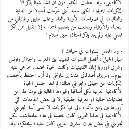
الأكاديمي، وقد أعطيت الكثير دون أن آخذ شيئا يذكر الا
الذكريات الجميلة ، لكني سعيد أنني خرّجت أجيالا من الطلبة
والطالبات في الدراسات الأولية والعليا واغلب طلبتي وطالباتي من
النجباء والأوفياء وصنعت من بعضهم اسماء ، إلا القليل ممن أنكر
فضلي عليه ولم يعد يذكر أستاذه حتى بسلام !
• وما افضل السنوات في حياتك ؟
سيار الجميل : أفضل السنوات قضيتها بين المغرب والجزائر وتونس
وغربي اوروبا إبان الثمانينيات وكانت الحياة تختلف عما هي عليه
اليوم.. ولم يزل أصدقائي هناك يراسلونني ولم أزل احتفظ بأخصب
الذكريات عن حياتي وتجربتي هناك! لم اعد احتمل الحياة
الأكاديمية العربية بكل أنساقها وقيودها الخالية في يومنا هذا من
فضائيات جمالية او معرفية حقيقية إلا في بعض الجامعات التي
أزورها بين زمن وآخر، ولي فيها ذكريات لا تنسى أبدا! تجربتي
الأكاديمية في عالمنا العربي كانت خصبة في عدة جامعات.. لكن
تجربتي في بعض بلدان المشرق العربي كانت مقيدة ومحتكرة، وقد