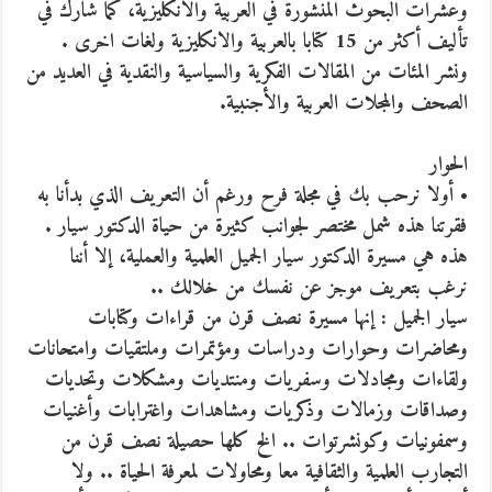
وعشرات البحوث المنشورة في العربية والانكليزية، كما شارك في
تأليف أكثر من 15 كتابا بالعربية والانكليزية ولغات اخرى .
ونشر المئات من المقالات الفكرية والسياسية والنقدية في العديد من
الصحف والمجلات العربية والأجنبية.
الحوار
• أولا نرحب بك في مجلة فرح ورغم أن التعريف الذي بدأنا به
فقرتنا هذه شمل مختصر لجوانب كثيرة من حياة الدكتور سيار .
هذه هي مسيرة الدكتور سيار الجميل العلمية والعملية، إلا أننا
نرغب بتعريف موجز عن نفسك من خلالك ..
سيار الجميل : إنها مسيرة نصف قرن من قراءات وكتابات
ومحاضرات وحوارات ودراسات ومؤتمرات وملتقيات وامتحانات
ولقاءات ومجادلات وسفريات ومنتديات ومشكلات وتحديات
وصداقات وزمالات وذكريات ومشاهدات واغترابات وأغنيات
وسمفونيات وكونشرتوات .. الخ كلها حصيلة نصف قرن من
التجارب العلمية والثقافية معا ومحاولات لمعرفة الحياة .. ولا