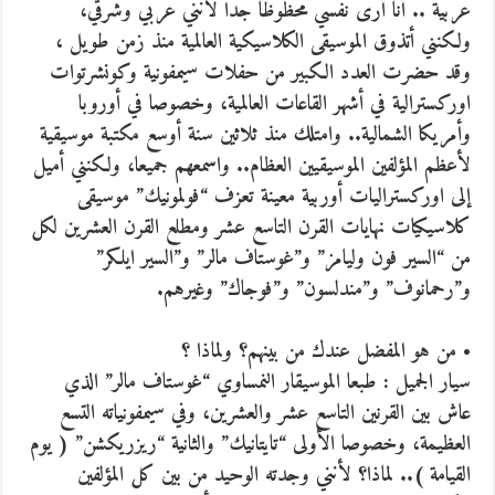
عربية .. أنا أرى نفسي محظوظا جدا لأنني عربي وشرقي،
ولكنني أتذوق الموسيقى الكلاسيكية العالمية منذ زمن طويل ،
وقد حضرت العدد الكبير من حفلات سيمفونية وكونشرتوات
اوركسترالية في أشهر القاعات العالمية، وخصوصا في أوروبا
وأمريكا الشمالية.. وامتلك منذ ثلاثين سنة أوسع مكتبة موسيقية
لأعظم المؤلفين الموسيقيين العظام.. واسمعهم جميعا، ولكنني أميل
إلى اوركستراليات أوربية معينة تعزف “فولمونيك” موسيقى
كلاسيكيات نهايات القرن التاسع عشر ومطلع القرن العشرين لكل
من “السير فون وليامز” و”غوستاف مالر” و”السير ايلكر”
و”رحمانوف” و”مندلسون” و”فوجاك” وغيرهم.
• من هو المفضل عندك من بينهم؟ ولماذا ؟
سيار الجميل : طبعا الموسيقار النمساوي “غوستاف مالر” الذي
عاش بين القرنين التاسع عشر والعشرين، وفي سيمفونياته التسع
العظيمة، وخصوصا الأولى “تايتانيك” والثانية “ريزريكشن” ( يوم
القيامة ).. لماذا؟ لأنني وجدته الوحيد من بين كل المؤلفين