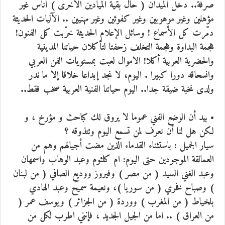
صرفة.. دخل الميدان ( حال بقية الميادين الأخرى ) أناس غير
مؤهلين وغير موهوبين وغير كفوئين وغير مهنيين .. الآليات الحديثة
دمّرت كل الأسماع ! وسائل الإعلام الحديثة خرّبت كل الفنون!
هجمة البداوة وهجمة التخلف زحفتا لتأكلان حياتنا المدينية
والحضرية العربية أكلا! الاموال لعبت بمستويات الفن العربي
وانسحاقه دورا كبيرا . اليوم، لا نجد إبداعا خلاقا إلا ما ندر
ولدى نخبة ضيقة جدا.. اليوم حياتنا الفنية العربية صخب فقط..
• بيد أن الوضع الفني عموما لا يروق لك كباحث و مؤرخ ، و
لكن هل لنا أن نعرف لمن تسمع اليوم وتتذوقه ؟
سيار الجميل : باستثناء القدماء الذين مضت أجيالهم وهم من
العمالقة الموجودين حتى اليوم: ام كلثوم وعبد الوهاب واسمهان
وعبد الغني السيد ( من مصر ) وفيروز ووديع الصافي ( من لبنان
) وصباح فخري ( من سوريا )، ونعيمة سميح وعبد الهادي
بلخياط ( من المغرب ) ووردة ( من الجزائر ) ويوسف عمر (
من العراق ) .. اما من الجيل الجديد ، فإنني اطرب لكل من