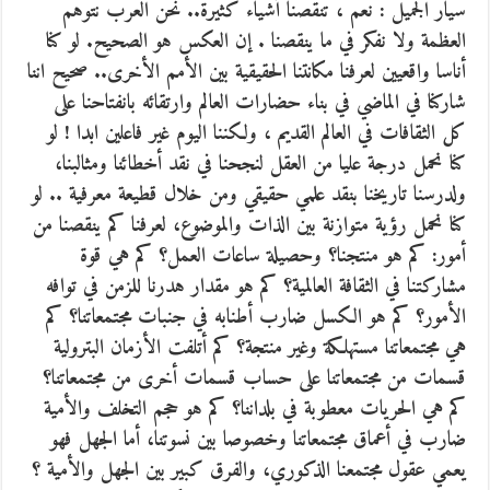
سيار الجميل : نعم ، تنقصنا أشياء كثيرة.. نحن العرب نتوهم
العظمة ولا نفكر في ما ينقصنا . إن العكس هو الصحيح. لو كنا
أناسا واقعيين لعرفنا مكانتنا الحقيقية بين الأمم الأخرى.. صحيح اننا
شاركنا في الماضي في بناء حضارات العالم وارتقائه بانفتاحنا على
كل الثقافات في العالم القديم ، ولكننا اليوم غير فاعلين ابدا ! لو
كنا نحمل درجة عليا من العقل لنجحنا في نقد أخطائنا ومثالبنا،
ولدرسنا تاريخنا بنقد علمي حقيقي ومن خلال قطيعة معرفية .. لو
كنا نحمل رؤية متوازنة بين الذات والموضوع، لعرفنا كم ينقصنا من
أمور: كم هو منتجنا؟ وحصيلة ساعات العمل؟ كم هي قوة
مشاركتنا في الثقافة العالمية؟ كم هو مقدار هدرنا للزمن في توافه
الأمور؟ كم هو الكسل ضارب أطنابه في جنبات مجتمعاتنا؟ كم
هي مجتمعاتنا مستهلكة وغير منتجة؟ كم أتلفت الأزمان البترولية
قسمات من مجتمعاتنا على حساب قسمات أخرى من مجتمعاتنا؟
كم هي الحريات معطوبة في بلداننا؟ كم هو حجم التخلف والأمية
ضارب في أعماق مجتمعاتنا وخصوصا بين نسوتنا، أما الجهل فهو
يعمي عقول مجتمعنا الذكوري، والفرق كبير بين الجهل والأمية ؟