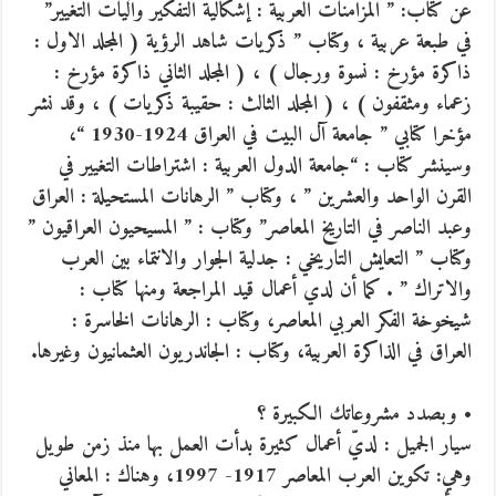
عن كتاب: ” المزامنات العربية : إشكالية التفكير وآليات التغيير”
في طبعة عربية ، وكتاب ” ذكريات شاهد الرؤية ( المجلد الاول :
ذاكرة مؤرخ : نسوة ورجال ) ، ( المجلد الثاني ذاكرة مؤرخ :
زعماء ومثقفون ) ، ( المجلد الثالث : حقيبة ذكريات ) ، وقد نشر
مؤخرا كتابي ” جامعة آل البيت في العراق 1924-1930 “،
وسينشر كتاب : “جامعة الدول العربية : اشتراطات التغيير في
القرن الواحد والعشرين ” ، وكتاب ” الرهانات المستحيلة : العراق
وعبد الناصر في التاريخ المعاصر” وكتاب : ” المسيحيون العراقيون ”
وكتاب ” التعايش التاريخي : جدلية الجوار والانتماء بين العرب
والاتراك ” . كما أن لدي أعمال قيد المراجعة ومنها كتاب :
شيخوخة الفكر العربي المعاصر، وكتاب : الرهانات الخاسرة :
العراق في الذاكرة العربية، وكتاب : الجاندريون العثمانيون وغيرها.
• وبصدد مشروعاتك الكبيرة ؟
سيار الجميل : لديّ أعمال كثيرة بدأت العمل بها منذ زمن طويل
وهي: تكوين العرب المعاصر 1917- 1997، وهناك : المعاني