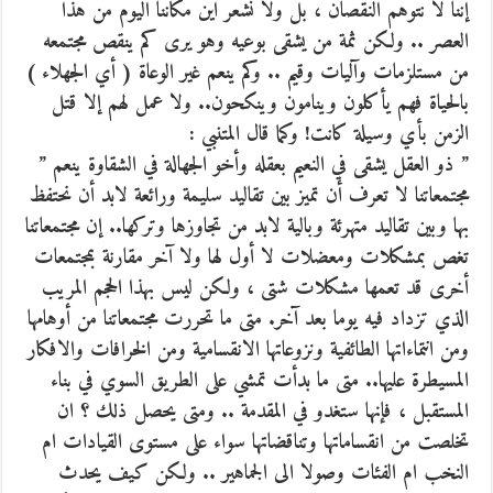
إننا لا نتوهم النقصان ، بل ولا نشعر اين مكاننا اليوم من هذا
العصر .. ولكن ثمة من يشقى بوعيه وهو يرى كم ينقص مجتمعه
من مستلزمات وآليات وقيم .. وكم ينعم غير الوعاة ( أي الجهلاء )
بالحياة فهم يأكلون وينامون وينكحون.. ولا عمل لهم إلا قتل
الزمن بأي وسيلة كانت! وكما قال المتنبي :
” ذو العقل يشقى في النعيم بعقله وأخو الجهالة في الشقاوة ينعم ”
مجتمعاتنا لا تعرف أن تميز بين تقاليد سليمة ورائعة لابد أن نحتفظ
بها وبين تقاليد متهرئة وبالية لابد من تجاوزها وتركها.. إن مجتمعاتنا
تغص بمشكلات ومعضلات لا أول لها ولا آخر مقارنة بمجتمعات
أخرى قد تعمها مشكلات شتى ، ولكن ليس بهذا الحجم المريب
الذي تزداد فيه يوما بعد آخر. متى ما تحررت مجتمعاتنا من أوهامها
ومن انتماءاتها الطائفية ونزوعاتها الانقسامية ومن الخرافات والافكار
المسيطرة عليها.. متى ما بدأت تمشي على الطريق السوي في بناء
المستقبل ، فإنها ستغدو في المقدمة .. ومتى يحصل ذلك ؟ ان
تخلصت من انقساماتها وتناقضاتها سواء على مستوى القيادات ام
النخب ام الفئات وصولا الى الجماهير .. ولكن كيف يحدث