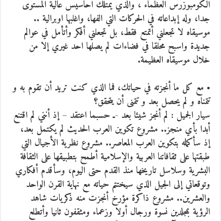
الكومبوزرس العظماء ، والذي يمتلك أحاسيس عالية المستوى
جدا، وله إبداعاته في الحركات التي الفها، واغلبها اوبرالية ..
موسيقاه لا تجعلني أتمتع فقط، بل تجعلني أفكر وأتأمل في عوالم
جديدة واسبح محلقا في فضاءات لم يصلها احد غيري إلا من
خلال موسيقاه العظيمة.
• مع كل ما أنجزته في حياتك، فما الذي كنت تريد أن تقوم به و
تتمناه و لم يحصل بعد و تتمنى أن يتحقق؟
سيار الجميل : لم أنجز شيئا بعد -ـ حسبما اعتقد – إذ أنني لم اقتنع
أبدا بأي منجز.. مشروع تكوين العرب الحديث لم يكتمل بعد،
إذ سأكمله بتكوين العرب المعاصر.. مشروع نظرية الأجيال التي
طبقتها على ثقافاتنا العربية والإسلامية أطمح بتطبيقها على الثقافة
البشرية وسلاسل تاريخها منذ القدم حتى اليوم، وسأقدم أفكاري
وتوقعاتي إلى الجيل الذي سيختتم حياته مع نهاية القرن الواحد
والعشرين.. مشروع ذاكرة مؤرخ أنجزت منه ذكريات شاهد
الرؤية بمجلدين نسوة ورجال أولا وزعماء ومثقفون ثانيا وأتطلع