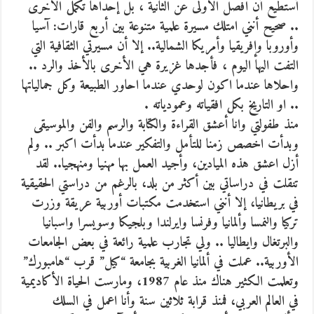
أستطيع أن افصل الأولى عن الثانية ، بل إحداها تكمل الأخرى
.. صحيح أنني امتلك مسيرة علمية متنوعة بين أربع قارات: آسيا
وأوروبا وإفريقيا وأمريكا الشمالية.. إلا أن مسيرتي الثقافية التي
التفت اليها اليوم ، فأجدها غزيرة هي الأخرى بالأخذ والرد ..
واحلاها عندما اكون لوحدي عندما احاور الطبيعة وكل جمالياتها
.. او التاريخ بكل افقياته وعمودياته .
منذ طفولتي وانا أعشق القراءة والكتابة والرسم والفن والموسيقى
وبدأت اخصص زمنا للتأمل والتفكير عندما بدأت اكبر .. ولم
أزل اعشق هذه الميادين، وأجيد العمل بها مهنيا ومنهجيا.. لقد
تنقلت في دراساتي بين أكثر من بلد، بالرغم من دراستي الحقيقية
في بريطانيا، إلا أنني استخدمت مكتبات أوربية عريقة وزرت
تركيا والنمسا وألمانيا وفرنسا وايرلندا وبلجيكا وسويسرا واسبانيا
والبرتغال وايطاليا .. ولي تجارب علمية رائعة في بعض الجامعات
الأوربية.. عملت في ألمانيا الغربية بجامعة “كيل” قرب “هامبورك”
وتعلمت الكثير هناك منذ عام 1987، ومارست الحياة الأكاديمية
في العالم العربي، فمنذ قرابة ثلاثين سنة وأنا اعمل في السلك