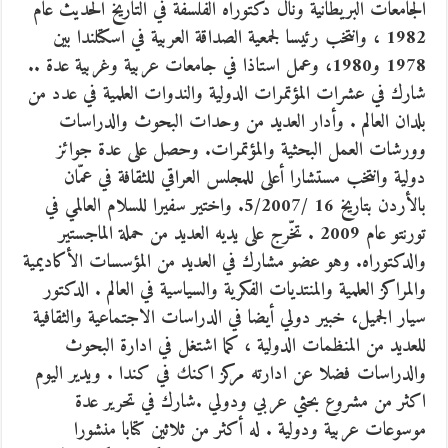
الجامعات البريطانية ونال دكتوراه الفلسفة في التاريخ الحديث عام
1982 ، وانتخب رئيسا لجمعية الصداقة العربية في اسكتلندا بين
1978 و1980، وعمل استاذا في جامعات عربية وغربية عدة .
.
شارك في عشرات المؤتمرات الدولية والندوات العلمية في عدد من
بلدان العالم . وأدار العديد من وحدات البحوث والدراسات
وورشات العمل البحثية والمؤتمرات. وحصل على عدة جوائز
دولية وانتخب مستشارا أعلى للمجلس العراقي للثقافة في عمّان
بالأردن بتاريخ 16 /5/2007. واختير سفيرا للسلام العالمي في
تورنتو عام 2009 . تخّرج على يديه العديد من حملة الماجستير
والدكتوراه. وهو عضو مشارك في العديد من المؤسسات الأكاديمية
والمراكز العلمية والمنتديات الفكرية والسياسية في العالم . الدكتور
سيار الجميل، خبير دولي أيضا في الدراسات الاجتماعية والثقافية
للعديد من المنظمات الدولية ، كما اشتغل في ادارة البحوث
والدراسات فضلا عن ادارته مركز اكنك في كندا . ويدير اليوم
اكثر من مشروع بحثي عربي ودولي .شارك في تحرير عدة
موسوعات عربية ودولية . له أكثر من ثلاثين كتابا منشورا