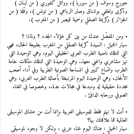
جورج وسوف ( من سوريا )، ووائل كفوري ( من لبنان )
وذكرى ولطفي بوشناق وصابر الرباعي ( من تونس )، وفّلة ( من
الجزائر ) وكريمة الصقلي وسمية قيصر ( من المغرب ).
• ومن المفضّل عندك من بين كل هؤلاء الجدد ؟ ولماذا ؟
سيار الجميل : السيدة كريمة الصقلي من المغرب بطبيعة الحال، فهي
التي تمتلك ناصية الطرب العربي الحقيقي اليوم، وهي الوحيدة التي
تهّز مشاعري واغني معها.. وهي الوحيدة التي تمتلك ملكات خامة
الطرب واتساع كبير في المساحة الصوتية الطربية وفي أداء أصعب
الألحان، وهي الوحيدة اليوم المرتبطة بأصالة الطرب العربي، وهي
مجددة حقيقية له ومبدعة في مجالات عدة.، وخصوصا في الغناء
الصوفي ورحابه الدافئ .
• أنت لا تهتم فقط للموسيقى العربية وإنما أنت من عشاق الموسيقى
العالمية فما علاقتك بها؟
سيار الجميل : هناك اليوم غناء عربي ، ولكن لا وجود لموسيقى