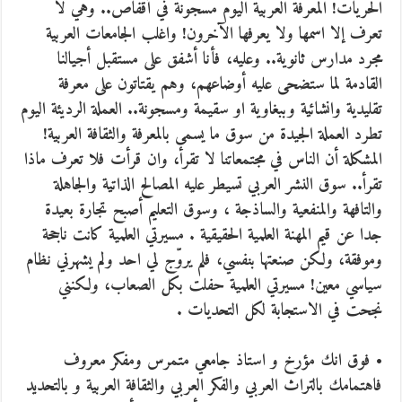
الحريات! المعرفة العربية اليوم مسجونة في أقفاص.. وهي لا
تعرف إلا اسمها ولا يعرفها الآخرون! واغلب الجامعات العربية
مجرد مدارس ثانوية.. وعليه، فأنا أشفق على مستقبل أجيالنا
القادمة لما ستضحى عليه أوضاعهم، وهم يقتاتون على معرفة
تقليدية وانشائية وببغاوية او سقيمة ومسجونة.. العملة الرديئة اليوم
تطرد العملة الجيدة من سوق ما يسمى بالمعرفة والثقافة العربية!
المشكلة أن الناس في مجتمعاتنا لا تقرأ، وان قرأت فلا تعرف ماذا
تقرأ.. سوق النشر العربي تسيطر عليه المصالح الذاتية والجاهلة
والتافهة والمنفعية والساذجة ، وسوق التعليم أصبح تجارة بعيدة
جدا عن قيم المهنة العلمية الحقيقية . مسيرتي العلمية كانت ناجحة
وموفقة، ولكن صنعتها بنفسي، فلم يروّج لي احد ولم يشهرني نظام
سياسي معين! مسيرتي العلمية حفلت بكل الصعاب، ولكنني
نجحت في الاستجابة لكل التحديات .
• فوق انك مؤرخ و استاذ جامعي متمرس ومفكر معروف
فاهتمامك بالتراث العربي والفكر العربي والثقافة العربية و بالتحديد