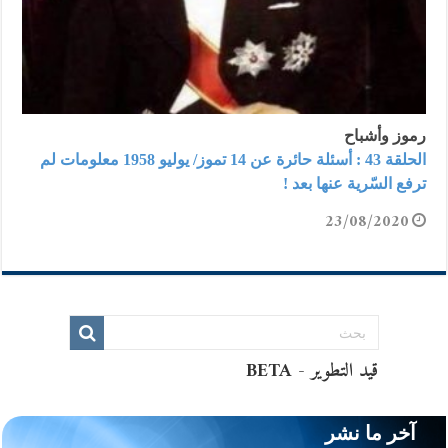
رموز وأشباح
الحلقة 43 : أسئلة حائرة عن 14 تموز/ يوليو 1958 معلومات لم
ترفع السّرية عنها بعد !
23/08/2020
آخر ما نشر