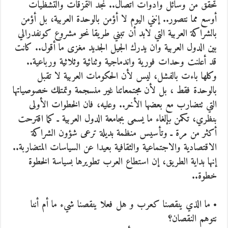
تحقق من وسائل وأدوات اتصال.. نجد التمزقات والتشظيات
أوسع مما نتصور.. إنني اليوم لا أؤمن بالوحدة العربية، بل أؤمن
بالشراكة العربية التي لابد أن تبني طريقا نحو مشروع كونفدرالي
بين الدول العربية وان يدرك الجيل الجديد مغزى ما أقول.. كانت
قد أعلنت وحدات فورية واندماجية وثنائية وثلاثية ورباعية..
وكلها باءت بالفشل، ليس لأن الحكومات العربية لا تقبل
بالوحدة فقط ، بل لأن مجتمعاتنا غير منسجمة وتمتلك خصوصياتها
التي تتضارب مع بعضها الأخر.. وعليه، فان الخطوات الأولى
بنظري، تكمن بإلغاء ما يسمى بجامعة الدول العربية ـ كما اقترحت
أكثر من مرة ـ وتأسيس منظمة بديلة ترعى شؤون الشراكة
الاقتصادية والاجتماعية والثقافية بعيدا عن السياسات المتضاربة..
إنها بداية الطريق، إن استطاع العرب تطويرها بسياسة الخطوة
خطوة..
• ما الذي ينقصنا كعرب و هل فعلا ينقصنا شيء ما أم أننا
نتوهم النقصان؟