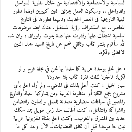
السياسية والاجتماعية والاقتصادية من خلال نظرية السواحل
والدواخل .. وسيكون العمل بجزئين اثنين كبيرين اولهما تطور
البنية التاريخية في العصر الحديث وثانيهما تطورها في التاريخ
المعاصر .. مع استشراف رؤية المستقبل. هناك ايضا موضوعات
اساسية اشتغلت عليها ونشرت عنها عدة بحوث واوراق ، وان شاء
الله سأقوم بنشر كتاب وثائقي ضخم عن تاريخ السيد جمال الدين
الافغاني وفكره.
• هل تحلم بوحدة عربية كما حلمنا بها نحن في مجلة فرح و لو
فكريا، فاخترنا لذلك فقرة كتاب بلا حدود؟
سيار الجميل : كنت أحلم بذلك في الماضي.. ولم أزل احلم بأي
مشروع يجمع الكتلة أو المنظومة العربية ومن يشاركها الحياة والتاريخ
والمصير في سياقات حضارية متمدنة للعمل والتعاون والتضامن
والشراكة والتفاعل.. كنت أطالب منذ زمن طويل بمد سكك
حديد بين المشرق والمغرب.. وكنت احلم بقناة تلفزيونية عربية
تبث بثا موحدا قبل أن تخلق الفضائيات.. الآن وبعد كل ما