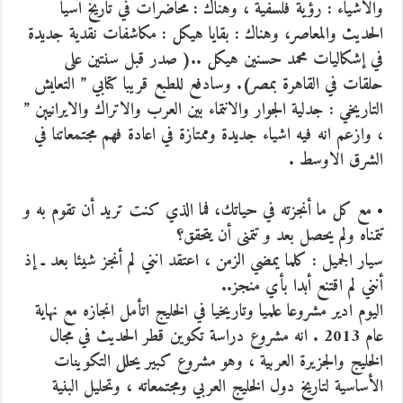
والأشياء : رؤية فلسفية ، وهناك : محاضرات في تاريخ آسيا
الحديث والمعاصر، وهناك : بقايا هيكل : مكاشفات نقدية جديدة
في إشكاليات محمد حسنين هيكل ..( صدر قبل سنتين على
حلقات في القاهرة بمصر). وسادفع للطبع قريبا كتابي ” التعايش
التاريخي : جدلية الجوار والانتماء بين العرب والاتراك والايرانيين ”
، وازعم انه فيه اشياء جديدة وممتازة في اعادة فهم مجتمعاتنا في
الشرق الاوسط .
• مع كل ما أنجزته في حياتك، فما الذي كنت تريد أن تقوم به و
تتمناه ولم يحصل بعد و تتمنى أن يتحقق؟
سيار الجميل : كلما يمضي الزمن ، اعتقد انني لم أنجز شيئا بعد ـ إذ
أنني لم اقتنع أبدا بأي منجز..
اليوم ادير مشروعا علميا وتاريخيا في الخليج اتأمل انجازه مع نهاية
عام 2013 . انه مشروع دراسة تكوين قطر الحديث في مجال
الخليج والجزيرة العربية ، وهو مشروع كبير يحلل التكوينات
الأساسية لتاريخ دول الخليج العربي ومجتمعاته ، وتحليل البنية