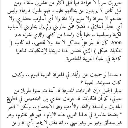
حوربت حربا لا هوادة فيها قبل اكثر من عشرين سنة ، ومن
قبل أناس لا يريدون من يخالفهم علميا ، فهم طبول فارغة، وليس
عندهم لا معرفة ولا منهج ولا لغة ولا أي أسلوب حضاري ولا
أي اعتبار أخلاقي ، فضلا عمّن حاربني ولم يزل يحاربني لأسباب
فكرية وسياسية .. علما بأن واحدا من كتبي والذي نشرته عام
2000 كان قد جّر عليّ مشاكل لا تعد ولا تحصى.. انه كتاب (
تفكيك هيكل ) الذي تضمن نقدا تاريخيا لإشكاليات ظاهرة
كاذبة في الحياة العربية المعاصرة!
• حدثنا لو سمحت عن رأيك في المعرفة العربية اليوم .. وكيف
كانت مسيرتك العلمية ؟
سيار الجميل : إن القراءات المتنوعة قد أخذت حيزا طويلا من
حياتي، كما أن الكتابات قد تنوعت عندي بين التخصص في التاريخ
الحديث والفلسفة والنقد والأدب وعلم الاجتماع .. ولكن ” العلم
” بضاعة خاسرة في عالمنا العربي هذه الايام ، فهو غير محترم، وهو
غير منطلق وغير حر وغير مهني .. انه مقنن لا يتمتع بأي قدر من