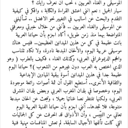
الموسيقى و الغناء العربيين ، نحب أن نعرف رأيك ؟
سيار الجميل : نعم انني اعشق القراءة والكتابة ، وافكر في كيفية
التقدم والبحث عن اساليب في التغيير نحو الافضل .. تسألينني
عن الموسيقى والغناء العربيين .. فأنني من خلال خبرتي ومعرفتي
المتواضعة بهما منذ زمن طويل، أكاد اجزم بأن حياتنا العربية
باتت عقيمة في كل من هذين الميدانين العظيمين.. فليس هناك
موسيقى عربية اليوم، والألحان المبدعة نادرة، ولا تكاد تتناسب
والحجم الديموغرافي العربي، وكذلك الغناء ، فكيف بالطرب ( وهو
الذي اختص به العرب دون غيرهم من الشعوب )؟ حياتنا اليوم
عقيمة جدا في هذين الميدانين أسوة ببقية الميادين الإبداعية
والثقافية الأخرى.. أستطيع القول أن ثمة أصوات رائعة موجودة
اليوم، وخصوصا في بلدان المغرب العربي وبعض بلدان المشرق
العربي، ولكنها تنتظر نصا غنائيا جميلا ، وتبحث عن الحان مبدعة
متنوعة، فلا تجدها.. أنني اجزم بأن حياتنا الفنية العربية اليوم
تعاني من التيّبس ، وأن الأذواق قد انحرفت عن كل الجماليات
التي كانت تألفها الأجيال السابقة. لم تعش المنافسات مهنية فنية