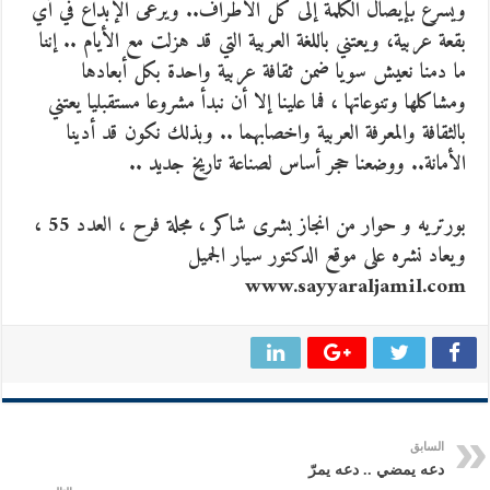
ويسرع بإيصال الكلمة إلى كل الأطراف.. ويرعى الإبداع في أي
بقعة عربية، ويعتني باللغة العربية التي قد هزلت مع الأيام .. إننا
ما دمنا نعيش سويا ضمن ثقافة عربية واحدة بكل أبعادها
ومشاكلها وتنوعاتها ، فما علينا إلا أن نبدأ مشروعا مستقبليا يعتني
بالثقافة والمعرفة العربية واخصابهما .. وبذلك نكون قد أدينا
الأمانة.. ووضعنا حجر أساس لصناعة تاريخ جديد ..
بورتريه و حوار من انجاز بشرى شاكر ، مجلة فرح ، العدد 55 ،
ويعاد نشره على موقع الدكتور سيار الجميل
www.sayyaraljamil.com
السابق
دعه يمضي .. دعه يمرّ