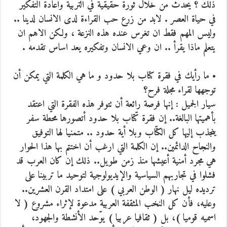
ذلك ؟ يحدث من خلال ثورة حقيقية في التربية واعادة التفكير
في حياة العصر . لابد من زرع حب القراءة لدى الانسان لدينا ..
وليس المهم فقط ان تغرس عنده هذه النزعة ، ولكن الاهم ان
يتعلم ماذا يقرأ .. ان وعي الانسان وتفكيره يعد اساس تقدمه .
• ما رأيك في فقرة كتاب بلا حدود و ما هي الكلمة التي يمكن أن
توجهها لقراء مجلة فرح؟
سيار الجميل : إنها فرصة رائعة أن تتوفر هذه الفقرة التي اعتقد
بأهميتها البالغة.. إن فقرة كّتاب بلا حدود أتصورها محطة سفر
ينجذب إليها كل الكتّاب وبلا أية حدود .. متمنيا لها التوفيق
والنجاح الدائمين.. إن الكلمة التي ارغب أن اختتم بها هذا الحوار
هي مجرد أمنية أعيشها منذ زمن طويل.. ذلك إن كان العرب قد
فشلوا في تجاربهم السياسية والإيديولوجية لتوحيد ما تربينا على
ترديده ليل نهار ( الوطن العربي ) على امتداد القرن العشرين..
وعليه، فأن كل النخب المثقفة العربية مدعوة لإثراء مشروع ( لا
اسميه قوميا )، بل ( ثقافيا عربيا ) يوّحد الأنشطة والجهود،