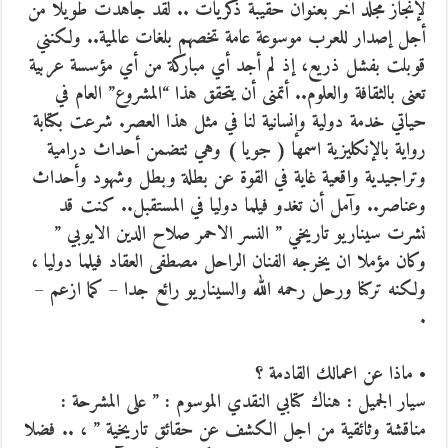
لإنجاز مجلد آخر بعنوان حقيبة ذكريات .. لقد جاهدت طويلا من
أجل إصدار للعرب موسوعة عامة تخصهم بلغات عالمية.. ولكنني
قوبلت بفشل ذريع، إذ لم أجد أي مباركة من أي مؤسسة عربية
تعنى بالثقافة والعلوم.. أتمنى أن يتحقق هذا “المشروع” العام في
حياتي خدمة دولية وإنسانية لنا في مثل هذا العصر. شرعت بكتابة
رواية بالإنكليزية اسمها ( جويا ) وهي تتضمن أحداث درامية
وتراجيدية واقعية غاية في القوة عن بطلة وبطل وشهود وأحداث
وعناصر.. وآمل أن تغدو فيلما دوليا في المستقبل.. كنت قد
نشرت سيناريو تاريخي ” النسر الاحمر صلاح الدين الايوبي ”
وكان مؤملا ان يخرجه الفنان الراحل مصطفى العقاد فيلما دوليا ،
ولكنه تركنا ورحل رحمه الله والسيناريو رائع جدا – كما ازعم –
.
• ماذا عن اعمالك القادمة ؟
سيار الجميل : هناك كتابي النقدي الموسوم : ” على المشرحة :
مناقشة وثائقية من اجل الكشف عن حقائق تاريخية ” ، .. فضلا