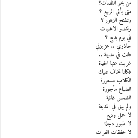
من بحر الظلمات؟
متى يأتي الربيع ؟
وتتفتح الزهور ؟
ونشدو الاغنيات
في يوم بديع ؟
حاذري .. عزيزتي
فانت في مدينة ..
غربت عنها الحياة
فكلنا نخاف عليك
الكلاب مسعورة
الضباع مأجورة
الشمس غائبة
ولم يبق في المدينة
لا حمل وديع
لا طيور دجلة
لا خفقات الفرات