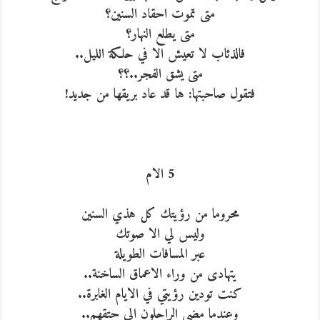
متى تموت احقاد السنين؟
متى يطلع النهار؟
فالذئاب لا تعيش الا في حلكة الليل..
متى يشق الفجر..؟؟
فتقول صاحبتها: ها قد عاد بريقها من جديد!
5 الام
محروما من رؤيتك كل هذي السنين
وليس لي الا صوتك
عبر المسافات الطويلة
يتهادى من وراء الاعماق الساخنة..
كنت تودين رؤيتي في الايام الغابرة..
وعندما مضى الراحلون الى حتقهم..