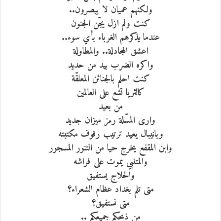
ولكنهم عميان لا يبصرون..
كنت ولم ازل يجّن الجنون
عندما يذكرهم الغرباء بأي سوء..
اعشق المجادلة.. والمطاولة
واكره الضرب بيد من حديد
كنت احلم بالجنائن المعلقّة
كالثريا تشع على العالمين
من بعيد
وارى المسّلة رمز ميزان جديد
وبانيبال يعيد ترتيب رفوف مكتبته
وابن المقفع يخرج حيا من التنور المسجور
والمتنبي يموت على فراشه
والحلاج يستفيق
متى تلم بغداد عظام الشعراء؟
متى نستفيق؟
من ذبحكم جميعكم ..