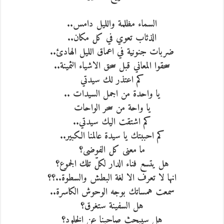
السماء مظلمة والليل دامس..
الذئاب تعوي في كل مكان..
ضربات جنونية في اعماق الليل الهادئ..
سحقوا المعاني قبل سحق الاشياء الثمينة..
كم اعتذر لك سيدتي
يا واحدة من اجمل السيدات ..
يا واحة من سحر الواحات
كم اشتقت اليك سيدتي..
كم احببتك يا سيدة عالمنا الكبير..
ما معنى كل الفوضى؟
هل يتسع فناء الدار لكلّ تلك الجموع؟
انها لا تعرف الا لغة البطش والسطوة..؟؟
سمعت همساتك بوجه الوحوش الكاسرة..
هل السفينة ستغرق؟
هل سيبحث صاحبنا عن الخلود؟