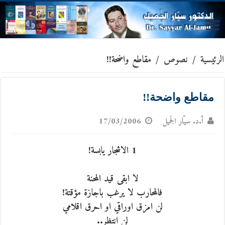
الرئيسية
/
نصوص
/
مقاطع واضحة!!
مقاطع واضحة!!
أ.د. سيّار الجَميل
17/03/2006
1 الاشجار يابسة!
لا ابقى قيد المحنة
فالمحارب لا يرغب باجازة مؤقتة!
لن امزق اوراقي او احرق اقلامي
لن انتظر..