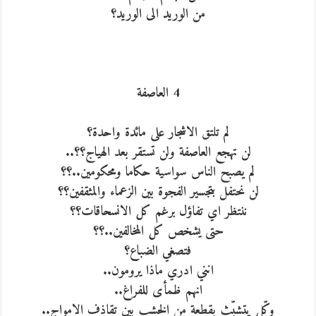
من الوريد الى الوريد؟
4 العاصفة
لم تلتق الاشجار على مائدة واحدة؟
لن تهجع العاصفة ولن تستقر بعد الهياج؟؟..
لم يصبح الناس سواسية حكاما ومحكومين..؟؟
لن نحتفل بتجسير الفجوة بين الزعماء والمثقفين؟؟
ننتظر اي تفاؤل برغم كل الانسحاقات؟؟
حتى يشخص كل المخالفين..؟؟
فتصغي الضباع؟
انني ادري ماذا يرومون..
انهم ظمأى للفراغ..
وكّل يتشبّث بقطعة من الخشب بين تقاذف الامواج..