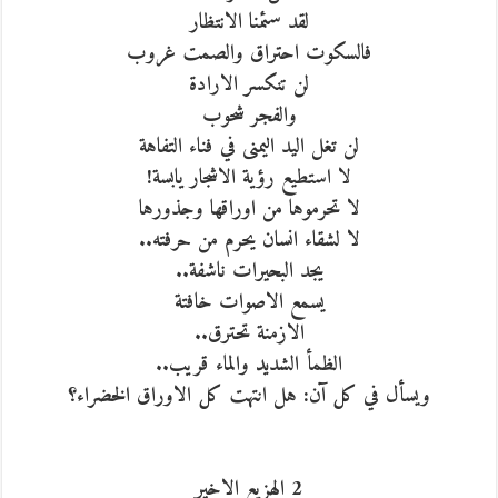
لقد سئمنا الانتظار
فالسكوت احتراق والصمت غروب
لن تنكسر الارادة
والفجر شحوب
لن تغل اليد اليمنى في فناء التفاهة
لا استطيع رؤية الاشجار يابسة!
لا تحرموها من اوراقها وجذورها
لا لشقاء انسان يحرم من حرفته..
يجد البحيرات ناشفة..
يسمع الاصوات خافتة
الازمنة تحترق..
الظمأ الشديد والماء قريب..
ويسأل في كل آن: هل انتهت كل الاوراق الخضراء؟
2 الهزيع الاخير