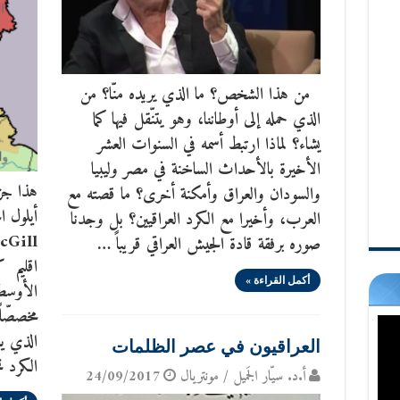
من هذا الشخص؟ ما الذي يريده منّا؟ من
الذي حمله إلى أوطاننا، وهو يتنّقل فيها كما
يشاء؟ لماذا ارتبط أسمه في السنوات العشر
الأخيرة بالأحداث الساخنة في مصر وليبيا
والسودان والعراق وأمكنة أخرى؟ ما قصته مع
العرب، وأخيرا مع الكرد العراقيين؟ بل وجدنا
صوره برفقة قادة الجيش العراقي قريباً …
اقليم 
أكمل القراءة »
الأوسط
مخصصّاً
الذي يع
العراقيون في عصر الظلمات
الكرد ت
أ.د. سيّار الجَميل / مونتريال
24/09/2017