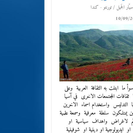
يّار الجَميل / تورنتو - كندا
10/09/2
 ما ابتلت به الثقافة العربية وعلى
 ثقافات المجتمعات الاخرى في آسيا
يا التدليس واستخدام اسماء الاخرين
ين يمتلكون سلطة معرفية وسمعة علمية
الم لاغراض واهداف سياسية او
او ايديولوجية او دينية او شوفينية