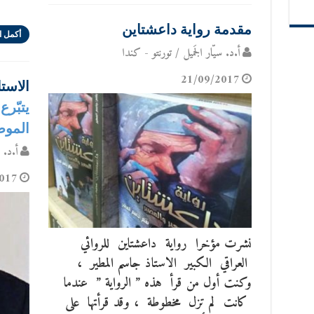
رسّا
مقدمة رواية داعشتاين
أكمل ا
أ.د. سيّار الجَميل / تورنتو - كندا
21/09/2017
الاستا
يتبّر
المو
أ.د. س
017
نشرت مؤخرا رواية داعشتاين للروائي
العراقي الكبير الاستاذ جاسم المطير ،
وكنت أول من قرأ هذه ” الرواية ” عندما
كانت لم تزل مخطوطة ، وقد قرأتها على