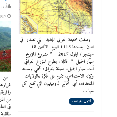
أ.د. س
017
وصفت صحيفة العربي الجديد التي تصدر في
لندن بعددها 1113 اليوم الاثنين 18
سبتمبر / ايلول 2017 ” مشروع المؤرخ
سيّار الجميل ” قائلة : يطرح المؤرخ العراقي
أ.د. سيار الجميل، صيغة للعراق، تحمي وحدته
وكيانه الاجتماعي، تقوم على فكرة »الولايات
من اسوأ
المتحدة«، أي أقاليم الدومينيون التي تتمتع كل
غرارها
منها …
وافريق
من الذ
أكمل القراءة »
في الع
طائفية 