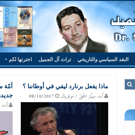
النقد السياسي والتاريخي
تراث آل الجميل
اخترتها لكم
ماذا يفعل برنارد ليفي في أوطاننا ؟
أمّة 
جديدة
أ.د. سيّار الجَميل / مونتريال
08/10/2017
أ.د. س