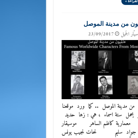
لقراءة »
ون من مدينة الموصل
يّار الجَميل
23/09/2017
ن من مدينة الموصل .. كما ورد موقعنا
يحمل ستة اسماء ، هي : زها حديد
رية كاظم الساهر موسيقار
ي جواد سليم نحات نجيب يونس