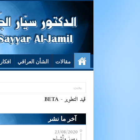
مقالات
الشأن العراقي
افكار
آخر ما نشر
23/08/2020
رموز وأشباح