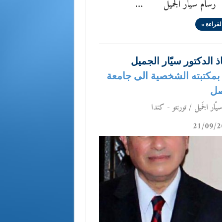
م سيار الجميل …
لقراءة »
ذ الدكتور سيّار الجميل
ع بمكتبته الشخصية الى جامعة
صل
يّار الجَميل / تورنتو - كندا
21/09/2