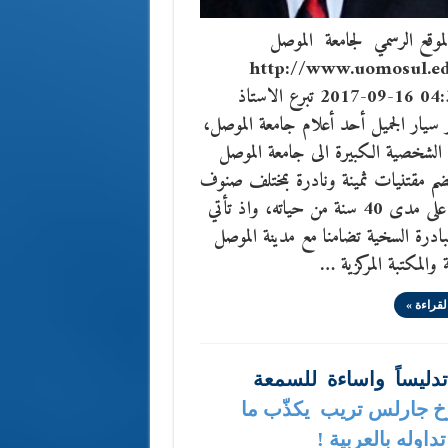
وقع الرسمي لجامعة الموصل
http://www.uomosul.ed
2017-09-16 04:31:43 تبرع الاستاذ
 سيار الجميل أحد أعلام جامعة الموصل،
 الشخصية الكبيرة الى جامعة الموصل
ضم مقتنيات ثمينة ونادرة بمختلف صنوف
المعرفة على مدى 40 سنة من حياته، واذ تأتي
بادرة السخية تضامنا مع مدينة الموصل
ة والمكتبة المركزية …
لقراءة »
دليساً واساءة للسمعة
خ جارلس تريب يكذّب ما
اوله بالعربية !