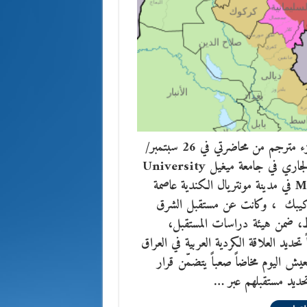
هذا جزء مترجم من محاضرتي في 26 سبتمبر/
أيلول الجاري في جامعة ميغيل University
McGill في مدينة مونتريال الكندية عاصمة
كيبك ، وكانت عن مستقبل الشرق
، ضمن هيئة دراسات المستقبل،
 تحديد العلاقة الكردية العربية في العراق
يش اليوم مخاضاً صعباً يتضمّن قرار
حديد مستقبلهم عبر …