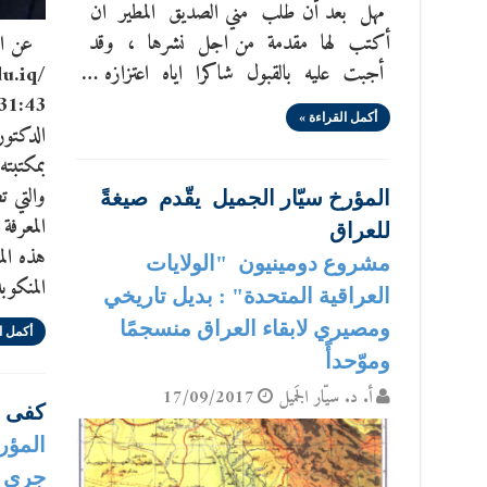
مهل بعد أن طلب مني الصديق المطير ان
أكتب لها مقدمة من اجل نشرها ، وقد
عن الم
أجبت عليه بالقبول شاكرا اياه اعتزازه …
u.iq/
أكمل القراءة »
الدكتور
بمكتبته
والتي ت
المؤرخ سيّار الجميل يقّدم صيغةً
للعراق
هذه الم
مشروع دومينيون "الولايات
المنكوب
العراقية المتحدة" : بديل تاريخي
ومصيري لابقاء العراق منسجمًا
أكمل ا
وموّحدأً
أ. د. سيّار الجَميل
17/09/2017
كفى ت
المؤر
جرى تد