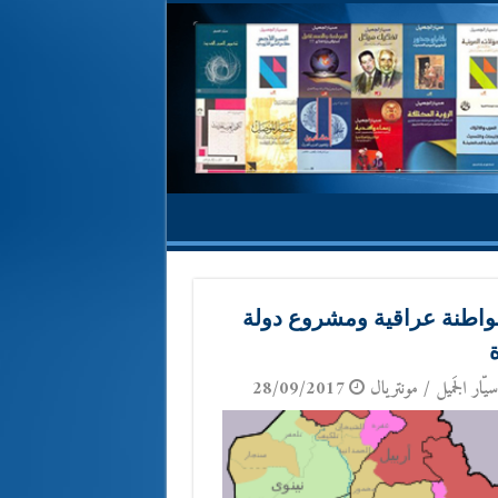
مواطنة عراقية ومشروع دولة
يّار الجَميل / مونتريال
28/09/2017