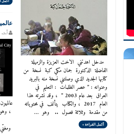
أكمل ا
عالمي
أ.د. س
مدخل اهدتني الاخت العزيزة والزميلة
الفاضلة الدكتورة جمان مكي كبة نسخة من
كتابها الجديد الذي وصلتني نسخة منه بالبريد
وعنوانه : ” عصر الظلمات : التعليم في
العراق بعد عام 2003 ” ، وقد نشرته هذا
عالميو
العام 2017 ، والكتاب يتألف في محتوياته
، وهو 
من مقدمة وثلاثة فصول .. وهو …
معما
أكمل القراءة »
ومغنّ