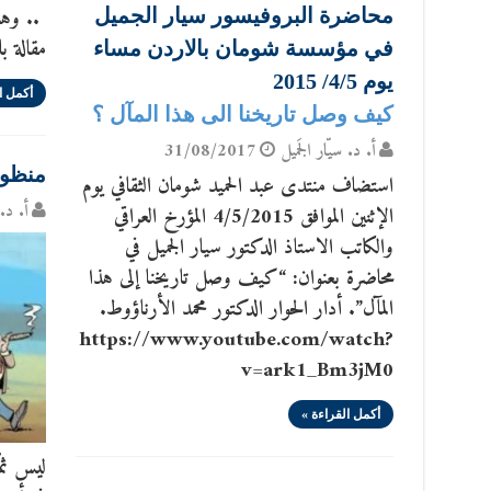
.. وهذ
محاضرة البروفيسور سيار الجميل
مقالة ب
في مؤسسة شومان بالاردن مساء
يوم 4/5/ 2015
أكمل ا
كيف وصل تاريخنا الى هذا المآل ؟
أ. د. سيّار الجَميل
31/08/2017
منظوم
استضاف منتدى عبد الحميد شومان الثقافي يوم
أ. د. 
الإثنين الموافق 4/5/2015 المؤرخ العراقي
والكاتب الاستاذ الدكتور سيار الجميل في
محاضرة بعنوان: “كيف وصل تاريخنا إلى هذا
المآل”. أدار الحوار الدكتور محمد الأرناؤوط.
https://www.youtube.com/watch?
v=ark1_Bm3jM0
أكمل القراءة »
ليس ثمّة