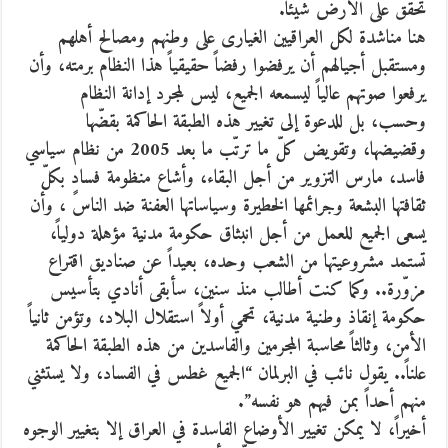
تحقق على الأرض شيئاً.
هنا مناشدة لكل العراقيين الغيارى على وطنهم ومصالح أهلهم
ومستقبل أجيالهم أن يرفضوا رفضاً حقيقياً هذا النظام برمته، وأن
يرفعوا صوتهم عالياً ليسمعه الجميع، ليس لمجرد إدانة النظام
وحسب، بل للدعوة إلى تغيير هذه الطبقة الحاكمة بقضّها
وقضيضها، وتقويض كلّ ما ترتّب ما بعد 2005 من نظام سياسي
فاسد، مارس التزوير من أجل البقاء، وأشاع منظومة فسادٍ بكلّ
ثقافتها البشعة وجرائمها الخطيرة وسياساتها العفنة ضد الناس ، وأن
يسعى الجميع للعمل من أجل انبثاق حكومة مدنية مؤهلة دولياً،
تستمد مشروعيتها من الشعب وحده، بعيداً عن صناديق اقتراع
مزوّرة.. وكما كنت أطالب منذ سنين، سأبقى أنادي بتأسيس
حكومة إنقاذ وطنية مدنية، تحمي أولاً استقلال البلاد، وتؤمن ثانياً
الأمن، وثالثاً محاسبة المجرمين والفاسدين من هذه الطبقة الحاكمة
علناً.. يقول نائب في البرلمان “الجميع غطس في الفساد، ولا يستثني
منهم أحداً بمن فيهم هو نفسه”.
أخيراً، لا يمكن تغيير الأوضاع الفاسدة في العراق إلا بتغيير الوجوه