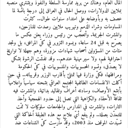
المال العام، وهناك من يريد ممارسة السلطة والنفوذ ويشتري منصبه
بملايين الدولارات، ووصل الحال في العراق إلى درجةٍ بائسة لما
عصف به وبأوضاعهِ على امتداد سنوات طوال.. كثرت
المساومات وشراء الذمم وتهريب ملايين رصدت للنازحين،
وانتشرت الجريمة. وأتعجّب من رئيس وزراء يعلن عكس ما
يصرّح به قبل 24 ساعة، ويسود التزوير في كلّ المرافق، بل وتجد
مئات من المسؤولين أصحاب شهادات مزوّرة، وهم جهلة لا تواريخ
احترافية لهم، ولا سير مهنية عندهم.. وقد تفشّت الرشوة بشكل
لا يصدّق، وتسود المحسوبيات والمنسوبيات في كلّ الحكومة
ومرافقها، فكلّ وزارة فيها تمتلئ بأقارب الوزير وقريباته.. في حين
أكلت الانقسامات الطائفية المجتمع العراقي بشحنه سياسياً وإعلامياً
بأبشع الأوصاف، وسادته أعرافٌ وتقاليد بدائية، وانتشرت فيه
ثقافة الأحقاد والكراهية التي تصل إلى حدود الهمجيّة وأخذ
الثارات، وانتشرت في المدارس والجامعات سلوكياتٍ لا تمّت
للتمدّن بصلة.. ولم ينفع أيّ علاجٍ مع هذه الطبقة الحاكمة التي
تسيّدت الموقف منذ 2003، وقد مارست كلّ الشناعات ضدّ