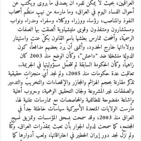
العراقيين، بحيث لا يمكن للمرء أن يصدّق ما يروى ويكتب عن
أحوال الفساد اليوم في العراق، وما مارسه من نهبٍ منظّم أصحاب
النفوذ والمناصب، رؤساء ووزراء ووكلاء وسفراء ومدراء ونواب
ومستشارون ومتنفذون وقوى مليشياوية ألصقت بها الصفات
الرسميّة، وأضحت تمارس بطشها باسم القانون بكلّ عنت واستهتار
وولاءاتها خارج الحدود. وأتمنى أن يردّ بعضهم مدافعاً، كون
الدولة منشغلة ضد “داعش”، وكأن الوضع منذ 2003 كان
زاهياً، وكأن الحكومة السابقة لم تتحمّل مسؤوليتها في الجريمة..
تعاقبت عدة حكومات منذ 2005، ولم نجد أيّ منجزاتٍ حقيقية
تذكر مقارنة بحجم الهزائم والمجازر والإقصاءات والتخريب والتدمير
والصفقات غير المشروعة ولجان التحقيق الوهمية، وحروب أهلية
وإشاعة مفضوحة للطائفية والمحاصصات مع ممارسات علنية لها.
مارست الولايات المتحدة الأميركية سياسات خاطئة جداً في
العراق منذ 2003، وقد سمحت بسحق المؤسسات وتمزيق نسيج
المجتمع، كما سمحت لدول الجوار بأن تعبث بمقدّرات العراق. وكنّا
ولم نزل نجد دور إيران الخطير في اختراقاتها، ولعب أدوارها كما