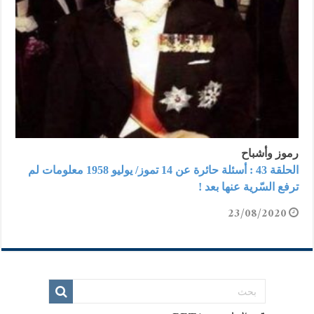
رموز وأشباح
الحلقة 43 : أسئلة حائرة عن 14 تموز/ يوليو 1958 معلومات لم
ترفع السّرية عنها بعد !
23/08/2020