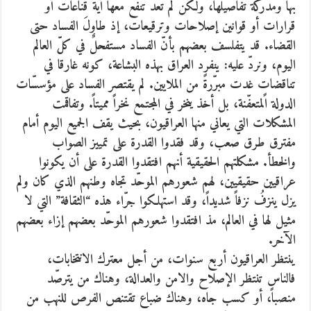
بها ومدركة تفاصيلها، ولكن لم تعد تنفع معها أيّة قناعات أو
قرارات أو قوانين إصلاحات وترقيعات، إذ طاولَ الفساد حتى
القضاء. قد يتفلسف بعضهم بأنّ الفساد مستفحلٌ في كلّ العالم
اليوم، ونردّ عليه: ينفرد العراق بهذه البشاعة، كونه غارقا في
تناقضاتٍ غدت مبرّرةً من الملايين. لم يقتصر الفساد على مؤسسّات
الدولة المتعفّنة، بل أخذ ينخر في المجتمع نخراً مميتاً. وتفاقمت
المشكلات التي يعاني منها العراقيون، بحيث يقف الجميع اليوم أمام
مفترق طرق صعب، وقد فقدوا القدرة على تمييز الصواب
والخطأ. مشكلتهم الحقيقية أنهم افتقدوا القدرة على أن يكونوا
عراقيين حقيقيين، لهم شعورهم الموحّد تجاه وطنهم الذي كان ولم
يزل ينزفُ نزفاً شديداً، وقد استهلكوا جرّاء هذه “الثقافة” التي لا
مثيل لها في العالم، مذ افتقدوا شعورهم الموحّد بعضهم إزاء بعضهم
الآخر.
ينتظر العراقيون أربع سنوات، من أجل معترك الانتخابات،
فالناس تنتظر الإصلاح والامن والعدالة، وهناك من يترصّد
منصباً، أو كسب جاه، وهناك ضباع تقتنص الفرص للنهب من