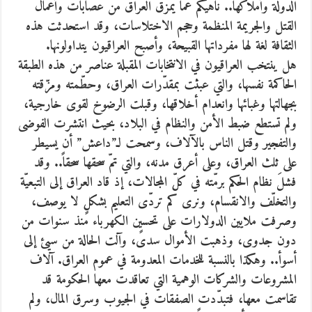
الدولة وأملاكها.. ناهيكم عمّا يمزّق العراق من عصابات وأعمال
القتل والجريمة المنظمة وحجم الاختلاسات، وقد استحدثت هذه
الثقافة لغة لها مفرداتها القبيحة، وأصبح العراقيون يتداولونها.
هل ينتخب العراقيون في الانتخابات المقبلة عناصر من هذه الطبقة
الحاكمة نفسها، والتي عبثت بمقدّرات العراق، وحطّمته ومزّقته
بجهالتها وغبائها وانعدام أخلاقها، وقبلت الرضوخ لقوى خارجية،
ولم تستطع ضبط الأمن والنظام في البلاد، بحيث انتشرت الفوضى
والتفجير وقتل الناس بالآلاف، وسمحت لـ”داعش” أن يسيطر
على ثلث العراق، وعلى أعرق مدنه، والتي تمّ سحقها سحقاً.. وقد
فشلَ نظام الحكم برمّته في كلّ المجالات، إذ قاد العراق إلى التبعيّة
والتخلّف والانقسام، ونرى كم تردّى التعليم بشكلٍ لا يوصف،
وصرفت ملايين الدولارات على تحسين الكهرباء منذ سنوات من
دون جدوى، وذهبت الأموال سدىً، وآلت الحالة من سيئ إلى
أسوأ.. وهكذا بالنسبة للخدمات المعدومة في عموم العراق. آلاف
المشروعات والشركات الوهمية التي تعاقدت معها الحكومة قد
تقاسمت معها، فتبدّدت الصفقات في الجيوب وسرق المال، ولم