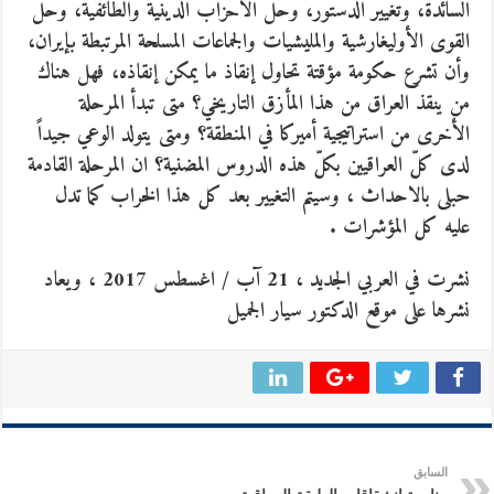
السائدة، وتغيير الدستور، وحلّ الأحزاب الدينية والطائفية، وحل
القوى الأوليغارشية والمليشيات والجماعات المسلحة المرتبطة بإيران،
وأن تشرع حكومة مؤقتة تحاول إنقاذ ما يمكن إنقاذه، فهل هناك
من ينقذ العراق من هذا المأزق التاريخي؟ متى تبدأ المرحلة
الأخرى من استراتيجية أميركا في المنطقة؟ ومتى يتولد الوعي جيداً
لدى كلّ العراقيين بكلّ هذه الدروس المضنية؟ ان المرحلة القادمة
حبلى بالاحداث ، وسيتم التغيير بعد كل هذا الخراب كما تدل
عليه كل المؤشرات .
نشرت في العربي الجديد ، 21 آب / اغسطس 2017 ، ويعاد
نشرها على موقع الدكتور سيار الجميل
السابق