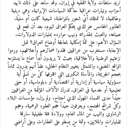
تريد سلطات ولاية الفقيه في إيران. وقد ساعد على ذلك تأييد
أحزاب وتيارات عراقية حاكمة السياسات الإيرانية، وهي دينية
وطائفية، لا تمتلك أيّ شعور بالمواطنة، شيعية كانت أم سنيّة.
الطابور الخامس هو الذي يحكم العراق اليوم، بعد أن نجح في
ضياعه، والعبث بمقدّراته ونهب موارده بمليارات الدولارات.
السؤال الأهم: هل ثمّة إمكانية لمعالجة أوضاع العراق؟ قبل
الإجابة، مستغربٌ من عراقيين فقدوا ضمائرهم وأخلاقهم، ورموا
نزعتهم الوطنية والأخلاقية، بحيث لا يريدون أبداً سماع ما يستلزمه
الواقع المضني، والمتمثّل بتغيير النظام الحالي، علماً أنهم يدرون تماماً
بحجم الجريمة، والمأساة الكبرى التي اقترفها كلّ من تسلّم أية
مسؤولية سياسية أو إدارية أو اقتصادية أو دبلوماسية، أو حتى
تعليمية أو خدمية في العراق. تدرك الآلاف المؤلّفة من العراقيين
جيّداً مدى الفساد المهول الذي اجتاح، ولم يزل، مؤسّسات البلاد
وكلّ شرائح المجتمع، ويعرفون جيّداً حجم العقود الوهمية، وحجم
الرشاوى والنهب من المال العام، وولادة فئة طفيلية سارقة
للمليارات والملايين، وثمة من يسطو على العقارات وعلى أراضي