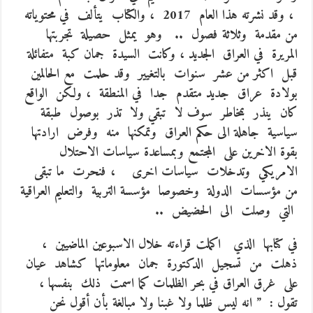
، وقد نشرته هذا العام 2017 ، والكتاب يتألف في محتوياته
من مقدمة وثلاثة فصول .. وهو يمثل حصيلة تجربتها
المريرة في العراق الجديد ، وكانت السيدة جمان كبة متفائلة
قبل اكثر من عشر سنوات بالتغيير وقد حلمت مع الحالمين
بولادة عراق جديد متقدم جدا في المنطقة ، ولكن الواقع
كان ينذر بمخاطر سوف لا تبقي ولا تذر بوصول طبقة
سياسية جاهلة الى حكم العراق وتمكنها منه وفرض ارادتها
بقوة الاخرين على المجتمع وبمساعدة سياسات الاحتلال
الامريكي وتدخلات سياسات اخرى ، فنحرت ما تبقى
من مؤسسات الدولة وخصوصا مؤسسة التربية والتعليم العراقية
التي وصلت الى الحضيض ..
في كتابها الذي اكملت قراءته خلال الاسبوعين الماضيين ،
ذهلت من تسجيل الدكتورة جمان معلوماتها كشاهد عيان
على غرق العراق في بحر الظلمات كما اسمت ذلك بنفسها ،
تقول : ” انه ليس ظلما ولا غبنا ولا مبالغة بأن أقول نحن