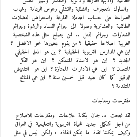
الطاغية والابهة الفارغة والانوية والتفاخر وتمييز النفس
والسلوك المتعجرف والشللية والتشفّي وهوس الزعامة وغياب
الصراحة على حساب المجاملة الفارغة واستعراض العضلات
الطائفية والعشائرية وصولا الى جرائم الفساد والرشوة وجرائم
الشعارات وجرائم القتل .. فمن يصلح مثل هذه الشخصية
الغريبة اصلاحا حقيقيا ؟ من يقوم بتغييرها نحو الافضل ؟
اين هي المدارس التربوية الحقيقية ؟ اين هو المعلم الحقيقي
الجديد ؟ اين هو الاستاذ المتمكن ؟ اين هو الفكر
المتمدن ؟ اين هي الادارات الممتازة ؟ اين هو التفتيش
الدقيق كما كان عليه قبل خمسين سنة ؟ اين هي المناهج
المتقدمة ؟
مقترحات ومعالجات
لقد نجحت د. جمان بكتابة علاجات ومقترحات للاصلاح
من اجل تشكيل جديد للحياة الترببوية والتعليمية في العراق
وكيف يمكننا انقاذ ما يمكن انقاذه ، ولكن ليس في مثل