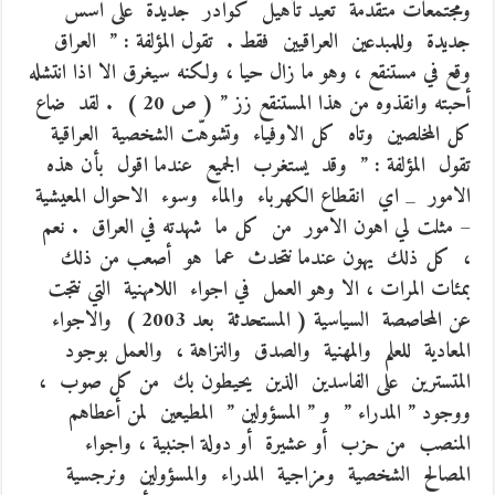
ومجتمعات متقدمة تعيد تأهيل كوادر جديدة على اسس
جديدة وللمبدعين العراقيين فقط . تقول المؤلفة : ” العراق
وقع في مستنقع ، وهو ما زال حيا ، ولكنه سيغرق الا اذا انتشله
أحبته وانقذوه من هذا المستنقع زز ” ( ص 20 ) . لقد ضاع
كل المخلصين وتاه كل الاوفياء وتشوهّت الشخصية العراقية
تقول المؤلفة : ” وقد يستغرب الجميع عندما اقول بأن هذه
الامور _ اي انقطاع الكهرباء والماء وسوء الاحوال المعيشية
– مثلت لي اهون الامور من كل ما شهدته في العراق . نعم
، كل ذلك يهون عندما نتحدث عما هو أصعب من ذلك
بمئات المرات ، الا وهو العمل في اجواء اللامهنية التي نتجت
عن المحاصصة السياسية ( المستحدثة بعد 2003 ) والاجواء
المعادية للعلم والمهنية والصدق والنزاهة ، والعمل بوجود
المتسترين على الفاسدين الذين يحيطون بك من كل صوب ،
ووجود ” المدراء ” و ” المسؤولين ” المطيعين لمن أعطاهم
المنصب من حزب أو عشيرة أو دولة اجنبية ، واجواء
المصالح الشخصية ومزاجية المدراء والمسؤولين ونرجسية