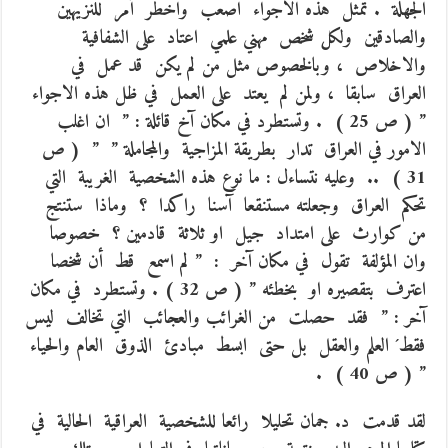
الجهلة . تمثل هذه الاجواء اصعب واخطر أمر للنزيهين
والصادقين ولكل شخص مهني علمي اعتاد على الشفافية
والاخلاص ، وبالخصوص مثل من لم يكن قد عمل في
العراق سابقا ، ولمن لم يعتد على العمل في ظل هذه الاجواء
” ( ص 25 ) . وتستطرد في مكان آخ قائلة : ” ان اغلب
الامور في العراق تدار بطريقة المزاجية والمجاملة ” ” ( ص
31 ) .. وعليه نتساءل : ما نوع هذه الشخصية الغريبة التي
تحكم العراق وجعلته مستنقعا آسنا راكدا ؟ وماذا ستنتج
من كوارث على امتداد جيل او ثلاثة قادمين ؟ خصوصا
وان المؤلفة تقول في مكان آخر : ” لم اسمع قط أن شخصا
اعترف بتقصيره او بخطئه ” ( ص 32 ) . وتستطرد في مكان
آخر : ” فقد حصلت من الغرائب والعجائب التي تخالف ليس
فقط´ العلم والعقل بل حتى ابسط مبادئ الذوق العام والحياء
” ( ص 40 ) .
لقد قدمت د. جمان تحليلا رائعا للشخصية العراقية الحالية في