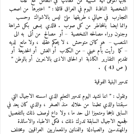
كتابها المومى اليه منتهية من معاناتها في التعامل مع تلك
الشخصية النافذة اليوم في العراق قائلة : ” اعتبرها من اصعب
التجارب في حياتي ، طريقها ملئ ليس بالاشواك وحسب
وانما ايضا بالمخاطر من كل صوب . فالذي يسعى بكل شراهة
وجنون وراء مصالحه الشخصية – أو مصالح من أتى به الى
المنصب – هو كائن متوحش ، لا يحكم عقله ، ولا مانع لديه
– كما رأيت بأم عيني – من الكذب أو الغش أو الخديعة أو
تقديم التقارير الكاذبة او الحاق الاذى بالاخرين أو بالوطن ”
( ص 43 ) .
تدمير البنية الفوقية
وتقول : ” اننا نشهد اليوم تدمير التعليم الذي اسسته الاجيال التي
سبقتنا والذي تعلمنا من خلاله منذ الصغر ، والذي كان يعد في
السابق ناجحا ومتميزا الى حد ما ، ولا داع لوصف ذلك بالتفصيل
فجميع الاجيال السابقة تدرك ذلك ، فكل الاطباء والاساتذة
والمهندسين والصيادلة والفنانين والمعماريين العراقيين ومختلف