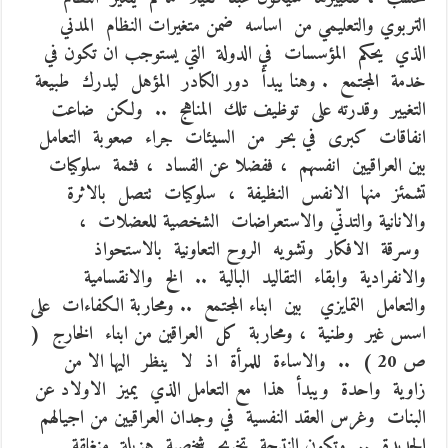
التربوي والتعليمي من اساسه ضمن متغيرات النظام المدني
الذي يحكم المؤسسات في الدولة التي يستوجب ان تكون في
خدمة المجتمع . وهنا يبدأ دور الكادر المؤهل ليدرك طبيعة
التغيير وقدرته على توظيف تلك المناهج .. ولكن ضاعت
انفاقات كبرى في بحر من السيئات جراء صعوبة التعامل
بين العراقيين انفسهم ، ففضلا عن الفساد ، فثمة سلوكيات
تشمئز منها الانفس النظيفة ، سلوكيات تتصل بالاثرة
والانانية والتدنّي والاستعراضات الشخصية للعضلات ،
وسرقة الافكار وتشويه الروح التعاونية بالاستحواذ
والانفرادية وابقاء التقاليد البالية .. الخ والانقسامية
والتعامل التمايزي بين ابناء المجتمع .. ومحاربة الكفاءات على
اسس غير وطنية ، ومحاربة كل العراقين من ابناء الخارج (
ص 20 ) .. والاساءة للمرأة اذ لا ينظر اليها الا من
زاوية واحدة ويبدأ هذا مع التعامل الذي يميز الاولاد عن
البنات وغرس العقد النفسية في وجدان العراقيين من اجيالهم
الجديدة .. وتكون النتيجة تخريج شخصية هزيلة منغلقة