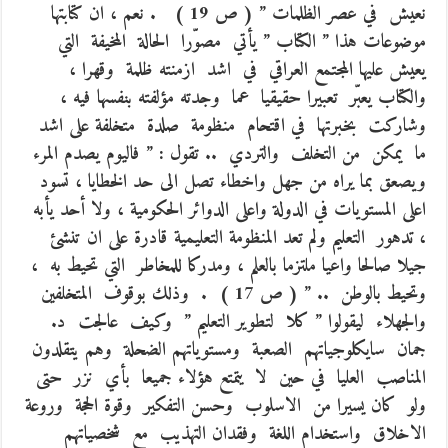
نعيش في عصر الظلمات ” ( ص 19 ) . نعم ، ان كتابتها
موضوعات هذا ” الكتاب ” يأتي مصوّرا الحالة المخيفة التي
يعيش عليها المجتمع العراقي في اشد ازمنته ظلمة وقهرا ،
والكتاب يعبّر تعبيرا حقيقيا عما وجدته مؤلفته بنفسها فيه ،
وشاركت بخبرتها في اقتحام منظومة صلدة متخلفة على اشد
ما يمكن من التخلف والتردي .. تقول : ” فاليوم يصدم المرء
ويصعق بما يراه من جهل واخطاء تصل الى حد الخطايا ، تسود
اعلى المستويات في الدولة واعلى الدوائر الحكومية ، ولا أحد يأبه
، تدهور التعليم ولم تعد المنظومة التعليمية قادرة على ان تنشئ
جيلا صالحا واعيا ملتزما بالعلم ، ومدركا للمخاطر التي تحيط به ،
وتحيط بالوطن .. ” ( ص 17 ) . وذلك بوقوف المتخلفين
والجهلاء ليقولوا ” كلا لتطوير التعليم ” وكيف عالجت د.
جمان سايكلوجياتهم الصعبة ومستوياتهم الضحلة وهم يتقلدون
المناصب العليا في حين لا يتمتع هؤلاء جميعا بأي نزر حتى
ولو كان يسيرا من الاسلوب وحسن التفكير وقوة الحجة وروعة
الاخلاق واستخدام اللغة وفقدان التهذيب مع شخصياتهم