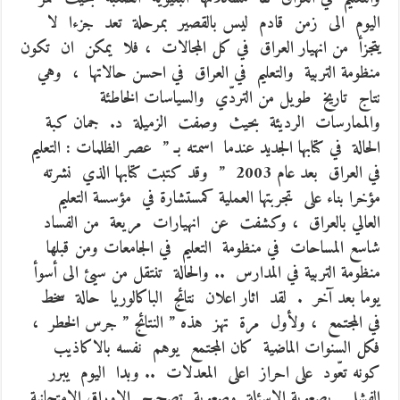
اليوم الى زمن قادم ليس بالقصير بمرحلة تعد جزءا لا
يتجزأ من انهيار العراق في كل المجالات ، فلا يمكن ان تكون
منظومة التربية والتعليم في العراق في احسن حالاتها ، وهي
نتاج تاريخ طويل من التردّي والسياسات الخاطئة
والممارسات الرديئة بحيث وصفت الزميلة د. جمان كبة
الحالة في كتابها الجديد عندما اسمته بـ ” عصر الظلمات : التعليم
في العراق بعد عام 2003 ” وقد كتبت كتابها الذي نشرته
مؤخرا بناء على تجربتها العملية كمستشارة في مؤسسة التعليم
العالي بالعراق ، وكشفت عن انهيارات مريعة من الفساد
شاسع المساحات في منظومة التعليم في الجامعات ومن قبلها
منظومة التربية في المدارس .. والحالة تنتقل من سيئ الى أسوأ
يوما بعد آخر . لقد اثار اعلان نتائج الباكالوريا حالة سخط
في المجتمع ، ولأول مرة تهز هذه ” النتائج ” جرس الخطر ،
فكل السنوات الماضية كان المجتمع يوهم نفسه بالاكاذيب
كونه تعّود على احراز اعلى المعدلات .. وبدا اليوم يبرر
الفشل بصعوبة الاسئلة وصعوبة تصحيح الاوراق الامتحانية