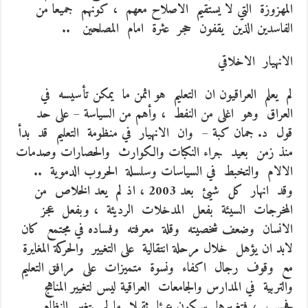
المهزوزة التي لا يستقيم الاصلاح معهم ، كونهم جميعا من
الفاسدين الذين يقفون حجر عثرة امام المصلحين ..
الانهيار الاخلاقي
لم يعلم العراقيون ان التعليم هو اثمن ما يمكن تأسيسه في
العراق وهو اغلى من النفط ، وأهم من السياسة – على حد
قول د. جمان كبة – وان الانهيار في منظومة التعليم قد بدأ
منذ زمن بعيد جراء النكبات والكوارث والحصارات وصدمات
الالام والتخبط في السياسات وسلسلة الحروب الدموية ..
وقد انهار كل شيئ بعد 2003 ، اذ لم يعد الخلاص من
المخرجات السيئة بفعل المدخلات الرديئة ، وبفعل عجز
الانسان وضعف شخصيته وقلة معرفته وفساده في مجتمع كان
لابد ان يؤهل خلال مرحلة انتقالية على التغيير والحركة المغايرة
مع وقوف رجال اكفاء ونسوة متميزات على مرافق التعليم
والتربية في المدارس والجامعات العراقية ليس لتغيير المناهج
فحسب ، فتغييرها سيكون عبئا ثقيلا ما لم يتغير النظام