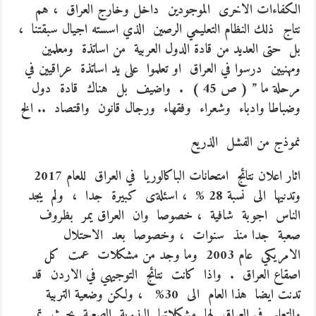
الكفاءات الاخرى الموجودين داخل وخارج العراق ، هم
نتاج ذلك النظام التعليمي الرصين الذي اسسته اجيال سبقتنا ،
بل حتى العديد من قادة الدول العربية من اساتذة ومعلمين
ومهنيين درسوا في العراق او تعلموا على يد اساتذة عراقيين في
مرحلة ما ” ( ص 45 ) . واضيف بل هناك قادة دول
وضباطا وادباء وشعراء وفقهاء ورجال قانون واقتصاد .. الخ
نموذج من الفشل الذريع
اثار اعلان نتائج امتحانات الباكالوريا في العراق للعام 2017
وتدنيها الى نسبة 28 % ، اسئلةى كبيرة جدا ، ولم يجد
الناس اجوبة شافية ، خصوصا وان العراق يمر بظروف
صعبة جدا منذ سنوات ، وخصوصا بعد الاحتلال
الامريكي عام 2003 وما وجد من مشكلات عمت كل
اصقاع العراق . واذا كانت نتائج التوجيهي في الاردن قد
تدنت ايضا هذا العام الى 30% ، ولكن وضعية التربية
والتعليم في العراق لها مشكلاتها البنيوية الصعبة بحيث تمر