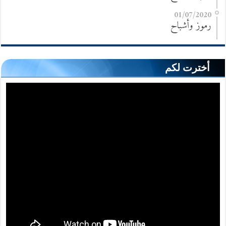
01/07/2020
رموز وأشباح
أخترت لكم