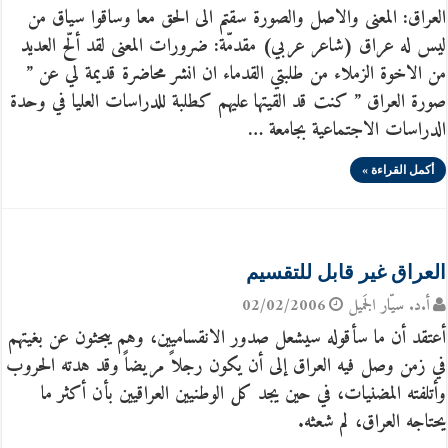
العراق: المعنى والاصل والصورة سقتم الى الحق معا وساقوا سياق من
ليس له عراق (شاعر عربي) مقدمّة: ضرورات المعنى لقد ألّح العديد
من الاخوة الزملاء من طلبتي القدماء ان انشر محاضرة قديمة لي عن ”
صورة العراق ” كنت قد القيتها عليهم كطلبة للدراسات العليا في وحدة
الدراسات الاجتماعية بجامعة …
أكمل القراءة »
العراق غير قابل للتقسيم
أ.د. سيّار الجَميل
02/02/2006
أعتقد أن ما سأقوله سيشعل صدور الانقساميين، وهم يبحثون عن بغيتهم
في زمن وصل فيه العراق إلى أن يكون رجلاً مريضاً وقد هدته الحروب
وأتلفته المضنيات، في حين يجد كل الوطنيين العراقيين بأن أكثر ما
يحتاجه العراق، لم شعثه.