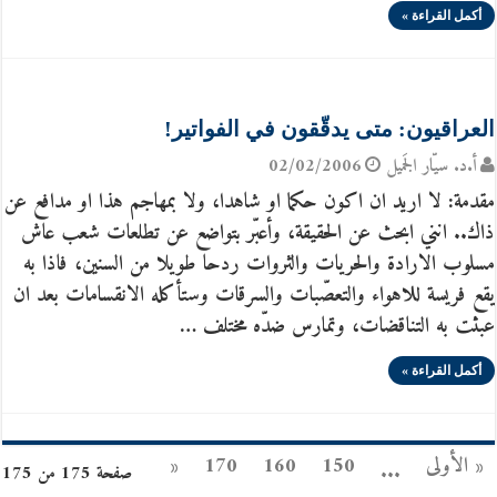
أكمل القراءة »
العراقيون: متى يدقّقون في الفواتير!
أ.د. سيّار الجَميل
02/02/2006
مقدمة: لا اريد ان اكون حكما او شاهدا، ولا بمهاجم هذا او مدافع عن
ذاك.. انني ابحث عن الحقيقة، وأعبّر بتواضع عن تطلعات شعب عاش
مسلوب الارادة والحريات والثروات ردحا طويلا من السنين، فاذا به
يقع فريسة للاهواء والتعصّبات والسرقات وستأكله الانقسامات بعد ان
عبثت به التناقضات، وتمارس ضدّه مختلف …
أكمل القراءة »
« الأولى
150
160
170
«
...
صفحة 175 من 175