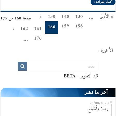
أكمل القراءة »
« الأولى
130
140
150
«
...
صفحة 160 من 175
159
158
160
»
162
161
170
...
الأخيرة »
آخر ما نشر
23/08/2020
رموز وأشباح