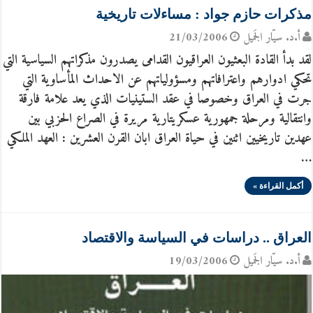
مذكرات حازم جواد : مساءلات تاريخية
أ.د. سيّار الجَميل
21/03/2006
لقد بدأ القادة البعثيون العراقيون القدامى يصدرون مذكراتهم السياسية التي
تحكي ادوارهم واعترافاتهم ومسؤولياتهم عن الاحداث المأساوية التي
جرت في العراق وخصوصا في عقد الستينيات الذي يعد علامة فارقة
وانتقالية ومرحلة جمهورية عسكريتارية مريرة في الصراع الحزبي بين
عهدين تاريخيين اثنين في حياة العراق ابان القرن العشرين : العهد الملكي
…
أكمل القراءة »
العراق .. دراسات في السياسة والاقتصاد
أ.د. سيّار الجَميل
19/03/2006