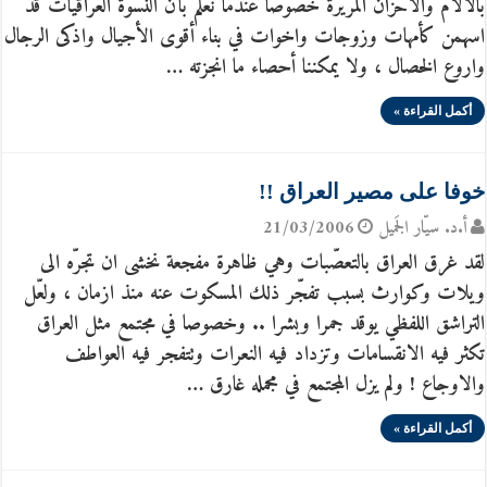
بالآلام والأحزان المريرة خصوصاً عندما نعلم بأن النسوة العراقيات قد
اسهمن كأمهات وزوجات واخوات في بناء أقوى الأجيال واذكى الرجال
واروع الخصال ، ولا يمكننا أحصاء ما انجزته …
أكمل القراءة »
خوفا على مصير العراق !!
أ.د. سيّار الجَميل
21/03/2006
لقد غرق العراق بالتعصّبات وهي ظاهرة مفجعة نخشى ان تجرّه الى
ويلات وكوارث بسبب تفجّر ذلك المسكوت عنه منذ ازمان ، ولعّل
التراشق اللفظي يوقد جمرا وبشرا .. وخصوصا في مجتمع مثل العراق
تكثر فيه الانقسامات وتزداد فيه النعرات وتتفجر فيه العواطف
والاوجاع ! ولم يزل المجتمع في مجمله غارق …
أكمل القراءة »