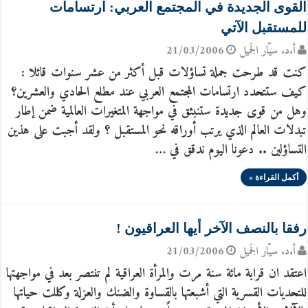
القوى الجديدة في المجتمع العربي: ارتسامات
للمستقبل الآتي
أ.د. سيّار الجَميل
21/03/2006
كنت قد طرحت جملة تساؤلات قبل أكثر من عشر سنوات قائلا :
كيف ستتحدد ارتسامات المجتمع العربي عند مطلع الحادي والعشرين؟
وهل من قوى جديدة ستنبثق في مواجهة المتغيرات العالمية ضمن إطار
تبدلات العالم الذي يرتب أوراقه نحو المستقبل ؟ ولقد أجبت على هذين
التساؤلين .. دعونا اليوم ندقق في …
أكمل القراءة »
رفقا بالنصف الآخر أيها العراقيون !
أ.د. سيّار الجَميل
21/03/2006
اعتقد ان قرابة مائة سنة مرت والمرأة العراقية لم تنتصر بعد في مواجهتها
للتحديات القسرية التي أشبعتها بالقساوة والضنك والعزلة وكللت حياتها