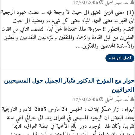
أ.د. سيّار الجَميل
17/03/2006
(1) مضى الزمن العتيق الى حيث لا رجعة فيه .. مضت عهود الرجعية
الى القبر .. مضى العهد المباد مضى كل شيء .. ومضينا الى حيث
التقدم والتطور !! معزوفة طالما سمعناها نحن أبناء النصف الثاني من القرن
العشرين من قبل القادة والزعماء والمثقفين والمؤدلجين التقدميين والمعلمين
والأساتذة المختصين والمفكرين …
أكمل القراءة »
حوار مع المؤرخ الدكتور سّيار الجميل حول المسيحيين
العراقيين
أ.د. سيّار الجَميل
17/03/2006
اجراه : نزار عسكر ايلاف ، الخميس 24 مارس 2005 الادوار التاريخية
يعتقد البعض ان الوجود المسيحي في العراق يمتد الى حوالي الفي سنة
تقريبا. وكان لهذا الوجود دورا بالغ الأهمية في نهضة العراق، قديما
وحديثا، وان شهادة أهم المؤرخين والباحثين مسلمين قبل مسيحيين!