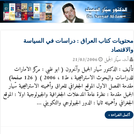
محتويات كتاب العراق : دراسات في السياسة
والاقتصاد
أ.د. سيّار الجَميل
21/03/2006
تأليف : الدكتور سّيار الجميل وآخرون ( ابو ظبي : مركز الامارات
للدراسات والبحوث الاستراتيجية ، ط1 ، 2006 ) ( 126 صفحة)
مقدمة الفصل الاول الموقع الجغرافي للعراق وأهميته الاستراتيجية سّيار
الجميل مقدمة : نظرة عامة المدخلات الجغرافية والجيولوجية اولا : الموقع
الجغرافي وأهميته ثانيا : الدور الجيولوجي والتكويني …
أكمل القراءة »