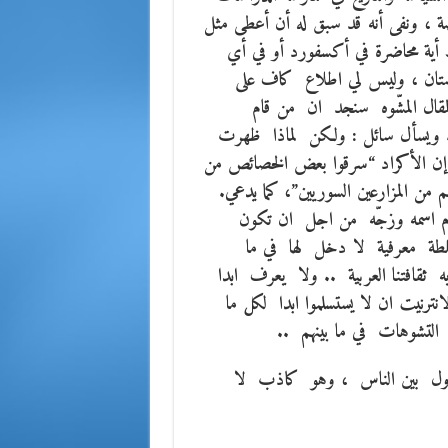
صة ، ونفى أنه قد سبق له أن أعطى مثل
ط أية محاضرة في أكسفورد أو في أي
ردستان ، وليس لي اطلاع كاف على
لمقال المشّوه سنجد ان من قام
. ويسأل سائل : ولكن لماذا ظهرت
قول إن الأكراد “سرقوا بعض الخصائص من
م من المزارعين السوريين”، كما يدعي.
ام اسمه وزجّه من اجل ان تكون
 سلطة معرفية لا دخل لها في ما
 ثقافتنا العربية .. ولا يعرف ابدا
نترنيت ان لا يستسلموا ابدا لكل ما
لتشوهات في ما بينهم ..
داول بين الناس ، وهو كاذب لا