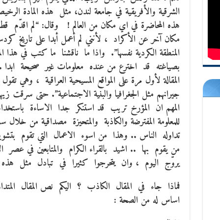
الشرقية والأفريقية في جامعة لندن، مثل هذه المادة الرخي
هذه المحاضرة في اي مكان من العالم ! وقال: “لم اقدّم ق
مكان آخر عن الأكراد ، لأنني لم أعمل أبدا على تاريخ ك
المنطقة الكردية نفسها”. واذا ما ناقشنا ما كتب في هذا ا
بصياغته قد اخترع من عنده معلومات غير صحيحة ابدا 
المقالة لأول مرة على المواقع المسيحية العراقية ، وهي ت
جيرانهم مثل الجغرافيا والبنية الاجتماعية”. حتى سرقت زيه
المهم ان المؤرخ تريب قد استنكر جدا الاساءة باستخد
للمعلومة المفترضة والكاذبة والمتحيزة مصداقية من خلال
تداوله الناس .. وهذا من اسوء الاعمال التي تقوم بتشويه
من يقوم بها .. اشيد بالقراء الكرام والمتابعين في عصر الا
يروّج اليوم ، وان يتحرجوا كثيرا في تبادل مثل هذه ا
فماذا جاء في المقال الكاذب ؟ اليكم نص المقال المت
اساس له من الصحة :