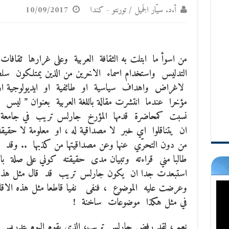
أ.د. سيّار الجَميل / تورنتو - كندا
10/09/2017
من اسوأ ما ابتلت به الثقافة العربية وعلى غرارها ثقافات
التدليس واستخدام اسماء الاخرين من الذين يمتلكون سلطة 
لاغراض واهداف سياسية او طائفية او ايديولوجية او 
مؤخرا عندما انتشرت مقالة باللغة العربية بعنوان ” ليس
نسبت كمحاضرة قدمها المؤرخ جارلس تريب في جامعة ا
ان يتناقلوا اي خبر لا مصداقية له ، او معلومة لا حقيقة ل
من دون التحرّي عنها وعن مصداقيتها من كذبها .. وقد 
طالبا مني قراءته وتبيان مدى حقيقته كوني على صلة با
استبعدت جدا ان يكون جارلس تريب قد قال مثل هذه 
وعرضت عليه الموضوع ، فنفى نفيا قاطعا مثل هذه الاق
في مثل هكذا موضوعات ساخنة !
نعم ، لقد رفض جارلس تريب، الذي يقوم اليوم بتدريس ال