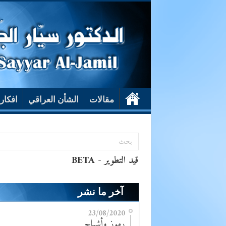
مقالات
الشأن العراقي
افكار
آخر ما نشر
23/08/2020
رموز وأشباح