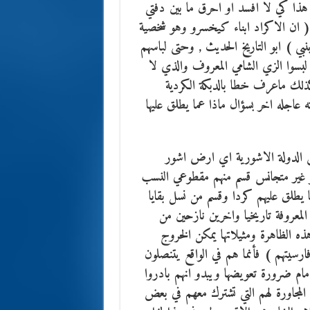
ذا كي لا افسد او احرق ما بين دفتي
 ان الاكراد ابناء كيخسرو وهو شخصية
ي ) ابو التاريخ الحديث , وحتى لباسهم
لبسوا الزي الشامي المعروف والذي لا
كذلك ماعرف خطا بالدبكة الكردية
عاجله اخر بسؤال ماذا عما يطلق عليها
الدولة الاشورية اي ارض اشور
بشر غير متجانس قسم منهم مقطوعي النسب
يطلق عليهم كردا وقسم من نسل بقايا
المعروفة تاريخيا واخرين نازحين من
ه الظاهرة ومثيلاتها يمكن الخروج
فارسيتهم ) فأنما هم في الواقع يتنصلون
ام ضرورة تعويضها ويبدو انهم بادروا
 المجاورة لهم التي تشترك معهم في بعض