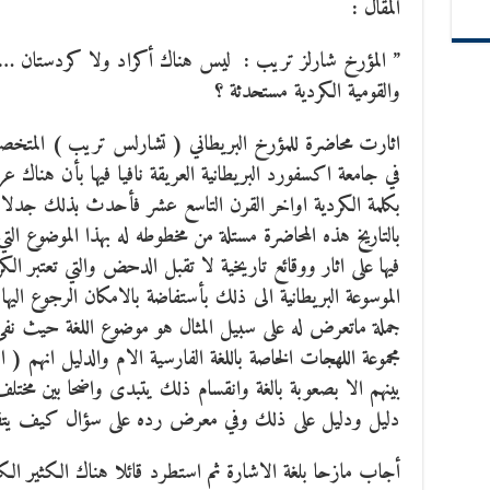
المقال :
” المؤرخ شارلز تريب : ليس هناك أكراد ولا كردستان … 
والقومية الكردية مستحدثة ؟
اثارت محاضرة للمؤرخ البريطاني ( تشارلس تريب ) المتخصص
في جامعة اكسفورد البريطانية العريقة نافيا فيها بأن هنا
بكلمة الكردية اواخر القرن التاسع عشر فأحدث بذلك جدلا 
بالتاريخ هذه المحاضرة مستلة من مخطوطه له بهذا الموضوع التي
فيها على اثار ووقائع تاريخية لا تقبل الدحض والتي تعتبر
الموسوعة البريطانية الى ذلك بأستفاضة بالامكان الرجوع الي
جملة ماتعرض له على سبيل المثال هو موضوع اللغة حيث نفى
مجموعة اللهجات الخاصة باللغة الفارسية الام والدليل انهم (
بينهم الا بصعوبة بالغة وانقسام ذلك يتبدى واضحا بين مختلف
دليل ودليل على ذلك وفي معرض رده على سؤال كيف يتف
أجاب مازحا بلغة الاشارة ثم استطرد قائلا هناك الكثير الكثي