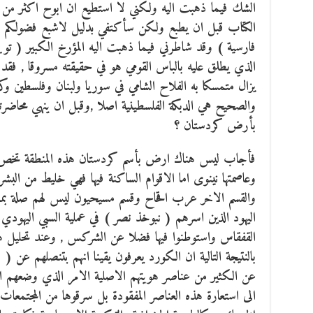
الشك فيما ذهبت اليه ولكني لا استطيع ان ابوح اكثر من ه
الكتاب قبل ان يطبع ولكن سأكتفي بدليل لاشبع فضولكم (
فارسية ) وقد شاطرني فيما ذهبت اليه المؤرخ الكبير ( توينب
الذي يطلق عليه بالباس القومي هو في حقيقته مسروقا , فقد 
يزال متمسكا به الفلاح الشامي في سوريا ولبنان وفلسطين و
والصحيح هي الدبكة الفلسطينية اصلا ,وقبل ان ينهي محاضرته 
بأرض كردستان ؟
فأجاب ليس هناك ارض بأسم كردستان هذه المنطقة تخص 
وعاصمتها نينوى اما الاقوام الساكنة فيها فهي خليط من ال
والقسم الاخر عرب اقحاح وقسم مسيحيون ليس لهم صلة بما 
اليهود الذين اسرهم ( نبوخذ نصر ) في عملية السبي اليهودي 
القفقاس واستوطنوا فيها فضلا عن الشركس , وعند تحليل هذ
بالنتيجة التالية ان الكورد يعرفون يقينا انهم بتنصلهم عن ( 
عن الكثير من عناصر هويتهم الاصلية الامر الذي وضعهم ام
الى استعارة هذه العناصر المفقودة بل سرقوها من المجتمعات