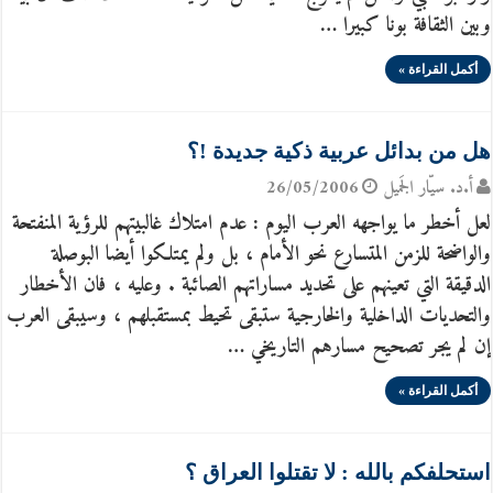
وبين الثقافة بونا كبيرا …
أكمل القراءة »
هل من بدائل عربية ذكية جديدة !؟
أ.د. سيّار الجَميل
26/05/2006
لعل أخطر ما يواجهه العرب اليوم : عدم امتلاك غالبيتهم للرؤية المنفتحة
والواضحة للزمن المتسارع نحو الأمام ، بل ولم يمتلكوا أيضا البوصلة
الدقيقة التي تعينهم على تحديد مساراتهم الصائبة . وعليه ، فان الأخطار
والتحديات الداخلية والخارجية ستبقى تحيط بمستقبلهم ، وسيبقى العرب
إن لم يجر تصحيح مسارهم التاريخي …
أكمل القراءة »
استحلفكم بالله : لا تقتلوا العراق ؟