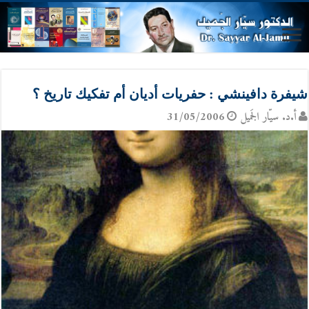
شيفرة دافينشي : حفريات أديان أم تفكيك تاريخ ؟
أ.د. سيّار الجَميل
31/05/2006