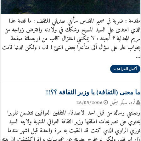
مقدمة : ضربة في صميم المقدس سألني صديقي المثقف : ما قصة هذا
الذي اعتدى على السيد المسيح وشكك في ولادته وافترض زواجه من
مريم المجدلية ؟ أجبته : لا يمكنني اختزال كتاب من اربعمائة صفحة
بجواب عابر على سؤال أتى متأخرا بعض الشئ ! قال : ولكن الدنيا قامت
…
أكمل القراءة »
ما معنى (الثقافة) يا وزير الثقافة ؟؟!!
أ.د. سيّار الجَميل
26/05/2006
وصلتني رسالة من قبل احد الاصدقاء المثقفين العراقيين تتضمن تقريرا
يحتوي على تصريحات اطلقها وزير الثقافة العراقي المنتهية ولايته السيد
نوري الراوي الذي كنت قد التقيت به مرة واحدة قبل اشهر عندما
زار ابو ظبي ولكن لم يخرج حديثه عن عموميات ، اذ اكتشفت ان بينه