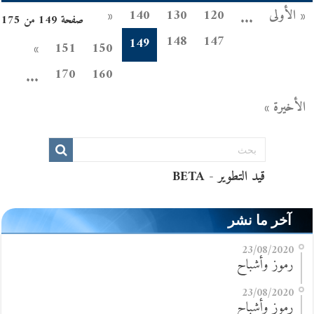
« الأولى
120
130
140
«
...
صفحة 149 من 175
148
147
149
»
151
150
170
160
...
الأخيرة »
آخر ما نشر
23/08/2020
رموز وأشباح
23/08/2020
رموز وأشباح