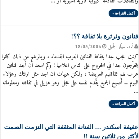
والتفاعلات القادمة كبوابة قارية آسيوية او …
أكمل القراءة »
فنانون وثرثرة بلا ثقافة ؟؟!
أ.د. سيّار الجَميل
18/05/2006
كنت اعجب جدا بثقافة الفنانين العرب القدماء ، وبالرغم من ذلك كانوا
يتحرّجون جدا في الخروج على الناس اعلاميا ! وكم اسعد أن أجد فنانين
عرب لهم ثقافتهم العريضة ، ولكن هيهات ان اجد مثل اولئك وهؤلاء
اليوم .. أصبح الجميع يقّدم نفسه على عجل وهو هزيل في ثقافته ومعلوماته
…
أكمل القراءة »
عفيفة اسكندر … الفنانة المثقفة التي التزمت الصمت
لأكثر من ثلاثين سنة !!