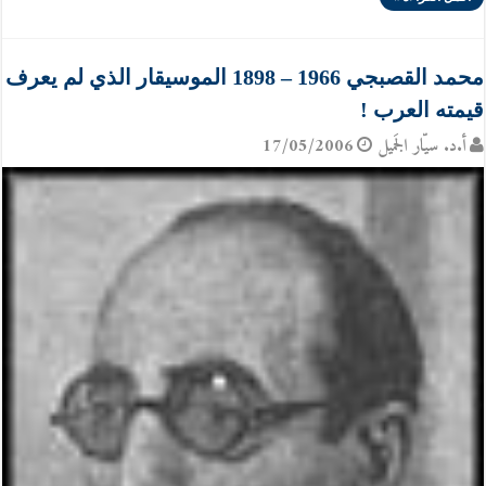
محمد القصبجي 1966 – 1898 الموسيقار الذي لم يعرف
قيمته العرب !
أ.د. سيّار الجَميل
17/05/2006