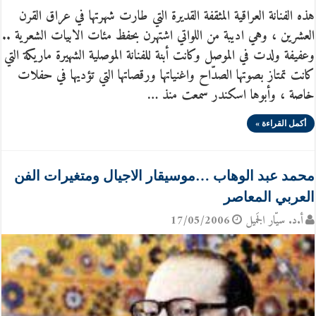
هذه الفنانة العراقية المثقفة القديرة التي طارت شهرتها في عراق القرن
العشرين ، وهي اديبة من اللواتي اشتهرن بحفظ مئات الابيات الشعرية ..
وعفيفة ولدت في الموصل وكانت أبنة للفنانة الموصلية الشهيرة ماريكة التي
كانت تمتاز بصوتها الصدّاح واغنياتها ورقصاتها التي تؤديها في حفلات
خاصة ، وأبوها اسكندر سمعت منذ …
أكمل القراءة »
محمد عبد الوهاب …موسيقار الاجيال ومتغيرات الفن
العربي المعاصر
أ.د. سيّار الجَميل
17/05/2006