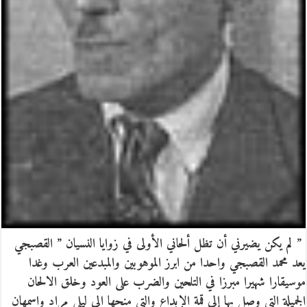
” لم يكن يضيرني أن تظل ألحاني الأولى في زوايا النسيان ” القصبجي
يعد محمد القصبجي واحدا من ابرز الموهوبين والمبدعين العرب وغدا
موسيقارا شهيرا مبرزا في التلحين والضرب على العود وخلق الالحان
الجميلة التي وصل بها إلى قمة الإبداع والتي منحها الى ليلى مراد واسمهان