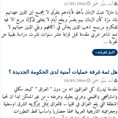
أ.د. سيّار الجَميل
21/05/2006
يا منزلا عبث الزمان بأهله فأبادهم بتفرّق لا يجمـــع اين الذين عهدتهم
بك مرّة كأن الزمان بهم يضـرّ وينفع أيام لا يغشى لذكرك مربع الا فيه
للمكارم مربــــع ذهب الذين يعاش في اكنافهم وبقي الذين حياتهم لا
تنـع شاعر عربي مقدمة قبل قرابة عشر سنوات نشرت دراسة علمية عن
تجربة …
أكمل القراءة »
هل ثمة غرفة عمليات أمنية لدى الحكومة الجديدة ؟
أ.د. سيّار الجَميل
18/05/2006
مقدمة ليدرك كل العراقيين انه من دون ” العراق ” كبعد مكاني
واستراتيجي واقليمي وعربي بطوله وعرضه ، من غير الممكن ابدا ان تحيا
المنطقة التي يقع العراق في قلبها .. فالعراق يمّثل بمركزيته الشرق اوسطية
وجغرافيته التاريخية العربية عمقا حضاريا واساسيا لنمط التطورات