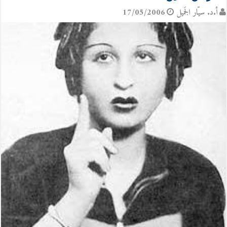
أ.د. سيّار الجَميل
17/05/2006