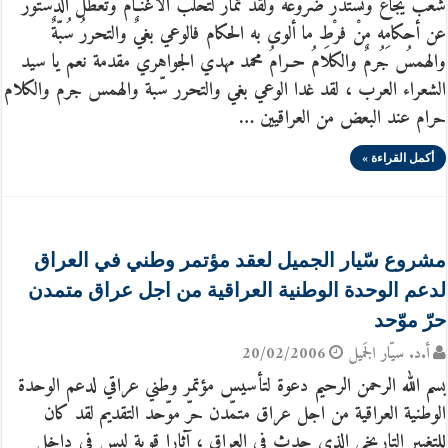
شعبٌ يُجاعُ وتُستدرُ ضروعُه ولقد تُمار لتحلبَ الأغنـام وتعطّل الدستورُ
عن أحكامِه منْ فرْطِ ما ألوى به الحكام فالوعي بغيٌ والتحررُ سُبّةٌ
والهمسُ جُرمٌ والكلامُ حـرامُ محمد مهدي الجواهري مقدمة نعم يا سيد
الشعراء العرب ، لقد غدا الوعي بغي والتحرر سّبة والهمس جرم والكلام
حرام عند البعض من العراقيين …
أكمل القراءة »
مشروع سّيار الجميل لعقد مؤتمر وطني في العراق
لدعم الوحدة الوطنية العراقية من اجل عراق متمدن
حرّ موّحد
أ.د. سيّار الجَميل
20/02/2006
بسم الله الرحمن الرحيم دعوة لتأسيس مؤتمر وطني عراقي لدعم الوحدة
الوطنية العراقية من اجل عراق متمّدن حرّ موّحد التقديم لقد كان
للتغيير التاريخي الذي حدث في العراق ، آثارا قوية ليس في داخل