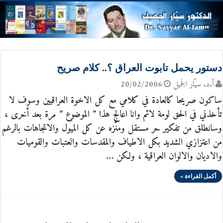
دستور يحمل تابوت العراق ؟.. كلام صريح
أ.د. سيّار الجَميل
20/02/2006
ساكون صريحا كالعادة في كلامي مع كل الاخوة العراقيين وسوف لا
تأخذني في الحق لومة لائم وانا اعالج هذا ” الموضوع ” مرة بعد أخرى ،
وسانطلق من تفكير حر مستقل ومنّزه عن كل الميول والاتجاهات بالرغم
من اعتزازي الشديد بكل الاطياف والمقدسات والعتبات والقوميات
والاديان والالوان العراقية ، ولكن …
أكمل القراءة »