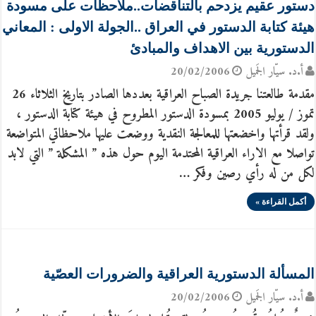
دستور عقيم يزدحم بالتناقضات..ملاحظات على مسودة
هيئة كتابة الدستور في العراق ..الجولة الاولى : المعاني
الدستورية بين الاهداف والمبادئ
أ.د. سيّار الجَميل
20/02/2006
مقدمة طالعتنا جريدة الصباح العراقية بعددها الصادر بتاريخ الثلاثاء 26
تموز / يوليو 2005 بمسودة الدستور المطروح في هيئة كتابة الدستور ،
ولقد قرأتها واخضعتها للمعالجة النقدية ووضعت عليها ملاحظاتي المتواضعة
تواصلا مع الاراء العراقية المحتدمة اليوم حول هذه ” المشكلة ” التي لابد
لكل من له رأي رصين وفكر …
أكمل القراءة »
المسألة الدستورية العراقية والضرورات العصّية
أ.د. سيّار الجَميل
20/02/2006