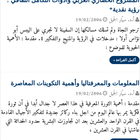
المشروع الحضاري العربي وأدوات التكامل الثقافي :
رؤية نقدية*
أ.د. سيّار الجَميل
19/02/2006
ترجو النجاة ولم تسلك مسالكها إن السفينة لا تجري على اليبس أبو
نؤاس أولا : مدخلات في الرؤية والمنهج والتفكير 1. مقدمة : الأهمية
الحيوية للموضوع :
أكمل القراءة »
المعلومات والمعرفتاليا وأهمية التكوينات المعاصرة
أ.د. سيّار الجَميل
19/02/2006
مقدمة : أهمية الثورة المعرفية في هذا العصر لا جدال أبدا في أن ثورة
فكرية يمر بها عالم اليوم من اجل بناء ركائز جديدة لتفكير الأجيال القادمة
في القرن الواحد والعشرين بعد ان تجاوزت البشرية حدود الحداثة التي
عاشتها في القرن العشرين ،