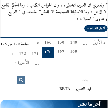
” ولعمري ان العيون لتخطىء ، وان الحواس لتكذب ، وما الحكم القاطع
الا للذهن ، وما الاستبانة الصحيحة الا للعقل” الجاحظ في ” التربيع
والتدوير ” استهلال :
أكمل القراءة »
« الأولى
140
150
160
«
...
صفحة 170 من 175
169
168
170
»
172
171
الأخيرة »
...
آخر ما نشر