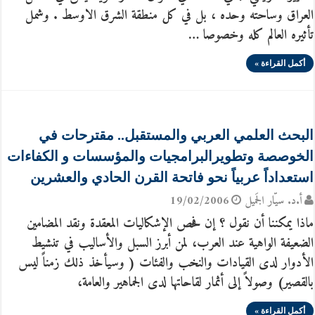
العراق وساحته وحده ، بل في كل منطقة الشرق الاوسط . وشمل
تأثيره العالم كله وخصوصا …
أكمل القراءة »
البحث العلمي العربي والمستقبل.. مقترحات في
الخوصصة وتطويرالبرامجيات والمؤسسات و الكفاءات
استعداداً عربياً نحو فاتحة القرن الحادي والعشرين
أ.د. سيّار الجَميل
19/02/2006
ماذا يمكننا أن نقول ؟ إن فحص الإشكاليات المعقدة ونقد المضامين
الضعيفة الواهية عند العرب، لمن أبرز السبل والأساليب في تنشيط
الأدوار لدى القيادات والنخب والفئات ( وسيأخذ ذلك زمناً ليس
بالقصير) وصولاً إلى أثمار لقاحاتها لدى الجماهير والعامة،
أكمل القراءة »