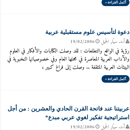
أكمل القراءة »
دعوة لتأسيس علوم مستقبلية عربية
أ.د. سيّار الجَميل
19/02/2006
رؤية في الواقع والتطلعات : لقد وصلت الكتابات والأفكار في العلوم
والآداب العربية المعاصرة في مجملها العام وفي خصوصياتها النخبوية في
البيئات العربية المثقفة .. وصلت إلى فراغ كبير ،
أكمل القراءة »
عربيتنا عند فاتحة القرن الحادي والعشرين : من أجل
استراتيجية تفكير لغوي عربي مبدع*
أ.د. سيّار الجَميل
19/02/2006