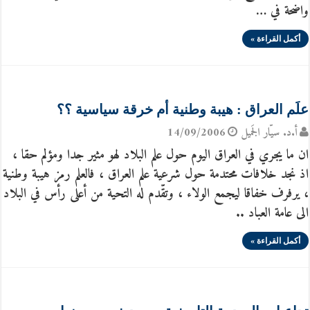
واضحة في …
أكمل القراءة »
َعلَم العراق : هيبة وطنية أم خرقة سياسية ؟؟
أ.د. سيّار الجَميل
14/09/2006
ان ما يجري في العراق اليوم حول علم البلاد لهو مثير جدا ومؤلم حقا ،
اذ نجد خلافات محتدمة حول شرعية علم العراق ، فالعلم رمز هيبة وطنية
، يرفرف خفاقا ليجمع الولاء ، وتقّدم له التحية من أعلى رأس في البلاد
الى عامة العباد ..
أكمل القراءة »