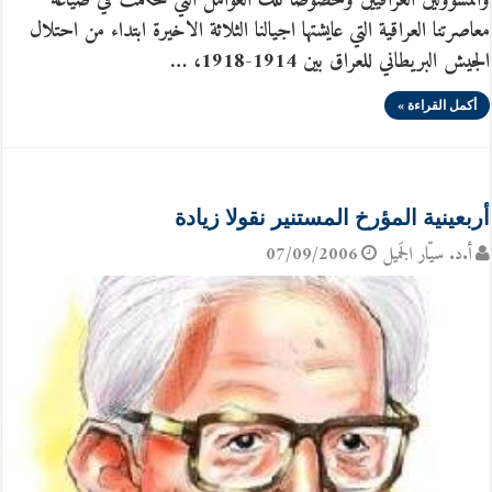
والمسؤولين العراقيين وخصوصا تلك العوامل التي تحكمت في صياغة
معاصرتنا العراقية التي عايشتها اجيالنا الثلاثة الاخيرة ابتداء من احتلال
الجيش البريطاني للعراق بين 1914-1918، …
أكمل القراءة »
أربعينية المؤرخ المستنير نقولا زيادة
أ.د. سيّار الجَميل
07/09/2006