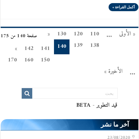
أكمل القراءة »
« الأولى
110
120
130
«
...
صفحة 140 من 175
139
138
140
»
142
141
170
160
150
الأخيرة »
...
آخر ما نشر
23/08/2020