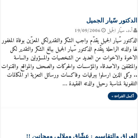
الدكتور سّيار الجميل
أ.د. سيّار الجَميل
19/09/2006
الدكتور سّيار الجميل يقدّم واجب الشكر والتقديرلكل المعزّين بوفاة المغفور
لها والدته الراحلة يتقّدم الدكتور سّيار الجميل ببالغ الشكر والتقدير لكل
الاخوة والاخوات من العديد من الشخصيات والمسؤولين والساسة
والمثقفين والاصدقاء والمؤسسات والحركات والصحف والمواقع والقنوات
.. وكل الذين ارسلوا ببرقيات وفاكسات ورسائل التعزية او المكالمات
التلفونية لمناسبة رحيل والدته الفقيدة …
أكمل القراءة »
العراق والتقاسيم : عشّاق وملالي ومجانين !!