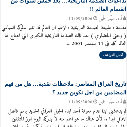
تداعيات الصدمة التاريخية… بعد خمس سنوات من
انقسام العالم !!
أ.د. سيّار الجَميل
11/09/2006
مقدمة : طبيعة الصدمة التاريخية : ازعم ان العالم قد تغير سلوكه السياسي
( وحتى الحضاري ) بعد تلك الصدمة التاريخية الكبرى التي اهتاج لها
العالم كله في 11 سبتمبر 2001 ..
أكمل القراءة »
تاريخ العراق المعاصر: ملاحظات نقدية… هل من فهم
المضامين من اجل تكوين جديد ؟
أ.د. سيّار الجَميل
11/09/2006
لم يدهشني ابدا عدم معرفة أحد ابناء الجيل العراقي الجديد باسم فاضل
الجمالي ابدا .. لأن هناك ما هو اهم منه لا يدركه اليوم ابرز المثقفين