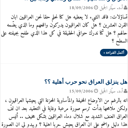
أ.د. سيّار الجَميل
18/09/2006
تساؤلات: فاقد الشيء لا يعطيه هل كنا نحلم حقا نحن العراقيين ابان
القرن العشرين ؟ هل كان العراقيون يدركون واقعهم وما الذي يضّمه
حالهم ؟ هل كّنا ندرك حوافي الحقيقة في كل هذا الذي طفح بجيفته على
السطح ؟
أكمل القراءة »
هل ينزلق العراق نحو حرب أهلية ؟؟
أ.د. سيّار الجَميل
15/09/2006
انه بالرغم من الاوضاع المخيفة والمأساوية المحزنة التي يعيشها العراقيون ،
ولكن ملامحها بدأت ترسم صورة مرعبة وغاية في التعقيد بعد ان لفّ
العراق العنف الشديد مع شلال دماء العراقيين بشكل مخيف .. أليس
هذا دليل واضح على ان العراق يعيش حربا اهلية ؟ ويبدو لي ان الصورة