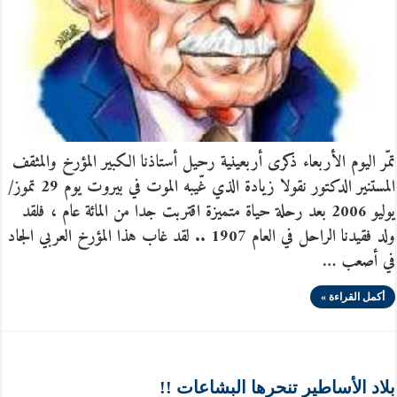
تمّر اليوم الأربعاء ذكرى أربعينية رحيل أستاذنا الكبير المؤرخ والمثقف
المستنير الدكتور نقولا زيادة الذي غّيبه الموت في بيروت يوم 29 تموز/
يوليو 2006 بعد رحلة حياة متميزة اقتربت جدا من المائة عام ، فلقد
ولد فقيدنا الراحل في العام 1907 .. لقد غاب هذا المؤرخ العربي الجاد
في أصعب …
أكمل القراءة »
بلاد الأساطير تنحرها البشاعات !!