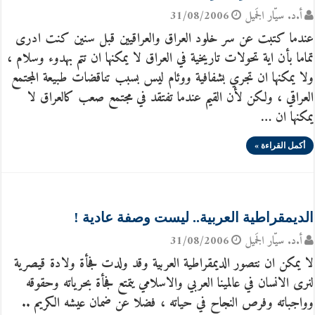
أ.د. سيّار الجَميل
31/08/2006
عندما كتبت عن سر خلود العراق والعراقيين قبل سنين كنت ادرى
تماما بأن اية تحولات تاريخية في العراق لا يمكنها ان تتم بهدوء وسلام ،
ولا يمكنها ان تجري بشفافية ووئام ليس بسبب تناقضات طبيعة المجتمع
العراقي ، ولكن لأن القيم عندما تفتقد في مجتمع صعب كالعراق لا
يمكنها ان …
أكمل القراءة »
الديمقراطية العربية.. ليست وصفة عادية !
أ.د. سيّار الجَميل
31/08/2006
لا يمكن ان نتصور الديمقراطية العربية وقد ولدت فجأة ولادة قيصرية
لنرى الانسان في عالمينا العربي والاسلامي يتمتع فجأة بحرياته وحقوقه
وواجباته وفرص النجاح في حياته ، فضلا عن ضمان عيشه الكريم ..