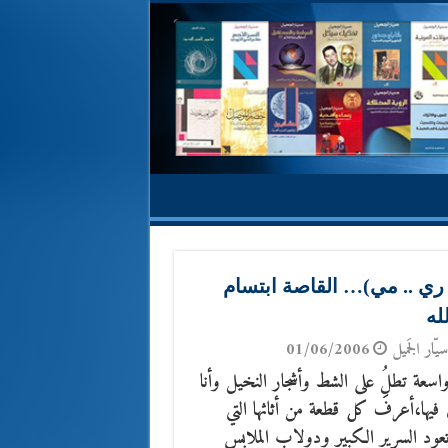
. ري .. مي)… القاصة ابتسام
له
يّار الجَميل
01/06/2006
واسعة تطلُِِ على الشط وأشجار النخيل وأنا
يها،أعرف كل قطعة من أثاثها التي
ود السرير الكبير ودولاب الملابس