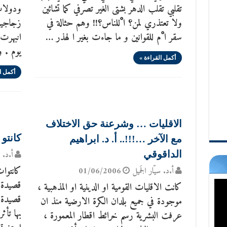
تقلبي تقلب الدهر بشتى الغير تصرفي كما تشائين
ودولاب
ولا تعتذري لمن؟ ا ْللناس؟!! وهم حثالة في
زجاجية،
سقر ا ْم للقوانين و ما جاءت بغير ا لهذر …
انبهرت 
يوم . و
أكمل القراءة »
أكمل ا
الاقليات … وشرعنة حق الاختلاف
كانتو
مع الآخر …!!!.. أ. د. ابراهيم
أ.د. س
الداقوقي
كانتوات
أ.د. سيّار الجَميل
01/06/2006
قصيدة م
كانت الاقليات القومية او الدينية او المذهبية ،
قصيدة د
موجودة في جميع بلدان الكرة الارضية منذ ان
بها تأث
عرفت البشرية رسم خرائط اقطار المعمورة ،