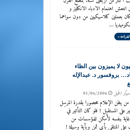
 اكثر من اربعين سنة. بمطلع القرن
 انتعش اهتمام الادباء الانكليز و
كان بعملين كلاسيكيين من دون سواهما
لكوميديا …
لقراءة »
ون لا يميزون بين الظاء
د… بروفسور د. عبدالإله
غ
يّار الجَميل
01/06/2006
من يظن الإعلام محصورا بقدرة المرسِل
ير على المستقبِل ! فلو كان التأثير في
ِي غاية بنفسه لأمكن للمؤسسات من
على المتلقي بأي ثمن وبأية وسيلة !