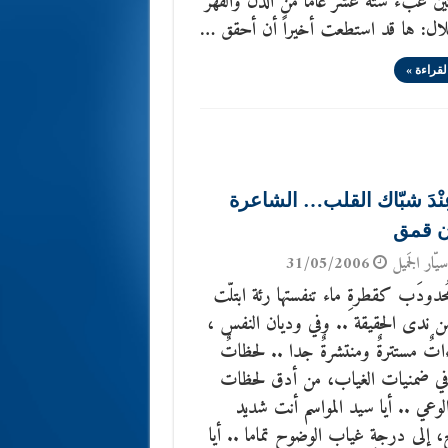
ين عبء ستة عشر عاماً من الذل والقهر
لال: ها قد استطعت أخيراً أن أحقق …
لقراءة »
 عِنْدَ شبّاك القلب… الشاعرة
ن قمق
يّار الجَميل
31/05/2006
مُحدودَب كقطرةِ ماء تنفستها رئة ابتلّت
ن ندى الحقيقة .. وفي وديان النفس ،
ءاتٌ مستترةٌ ومنتشرةٌ جدا .. لحظاتٌ
 في ضمنيات الغياب، من أدق لحظات
عي .. أيا سيد المواسم أنت شديد
 إلى درجةِ غياب الوضوح تماما .. أيا