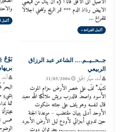
الصغيرت
الاصيل الى الافق فانا اكره ان ينال من قميصي
والاحت
الابيض رذاذ الدم *** تمر الريح وتنحني اجلالا
للفراغ …
أكمل ا
أكمل القراءة »
بَوْحٌ
جــحــيــم…. الشاعر عبد الرزاق
بريها
الربيعي
أ.د. س
أ.د. سيّار الجَميل
31/05/2006
البحرُ 
تشهَد ْ لفَ على خصر الأرض حزام الموت
بشيءٍ م
الأسود واصعدْ فالدرب بريش ملائكة الله معبد
ثمة ندا
قال لنفسه وهو يلف على جثته ملكوت
مجتزأة
الأوحد أدلى ببيان مقتضب – موعدنا الجنة
همس الو
حين تدوي أجزائي لأودع ليل الأرض الأجرد
الوضوح،
………………. ……….. بعد ثوان دوت