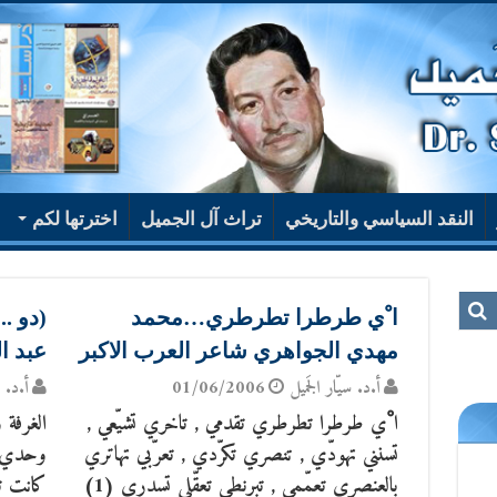
النقد السياسي والتاريخي
تراث آل الجميل
اخترتها لكم
ا ْي طرطرا تطرطري…محمد
(دو .
مهدي الجواهري شاعر العرب الاكبر
عبد ال
أ.د. سيّار الجَميل
01/06/2006
أ.د. س
ا ْي طرطرا تطرطري تقدمي , تاخري تشيّعي ,
الغرفة 
تسنني تهودّي , تنصري تكرّدي , تعرّبي تهاتري
وحدي ف
بالعنصري تعمّمي , تبرنطي تعقّلي تسدري (1)
كانت تع