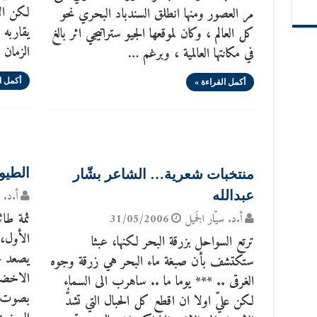
لكن الا
مر العصور ومنها انطلق السندباد البحري نحو
يقاربه 
كل العالم ، وكان لموقعها الجيو ستراتيجي اثر بالغ
الزمان 
في مكانتها العالمية ، وبرغم …
أكمل ا
أكمل القراءة »
الطيو
منتخبات شعرية… الشاعر بشّار
أ.د. س
عبدالله
ثمة طا
أ.د. سيّار الجَميل
31/05/2006
الأول، 
ترتع السواحل بزرقة البحر لكنها، عبثا
يصعد ح
ستكتشف بأن صبغة ماء البحر هي زرقة وجوه
الاخضر
الغرقى .. *** يوما ما .. ساهرب الى السماء
بصوت ع
لكن عليّ اولا ان اقطع كل الحبال التي تشدُّ