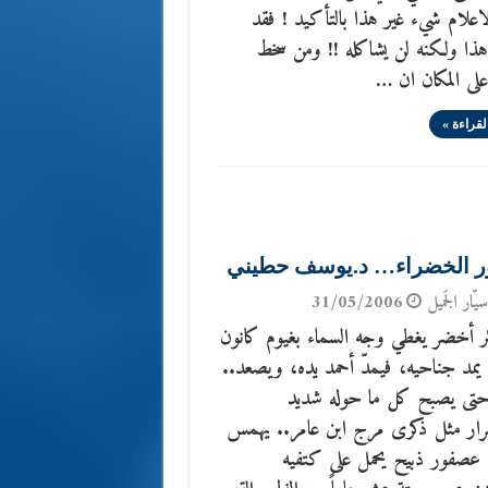
علام شيء غير هذا بالتأكيد ! فقد
هذا ولكنه لن يشاكله !! ومن سخط
على المكان ان …
لقراءة »
ر الخضراء… د.يوسف حطيني
يّار الجَميل
31/05/2006
ئر أخضر يغطي وجه السماء بغيوم كانون
يمد جناحيه، فيمدّ أحمد يده، ويصعد..
تى يصبح كل ما حوله شديد
ار مثل ذكرى مرج ابن عامر.. يهمس
صفور ذبيح يحمل على كتفيه