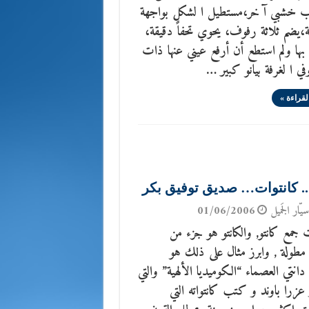
 خشبي آ خر،مستطيل ا لشكل بواجهة
يضم ثلاثة رفوف، يحوي تحفاً دقيقة،
بها ولم استطع أن أرفع عيني عنها ذات
في ا لغرفة بيانو كبير …
لقراءة »
 .. كانتوات… صديق توفيق بكر
يّار الجَميل
01/06/2006
 جمع كانتو, والكانتو هو جزء من
طولة , وابرز مثال على ذلك هو
انتي العصماء “الكوميديا الألهية” والتي
ر عزرا باوند و كتب كانتواته التي