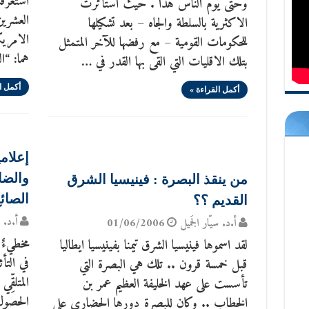
استغرقت
وحتى يوم الناس هذا . حيث استأثرت
العشرين
الاكثرية بالسلطة والجاه – بعد تشكيلها
الامري
للحكومات القومية – مع رفضها للآخر المتمثل
هما: “ا
بتلك الاقليات التي القى بها القدر في …
أكمل ا
أكمل القراءة »
إعلامي
والضا
من ينقذ البصرة : فينيسيا الشرق
الصائ
القديم ؟؟
أ.د. س
أ.د. سيّار الجَميل
01/06/2006
مخطيءٌ 
لقد اسموها فينيسيا الشرق تيمنا بفينيسيا ايطاليا
في التأث
قبل خمسة قرون .. تلك هي البصرة التي
المتلقّ
تأسست على عهد الخليفة العظيم عمر بن
الحصول 
الخطاب .. وكان للبصرة دورها الحضاري على