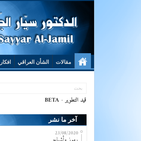
مقالات
الشأن العراقي
افكار
آخر ما نشر
23/08/2020
رموز وأشباح