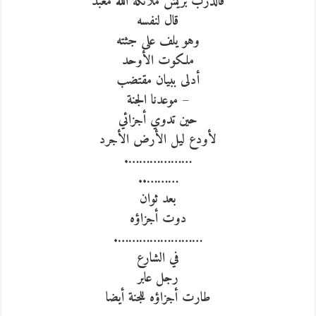
فالدرب بريش ملائكة الله معبد
قال لنفسه
وهو يلف على جثته
ملكوت الأوحد
أدلى ببيان مقتضب
– موعدنا الجنة
حين تدوي أجزائي
لأودع ليل الأرض الأجرد
……………….
………..
بعد ثوان
دوت أجزاؤه
…………………….
في الشارع
رجل عابر
طارت أجزاؤه للجنة أيضا