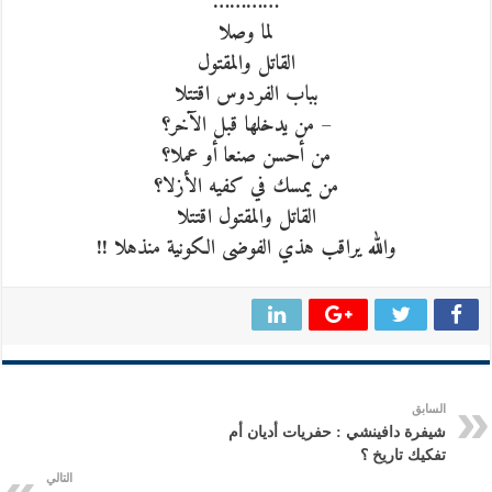
…………
لما وصلا
القاتل والمقتول
بباب الفردوس اقتتلا
– من يدخلها قبل الآخر؟
من أحسن صنعا أو عملا؟
من يمسك في كفيه الأزلا؟
القاتل والمقتول اقتتلا
والله يراقب هذي الفوضى الكونية منذهلا !!
السابق
شيفرة دافينشي : حفريات أديان أم
تفكيك تاريخ ؟
التالي