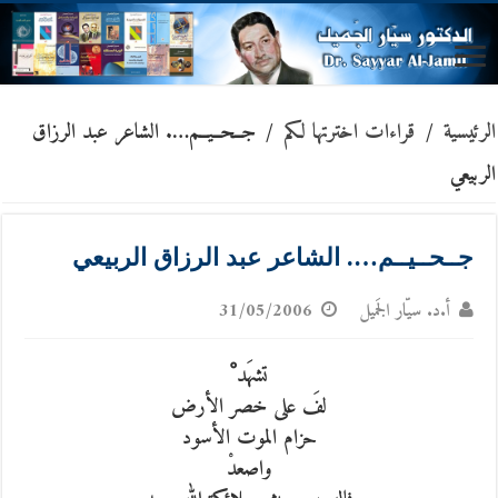
الرئيسية
/
قراءات اخترتها لكم
/
جــحــيــم…. الشاعر عبد الرزاق
الربيعي
جــحــيــم…. الشاعر عبد الرزاق الربيعي
أ.د. سيّار الجَميل
31/05/2006
تشهَد ْ
لفَ على خصر الأرض
حزام الموت الأسود
واصعدْ