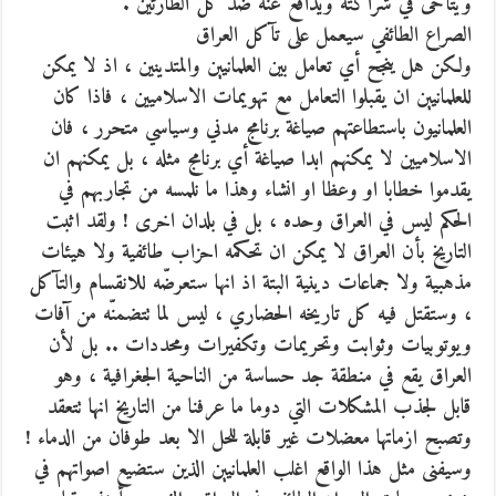
ويتآخى في شراكته ويدافع عنه ضد كل الطارئين .
الصراع الطائفي سيعمل على تآكل العراق
ولكن هل ينجح أي تعامل بين العلمانيين والمتدينين ، اذ لا يمكن
للعلمانيين ان يقبلوا التعامل مع تهويمات الاسلاميين ، فاذا كان
العلمانيون باستطاعتهم صياغة برنامج مدني وسياسي متحرر ، فان
الاسلاميين لا يمكنهم ابدا صياغة أي برنامج مثله ، بل يمكنهم ان
يقدموا خطابا او وعظا او انشاء وهذا ما نلمسه من تجاربهم في
الحكم ليس في العراق وحده ، بل في بلدان اخرى ! ولقد اثبت
التاريخ بأن العراق لا يمكن ان تحكمه احزاب طائفية ولا هيئات
مذهبية ولا جماعات دينية البتة اذ انها ستعرضّه للانقسام والتآكل
، وستقتل فيه كل تاريخه الحضاري ، ليس لما تتضمنّه من آفات
ويوتوبيات وثوابت وتحريمات وتكفيرات ومحددات .. بل لأن
العراق يقع في منطقة جد حساسة من الناحية الجغرافية ، وهو
قابل لجذب المشكلات التي دوما ما عرفنا من التاريخ انها تتعقد
وتصبح ازماتها معضلات غير قابلة للحل الا بعد طوفان من الدماء !
وسيفنى مثل هذا الواقع اغلب العلمانيين الذين ستضيع اصواتهم في