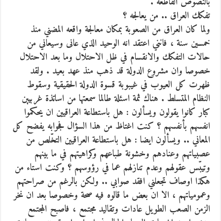
بالنصوص القاطعة .
تفكك العراق .. من يعالجه ؟
ولما كان العراق من الصعوبة بمكان معالجة واقعه المضني منذ
خمسين سنة ، فانني اعتقد انه الوحيد الذي عانى وسيعاني من
حالات التفكك والانقسام في ظل الاحتلال وما بعد الاحتلال
خصوصا وان مشروع الدولة قد ذهب منذ عهد بعيد . ولقد
ظهرت كل العيوب في غيبوبة قسوة الدولة الحقيقية وسقوط
النظام المتسلط . هناك ثمة اسئلة طالما سمعتها من اساتذة غربيين
كبار كانوا يقولون ويسألون : هل باستطاعة العراقيين ان يحكموا
انفسهم بأنفسهم ؟ كنت اغتاظ من هذا السؤال فجوابه يفضح كل
المعاني .. ويسألون ايضا : هل باستطاعة العراقيين التخّلص من
عصبياتهم وعنادهم وخشونة طباعهم وكراهيتهم في ما بينهم
وتيبّس عقولهم وعدم تنازلهم عما في رؤوسهم ؟ وكنت استاء من
هكذا اوصاف تجعلني افقد صوابي .. ولكن بالرغم من صراحتهم
وعمومياتهم ، الا ان بعض ما قالوه فيه صحة وخصوصا بعد ان نخر
الزمن الصعب الطويل عادات وتقاليد مجتمع ، فاصبح المجتمع