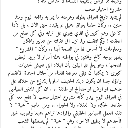
وشيعة مما فرض بالنتيجة انقساما لا مناص منه !
مشروع اختيار صعب
لم يشهد تاريخ العراق بطوله وعرضه ما يمر به واقعه اليوم ومنذ
سنين .. وكأن حلمنا بعراق جميل لم يتبدد حتى الان ، بل لأننا
كنا على وهم كبير في الذي يجري على ترابه وفي كل صقع من
اصقاعه ! وكم انتقلت ولما تزل الى ثقافته من تعابير وافكار
ومعلومات لا أساس لها من الصحة أبدا .. وكأن ” المشروع ”
يظهر بوجه كالح وتختبئ في بواطنه جملة أسرار لا يريد البعض
فضحها ، وهو يعلم علم اليقين بأن البلاد التي تعيش تحديات
كبرى لا يمكنها ان تبقى معرضة للفناء من خلال اجندة الانقسام
والمؤلم جدا ان يكون ديننا الحنيف اسلوبا يتنازع من خلاله على
مذهب او ارض او مصالح او طائفة .. . ان كل المتغير السياسي
في العراق اليوم يبدو كأنه مشروع اختيار صعب لا تنفع معه كل
مقاصد الحكماء ولا العقلاء ولا الخبراء .. ومن امامهم ” نخبة ” لا
تفقه العمل السياسي الحقيقي وافرادها تراهم جميعا وقلوبهم شتى
فأحدهم لا يطيق الاخر ، وهي ” نخبة ” لم يصطفها الشعب