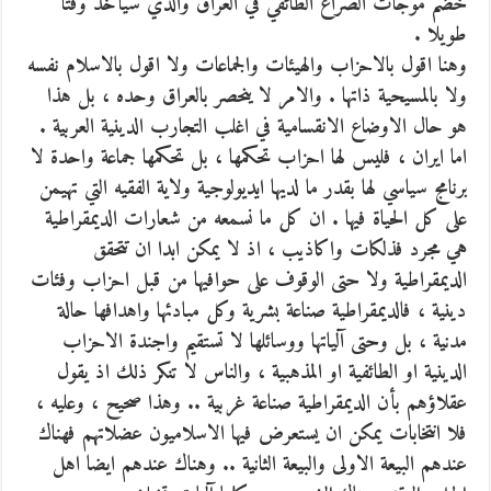
خضم موجات الصراع الطائفي في العراق والذي سيأخذ وقتا
طويلا .
وهنا اقول بالاحزاب والهيئات والجماعات ولا اقول بالاسلام نفسه
ولا بالمسيحية ذاتها . والامر لا ينحصر بالعراق وحده ، بل هذا
هو حال الاوضاع الانقسامية في اغلب التجارب الدينية العربية .
اما ايران ، فليس لها احزاب تحكمها ، بل تحكمها جماعة واحدة لا
برنامج سياسي لها بقدر ما لديها ايديولوجية ولاية الفقيه التي تهيمن
على كل الحياة فيها . ان كل ما نسمعه من شعارات الديمقراطية
هي مجرد فذلكات واكاذيب ، اذ لا يمكن ابدا ان تتحقق
الديمقراطية ولا حتى الوقوف على حوافيها من قبل احزاب وفئات
دينية ، فالديمقراطية صناعة بشرية وكل مبادئها واهدافها حالة
مدنية ، بل وحتى آلياتها ووسائلها لا تستقيم واجندة الاحزاب
الدينية او الطائفية او المذهبية ، والناس لا تنكر ذلك اذ يقول
عقلاؤهم بأن الديمقراطية صناعة غربية .. وهذا صحيح ، وعليه ،
فلا انتخابات يمكن ان يستعرض فيها الاسلاميون عضلاتهم فهناك
عندهم البيعة الاولى والبيعة الثانية .. وهناك عندهم ايضا اهل