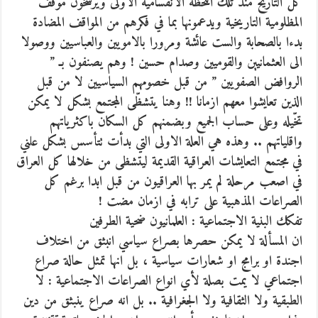
كل التاريخ منذ تلك اللحظة الانقسامية الاولى ويرسخّون موقف
المظلومية التاريخية ويدعمونها بما في فكرهم من المواقف المضادة
بدءا بالصحابة والست عائشة ومرورا بالامويين والعباسيين ووصولا
الى العثمانيين والقوميين وصدام حسين ! وهم يصنفون بـ ”
الروافض الصفويين ” من قبل خصومهم السياسيين لا من قبل
الذين تعايشوا معهم ازمانا !! وهنا يتشظّى المجتمع بشكل لا يمكن
تخّيله وعلى حساب الجميع وبضمنهم كل السكان باكثرياتهم
واقلياتهم .. وهذه هي العلة الاولى التي بدأت تتأسس بشكل علني
في مجتمع التعايشات العراقية القديمة ليتشظى من خلالها كل العراق
في اصعب مرحلة لم يمر بها العراقيون من قبل ابدا برغم كل
الصراعات المذهبية على ترابه في ازمان مضت !
تفكك البنية الاجتماعية : العلمانيون ضحية الطرفين
ان المسألة لا يمكن حصرها بصراع سياسي انبثق من اختلاف
اجندة او برامج او شعارات سياسية ، بل انها تمثل حالة صراع
اجتماعي لا يمت بصلة لأي انواع الصراعات الاجتماعية : لا
الطبقية ولا الثقافية ولا الجغرافية .. بل انه صراع ينبثق من دين