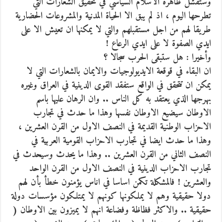
وستفشل ظاهرة الاسلام السياسي في تحقيق الشعارات التي
تطرحها اليوم ، اذ لم يبق الا الحياة المدنية والمشروعات الحضارية
طريقا لهم من اجل مستقبلهم والتي لا يمكنها ان تعيش الا على
ايدي الصفوة لا على ايدي الرعاع !
وأخيرا : هل ستبقى الحرب سجالا ؟
ان البقاء في قوقعة الايديولوجيات والايمان بالشعارات التي لا
يمكن ان تتحقق في الواقع ستفقد القوى الدينية في العراق وغيره
بهرجها الذي يعتقد به كل الناس .. وان الرهان عليها باسم
الاوطان سيضيع الاوطان نفسها وهذا ما حدث في تجارب
الاحزاب الوطنية القديمة في النصف الاول من القرن العشرين ،
وهذا ما حدث ايضا في تجارب الاحزاب القومية العربية في
النصف الثاني من القرن العشرين .. وهذا ما يحدث وسيحدث في
تجارب الاحزاب الدينية في النصف الاول من القرن الواحد
والعشرين ! فالمشكلة تكمن اساسا في اناس يؤمنون خطأ بأن لهم
دولا حقيقية وهم لا يملكونها كونهم لا يمتلكون مؤسسات دولة
حقيقية .. والاكثر فظاظة وفضاعة انهم لا يميزون بين الاوطان (