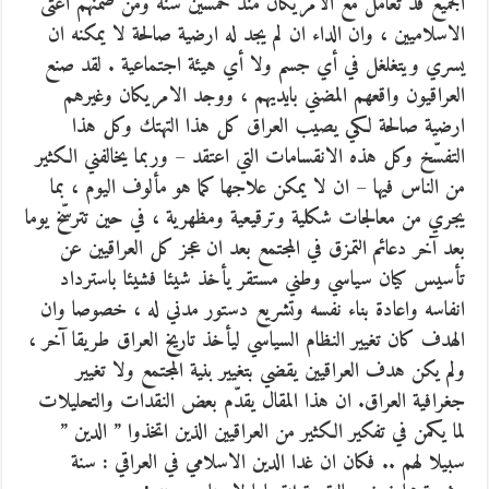
الجميع قد تعامل مع الامريكان منذ خمسين سنة ومن ضمنهم اعتى
الاسلاميين ، وان الداء ان لم يجد له ارضية صالحة لا يمكنه ان
يسري ويتغلغل في أي جسم ولا أي هيئة اجتماعية . لقد صنع
العراقيون واقعهم المضني بايديهم ، ووجد الامريكان وغيرهم
ارضية صالحة لكي يصيب العراق كل هذا التهتك وكل هذا
التفسّخ وكل هذه الانقسامات التي اعتقد – وربما يخالفني الكثير
من الناس فيها – ان لا يمكن علاجها كما هو مألوف اليوم ، بما
يجري من معالجات شكلية وترقيعية ومظهرية ، في حين تترسّخ يوما
بعد آخر دعائم التمزق في المجتمع بعد ان عجز كل العراقيين عن
تأسيس كيان سياسي وطني مستقر يأخذ شيئا فشيئا باسترداد
انفاسه واعادة بناء نفسه وتشريع دستور مدني له ، خصوصا وان
الهدف كان تغيير النظام السياسي ليأخذ تاريخ العراق طريقا آخر ،
ولم يكن هدف العراقيين يقضي بتغيير بنية المجتمع ولا تغيير
جغرافية العراق. ان هذا المقال يقدّم بعض النقدات والتحليلات
لما يكمن في تفكير الكثير من العراقيين الذين اتخذوا ” الدين ”
سبيلا لهم .. فكان ان غدا الدين الاسلامي في العراقي : سنة