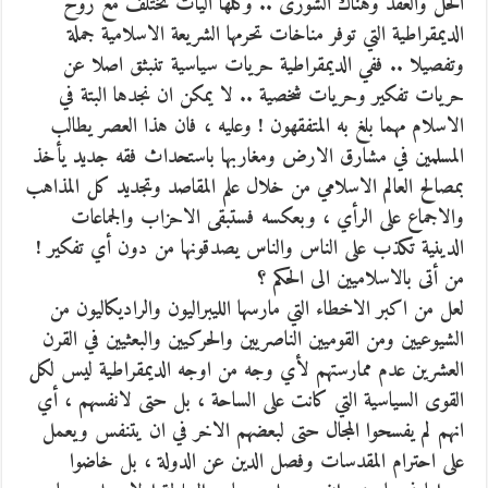
الحل والعقد وهناك الشورى .. وكلها آليات تختلف مع روح
الديمقراطية التي توفر مناخات تحرمها الشريعة الاسلامية جملة
وتفصيلا .. ففي الديمقراطية حريات سياسية تنبثق اصلا عن
حريات تفكير وحريات شخصية .. لا يمكن ان نجدها البتة في
الاسلام مهما بلغ به المتفقهون ! وعليه ، فان هذا العصر يطالب
المسلمين في مشارق الارض ومغاربها باستحداث فقه جديد يأخذ
بمصالح العالم الاسلامي من خلال علم المقاصد وتجديد كل المذاهب
والاجماع على الرأي ، وبعكسه فستبقى الاحزاب والجماعات
الدينية تكذب على الناس والناس يصدقونها من دون أي تفكير !
من أتى بالاسلاميين الى الحكم ؟
لعل من اكبر الاخطاء التي مارسها الليبراليون والراديكاليون من
الشيوعيين ومن القوميين الناصريين والحركيين والبعثيين في القرن
العشرين عدم ممارستهم لأي وجه من اوجه الديمقراطية ليس لكل
القوى السياسية التي كانت على الساحة ، بل حتى لانفسهم ، أي
انهم لم يفسحوا المجال حتى لبعضهم الاخر في ان يتنفس ويعمل
على احترام المقدسات وفصل الدين عن الدولة ، بل خاضوا