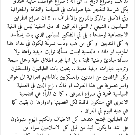
مذاهب وصراع تاريخ .. أي انه : صراع عواطف ملتهبة تتخندق
بكل شراسة لتتفجر عنها صراعات في السياسة والثقافة والجغرافية
وفي الاصل والمركز والفروع والاطراف .. !! ان صراع الطرفين
السياسيين : الشيعي / السني العراقيين قد دق اسفينا ليس في البنية
الاجتماعية لوحدها ، بل في التفكير السياسي الذي بات يستأسد
به كل المتدينين او كل من هّب ودّب بسرعة ليكون في عداد هذا
الحزب او ذاك ، فالعملية ليست مسألة ثوابت دينية راسخة ولا
مسألة مبادئ وطنية ثابتة ، بل انها مجرد اطلاق لحية وحمل سبحة
وترديد عبارات دينية معينة .. بحيث بات العلمانيون والمستقلون
وكل الرافضين من المدنيين والعسكريين بانتماءاتهم العراقية الى عوائل
واسر محسوبة على هذا الطرف او ذاك : زج الدين في العملية
السياسية ضحية في صراع الطرفين . كما ان المرأة هي الضحية
الاخرى التي ستكون فاقدة لكل شخصيتها وادوارها ان بقيت كما
هي عليه اليوم في العراق .
ان العلمانيين تجتمع عندهم كل الاطياف ولكنهم اليوم منبوذون
على اشد ما يكون النبذ من قبل كل الاسلاميين سواء من