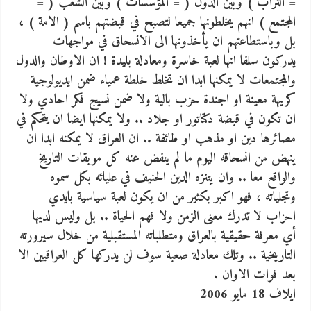
= التراب ) وبين الدول ( = المؤسسات ) وبين الشعب ( =
المجتمع ) انهم يخلطونها جميعا لتصبح في قبضتهم باسم ( الامة ) ،
بل وباستطاعتهم ان يأخذونها الى الانسحاق في مواجهات
يدركون سلفا انها لعبة خاسرة ومعادلة بليدة ! ان الاوطان والدول
والمجتمعات لا يمكنها ابدا ان تخلط خلطة عمياء ضمن ايديولوجية
كريهة معينة او اجندة حزب بالية ولا ضمن نسيج فكر احادي ولا
ان تكون في قبضة دكتاتور او جلاد .. ولا يمكنها ايضا ان يتحكم في
مصائرها دين او مذهب او طائفة .. ان العراق لا يمكنه ابدا ان
ينهض من انسحاقه اليوم ما لم ينفض عنه كل موبقات التاريخ
والواقع معا .. وان يتنزه الدين الحنيف في عليائه بكل سموه
وتجلياته ، فهو اكبر بكثير من ان يكون لعبة سياسية بايدي
احزاب لا تدرك معنى الزمن ولا فهم الحياة .. بل وليس لديها
أي معرفة حقيقية بالعراق ومتطلباته المستقبلية من خلال سيرورته
التاريخية .. وتلك معادلة صعبة سوف لن يدركها كل العراقيين الا
بعد فوات الاوان .
ايلاف 18 مايو 2006