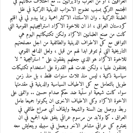
العراقيين ، او من العرب والايرانيين .. مع اختلاف مكانتهم في
المجتمع التركي بسبب نضوج الاحزاب الدينية التركية في ظل
العلمنة التركية . وان الاستثناء الاكثر اهمية ربما يبدو لي في اقليم
كردستان العراق ، اذ ان للاخوة الاكراد استراتيجيتهم القومية التي
كانت من صنع العلمانيين الاكراد ولكن تكتيكاتهم اليوم هي
التوافق مع كل الاطراف الدينية والطائفية من اجل مصلحتهم
التاريخية التي لم تتوفر ابدا لهم من قبل ، ولعل الدافع القومي
للاخوة الاكراد هو الذي جعلهم يتفقون على ” استراتيجية ” لا
يختلفون عليها ، ولكن غدت لهم القدرة على استخدام تكتيكات
سياسية ذكية ، ليس منذ ثلاث سنوات فقط ، بل منذ زمن
طويل بالتعامل مع كل الاطياف السياسية والدينية في مقدمتها
سواء كانت شيعية او سنّية ضد حكم صدام حسين .. واتمنى على
الاخوة الاكراد وكل الاطياف الاخرى ان يكونوا جميعا عامل
ربط ووصل بين السنة والشيعة وايقاف أي صراع طائفي في
العراق . كما ولابد من مرسوم عراقي يتفق عليه الجميع في ان
يحترم كل عراقي مشاعر الاخر ويعمل في سبيله ويتعايش معه