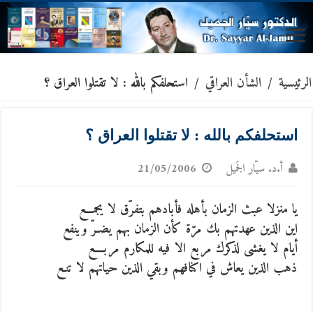
الرئيسية
/
الشأن العراقي
/
استحلفكم بالله : لا تقتلوا العراق ؟
استحلفكم بالله : لا تقتلوا العراق ؟
أ.د. سيّار الجَميل
21/05/2006
يا منزلا عبث الزمان بأهله فأبادهم بتفرّق لا يجمـــع
اين الذين عهدتهم بك مرّة كأن الزمان بهم يضـرّ وينفع
أيام لا يغشى لذكرك مربع الا فيه للمكارم مربــــع
ذهب الذين يعاش في اكنافهم وبقي الذين حياتهم لا تنـع