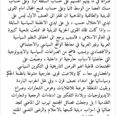
صراعا في ما بينهم انفسهم على حساب السلطة اولا وعلى حساب
مسك العصا من الوسط ثانيا وعلى حساب فسح المجال امام القوى
الدينية والطائفية والمذهبية ان تقفز الى الصف الاول ليس على
ايدي الاحتلال حسب ، بل على ايدي الانظمة السياسية السابقة
.. واذا كانت تلك القوى الحزبية الدينية قد تمتعّت بشعبية كبيرة
في العالم الاسلامي ، فالسبب يرجع الى اخفاق النظم السياسية
العربية وغير العربية في معالجة الواقع السياسي والاجتماعي
والاقتصادي وبسبب فاضح من الصراعات السياسية والايديولوجية
التي خاضتها لاسباب خارجية او داخلية ، وضيّعت على
المجتمعات قاطبة اهم الفرص التاريخية في التكوين السياسي
والحضاري معا .. كما وتلاعبت قوى خارجية متنوعة بانظمة الحكم
وسياساتها على امتداد نصف قرن ، وفي ظل الحرب الباردة
وبقيت المنطقة عرضة للانقلابات وهوس الشعارات وصراع
الايديولوجيات وبلادة التفكير بين ادعاءات الرجعية وشعارات
التقدمية ! بل وجعلت فصائل المجتمع تهرب الى الماضي لتجد
ضالتها في احزاب دينية تشبعها بالاحلام والرضى النفسي المقنع