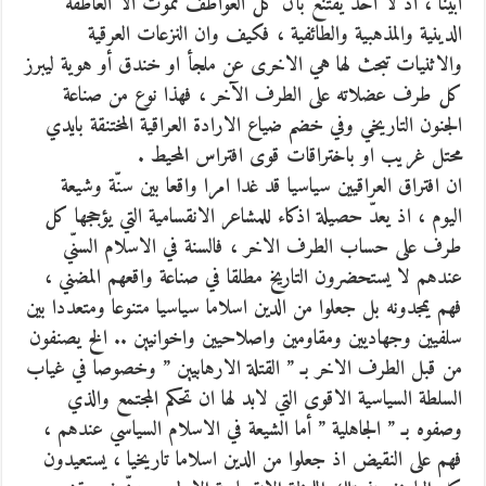
ابينا ، اذ لا احد يقتنع بأن كل العواطف تموت الا العاطفة
الدينية والمذهبية والطائفية ، فكيف وان النزعات العرقية
والاثنيات تبحث لها هي الاخرى عن ملجأ او خندق أو هوية ليبرز
كل طرف عضلاته على الطرف الآخر ، فهذا نوع من صناعة
الجنون التاريخي وفي خضم ضياع الارادة العراقية المختنقة بايدي
محتل غريب او باختراقات قوى افتراس المحيط .
ان افتراق العراقيين سياسيا قد غدا امرا واقعا بين سنّة وشيعة
اليوم ، اذ يعدّ حصيلة اذكاء للمشاعر الانقسامية التي يؤججها كل
طرف على حساب الطرف الاخر ، فالسنة في الاسلام السنّي
عندهم لا يستحضرون التاريخ مطلقا في صناعة واقعهم المضني ،
فهم يمجدونه بل جعلوا من الدين اسلاما سياسيا متنوعا ومتعددا بين
سلفيين وجهاديين ومقاومين واصلاحيين واخوانيين .. الخ يصنفون
من قبل الطرف الاخر بـ ” القتلة الارهابيين ” وخصوصا في غياب
السلطة السياسية الاقوى التي لابد لها ان تحكم المجتمع والذي
وصفوه بـ ” الجاهلية ” أما الشيعة في الاسلام السياسي عندهم ،
فهم على النقيض اذ جعلوا من الدين اسلاما تاريخيا ، يستعيدون