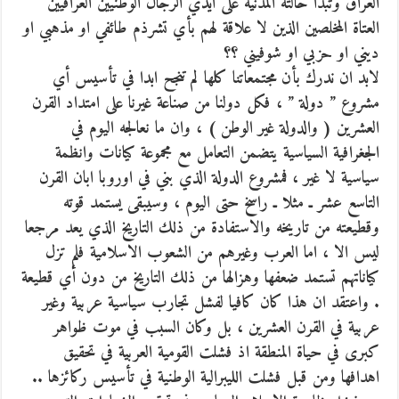
العراق وتبدأ حالته المدنية على ايدي الرجال الوطنيين العراقيين
العتاة المخلصين الذين لا علاقة لهم بأي تشرذم طائفي او مذهبي او
ديني او حزبي او شوفيني ؟؟
لابد ان ندرك بأن مجتمعاتنا كلها لم تنجح ابدا في تأسيس أي
مشروع ” دولة ” ، فكل دولنا من صناعة غيرنا على امتداد القرن
العشرين ( والدولة غير الوطن ) ، وان ما نعالجه اليوم في
الجغرافية السياسية يتضمن التعامل مع مجموعة كيانات وانظمة
سياسية لا غير ، فمشروع الدولة الذي بني في اوروبا ابان القرن
التاسع عشر ـ مثلا ـ راسخ حتى اليوم ، وسيبقى يستمد قوته
وقطيعته من تاريخه والاستفادة من ذلك التاريخ الذي يعد مرجعا
ليس الا ، اما العرب وغيرهم من الشعوب الاسلامية فلم تزل
كياناتهم تستمد ضعفها وهزالها من ذلك التاريخ من دون أي قطيعة
. واعتقد ان هذا كان كافيا لفشل تجارب سياسية عربية وغير
عربية في القرن العشرين ، بل وكان السبب في موت ظواهر
كبرى في حياة المنطقة اذ فشلت القومية العربية في تحقيق
اهدافها ومن قبل فشلت الليبرالية الوطنية في تأسيس ركائزها ..