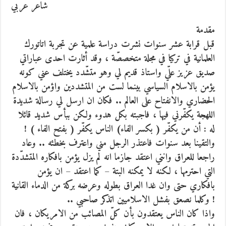
شاعر عربي
مقدمة
قبل قرابة عشر سنوات نشرت دراسة علمية عن تجربة اتاتورك
العلمانية في تركيا في مجلة متخصصّة ، وقد أثارت احدى عباراتي
صديق عزيز علّي واستاذ قديم لي وهو متشّدد يختلف عني كونه
يؤمن بالاسلام السياسي بينما لست من المتشددين واؤمن بالاسلام
الحضاري والانفتاح على العالم ..
فكان ان ارسل لي رسالة شديدة
اللهجة يكفّرني فيها ، فاجبته بكل هدوء ولكن ببأس شديد قائلا
له : أن من يكفّر ( بكسر الفاء) الناس يكفّر ( بفتح الفاء ) !
والتقينا بعد سنوات فاعتذر الرجل مني واعترف بخطئه .. وعاد
راجعا للعراق وانني اعتقد جازما انه لم يزل يؤمن بافكاره المتشدّدة
التي احترمها ، لكنه لا يمكنه البتة – كما اعتقد – ان يؤمن
بافكاري حتى وان غدا العراق بطوله وعرضه بركة من الدماء القانية
! وكلما نصعق بفشل الاسلاميين اتذكر صاحبي ..
واذا كان الناس يعتقدون بأن كلّ المصائب من الامريكان ، فان