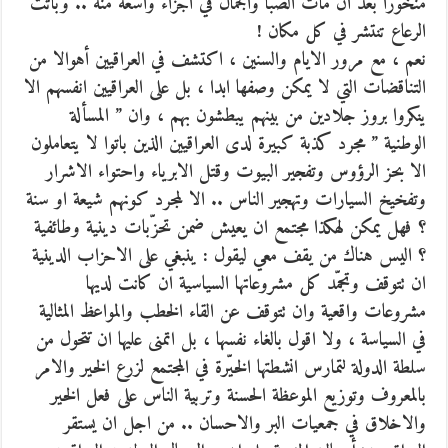
منخورا بعد ان مات الصبا والجمال في اجزاء واسعة منه .. وباتت
الرعاع تنتشر في كل مكان !
نعم ، مع مرور الايام والسنين ، اكتشف في العراقيين أهوالا من
التناقضات التي لا يمكن وصفها ابدا ، بل على العراقيين انفسهم الا
ينكروا بروز جلادين من بينهم يبطشون بهم ، وان ” المسألة
الوطنية ” مجرد كذبة كبيرة لدى العراقيين الذين باتوا لا يتعاملون
الا بحز الرؤوس وتفجير البيوت وقتل الابرياء واحتواء الاشرار
وتفخيخ السيارات وتهجير الناس .. الا لمجرد كونهم شيعة او سنة
؟ فهل يمكن لهكذا مجتمع ان يعيش ضمن تحزّبات دينية وطائفية
؟ اليس هناك من يقف معي ليقول : ينبغي على الاحزاب الدينية
ان تتوقف وتجمّد كل مشروعاتها السياسية ان كانت لديها
مشروعات واقعية وان تتوقف عن القاء الخطب والمواعظ المثالية
في السياسة ، ولا اقول بالغاء نفسها ، بل اتمنى عليها ان تتحول من
سلطة الدولة لتمارس انشطتها الخيّرة في المجتمع لزرع الخير والامر
بالمعروف وتوزيع الموعظة الحسنة وتربية الناس على فعل الخير
والاخلاق في جمعيات البر والاحسان .. من اجل ان يستقر