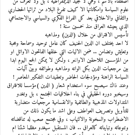
اصطفاء بالاسم ، وهي لا تجيد الديمقراطية ، بل ولا تعرف من
علوم السياسة وامكاناتها الا كيف تفرغ البلاد من ثرائها الحضاري
والثقافي والاخلاقي بعد كل الفراغ الفكري والسياسي والاجتماعي
الذي يعيشه العراق منذ خمسين سنة !
تأسيس الافتراق من خلال (الدين) ومذاهبه
لا احد يختلف ان الدين الحنيف كان عامل توحيد وسماحة ومحبة
وتعايش وتضامن .. ضمن الاليات التي خلقها الفاتحون الاوائل او
من المؤسسين اللاحقين الاواخر ، ولكن لا يمكن الجمع اليوم ابدا
بين مرجعيات الدين بكل الوانه ومذاهبه وطوائفه وبين آليات
السياسة الراهنة ومؤدلجات الحاضر وتعقيدات التفكير المعاصر !
وعند ذاك سيصبح سوء استخدام شعار ( الدين )مؤسسا للافتراق
وسيخبو دوره الحقيقي في بناء اخلاقيات المجتمع ، بل وتغدو
المتداولات المذهبية والطائفية والانقسامية مرجعيات متضاربة
للتأويل وتصريف العواطف وعلى اشد ما يكون ذلك من
الاضطراب والسخونة والالتهاب ، وفي مجتمع صعب له تناقضاته
وتنوعاته وتبايناته كالعراق .. فان المستقبل سيغدو مظلما شئنا ام