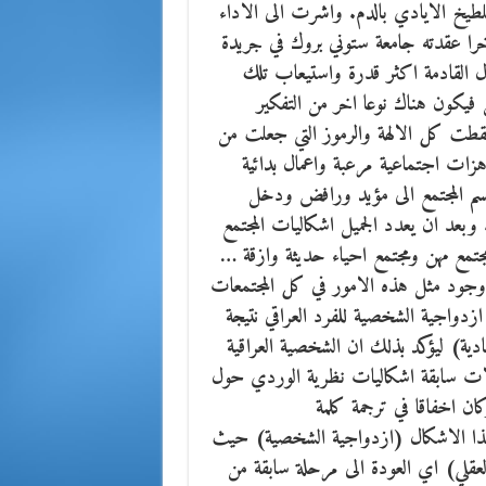
تلطيخ الايادي بالدم. واشرت الى الاداء
ؤخرا عقدته جامعة ستوني بروك في جريدة
مل ان تكون الاجيال القادمة اكثر قدرة واستيعاب تلك
 فيكون هناك نوعا اخر من التفكير
ف والسايكولوجية المنفتحة. وبعد 9 / 4 / 2003 سقطت كل الالهة والرموز التي جعلت من
زات اجتماعية مرعبة واعمال بدائية
نقسم المجتمع الى مؤيد ورافض ودخل
 وبعد ان يعدد الجميل اشكاليات المجتمع
مجتمع مهن ومجتمع احياء حديثة وازقة …
جود مثل هذه الامور في كل المجتمعات
زدواجية الشخصية للفرد العراقي نتيجة
ادية) ليؤكد بذلك ان الشخصية العراقية
الات سابقة اشكاليات نظرية الوردي حول
ة العراقية في صوت الاهالي في 13 / 9 / 2005 وكان اخفاقا في ترجمة كلمة
ببا في هذا الاشكال (ازدواجية الشخصية) حيث
قلي) اي العودة الى مرحلة سابقة من