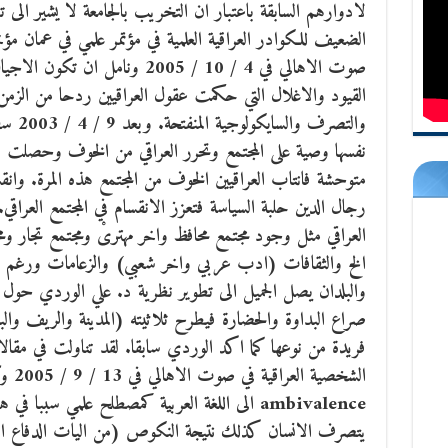
لادوارهم السابقة باعتبار ان التخريب بالجامعة لا يشير الى 
الضعيف للكوادر العراقية العلمية في مؤتمر علمي في عمان م
صوت الاهالي في 4 / 10 / 2005 ونا
القيود والاغلال التي حكمت عقول العراقيين ردحا من الزمن
والتصر
نفسها وصية على المجتمع وتحرر العراقي من الخوف وحصلت ه
متوحشة فانتاب العراقيين الخوف من المجتمع هذه المرة. وا
رجال الدين حلبة السياسة فتعزز الانقسام في المجتمع العراقي.
العراقي مثل وجود مجتمع محافظ واخر مهترىْ ومجتمع تجار و
الخ والثقافات (ادب عربي واخر شعبي) والزعامات ورغم و
والبلدان يصل الجميل الى تطوير نظرية د. علي الوردي حول ا
صراع البداوة والحضارة فيطرح ثلاثيته (المدينة والريف والب
فريدة من نوعها كما اكد الوردي سابقا. لقد تناولت في مق
الشخصي
ambivalence الى اللغة العربية كمصطلح علمي س
يتصرف الانسان كذلك نتيجة النكوص (من اليات الدفاع الع