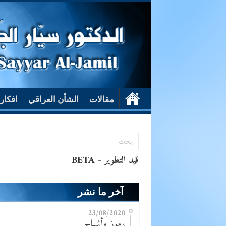
مقالات
الشأن العراقي
افكار
آخر ما نشر
23/08/2020
رموز وأشباح