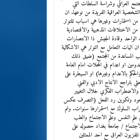
جتمع العراقي وشراسة السلطات التي
شخصية العراقية الفريدة من نوعها. ان
من استمارات وغيرها هي اسباب للتوتر
من الاختلافات المذهبية والاقتصادية
زب الواحد وقادة الجيش ذا الانتصارات
. ان اليات التعامل مع التوتر هي الاشكالية
طلب المساعدة من المجتمع (ضيق ذلك
ومين او اعدام في المحلات امام العامة
الحكم بالاعدام وغيرها) او السيطرة على
ثي بتراجع الانتاج الادبي والفني
ي والاضطراب الفكري خلال التغيير
 والتعود وتكوين رد الفعل (التصرف عكس
طراب السلوك مع استمرارها سنوات. وتم
م علم النفس وعلم الاجتماع والطب
لاجتماع / جامعة بغداد حصوله على
تلفزيون العراق مع احد الممثلين