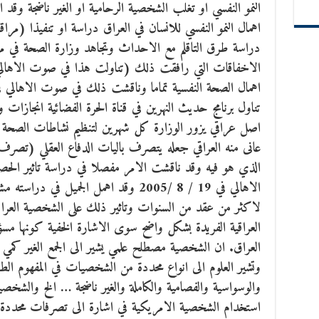
النمو النفسي او تغلب الشخصية الرحامية او الغير ناضجة وقد
اهمال النمو النفسي للانسان في العراق دراسة او تنفيذا (مر
دراسة طرق التاقلم مع الاحداث وتجاهد وزارة الصحة في مر
تناول برنامج حديث النهرين في قناة الحرة الفضائية انجازات 
اصل عراقي يزور الوزارة كل شهرين لتنظيم نشاطات الصحة الن
عانى منه العراقي جعله يتصرف باليات الدفاع العقلي (تصر
الذي هو فيه وقد ناقشت الامر مفصلا في دراسة تاثير الحص
الاهالي في 19 / 8 /2005 وقد اهمل الجميل
لاكثر من عقد من السنوات وتاثير ذلك على الشخصية العراقي
العراقية الفريدة بشكل واضح سوى الاشارة الخفية كونها 
العراق. ان الشخصية مصطلح علمي يشير الى الجمع الغير كمي ل
وتشير العلوم الى انواع محددة من الشخصيات في المفهوم الط
والوسواسية والفصامية والكاملة والغير ناضجة … الخ والشخصي
استخدام الشخصية الامريكية في اشارة الى تصرفات محددة في ا