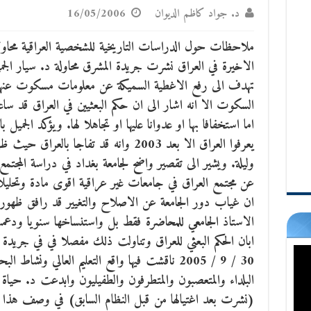
د. جواد كاظم الديوان
16/05/2006
ملاحظات حول الدراسات التاريخية للشخصية العراقية محاول
الاخيرة في العراق نشرت جريدة المشرق محاولة د. سيار الجمي
تهدف الى رفع الاغطية السميكة عن معلومات مسكوت عنها و
السكوت الا انه اشار الى ان حكم البعثيين في العراق قد سا
اما استخفافا بها او عدوانا عليها او تجاهلا لها. ويؤكد الجميل ب
يعرفوا العراق الا بعد 2003 وانه قد تفاجا 
وليلة. ويشير الى تقصير واضح لجامعة بغداد في دراسة المج
عن مجتمع العراق في جامعات غير عراقية اقوى مادة وتحلي
ان غياب دور الجامعة عن الاصلاح والتغيير قد رافق ظهور
الاستاذ الجامعي للمحاضرة فقط بل واستنساخها سنويا ودعم
30 / 9 / 2005 ناقشت فيها واقع التعليم العالي ونش
البلداء والمتعصبون والمتطرفون والطفيليون وابدعت د. حياة
(نشرت بعد اغتيالها من قبل النظام السابق) في وصف هذا ال