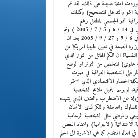
 اوردت امثلة عديدة على ذلك. لقد تم
اقبة النمو والتدخل للتصحيح) وكذلك
اقبة النمو الجسمي للطفل رغم
الاخفاقات التي رافقت ذلك (تناولت هذا في صوت الاهالي في 14 / 6 و 5 / 7 / 2005 ) وتم
اهمال الصحة النفسية تماما وناقشت ذلك في صوت الاهالي في 6 / 9 و 27 / 9 / 2005 بعد ان
وزارة الصحة في تعيين طبيبا امريكيا من
فسية! ان الكم الهائل من التوتر الذي
ف عفوي) للتخلص من التوتر او الوضع
ار على الشخصية العراقية في صوت
 في دراسته مشكلة الحصار الاقتصادي الذي استمر
ة. لم يرسم الجميل ملامح الشخصية
مسؤولة عن الاضطراب والعنف الذي يشهده
لسلوك والعاطفة والفكر لدى الانسان
بيعي والمرضي مثل الشخصية الرحامية
ة الاعتدائية (الاجرامية) واعتاد البعض
لعالم المتقدم كما هي الاشارة الى الحلم