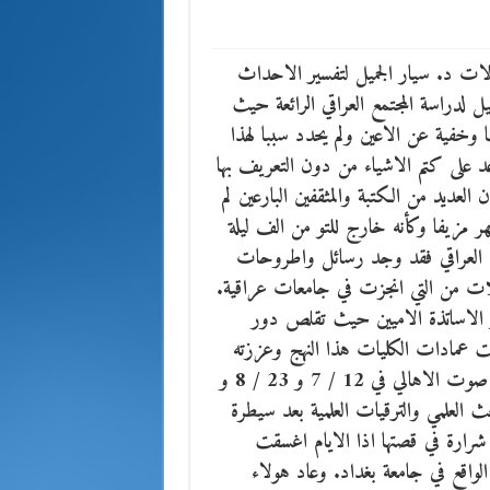
ات د. سيار الجميل لتفسير الاحداث
ل لدراسة المجتمع العراقي الرائعة حيث
خفية عن الاعين ولم يحدد سببا لهذا
عد على كتم الاشياء من دون التعريف بها
ان العديد من الكتبة والمثقفين البارعين لم
بالعراق حيث ظهر مزيفا وكأنه خارج للتو من الف ليلة
تمع العراقي فقد وجد رسائل واطروحات
لات من التي انجزت في جامعات عراقية.
 الاساتذة الاميين حيث تقلص دور
ت عمادات الكليات هذا النهج وعززته
ابان الحكم البعثي للعراق وتناولت ذلك مفصلا في في جريدة صوت الاهالي في 12 / 7 و 23 / 8 و
اط البحث العلمي والترقيات العلمية بعد سيطرة
 شرارة في قصتها اذا الايام اغسقت
واقع في جامعة بغداد. وعاد هولاء