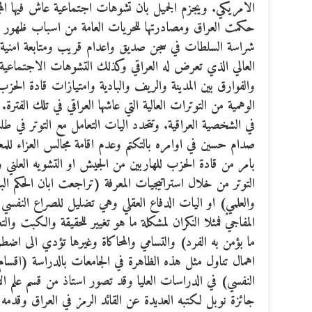
الامريكي. ويجزم الجميل بان تشوهات اجتماعية عاش فيها الم
حكمت العراق ومصادرتها للحريات العامة من اسباب ظهور ال
شراسة السلطات في سجن صديق واعدام قريب ومتابعة امنية 
العالي الذي تعرض له العراقي وكذلك التشوهات الاجتماعية 
والفوارق بين المدينة والريف والبادية وامتيازات قادة الح
الوهمية من التوترات العالية التي عاشها العراقي في تلك الفترة
في الشخصية العراقية. وتتحدد اليات التعامل مع التوتر في 
صدام حسين في اوامره بالتكتم وعدم اقامة مجالس العزاء للمعد
بامر من قادة الحزب للهاربين من الجيش او التشويه العلني و
التوتر من خلال استراتيجيات المعرفة (تراجعت ابان الحكم البع
والعلمي) او اليات الدفاع العقلي وهي تضليل للصراع النفس
المفاجيْ فمثلا النكران لمشكلة ما هو تغيير للحقيقة والكبت
ما بؤمن به الفرد) والتسامي والمحاكاة وغيرها تؤدي الى اض
اهمال تناول مثل هذه الظاهرة في الجامعات بالدراسة (اقسا
النفسي) في الدراسات العليا وقد تصور استاذ من قسم علم ا
جائزة نوبل لكتبه العديدة عن القائد الرمز في العراق وقدمه 