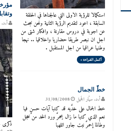
وتقابل 1914- 
استكمالا للرؤية الاولى التي عالجناها في الحلقة
السابقة ، اعود لتقديم الرؤية الثانية ونحن نبحث
أ.د. س
عن اجوبة في دروس مقارنة ، وافكار شتى من
اجل ان نبصر طريقا حضاريا واخلاقيا .. نهجا
وطنيا عراقيا من اجل المستقبل .
أكمل القراءة »
خطّ الجمال
أ.د. سيّار الجَميل
31/08/2008
خط الجمال على خدَّيه قد كتبا آيات حسنٍ فيا
نعم الذي كتبا ما زال يحمرَّ ورد الخد من خجل
ذكرى ح
وطالما إحمرَّ نبت جاور اللهبا