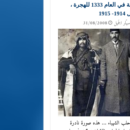
مؤرخة في العام 1333 للهجرة ،
1915
يّار الجَميل
31/08/2008
لب الشهباء … هذه صورة نادرة