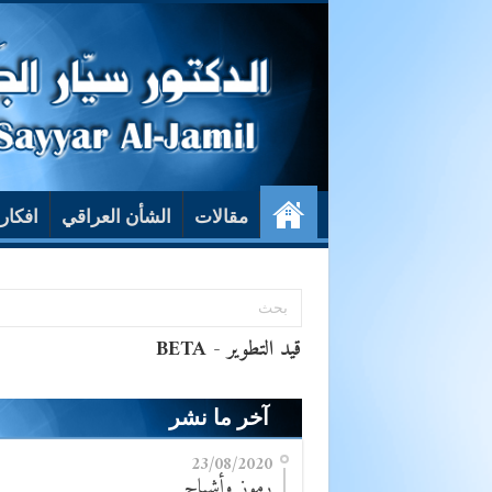
مقالات
الشأن العراقي
افكار
آخر ما نشر
23/08/2020
رموز وأشباح