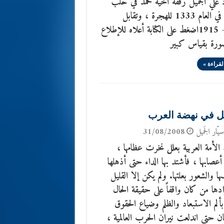
 علي الجميل رفقة اخيه محمد في حلب
مؤرخة في العام 1333 للهجرة ، وتقابل
1914- 1915اضغط على الكتابة أعلاه للإطلاع
صورة بقياس كبير
لقراءة »
ل في نهضة العرب
يّار الجَميل
31/08/2008
لأمة العربية بعلل نخرت عظامها ،
صابها ، فأشتد بها الداء حتى أذهلها
ا والشعور بعلتها. ولم يكن إلا القليل
دها من كان واقفاً على حقيقة الحال
بألم الاستبعاد والظلم وضياع الحقوق
ن حتى اندلعت نيران الحرب العالمية ،