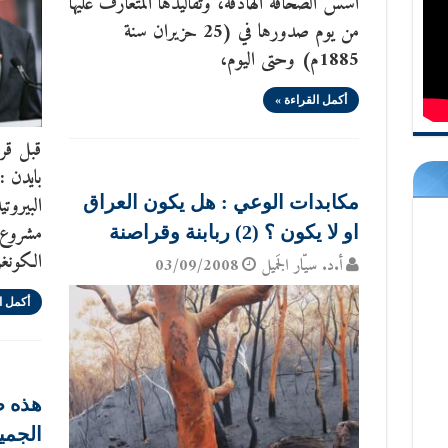
أسس الصحافة الهادفة، وتقاليدها المتعارف عليها
من يوم صدورها في (25 حزيران سنة
1885م) وحتى اليوم،
أكمل القراءة »
قبل قرا
بايدن :
مكابدات الوعي : هل يكون العراق
مشروع 
او لا يكون ؟ (2) ربابنة وقراصنة
الكونغ
أ.د. سيّار الجَميل
03/09/2008
أكمل ا
هذه ص
الجمي