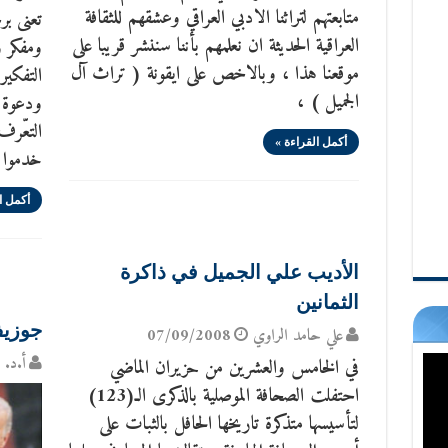
متابعتهم لتراثنا الادبي العراقي وعشقهم للثقافة
تعنى ب
العراقية الحديثة ان نعلمهم بأننا سننشر قريبا على
ومفكر و
موقعنا هذا ، وبالاخص على ايقونة ( تراث آل
التفكير
الجميل ) ،
ودعوة ا
التعّرف
أكمل القراءة »
خدموا 
أكمل ا
الأديب علي الجميل في ذاكرة
الثمانين
جوزيف 
علي حامد الراوي
07/09/2008
أ.د. س
في الخامس والعشرين من حزيران الماضي
احتفلت الصحافة الموصلية بالذكرى الـ(123)
لتأسيسها متذكرة تاريخها الحافل بالثبات على