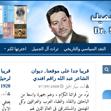
النقد السياسي والتاريخي
تراث آل الجميل
اخترتها لكم
قريبا جدا على موقعنا.. ديوان
قريبا 
الشاعر عبد الله راقم افندي
1928 م.. مقالات .. خواطر .. مواقف
أ.د. سيّار الجَميل
07/09/2008
نوّد من قرائنا الكرام ، وهم جمهرة واسعة من
أ.د. س
الباحثين والنقاد والعلماء العرب والعراقيين وكل
يحتفي م
المهتمين والمستشرقين في العالم الذين لهم