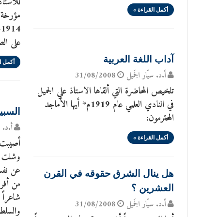
للاستاذ
أكمل القراءة »
على ال
آداب اللغة العربية
أكمل ا
أ.د. سيّار الجَميل
31/08/2008
تلخيص المحاضرة التي ألقاها الاستاذ علي الجميل
في النادي العلمي عام 1919م* أيها الأماجد
السبي
المحترمون:
أ.د. س
أكمل القراءة »
أصيبت ا
وشلت أع
عن نفسه
هل ينال الشرق حقوقه في القرن
من أفرا
العشرين ؟
شاعراً 
أ.د. سيّار الجَميل
31/08/2008
والسلطا