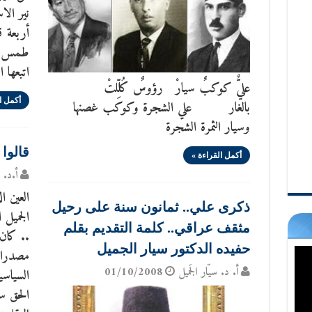
نير الا
أربعة ق
طمس الق
اتبعها ا
عليٌّ كوكبٌ سيارْ رؤوسٌ كُلِّلتْ
أكمل ا
بالغار علي الشجرة وكوكب غصنها
وسيار الثمرة الشجرة
قالوا
أكمل القراءة »
أ.د. س
العين ا
ذكرى علي.. ثمانون سنة على رحيل
الجميل 
مثقف عراقي.. كلمة التقديم بقلم
.. كان 
حفيده الدكتور سيار الجميل
مصدرا (
أ. د. سيّار الجَميل
01/10/2008
السياسي
الحق س