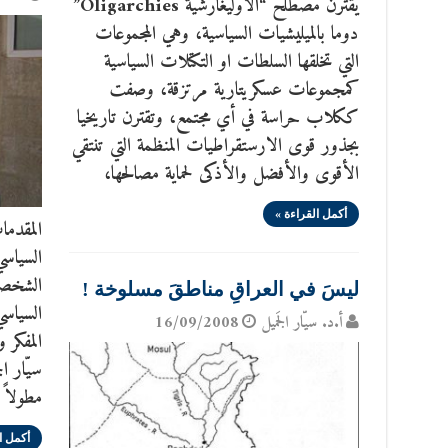
يقترن مصطلح “الاوليغارشية Oligarchies”
دوما بالميليشيات السياسية، وهي المجموعات
التي تخلقها السلطات او التكتلات السياسية
كمجموعات عسكريتارية مرتزقة، وصفت
ككلاب حراسة في أي مجتمع، وتقترن تاريخيا
بجذور قوى الارستقراطيات المنظمة التي تنتقي
الأقوى والأفضل والأذكى لحماية مصالحها،
أكمل القراءة »
المقدما
السياسي
الشخصيا
ليسَ في العراقِ مناطقَ مسلوخة !
السياسي
أ.د. سيّار الجَميل
16/09/2008
المفكر 
سيّار ا
مطولاً 
أكمل ا