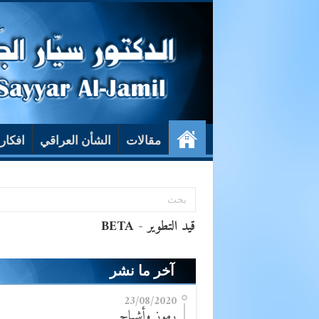
مقالات
الشأن العراقي
افكار
آخر ما نشر
23/08/2020
رموز وأشباح