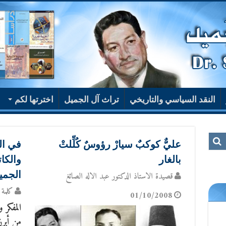
النقد السياسي والتاريخي
تراث آل الجميل
اخترتها لكم
عليٌّ كوكبٌ سيارْ رؤوسٌ كُلِّلتْ
في ال
بالغار
والكا
الجمي
قصيدة الاستاذ الدكتور عبد الاله الصائغ
كلمة 
01/10/2008
المفكر 
من أبرز