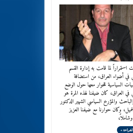
ت استمراراً لما قامت به إدارة القسم
 في أضواء العراق، من استضافة
ت السياسية للحوار معها حول الوضع
 في العراق، كان ضيفنا لهذه المرة هو
والباحث والمؤرخ السياسي الشهير الدكتور
لجميل، وكان حوارنا مع ضيفنا العزيز
وشاملاً،
لقراءة »