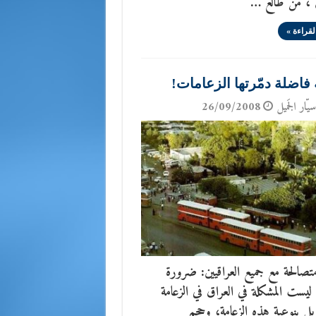
ن ، من طالع …
لقراءة »
 فاضلة دمّرتها الزعامات!
يّار الجَميل
26/09/2008
تصالحة مع جميع العراقيين: ضرورة
 ليست المشكلة في العراق في الزعامة
بل بنوعية هذه الزعامة، وحجم