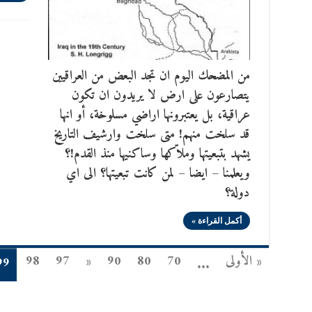
من المضحك اليوم ان تجد البعض من العراقيين
يتصارعون على ارض لا يريدون ان تكون
عراقية، بل يعتبرونها اراضي مسلوخة، أو انها
قد سلخت منهم! متى سلخت وارشيف التاريخ
يشهد بتبعيتها وملاّكها وساكنيها منذ القدم!؟
ويعلمنا – ايضا – لمن كانت تبعيتها؟ الى اي
دولة؟
أكمل القراءة »
« الأولى
70
80
90
«
97
98
99
...