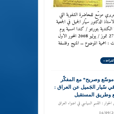
ري موسّع للمحاضرة الشفوية التي
لاستاذ الدكتور سيّار الجميل في الجمعية
ة الكندية بتورنتو / كندا امسية يوم
الاحد 27 تموز / يوليو 2008 المحور الاول
ت : اهمية الموضوع .. المنهج وفلسفة
لقراءة »
موسّع وصريح* مع المفكّر
ي سّيار الجَميل عن العراق :
ع وطريق المستقبل
الحوار : القسم السياسي في اضواء العراق
16/09/2