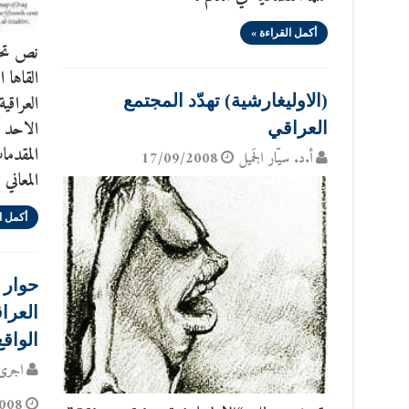
أكمل القراءة »
نص تحري
القاها ا
العراقي
(الاوليغارشية) تهدّد المجتمع
العراقي
المقدما
أ.د. سيّار الجَميل
17/09/2008
المعاني
أكمل ا
حوار 
العراق
الواق
اجرى 
008