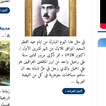
العقليي
أكمل ا
مدينة
أ.د. س
في مثل هذا اليوم المبارك من ايام عيد الفطر
السعيد الموافق للاول من شهر تشرين الاول /
اكتوبر 1928 ، تمر ذكرى مرور ثمانين سنة
على رحيل واحد من ابرز المثقفين العراقيين هو
علي الجميل والذي رحل في عزّ شبابه بعد ان
ساهم مساهمات جوهرية في كل من النهضة
العربية …
زعامة م
أكمل القراءة »
تاريخية
تفسها، 