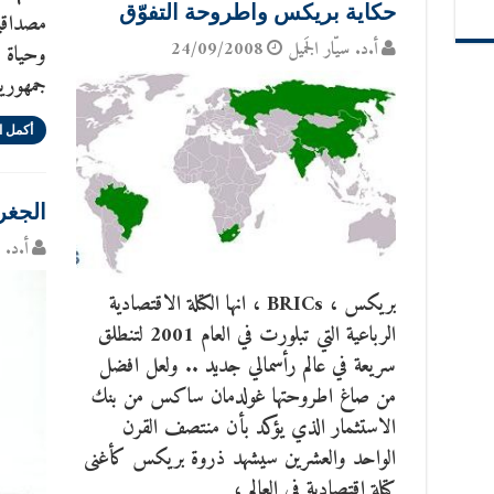
حكاية بريكس واطروحة التفوّق
مصداقيت
أ.د. سيّار الجَميل
24/09/2008
وحياة ا
جمهورية
أكمل ا
الجغر
أ.د. س
بريكس ، BRICs ، انها الكتلة الاقتصادية
الرباعية التي تبلورت في العام 2001 لتنطلق
سريعة في عالم رأسمالي جديد .. ولعل افضل
من صاغ اطروحتها غولدمان ساكس من بنك
الاستثمار الذي يؤكد بأن منتصف القرن
الواحد والعشرين سيشهد ذروة بريكس كأغنى
كتلة اقتصادية في العالم ،