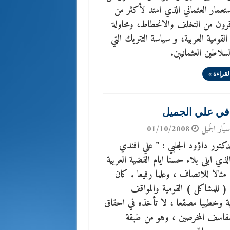
ستعمار العثماني الذي امتد لأكثر من
رون من التخلف والانحطاط، ومحاولة
ومية العربية، و سياسة التتريك التي
لسلاطين العثمانيين.
لقراءة »
 في علي الجميل
يّار الجَميل
01/10/2008
لدكتور داؤود الجلبي : ” علي افندي
الذي ابلى بلاء حسنا ايام القضية العربية
مثالا للانصاف ، وعلما رفيعا . كان
 للمشاكل ) القومية والمواقف
ة وخطيبا مصقعا ، لا تأخذه في احقاق
فاسف المخرصين ، وهو من طبقة