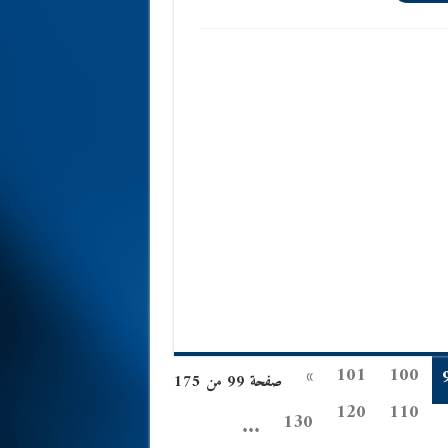
»
101
100
صفحة 99 من 175
120
110
130
...