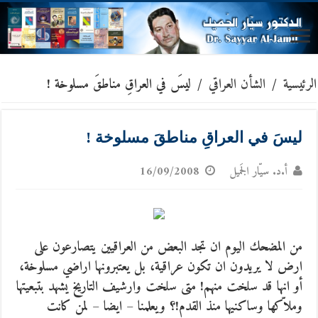
الرئيسية
/
الشأن العراقي
/
ليسَ في العراقِ مناطقَ مسلوخة !
ليسَ في العراقِ مناطقَ مسلوخة !
أ.د. سيّار الجَميل
16/09/2008
من المضحك اليوم ان تجد البعض من العراقيين يتصارعون على
ارض لا يريدون ان تكون عراقية، بل يعتبرونها اراضي مسلوخة،
أو انها قد سلخت منهم! متى سلخت وارشيف التاريخ يشهد بتبعيتها
وملاّكها وساكنيها منذ القدم!؟ ويعلمنا – ايضا – لمن كانت