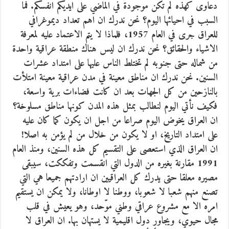
دعاوى كهذه لم تكن موجودة في الماضي على ايديكم انفسكم. فما
السبب في احيائها اليوم؟ نحن ندرك ان اهم تعداد ديموغرافي
للعراق جرى في العام 1957، فلماذا لا يتم الاعتماد عليه لمعرفة
الاشياء والحقائق؟ نحن ندرك ان ليس هناك منطقة عراقية واحدة
من شماله حتى جنوبه لم تختلط الناس عليها على امتداد عشرات
السنين. نحن ندرك ان مناطق معينة في مدن عراقية معينة امتلأت
بالنازحين من كل الجهات بعد ان كانت فضاءات برية واسعة،
فكيف نأتي اليوم لنطالب بمثل هذه المدن كونها مناطق مسلوخة؟
ان العراق يخوض اليوم صراعا من اجل ان يكون كما كان عليه
على امتداد التاريخ، او لا يكون من خلال من لم يؤمن به اصلا!
ان العراق الذي استعصى على التقسيم كل هذه السنين، ومنذ العام
1991 مقارنة بغيره من الدول التي انقسمت وتفككت، سيبقى
مصيره معلقا حتى يدرك كل العراقيين ان ارادتهم جميعا هي التي
تصنع منهم شعبا لا شعوبا، ووطنا لا اوطانا، ولا يمكن ان يستقيم
امره الا مع مشروع عراقي وطني موّحد، وهو يعيش في قلب
مجال حيوي، ويجاور دول اقليمية لا يستهان بها. ان العراق لا