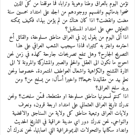
نؤمن اليوم بالعراق وطنا وهوية وترابا، فما موقفنا من كلّ الذين
ضحوا بدمائهم وانفسهم ووجودهم من اجله على امتداد خمسين سنة
مضت وانقضت؟ اذا كان هناك من لم يؤمن بهذا، فكيف يمكنه
التعايش معي على امتداد المستقبل؟
اذا أتى اليوم من يقول إن في العراق مناطق مسلوخة، والقائل أخ
احترمه واعتز به كثيرا، فماذا سيجيب الشعب العراقي على هذا
التصريح الجارح؟ وهل تنفع تصريحات جارحة كهذه في زمن نحن
احوج ما نكون الى العقل والحلم والصبر والمشاركة والمرونة لا الى
اثارة التشنج والكراهية واشعال العواطف المتمردة. خصوصا ونحن
نعلم بيد من مقاليدنا جميعا؟! واخيرا أسأل: من يسلخ من؟ ومن
يريد سلخ العراق؟
اذا كنتم تسمونها مناطق مسلوخة او مقتطعة. فممّن سلخت؟ ونحن
ندرك تاريخ العراق العثماني على امتداد اربعة قرون، ونعرف
ولايات العراق وتبعية مناطق كل ولاية من السناجق والاقضية
والنواحي. نحن ندرك دور اي مدينة عراقية في التاريخ الحديث
واعداد سكانها والتحولات الديموغرافية التي اصابتها. نحن ندرك أن