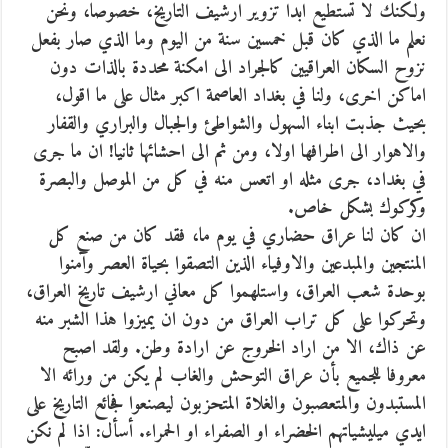
ولكنك لا تستطيع ابدا تزوير ارشيف التاريخ، خصوصا، ونحن
نعلم ما الذي كان قبل خمسين سنة من اليوم وما الذي صار بفعل
نزوح السكان العراقيين كالجراد الى امكنة محددة بالذات دون
اماكن اخرى، ولنا في بغداد العاصمة اكبر مثال على ما اقول،
بحيث جذبت ابناء السهول والشواطئ والجبال والبراري والقفار
والاهوار الى اطرافها اولا، ومن ثم الى احشائها ثانيا! ان ما جرى
في بغداد، جرى مثله او اتعس منه في كل من الموصل والبصرة
وكركوك بشكل خاص.
ان كان لنا عراق حضاري في يوم ما، فقد كان من صنع كل
المنتجين والمبدعين والاوفياء الذين التصقوا بحياة العصر وآمنوا
بوحدة شعب العراق، واستلهموا كل معاني ارشيف تاريخ العراق،
وتحركوا على كل تراب العراق من دون ان يميزوا هذا الشبر منه
عن ذاك، الا من اراد الخروج عن ارادة وطن. ولقد اصبح
معروفا للجميع بأن عراق التوحش والغاب لم يكن من ورائه الا
المستبدون والمتعصبون والغلاة المتحزبون ليصنعوا فجائع التاريخ على
ايدي ميليشياتهم الخضراء او الصفراء او الحمراء. أسأل: اذا لم نكن