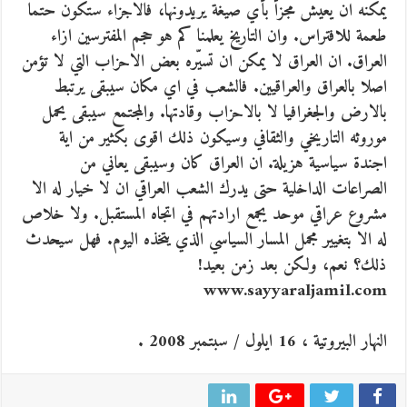
يمكنه ان يعيش مجزأ بأي صيغة يريدونها، فالاجزاء ستكون حتما
طعمة للافتراس. وان التاريخ يعلمنا كم هو حجم المفترسين ازاء
العراق. ان العراق لا يمكن ان تسيّره بعض الاحزاب التي لا تؤمن
اصلا بالعراق والعراقيين. فالشعب في اي مكان سيبقى يرتبط
بالارض والجغرافيا لا بالاحزاب وقادتها. والمجتمع سيبقى يحمل
موروثه التاريخي والثقافي وسيكون ذلك اقوى بكثير من اية
اجندة سياسية هزيلة. ان العراق كان وسيبقى يعاني من
الصراعات الداخلية حتى يدرك الشعب العراقي ان لا خيار له الا
مشروع عراقي موحد يجمع ارادتهم في اتجاه المستقبل. ولا خلاص
له الا بتغيير مجمل المسار السياسي الذي يتخذه اليوم. فهل سيحدث
ذلك؟ نعم، ولكن بعد زمن بعيد!
www.sayyaraljamil.com
النهار البيروتية ، 16 ايلول / سبتمبر 2008 .