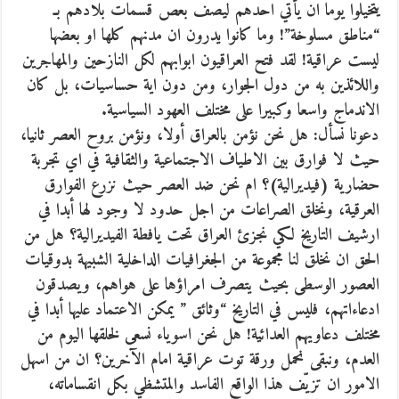
يتخيلوا يوما ان يأتي احدهم ليصف بعص قسمات بلادهم بـ
“مناطق مسلوخة”! وما كانوا يدرون ان مدنهم كلها او بعضها
ليست عراقية! لقد فتح العراقيون ابوابهم لكل النازحين والمهاجرين
واللائذين به من دول الجوار، ومن دون اية حساسيات، بل كان
الاندماج واسعا وكبيرا على مختلف العهود السياسية.
دعونا نسأل: هل نحن نؤمن بالعراق أولا، ونؤمن بروح العصر ثانيا،
حيث لا فوارق بين الاطياف الاجتماعية والثقافية في اي تجربة
حضارية (فيديرالية)؟ ام نحن ضد العصر حيث نزرع الفوارق
العرقية، ونخلق الصراعات من اجل حدود لا وجود لها أبدا في
ارشيف التاريخ لكي نجزئ العراق تحت يافطة الفيديرالية؟ هل من
الحق ان نخلق لنا مجموعة من الجغرافيات الداخلية الشبيهة بدوقيات
العصور الوسطى بحيث يتصرف امراؤها على هواهم، ويصدقون
ادعاءاتهم، فليس في التاريخ “وثائق ” يمكن الاعتماد عليها أبدا في
مختلف دعاويهم العدائية! هل نحن اسوياء نسعى لخلقها اليوم من
العدم، ونبقى نحمل ورقة توت عراقية امام الآخرين؟ ان من اسهل
الامور ان تزيّف هذا الواقع الفاسد والمتشظي بكل انقساماته،