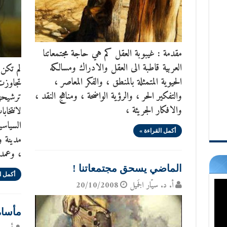
مقدمة : غيبوبة العقل كم هي حاجة مجتمعاتنا
العربية قاطبة الى العقل والادراك ومسالكه
لم تكن 
الحيوية المتمثلة بالمنطق ، والفكر المعاصر ،
تجاوزت 
والتفكير الحر ، والرؤية الواضحة ، ومناهج النقد ،
ترشيحه
والافكار الجريئة ،
لانتخاب
السياس
أكمل القراءة »
، وعمدة له 996
الماضي يسحق مجتمعاتنا !
أكمل ا
أ. د. سيّار الجَميل
20/10/2008
مأساة