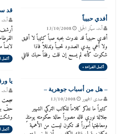
قد سم
أفدي حبيباً
أ.د. س
أ.د. سيّار الجَميل
13/10/2008
أرشف زل
أفدي حبيباً قد غدوت بحبه صباً كئيباً لا أفيق
القرطاس
ولا أعي يبدي الصدود تحبباً وتدللاً فاذا
لابساً م
شكوت كأنه لم يسمع إن قلت رفقاً حبك قاتلي
أكمل ا
أكمل القراءة »
يا ور
– هل من أسباب جوهرية –
أ.د. س
صدى الجمهور
13/10/2008
سجعت ب
كثيراً ما نتذكر كلاماً للكاتب التركي الشهير
حفّ بال
جلالة نوري قاله مصوراً حالة حكومته يومئذٍ
وشكت ك
ومعالجتها أموراً قد تكون ليست من الأهمية
أكمل ا