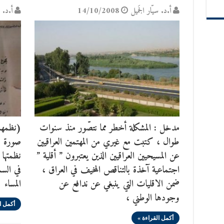
أ.د. سيّار الجَميل
14/10/2008
أ.د. س
مدخل : المشكلة أخطر مما نتصّور منذ سنوات
(نظمها 
طوال ، كتبت مع غيري من المهتمين العراقيين
صورة لل
عن المسيحيين العراقيين الذين يعتبرون ” أقلية ”
نظمتها 
اجتماعية آخذة بالتناقص المخيف في العراق ،
في السم
ضمن الاقليات التي ينبغي عن ندافع عن
المساء
وجودها الوطني ،
أكمل ا
أكمل القراءة »