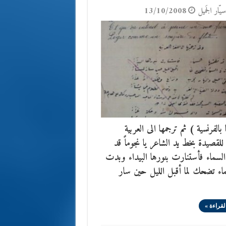
يّار الجَميل
13/10/2008
بالفرنسية ) ثم ترجمها الى العربية
قصيدة بخط يد الشاعر يا نجوماً قد
السماء فأستنارت بنورها البيداء وبدت
اء تضحك لما أقبل الليل حين سار
لقراءة »