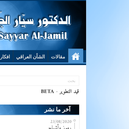
مقالات
الشأن العراقي
افكار
آخر ما نشر
23/08/2020
رموز وأشباح