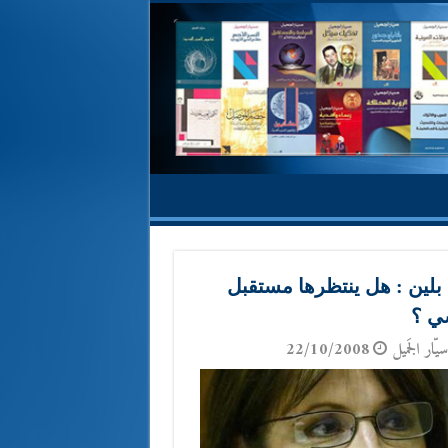
بلين : هل ينتظرها مستقبل
ي ؟
يّار الجَميل
22/10/2008