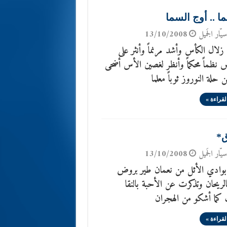
ا .. أوج السما
يّار الجَميل
13/10/2008
ال الكأس وأشد مرنماً وأنثر على
 نظماً محكماً وأنظر لغصين الأس أضحى
ن حلة النوروز ثوباً معلما
لقراءة »
ق*
يّار الجَميل
13/10/2008
وادي الأثل من نعمان طير بروض
ريحان وتذكرت عن الأحبة بالنقا
ما أشكو من الهجران
لقراءة »