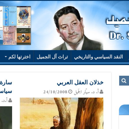
النقد السياسي والتاريخي
تراث آل الجميل
اخترتها لكم
خذلان العقل العربي
سارة 
سياس
أ. د. سيّار الجَميل
24/10/2008
أ.د. س