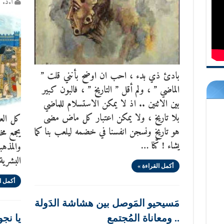
أ.د. س
بادئ ذي بدء ، احب ان اوضح بأنني قلت ”
الماضي ” ، ولم أقل ” التاريخ ” ، فالبون كبير
بين الاثنين .. اذ لا يمكن الاستسلام للماضي
بلا تاريخ ، ولا يمكن اعتبار كل ماض مضى
كل العا
هو تاريخ ونسجن انفسنا في خضمه ليلعب بنا كما
يجمع مخ
يشاء ! كّنا …
والمذهب
البشرية
أكمل القراءة »
أكمل ا
مَسيحيو المَوصل بين هشاشة الدَولة
.. ومعاناة المُجتمع
يا نجوم