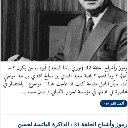
رموز وأشباح الحلقة 32 (نوري باشا السعيد) أبوه .. من يكون ؟ ما
أصله ؟ وما فصله ؟ قصة سعيد افندي بن صالح افندي بن طه الموصلي
أ.د. سيّار الجميل مقدمة كنت قد عالجت هذا ” الموضوع ” باختصار في
محاضرة لي قدمتها في مؤسسة الحوار الانساني / لندن مساء …
أكمل القراءة »
رموز وأشباح الحلقة 31 : الذاكرة البائسة لحسن