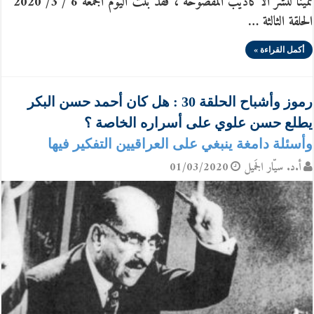
ثمينا لنشر الاكاذيب المفضوحة ، فقد بثّت اليوم الجمعة 6 / 3/ 2020
الحلقة الثالثة …
أكمل القراءة »
رموز وأشباح الحلقة 30 : هل كان أحمد حسن البكر
يطلع حسن علوي على أسراره الخاصة ؟
وأسئلة دامغة ينبغي على العراقيين التفكير فيها
أ.د. سيّار الجَميل
01/03/2020