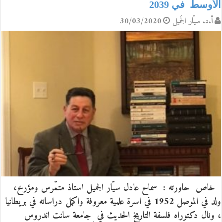
الأوسط في 2039
أ.د. سيّار الجَميل
30/03/2020
خاص حاورته : سماح عادل سيّار الجميل استاذ متمّرس ومؤرخ،
ولد في الموصل 1952 في اسرة علمية معروفة واكمل دراساته في بريطانيا
، ونال دكتوراه فلسفة التاريخ الحديث في جامعة سانت اندروس