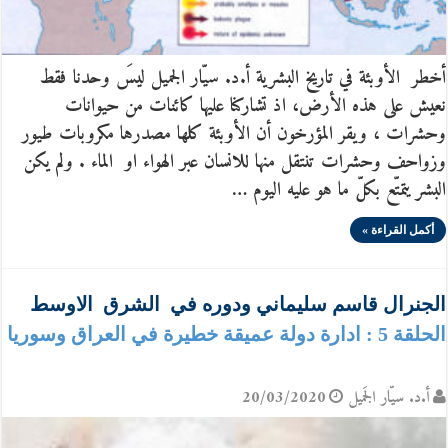
أخطر الأوبئة في تاريخ البشرية أ.د. سيّار الجميل ليسَ وحدنا فقط
نعيش على هذه الأرض، اذ تشاركنا عليها كائنات من حيوانات
وحشرات ، ويقر المؤرخون أن الأوبئة كلها مصدرها مكروبات طيور
وزواحف وحشرات تنتقل منها للانسان عبر الهواء او الماء . ولم يكن
البشر يتمتّع بكلّ ما هو عليه اليوم …
أكمل القراءة »
الجنرال قاسم سليماني ودوره في الشرق الاوسط
الحلقة 5 : ادارة دولة عميقة خطيرة في العراق وسوريا
أ.د. سيّار الجَميل
20/03/2020