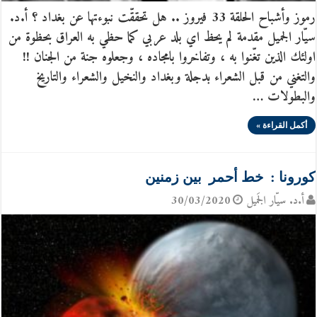
رموز وأشباح الحلقة 33 فيروز .. هل تحققّت نبوءتها عن بغداد ؟ أ.د.
سيّار الجميل مقدمة لم يحظ اي بلد عربي كما حظي به العراق بحظوة من
اولئك الذين تغّنوا به ، وتفاخروا بامجاده ، وجعلوه جنة من الجنان !!
والتغني من قبل الشعراء بدجلة وبغداد والنخيل والشعراء والتاريخ
والبطولات …
أكمل القراءة »
كورونا : خط أحمر بين زمنين
أ.د. سيّار الجَميل
30/03/2020