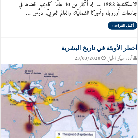
الاسكتلندية 1982 .. له أكثر من 40 عامًا اكاديميا قضاها في
جامعات أوروبا، وأميركا الشماليّة، والعالم العربيّ. درَّس …
أكمل القراءة »
أخطر الأوبئة في تاريخ البشرية
أ.د. سيّار الجَميل
23/03/2020