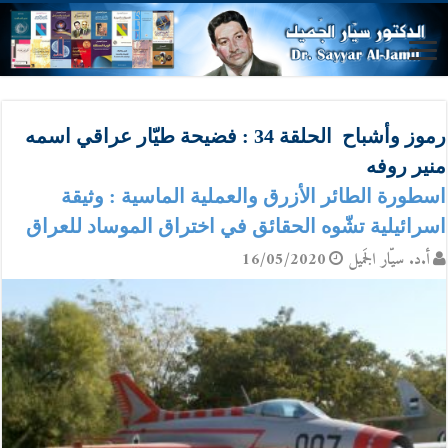
رموز وأشباح الحلقة 34 : فضيحة طيّار عراقي اسمه
منير روفه
اسطورة الطائر الأزرق والعملية الماسية : وثيقة
اسرائيلية تشّوه الحقائق في اختراق الموساد للعراق
أ.د. سيّار الجَميل
16/05/2020