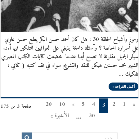
رموز وأشباح الحلقة 30 : هل كان أحمد حسن البكر يطلع حسن علوي
على أسراره الخاصة ؟ وأسئلة دامغة ينبغي على العراقيين التفكير فيها أ.د.
سيّار الجميل مقارنة لا تصلح أبدا عندما اخضعت كتابات الكاتب المصري
الشهير محمد حسنين هيكل للنقد والتشريح سواء في نقد كتبه ( كتابي :
تفكيك …
أكمل القراءة »
20
10
»
5
4
2
1
«
3
صفحة 3 من 175
30
الأخيرة »
...