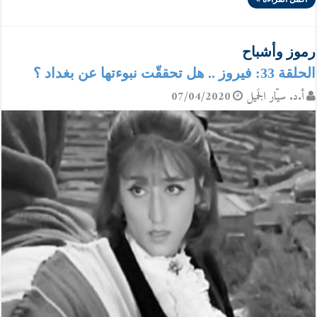
رموز وأشباح
الحلقة 33: فيروز .. هل تحققّت نبوءتها عن بغداد ؟
أ.د. سيّار الجَميل
07/04/2020