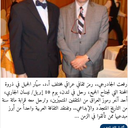
رفعت الجادرجي.. رمز ثقافي عراقي مختلف أ.د. سيّار الجميل في ذروة
المحنة التي تجتاح الجميع، رحل في لندن، يوم 10 إبريل/ نيسان الجاري،
أحد آخر رموز العراق من المثقفين المتميّزين، وترحل معه قرابة مائة سنة
من التاريخ المتجدّد والإبداعي.. وتفتقد الثقافة العربية واحداً من أبرز
مبدعيها ممن تألقوا في الزمن …
أكمل القراءة »