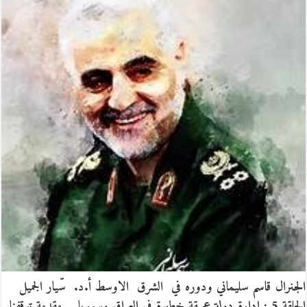
الجنرال قاسم سليماني ودوره في الشرق الاوسط أ.د. سّيار الجميل
الحلقة 5 : ادارة دولة عميقة خطيرة في العراق وسوريا مقدمة توقفنا