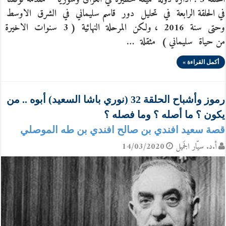
في الحلقة الرابعة في تحليل دور قاسم سليماني في الشرق الاوسط
وحتى سنة 2016 ، ولكن المرحلة النهائية ( 3 سنوات الاخيرة
من حياة سليماني ) مثقلة …
أكمل القراءة »
رموز وأشباح الحلقة 32 (نوري باشا السعيد) أبوه .. من
يكون ؟ ما أصله ؟ وما فصله ؟
قصة سعيد افندي بن صالح افندي بن طه الموصلي
أ.د. سيّار الجَميل
14/03/2020