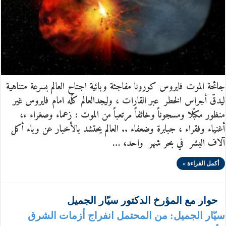
جائحة الموت فايروس كورونا مفاجئة وبائية اجتاح العالم بسرعة متناهية
ليدقّ أجراس الخطر عبر القارات ، وليجدالعالم كلّه امام فايروس غير
منظور مكبّلا ومسجوناً وخائفاً مرتعباً من الموت : زعماء وصغراء ء،
أغنياء وفقراء ، جبابرة وضعفاء .. العالم يحتشد بالأخبار عن وباء أكل
آلاف البشر في بحر شهر واحد، …
أكمل القراءة »
حوار مع المؤرخ الدكتور سيّار الجميل
سيّار الجميل: من المحتمل انفراج أزمات الشرق