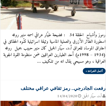
رموز وأشباح الحلقة 34 : فضيحة طيّار عراقي اسمه منير روفه
اسطورة الطائر الأزرق والعملية الماسية وثيقة اسرائيلية تشّوه الحقائق في
اختراق الموساد للعراق أ.د. سيّار الجميل كان منير حبيب جميل روفه
(1934 – 1998م) أحد الطيارين العراقيين ضمن منظومة القوة الجوية
العراقية ، وهو مسيحي يقال انه من تلكيف …
أكمل القراءة »
رفعت الجادرجي.. رمز ثقافي عراقي مختلف
أ.د. سيّار الجَميل
14/04/2020