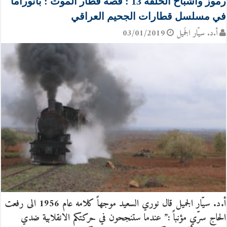
رموز وأشباح الحلقة 13 : قصة قطار الموت : بانوراما
في مسلسل قطارات الجحيم العراقي
أ.د. سيّار الجَميل
03/01/2019
أ.د. سيّار الجميل قال نوري السعيد موجهاً كلامه عام 1956 الى رفعت
الحاج سرّي مؤنباً :” عندما ستنجحون في حركتكم الانقلابية ضدي