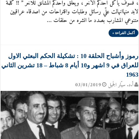
، فسوف يأكل احدكم الاخر ، ويعلق واحدكم المشانق للاخر ” !! كلمة
لابد منهاانهالت علّي رسائل وطلبات واقتراحات من اصدقاء عراقيين
متنوعي المشارب بصدد ما انشره من حلقات …
أكمل القراءة »
رموز وأشباح الحلقة 10 : تشكيلة الحكم البعثي الاول
للعراق في 9 اشهر و10 أيام 8 شباط – 18 تشرين الثاني
1963
أ.د. سيّار الجَميل
03/01/2019