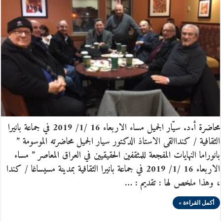
محاضرة أ.د. سيّار الجميل مساء الاربعاء 16 /1/ 2019 في جماعة بانيرا
الثقافية / كنداالقى الاستاذ الدكتور سيار الجميل محاضرته الموسومة ”
بانوراما النهايات المفجعة للمثقفين الحقيقيين في العراق المعاصر ” مساء
الاربعاء 16 /1/ 2019 في جماعة بانيرا الثقافية بمدينة مسيساغا / كندا
، وهذا ملخص لها : تقديم : …
أكمل القراءة »