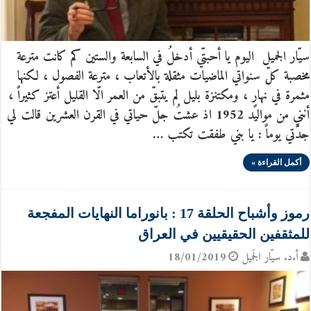
سيّار الجميل اليوم يا أحبتّي أدخلُ في السابعة والستين كم كانت مترعة
مخصبة كلّ سنواتي الماضيات مثقلة بالأتعاب ، مترعة الفصول ، لكنها
مثمرة في نهارٍ ، ومكتنزة بليل لم يتبقّ من العمر الّا القليل أعتز كثيراً ،
أنني من مواليد 1952 اذ عشتُ جلّ حياتي في القرن العشرين قالت لي
جدّتي يوماً : يا بني طفقت تكتب …
أكمل القراءة »
رموز وأشباح الحلقة 17 : بانوراما النهايات المفجعة
للمثقفين الحقيقيين في العراق
أ.د. سيّار الجَميل
18/01/2019