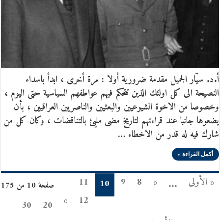
أ.د. سيّار الجميل مقدمة ضرورية أولا : مرة أخرى ، ابدأ باسداء
النصيحة الى كل اولئك الذين تتحكم فيهم عواطفهم السياسية حتى اليوم ،
وخصوصا من الاخوة الشيوعيين والبعثيين والناصريين العراقيين ، بأن
يضعوها جانبا عند قراءتهم لتاريخ مضى مليئ بالتناقضات ، وكان كل من
شارك فيه له قدر من الاخطاء …
أكمل القراءة »
« الأولى
«
8
9
11
10
...
صفحة 10 من 175
»
12
30
20