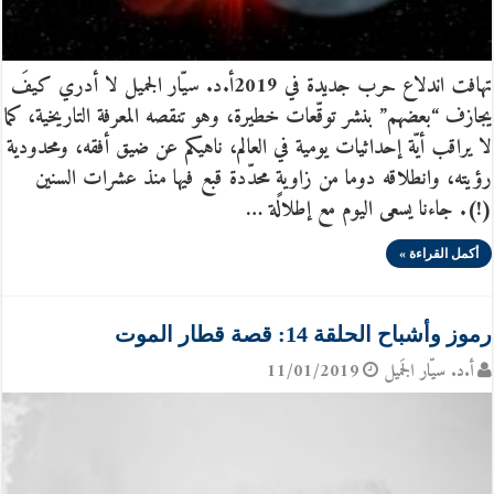
تهافت اندلاع حرب جديدة في 2019أ.د. سيّار الجميل لا أدري كيفَ
يجازف “بعضهم” بنشر توقّعات خطيرة، وهو تنقصه المعرفة التاريخية، كما
لا يراقب أيّة إحداثيات يومية في العالم، ناهيكم عن ضيق أفقه، ومحدودية
رؤيته، وانطلاقه دوما من زاويةٍ محدّدة قبع فيها منذ عشرات السنين
(!). جاءنا يسعى اليوم مع إطلالة …
أكمل القراءة »
رموز وأشباح الحلقة 14: قصة قطار الموت
أ.د. سيّار الجَميل
11/01/2019