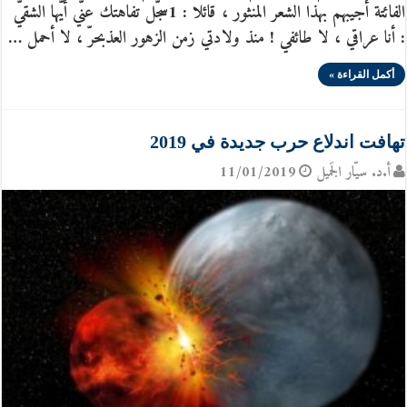
الفائتة أجيبهم بهذا الشعر المنثور ، قائلا : 1سجّل تفاهتك عنّي أيّها الشقيّ
: أنا عراقي ، لا طائفي ! منذ ولادتي زمن الزهور العذبحرّ ، لا أحمل …
أكمل القراءة »
تهافت اندلاع حرب جديدة في 2019
أ.د. سيّار الجَميل
11/01/2019