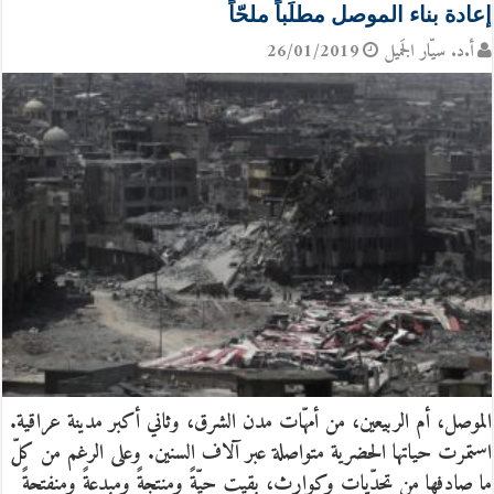
إعادة بناء الموصل مطلَباً ملحّاً
أ.د. سيّار الجَميل
26/01/2019
الموصل، أم الربيعين، من أمهّات مدن الشرق، وثاني أكبر مدينة عراقية.
استمرت حياتها الحضرية متواصلة عبر آلاف السنين. وعلى الرغم من كلّ
ما صادفها من تحدّيات وكوارث، بقيت حيّةً ومنتجةً ومبدعةً ومنفتحةً