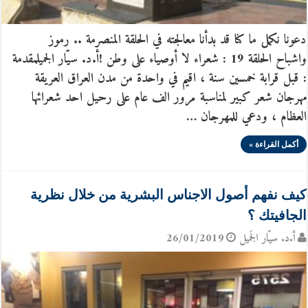
دعونا نكمل ما كنا قد بدأنا معالجته في الحلقة المنصرمة .. رموز
واشباح الحلقة 19 : شعراء لا أوصياء على وطن !أ.د. سيّار الجميلمقدمة
: قبل قرابة خمسين سنة ، اقيم في واحدة من مدن العراق العريقة
مهرجان شعر كبير لمناسبة مرور الف عام على رحيل احد شعرائها
العظام ، ودعي للمهرجان …
أكمل القراءة »
كيف نفهم أصول الاجناس البشرية من خلال نظرية
الجافيتك ؟
أ.د. سيّار الجَميل
26/01/2019