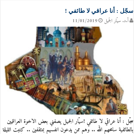
سجّل : أنا عراقي لا طائفي !
أ.د. سيّار الجَميل
11/01/2019
سجّل : أنا عراقي لا طائفي !سيّار الجميل يصفني بعض الاخوة العراقيين
بالطائفية سامحهم الله .. وهم ممن يدعون انفسهم بمثقفين .. كتبت الليلة