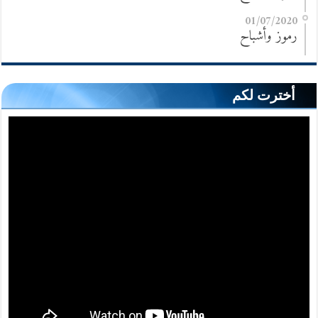
01/07/2020
رموز وأشباح
أخترت لكم