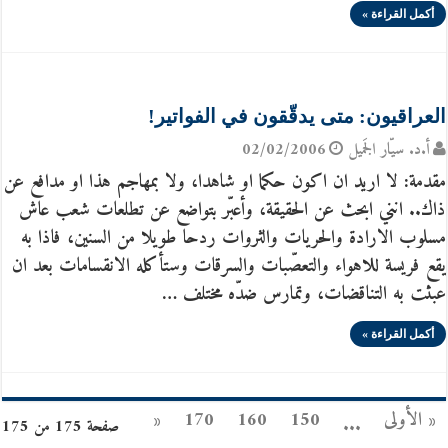
أكمل القراءة »
العراقيون: متى يدقّقون في الفواتير!
أ.د. سيّار الجَميل
02/02/2006
مقدمة: لا اريد ان اكون حكما او شاهدا، ولا بمهاجم هذا او مدافع عن
ذاك.. انني ابحث عن الحقيقة، وأعبّر بتواضع عن تطلعات شعب عاش
مسلوب الارادة والحريات والثروات ردحا طويلا من السنين، فاذا به
يقع فريسة للاهواء والتعصّبات والسرقات وستأكله الانقسامات بعد ان
عبثت به التناقضات، وتمارس ضدّه مختلف …
أكمل القراءة »
« الأولى
150
160
170
«
...
صفحة 175 من 175