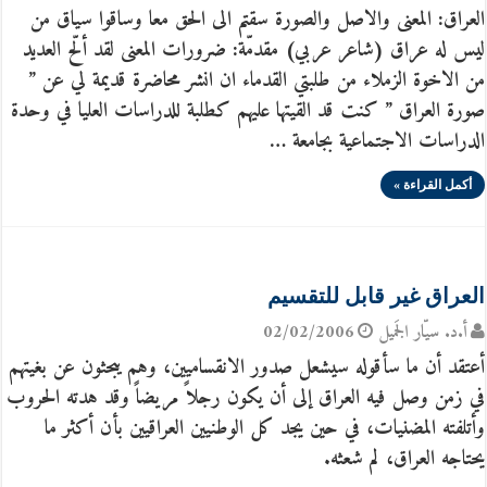
العراق: المعنى والاصل والصورة سقتم الى الحق معا وساقوا سياق من
ليس له عراق (شاعر عربي) مقدمّة: ضرورات المعنى لقد ألّح العديد
من الاخوة الزملاء من طلبتي القدماء ان انشر محاضرة قديمة لي عن ”
صورة العراق ” كنت قد القيتها عليهم كطلبة للدراسات العليا في وحدة
الدراسات الاجتماعية بجامعة …
أكمل القراءة »
العراق غير قابل للتقسيم
أ.د. سيّار الجَميل
02/02/2006
أعتقد أن ما سأقوله سيشعل صدور الانقساميين، وهم يبحثون عن بغيتهم
في زمن وصل فيه العراق إلى أن يكون رجلاً مريضاً وقد هدته الحروب
وأتلفته المضنيات، في حين يجد كل الوطنيين العراقيين بأن أكثر ما
يحتاجه العراق، لم شعثه.