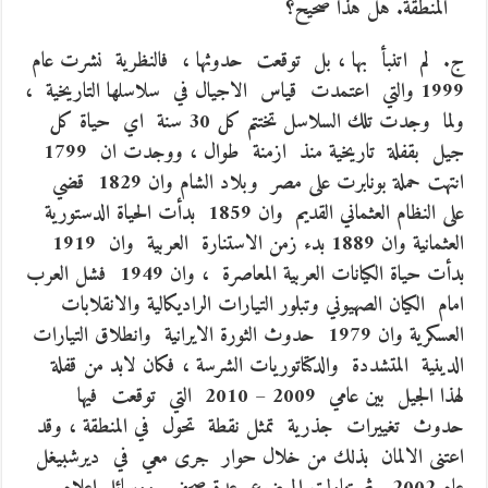
المنطقة. هل هذا صحيح؟
ج. لم اتنبأ بها ، بل توقعت حدوثها ، فالنظرية نشرت عام
1999 والتي اعتمدت قياس الاجيال في سلاسلها التاريخية ،
ولما وجدت تلك السلاسل تختتم كل 30 سنة اي حياة كل
جيل بقفلة تاريخية منذ ازمنة طوال ، ووجدت ان 1799
انتهت حملة بونابرت على مصر وبلاد الشام وان 1829 قضي
على النظام العثماني القديم وان 1859 بدأت الحياة الدستورية
العثمانية وان 1889 بدء زمن الاستنارة العربية وان 1919
بدأت حياة الكيانات العربية المعاصرة ، وان 1949 فشل العرب
امام الكيان الصهيوني وتبلور التيارات الراديكالية والانقلابات
العسكرية وان 1979 حدوث الثورة الايرانية وانطلاق التيارات
الدينية المتشددة والدكتاتوريات الشرسة ، فكان لابد من قفلة
لهذا الجيل بين عامي 2009 – 2010 التي توقعت فيها
حدوث تغييرات جذرية تمثل نقطة تحول في المنطقة ، وقد
اعتنى الالمان بذلك من خلال حوار جرى معي في ديرشبيغل