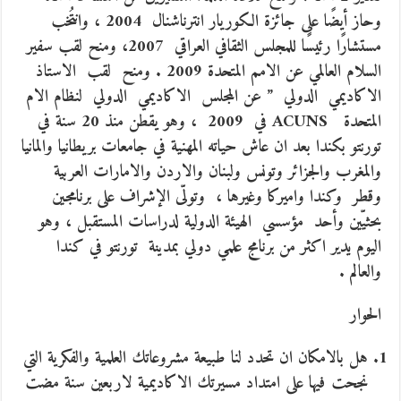
وحاز أيضًا على جائزة الكوريار انترناشنال 2004 ، وانتُخب
مستشارًا رئيسًا للمجلس الثقافي العراقي 2007، ومنح لقب سفير
السلام العالمي عن الامم المتحدة 2009 . ومنح لقب الاستاذ
الاكاديمي الدولي ” عن المجلس الاكاديمي الدولي لنظام الام
المتحدة ACUNS في 2009 ، وهو يقطن منذ 20 سنة في
تورنتو بكندا بعد ان عاش حياته المهنية في جامعات بريطانيا والمانيا
والمغرب والجزائر وتونس ولبنان والاردن والامارات العربية
وقطر وكندا واميركا وغيرها ، وتولّى الإشراف على برنامجين
بحثيّين وأحد مؤسسي الهيئة الدولية لدراسات المستقبل ، وهو
اليوم يدير اكثر من برنامج علمي دولي بمدينة تورنتو في كندا
والعالم .
الحوار
هل بالامكان ان تحدد لنا طبيعة مشروعاتك العلمية والفكرية التي
نجحت فيها على امتداد مسيرتك الاكاديمية لاربعين سنة مضت