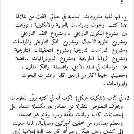
؟
ج. انها ثمانية مشروعات اساسية في حياتي انتجت من خلالها
عدة كتب وبحوث ودراسات بالعربية والانكليزية ، توزعت
بين مشروع التكوين التاريخي ، ومشروع النقد التاريخي
ومشروع نظرية الاجيال ومشروع الفكر التاريخي والمزامنات
ومشروع الدراسات التاريخية ومشروع التحقيقات التاريخية
ومشروع الرواية التاريخية ومشروع البايوغرافيات ..فضلا
عن دراسات في النقد الادبي والفلسفة والفكر المقارن .
وحصيلتها جميعا اكثر من اربعين كتابا وعشرات البحوث
والدراسات .
في كتاب (تفكيك هيكل) ذكرت أنه في كتبه يزوّر المعلومات
ويحرّف النصوص المنقولة عن مصادر غير مكتملة اعتمادا على
إحصائيات كاذبة وبيانات ملفّقة وسرد وقائع غير صحيحة،
ومعظم مصادره من صحفيين أميركيين وصهاينة.. لماذا سعيت
إلى كشف زيف هيكل رغم أنه كان يعد قامة إعلامية لدى