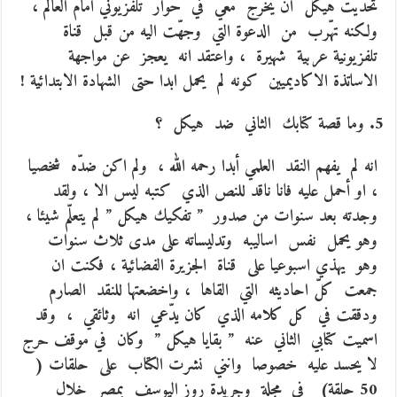
تحدّيت هيكل ان يخرج معي في حوار تلفزيوني امام العالم ،
ولكنه تهّرب من الدعوة التي وجهّت اليه من قبل قناة
تلفزيونية عربية شهيرة ، واعتقد انه يعجز عن مواجهة
الاساتذة الاكاديميين كونه لم يحمل ابدا حتى الشهادة الابتدائية !
وما قصة كتابك الثاني ضد هيكل ؟
انه لم يفهم النقد العلمي أبدا رحمه الله ، ولم اكن ضدّه شخصيا
، او أحمل عليه فانا ناقد للنص الذي كتبه ليس الا ، ولقد
وجدته بعد سنوات من صدور ” تفكيك هيكل ” لم يتعلّم شيئا ،
وهو يحمل نفس اساليبه وتدليساته على مدى ثلاث سنوات
وهو يهذي اسبوعيا على قناة الجزيرة الفضائية ، فكنت ان
جمعت كلّ احاديثه التي القاها ، واخضعتها للنقد الصارم
ودققت في كل كلامه الذي كان يدّعي انه وثائقي ، وقد
اسميت كتابي الثاني عنه ” بقايا هيكل ” وكان في موقف حرج
لا يحسد عليه خصوصا وانني نشرت الكتاب على حلقات (
50 حلقة) في مجلة وجريدة روز اليوسف بمصر خلال