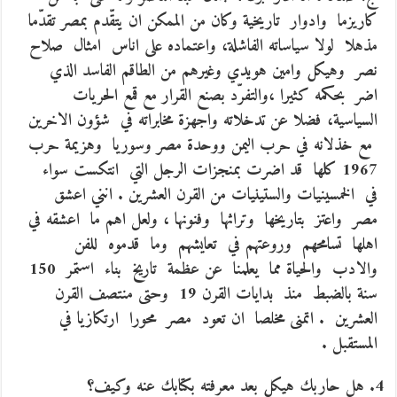
كاريزما وادوار تاريخية وكان من الممكن ان يتقّدم بمصر تقدّما
مذهلا لولا سياساته الفاشلة، واعتماده على اناس امثال صلاح
نصر وهيكل وامين هويدي وغيرهم من الطاقم الفاسد الذي
اضر بحكمه كثيرا ،والتفرّد بصنع القرار مع قمع الحريات
السياسية، فضلا عن تدخلاته واجهزة مخابراته في شؤون الاخرين
مع خذلانه في حرب اليمن ووحدة مصر وسوريا وهزيمة حرب
1967 كلها قد اضرت بمنجزات الرجل التي انتكست سواء
في الخمسينيات والستينيات من القرن العشرين . انني اعشق
مصر واعتز بتاريخها وتراثها وفنونها ، ولعل اهم ما اعشقه في
اهلها تسامحهم وروعتهم في تعايشهم وما قدموه للفن
والادب والحياة مما يعلمنا عن عظمة تاريخ بناء استمر 150
سنة بالضبط منذ بدايات القرن 19 وحتى منتصف القرن
العشرين . اتمنى مخلصا ان تعود مصر محورا ارتكازيا في
المستقبل .
هل حاربك هيكل بعد معرفته بكتابك عنه وكيف؟