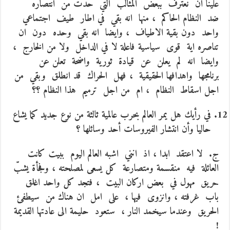
علينا ان نعترف ببعض المثالب التي حدّت من انتصاره
ضد النظام الحاكم ، منها انه بقي في اطار طيف اجتماعي
واحد دون بقية الاطياف ، وايضا انه بقي وحده دون ان
تناصره اية قوى سياسية فاعلة لا في الداخل ولا من الخارج ،
وايضا انه لم يعلن عن قيادة ثورية واضحة تعلن عن
برنامجها واهدافها الحقيقية ، فهل الحراك قد انطلق وبقي من
اجل اسقاط النظام ، ام من اجل ترميم هذا النظام ؟؟
في رأيك هل يمر العالم بحرب عالمية ثالثة من نوع جديد كما يشاع
حاليا وأن انتشار الفيروسات أحد وسائلها ؟
ج. لا اعتقد ابدا ، اذ انني اشبه العالم اليوم ببيت كانت
العائلة فيه منقسمة ومتصارعة كل يسعى لمصلحته ، وفجأة يشبّ
حريق مهول في بعض اركان البيت ، فتجد كل واحد اغلق
باب غرفته ، وانزوى فيها ، على امل ان هناك من سيطفئ
الحريق وعندما سيخمد النار ، ستعود حليمة الى عادتها القديمة
!