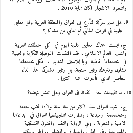
عام 2002 . ثم تناولت الموضوع عدة صحف ووسائل اعلام ..
وانتظرنا الانفجار فكان نهاية 2010 .
هل تسير حركة التأريخ في العراق والمنطقة العربية وفق معايير
علمية في الوقت الحالي أم تعاني من مشاكل؟
ج. ليست هناك معايير علمية اليوم في كل منطقتنا العربية
واغلب العالم الاسلامي ، فقد افتقدت البوصلة الفكرية والعلمية
في مجتمعاتنا قاطبة ويا للاسف الشديد ، فكل مجتمعاتنا
مشلولة ومترهلة وغير منتجة، بل وغير مشاركة هذا العالم
المعاصر الذي تأخرت عنه كثيرا .
ما تقييمك لحال الثقافة في العراق وهل تبشر بنهضة؟
ج. شهد العراق منذ اكثر من مئة سنة ولادة نخب مثقفة
ومتخصصة ومبدعة ، وتطورت انتلجينسيا العراق في ابداعاتها
الادبية والشعرية ، وفي الرواية والنقد والفنون التشكيلية
والمسرحية وفي الطب والعمارة والقضاء .. الخ ولكنها