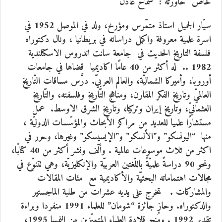
خاص حاورته :
سماح عادل
سيّار الجميل
استاذ متمّرس ومؤرخ، ولد في الموصل 1952 في
اسرة علمية معروفة واكمل دراساته في بريطانيا ، ونال دكتوراه
فلسفة التاريخ الحديث في جامعة سانت اندروس الاسكتلندية
1982 .. له أكثر من 40 عامًا اكاديميا قضاها في جامعات
أوروبا، وأميركا الشماليّة، والعالم العربيّ. درَّس مساقات التّاريخ
العالميّ وتاريخ الفكر المقارن، ومناهج التّاريخ وفلسفته، والتّاريخ
العثمانيّ، وتاريخ إيران وتركيا، وتاريخ الشرق الاوسط. عمل
مستشارًا علميا للعديد من مراكز الأبحاث والمؤسّسات الدوليّة ،
منها “اليونسكو” و”الألسكو” و”الإيسيسكو” وغيرها، وحرر في
اكثر من ثلاث موسوعات عالمية . وألّف ونشر أكثر من 40 كتابًا،
ونحو 90 دراسةً علميّةً باللّغتين العربيّة والإنكليزيّة، وهي تتنوّع في
مجالات اهتماماته البحثيّة والأكاديمية مع مئات المقالات
والمشاركات . تخرج على يديه عشرات من طلبة الماجستير
والدكتوراه. وحاز جائزة “شومان” للعلماء 1991 منفردا وبراءة
تقدير 1992 . ومُنح قلادة العلماء المتميّزين من النمسا 1995،