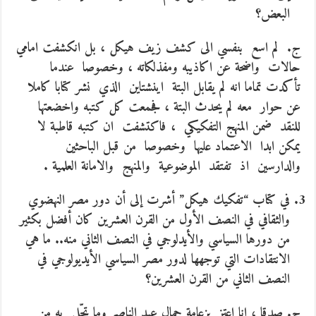
البعض؟
ج. لم اسع بنفسي الى كشف زيف هيكل ، بل انكشفت امامي
حالات واضحة عن اكاذيبه ومفذلكاته ، وخصوصا عندما
تأكدت تماما انه لم يقابل البتة اينشتاين الذي نشر كتابا كاملا
عن حوار معه لم يحدث البتة ، فجمعت كل كتبه واخضعتها
للنقد ضمن المنهج التفكيكي ، فاكتشفت ان كتبه قاطبة لا
يمكن ابدا الاعتماد عليها وخصوصا من قبل الباحثين
والدارسين اذ تفتقد الموضوعية والمنهج والامانة العلمية .
في كتاب “تفكيك هيكل” أشرت إلى أن دور مصر النهضوي
والثقافي في النصف الأول من القرن العشرين كان أفضل بكثير
من دورها السياسي والأيدلوجي في النصف الثاني منه.. ما هي
الانتقادات التي توجهها لدور مصر السياسي الأيديولوجي في
النصف الثاني من القرن العشرين؟
ج. صدقا ، انا اعتز بزعامة جمال عبد الناصر وما تحّلى به من