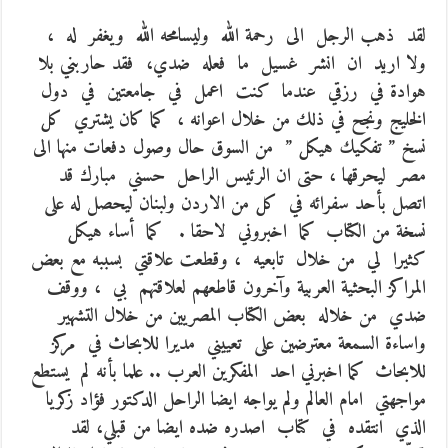
لقد ذهب الرجل الى رحمة الله وليسامحه الله ويغفر له ،
ولا اريد ان انشر غسيل ما فعله ضدي، فقد حاربني بلا
هوادة في رزقي عندما كنت اعمل في جامعتين في دول
الخليج ونجح في ذلك من خلال اعوانه ، كما كان يشتري كل
نسخ ” تفكيك هيكل ” من السوق حال وصول دفعات منها الى
مصر ليحرقها ، حتى ان الرئيس الراحل حسني مبارك قد
اتصل بأحد سفرائه في كل من الاردن ولبنان ليحصل له على
نسخة من الكتاب كما اخبروني لاحقا . كما أساء هيكل
كثيرا لي من خلال تابعيه ، وقطعت علاقتي بسببه مع بعض
المراكز البحثية العربية وآخرون قاطعهم لعلاقتهم بي ، ووقف
ضدي من خلاله بعض الكتاب المصريين من خلال التشهير
واساءة السمعة معترضين على تعييني مديرا للابحاث في مركز
للابحاث كما اخبرني احد المفكرين العرب .. علما بأنه لم يستطع
مواجهتي امام العالم ولم يواجه ايضا الراحل الدكتور فؤاد زكريا
الذي انتقده في كتاب اصدره ضده ايضا من قبلي، لقد