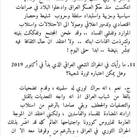
انتكست منذ حكم العسكر العراق وادخلوا البلاد في صراعات
سياسية وحزبية واستبداد سلطة وحروب شنيعة وحصار
اقتصادي وتدمير اخلاقي وصولا الى الاحتلالات واستلاب
الموارد وتفشي الفساد .. وقد طحن المجتمع وتفككت بنيته
وتشرذمت انتماءات ابنائه .. ولا اعتقد ان حال الثقافة فيه
تبشّر بنهضة .. ابدا حتى اليوم !
ما رأيك في الحراك الشعبي العراقي الذي بدأ في أكتوبر 2019
وهل يمكن اعتباره ثورة شعبية؟
ج. نعم ، انه حراك ثوري له سلميته ، وقدم تضحيات
بالغة من شباب العراق اذ انه واجه التحديات بالقتل
والتصفيات والخطف وبقي صامدا بالرغم من استلاب
ارادته المضادة للفساد والفاسدين ، ولكنني اعتقد ان الموجة
العارمة لفايروس كورونا واجتياحها العالم كله قد اضّر بذلك
الحراك الثوري في العراق ، وبالرغم من وقوفنا معه الا ان