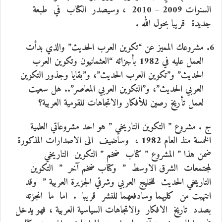
السنوات 2009 – 2010 ، وسيصدر الكتاب في طبعة
جديدة قريبا بحول الله .
مشروعك المميز عن “تكوين العرب الحديث” والذي بدأت
العمل عليه في 1982 بأجزائه “العثمانيون وتكوين العرب
الحديث” و”تكوين العرب الحديث”، و”بقايا وجذور التكوين
العربي الحديث”، و”التكوين العربي المعاصر”.. هل سعيت
لعمل تأريخ رصين للأفكار والاتجاهات للقومية العربية؟
ج . مشروع ” التكوين التاريخي ” هو احد مشروعاتي العلمية
الخمسة منذ العام 1982 ، وساضيف الى الاصدارات المذكورة
ضمن هذا ” المشروع ” كتاب ضخم ” التكوين التاريخي
لمجتمعات الشرق الاوسط ” وكتاب ضخم آخر ” التكوين
التاريخي الحديث للخليج العربي وشرقي الجزيرة العربية ” وقد
انتهيت من كليهما وسادفعهما للنشر قريبا . اما ما انجزته
بصدد تاريخ الافكار والاتجاهات السياسية العربية ، فهو يدخل