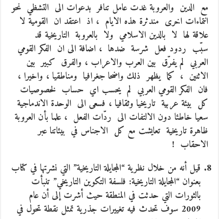
مع الدين والعروبة غدت عامل تنافر بدعوات الى التشظي نحو
انتماءات اخرى مندثرة هذه الايام ، اذ اعتقد ان القومية لا
علاقة لها لا بالدين الاسلامي ولا بالعروبة التاريخية قد
سبّب ردود فعل شرسة ضدها ، اضافة الى ان الفكر القومي
العربي لم يفرّق بين العرب والاعراب ، والفرق كبير بين
الاثنين ، كما يظهر ذلك واضحا جغرافيا ومناطقيا ، واخيرا ،
فان الفكر القومي العربي لم يحسب اي حساب لخصوصيات
كل بيئة عربية تاريخيا وثقافيا ، فسعى الى الوحدة الاندماجية
سعيا خاطئا دون الالتفات الى ردّات الفعل ، علما بأن العروبة
ظاهرة تاريخية تعايشت مع كل الاجناس في بيئاتنا عبر
الاحقاب !
قيل أنه من خلال نظرية “المجايلة التاريخية” التي نشرتها في كتاب
بعنوان “المجايلة التاريخية: فلسفة التكوين التاريخي” تنبأت
بالثورات التي حدثت في المنطقة حيث أشرت إلى أن عام
2009 سوف تحدث فيه تغييرات جذرية تمثل نقطة تحول في