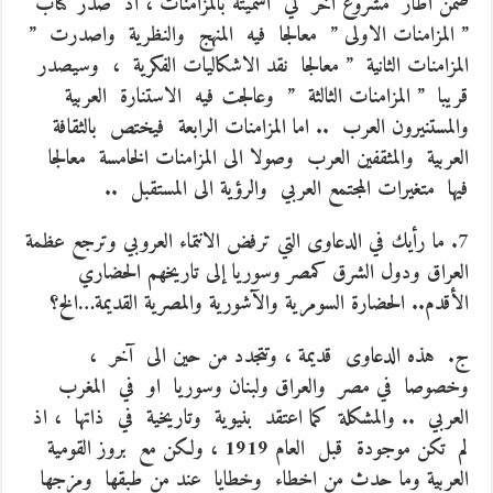
ضمن اطار مشروع آخر لي اسميته بالمزامنات ، اذ صدر كتاب
” المزامنات الاولى ” معالجا فيه المنهج والنظرية واصدرت ”
المزامنات الثانية ” معالجا نقد الاشكاليات الفكرية ، وسيصدر
قريبا ” المزامنات الثالثة ” وعالجت فيه الاستنارة العربية
والمستنيرون العرب .. اما المزامنات الرابعة فيختص بالثقافة
العربية والمثقفين العرب وصولا الى المزامنات الخامسة معالجا
فيها متغيرات المجتمع العربي والرؤية الى المستقبل ..
7.
ما رأيك في الدعاوى التي ترفض الانتماء العروبي وترجع عظمة
العراق ودول الشرق كمصر وسوريا إلى تاريخهم الحضاري
الأقدم.. الحضارة السومرية والآشورية والمصرية القديمة…الخ؟
ج. هذه الدعاوى قديمة ، وتتجدد من حين الى آخر ،
وخصوصا في مصر والعراق ولبنان وسوريا او في المغرب
العربي .. والمشكلة كما اعتقد بنيوية وتاريخية في ذاتها ، اذ
لم تكن موجودة قبل العام 1919 ، ولكن مع بروز القومية
العربية وما حدث من اخطاء وخطايا عند من طبقها ومزجها