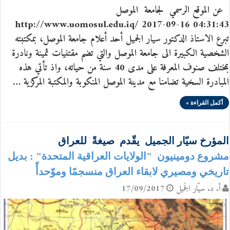
عن الموقع الرسمي لجامعة الموصل
http://www.uomosul.edu.iq/ 2017-09-16 04:31:43
تبرع الاستاذ الدكتور سيار الجميل أحد أعلام جامعة الموصل، بمكتبته
الشخصية الكبيرة الى جامعة الموصل والتي تضم مقتنيات ثمينة ونادرة
بمختلف صنوف المعرفة على مدى 40 سنة من حياته، واذ تأتي هذه
المبادرة السخية تضامنا مع مدينة الموصل المنكوبة والمكتبة المركزية …
أكمل القراءة »
المؤرخ سيّار الجميل يقّدم صيغةً للعراق
مشروع دومينيون "الولايات العراقية المتحدة" : بديل
تاريخي ومصيري لابقاء العراق منسجمًا وموّحدأً
أ. د. سيّار الجَميل
17/09/2017