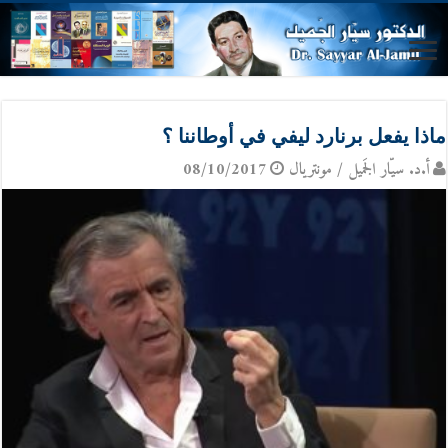
ماذا يفعل برنارد ليفي في أوطاننا ؟
أ.د. سيّار الجَميل / مونتريال
08/10/2017