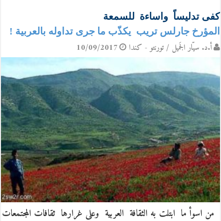
كفى تدليساً واساءة للسمعة
المؤرخ جارلس تريب يكذّب ما جرى تداوله بالعربية !
أ.د. سيّار الجَميل / تورنتو - كندا
10/09/2017
من اسوأ ما ابتلت به الثقافة العربية وعلى غرارها ثقافات المجتمعات