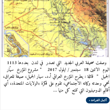
وصفت صحيفة العربي الجديد التي تصدر في لندن بعددها 1113
اليوم الاثنين 18 سبتمبر / ايلول 2017 ” مشروع المؤرخ سيّار
الجميل ” قائلة : يطرح المؤرخ العراقي أ.د. سيار الجميل، صيغة للعراق،
تحمي وحدته وكيانه الاجتماعي، تقوم على فكرة »الولايات المتحدة«، أي
أقاليم الدومينيون التي تتمتع كل منها …
أكمل القراءة »