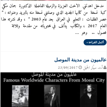
مدخل اهدتني الاخت العزيزة والزميلة الفاضلة الدكتورة جمان مكي
كبة نسخة من كتابها الجديد الذي وصلتني نسخة منه بالبريد وعنوانه : ”
عصر الظلمات : التعليم في العراق بعد عام 2003 ” ، وقد نشرته هذا
العام 2017 ، والكتاب يتألف في محتوياته من مقدمة وثلاثة
فصول .. وهو …
أكمل القراءة »
عالميون من مدينة الموصل
أ.د. سيّار الجَميل
23/09/2017