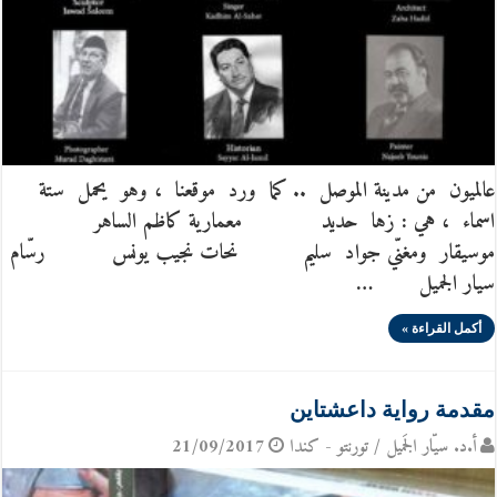
عالميون من مدينة الموصل .. كما ورد موقعنا ، وهو يحمل ستة
اسماء ، هي : زها حديد معمارية كاظم الساهر
موسيقار ومغنّي جواد سليم نحات نجيب يونس رسّام
سيار الجميل …
أكمل القراءة »
مقدمة رواية داعشتاين
أ.د. سيّار الجَميل / تورنتو - كندا
21/09/2017