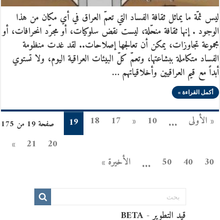
ليس ثمّة ما يماثل ثقافة الفساد التي تعمّ العراق في أي مكان من هذا
الوجود . إنها ثقافة منحّلة، ليست نقض سلوكيات، أو مجرّد انحرافات، أو
مجموعة تجاوزات، يمكن أن تعالجها إصلاحات.. لقد غدت منظومة
الفساد متكاملة ببشاعتها، وتعمّ كلّ البيئات العراقية اليوم، ولا تستوي
أبداً مع قيم العراقيين وأخلاقياتهم …
أكمل القراءة »
« الأولى
10
«
17
18
19
...
صفحة 19 من 175
»
21
20
30
40
50
الأخيرة »
...