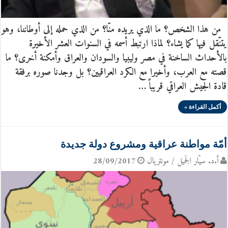
من هذا الشخص؟ ما الذي يريده منّا؟ من الذي حمله إلى أوطاننا، وهو
يتنّقل فيها كما يشاء؟ لماذا ارتبط أسمه في السنوات العشر الأخيرة
بالأحداث الساخنة في مصر وليبيا والسودان والعراق وأمكنة أخرى؟ ما
قصته مع العرب، وأخيرا مع الكرد العراقيين؟ بل وجدنا صوره برفقة
قادة الجيش العراقي قريباً …
أكمل القراءة »
أمّة مواطنة عراقية ومشروع دولة جديدة
أ.د. سيّار الجَميل / مونتريال
28/09/2017