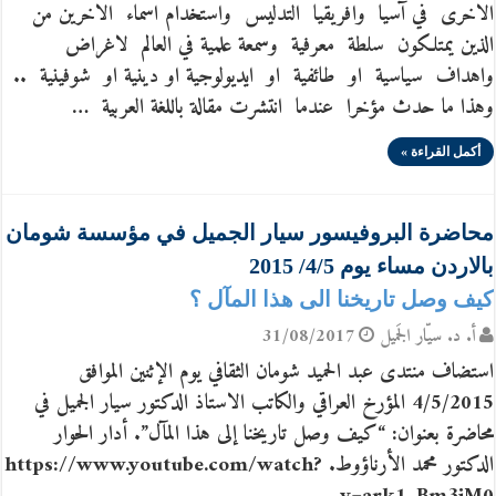
الاخرى في آسيا وافريقيا التدليس واستخدام اسماء الاخرين من
الذين يمتلكون سلطة معرفية وسمعة علمية في العالم لاغراض
واهداف سياسية او طائفية او ايديولوجية او دينية او شوفينية ..
وهذا ما حدث مؤخرا عندما انتشرت مقالة باللغة العربية …
أكمل القراءة »
محاضرة البروفيسور سيار الجميل في مؤسسة شومان
بالاردن مساء يوم 4/5/ 2015
كيف وصل تاريخنا الى هذا المآل ؟
أ. د. سيّار الجَميل
31/08/2017
استضاف منتدى عبد الحميد شومان الثقافي يوم الإثنين الموافق
4/5/2015 المؤرخ العراقي والكاتب الاستاذ الدكتور سيار الجميل في
محاضرة بعنوان: “كيف وصل تاريخنا إلى هذا المآل”. أدار الحوار
الدكتور محمد الأرناؤوط. https://www.youtube.com/watch?