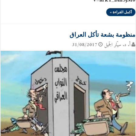
v=ark1_Bm3jM0
أكمل القراءة »
منظومة بشعة تأكل العراق
أ. د. سيّار الجَميل
31/08/2017