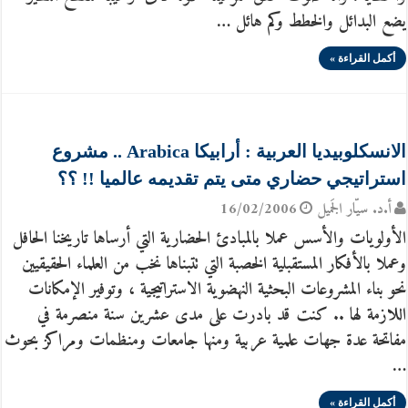
يضع البدائل والخطط وكم هائل …
أكمل القراءة »
الانسكلوبيديا العربية : أرابيكا Arabica .. مشروع
استراتيجي حضاري متى يتم تقديمه عالميا !! ؟؟
أ.د. سيّار الجَميل
16/02/2006
الأولويات والأسس عملا بالمبادئ الحضارية التي أرساها تاريخنا الحافل
وعملا بالأفكار المستقبلية الخصبة التي تتبناها نخب من العلماء الحقيقيين
نحو بناء المشروعات البحثية النهضوية الاستراتيجية ، وتوفير الإمكانات
اللازمة لها .. كنت قد بادرت على مدى عشرين سنة منصرمة في
مفاتحة عدة جهات علمية عربية ومنها جامعات ومنظمات ومراكز بحوث
…
أكمل القراءة »