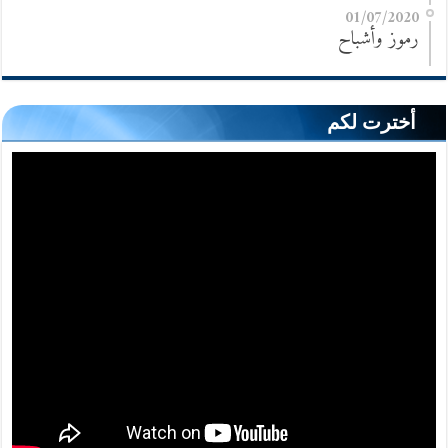
01/07/2020
رموز وأشباح
أخترت لكم