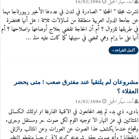
أ.د. سيّار الجَميل
16/02/2006
نشرت مجلة ” المجلة ” الصادرة في لندن في عددها الأخير ريبورتاجا مهما
عن جامعة الدول العربية منطلقة من تساؤلات ثلاثة : هل أنها محتضرة
في طريقها للزوال ؟ أم أن الحاجة تقضي بعلاج أوضاعها واصلاحها ؟ أم
أنها على ما يرام وهي تمضي في سبيلها كما كانت عليه منذ …
أكمل القراءة »
مشروعان لم يلتقيا عند مفترق صعب ! متى يحضر
العقلاء ؟
أ.د. سيّار الجَميل
16/02/2006
بادىء ذي بدء لم يجد الخانعون في الاقنية الفارغة او اولئك الكسالى
المتثائبين في عز النهار الا توجيه اللوم لكل صوت حر ومستقل وجرىء
وشجاع عندما يكشف هذا الصوت عن العورات وعن المثالب والزلل
والخطايا ! وأنه صوت حقق شرعيته كونه لاقى ترحيبا منقطع النظير