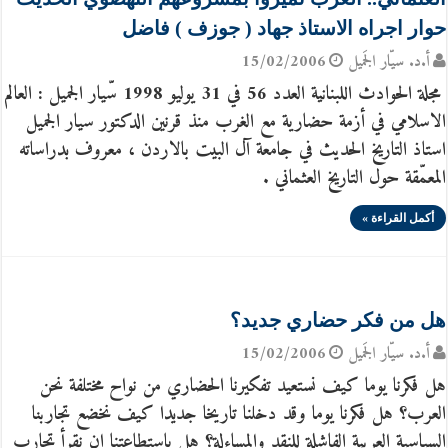
حوار اجراه الاستاذ جهاد ( جوزف ) فاضل
أ.د. سيّار الجَميل
15/02/2006
مجلة الحوادث اللبنانية العدد 56 في 31 يوليو 1998 سّيار الجميل : العالم
الاسلامي في أزمة حضارية مع الغرب منذ قرنين الدكتور سيار الجميل
استاذ التاريخ الحديث في جامعة آل البيت بالاردن ، معروف بدراساته
المعمّقة حول التاريخ العثماني .
أكمل القراءة »
هل من فكر حضاري جديد؟
أ.د. سيّار الجَميل
15/02/2006
هل فكرنا يوما كيف نستعيد تفكيرنا الحضاري من نواح مختلفة نحن
العرب؟ هل فكرنا يوما وقد دخلنا تاريخا جديدا كيف نخضع تجاربنا
السياسية العربية الفاشلة للنقد والمساءلة؟ هل باستطاعتنا ان نقرأ تجارب