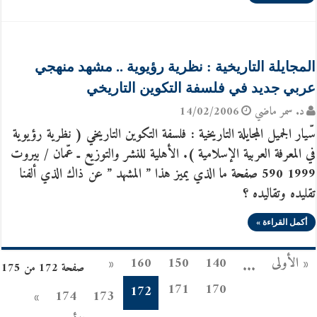
المجايلة التاريخية : نظرية رؤيوية .. مشهد منهجي
عربي جديد في فلسفة التكوين التاريخي
د. سمر ماضي
14/02/2006
سّيار الجميل المجايلة التاريخية : فلسفة التكوين التاريخي ( نظرية رؤيوية
في المعرفة العربية الإسلامية ). الأهلية للنشر والتوزيع ـ عّمان / بيروت
1999 590 صفحة ما الذي يميز هذا ” المشهد ” عن ذاك الذي ألفنا
تقليده وتقاليده ؟
أكمل القراءة »
« الأولى
140
150
160
«
...
صفحة 172 من 175
171
170
172
»
174
173