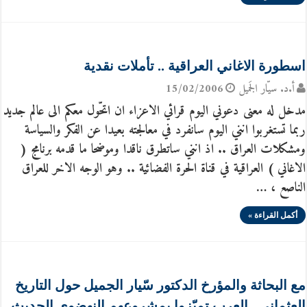
اسطورة الاغاني العراقية .. تأملات نقدية
أ.د. سيّار الجَميل
15/02/2006
مدخل له معنى دعوني اليوم قرائي الاعزاء ان اتحّول معكم الى عالم جديد
ربما تستغربوا انني اليوم سانفرد في معالجته بعيدا عن الفكر والسياسة
ومشكلات العراق .. اذ انني ساتطرق ناقدا وموضحا ما قدمه برنامج (
الاغاني ) العراقية في قناة الحرة الفضائية .. وهو الوجه الاخر للعراق
الناصع ، …
أكمل القراءة »
مع البحاثة والمؤرخ الدكتور سّيار الجميل حول التاريخ
العثماني.. العرب تميّزوا بمشروعهم النهضوي الحديث