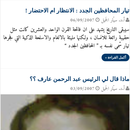
تيار المحافظين الجدد : الانتظار ام الاحتضار !
أ.د. سيّار الجَميل
06/09/2007
سيبقى التاريخ يشهد على ان فاتحة القرن الواحد والعشرين كانت مثل
حقيبة رائعة للانسان ، ولكنها مليئة بالالغام والاسلحة الذكية التي فجرها
تيار سّمى نفسه بـ ” المحافظين الجدد “
أكمل القراءة »
ماذا قال لي الرئيس عبد الرحمن عارف ؟؟
أ.د. سيّار الجَميل
03/09/2007