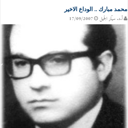
محمد مبارك .. الوداع الاخير
أ.د. سيّار الجَميل
17/09/2007