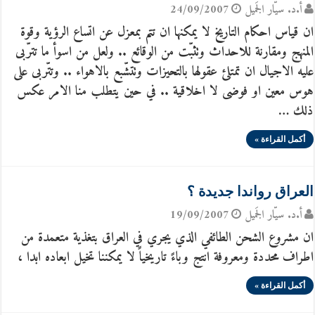
أ.د. سيّار الجَميل
24/09/2007
ان قياس احكام التاريخ لا يمكنها ان تتم بمعزل عن اتساع الرؤية وقوة
المنهج ومقارنة للاحداث وتثبّت من الوقائع .. ولعل من اسوأ ما تترّبى
عليه الاجيال ان تمتلئ عقولها بالتحيزات وتتشّبع بالاهواء .. وتتّربى على
هوس معين او فوضى لا اخلاقية .. في حين يتطلب منا الامر عكس
ذلك …
أكمل القراءة »
العراق رواندا جديدة ؟
أ.د. سيّار الجَميل
19/09/2007
ان مشروع الشحن الطائفي الذي يجري في العراق بتغذية متعمدة من
اطراف محددة ومعروفة انتج وباءً تاريخياً لا يمكننا تخيل ابعاده ابدا ،
أكمل القراءة »