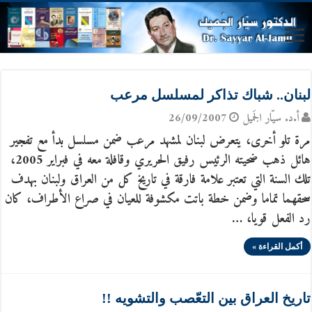
لبنان.. شباك تذاكر لمسلسل مرعب
أ.د. سيّار الجَميل
26/09/2007
مرة تلو أخرى، يتعرض لبنان لمشهد مرعب ضمن مسلسل بدأ مع تفجير
هائل ذهب ضحيته الرئيس رفيق الحريري وقافلة معه في فبراير 2005،
تلك السنة التي تعتبر علامة فارقة في تاريخ كل من العراق ولبنان بهدف
سحقهما تماما وضمن خطة باتت مكشوفة للعيان في صراع الأطراف، كان
رد الفعل قويا، …
أكمل القراءة »
تاريخ العراق بين التعّصب والتشويه !!