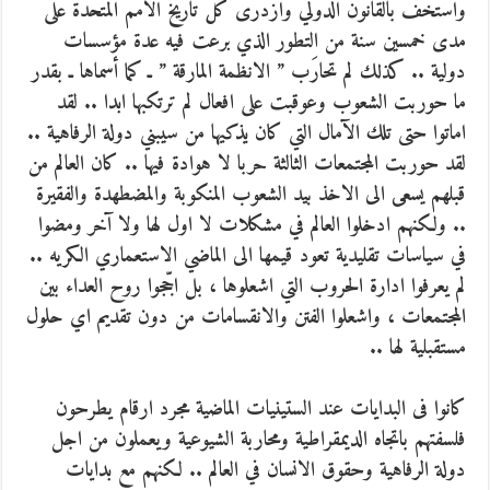
واستخف بالقانون الدولي وازدرى كل تاريخ الامم المتحدة على
مدى خمسين سنة من التطور الذي برعت فيه عدة مؤسسات
دولية .. كذلك لم تحارَب ” الانظمة المارقة ” ـ كما أسماها ـ بقدر
ما حوربت الشعوب وعوقبت على افعال لم ترتكبها ابدا .. لقد
اماتوا حتى تلك الآمال التي كان يذكيها من سيبني دولة الرفاهية ..
لقد حوربت المجتمعات الثالثة حربا لا هوادة فيها .. كان العالم من
قبلهم يسعى الى الاخذ بيد الشعوب المنكوبة والمضطهدة والفقيرة
.. ولكنهم ادخلوا العالم في مشكلات لا اول لها ولا آخر ومضوا
في سياسات تقليدية تعود قيمها الى الماضي الاستعماري الكريه ..
لم يعرفوا ادارة الحروب التي اشعلوها ، بل اجّجوا روح العداء بين
المجتمعات ، واشعلوا الفتن والانقسامات من دون تقديم اي حلول
مستقبلية لها ..
كانوا فى البدايات عند الستينيات الماضية مجرد ارقام يطرحون
فلسفتهم باتجاه الديمقراطية ومحاربة الشيوعية ويعملون من اجل
دولة الرفاهية وحقوق الانسان في العالم .. لكنهم مع بدايات