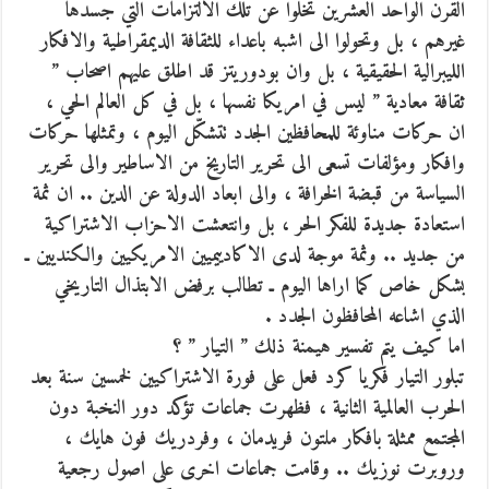
القرن الواحد العشرين تخلوا عن تلك الالتزامات التي جسدها
غيرهم ، بل وتحولوا الى اشبه باعداء للثقافة الديمقراطية والافكار
الليبرالية الحقيقية ، بل وان بودوريتز قد اطلق عليهم اصحاب ”
ثقافة معادية ” ليس في امريكا نفسها ، بل في كل العالم الحي ،
ان حركات مناوئة للمحافظين الجدد تتشكّل اليوم ، وتمثلها حركات
وافكار ومؤلفات تسعى الى تحرير التاريخ من الاساطير والى تحرير
السياسة من قبضة الخرافة ، والى ابعاد الدولة عن الدين .. ان ثمة
استعادة جديدة للفكر الحر ، بل وانتعشت الاحزاب الاشتراكية
من جديد .. وثمة موجة لدى الاكادييميين الامريكيين والكنديين ـ
بشكل خاص كما اراها اليوم ـ تطالب برفض الابتذال التاريخي
الذي اشاعه المحافظون الجدد .
اما كيف يتم تفسير هيمنة ذلك ” التيار ” ؟
تبلور التيار فكريا كرد فعل على فورة الاشتراكيين لخمسين سنة بعد
الحرب العالمية الثانية ، فظهرت جماعات تؤكد دور النخبة دون
المجتمع ممثلة بافكار ملتون فريدمان ، وفردريك فون هايك ،
وروبرت نوزيك .. وقامت جماعات اخرى على اصول رجعية