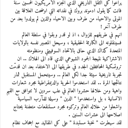
يراعوا كل الثقل التاريخي الذي انجزه الامريكيون لخمسين سنة
فاتت كما يقول ادموند بروك في نقداته التي اوضحت العلاقة بين
الموتى والاحياء من طرف وبين الاحياء والذين لم يولدوا بعد من
طرف آخر !
انهم في طريقهم للزوال ، اذ لو قدر وبقوا في سلطة العالم
فسينقلونه الى الكارثة الحقيقية ، وسيحل المصير نفسه بالولايات
المتحدة كذاك الذي حاق بالاتحاد السوفييتي ومنظومته
الاشتراكية نتيجة الجمود الشيوعي الذي قاد الى الهلاك .. ان
تروتسكية المحافظين الجدد في طريقها الى الاختفاء بعد ان قدمّت
تجربة تاريخية سيئة جدا لكل العالم .. وسيتحمل المستقبل ثمار
نتائجها المرة .. لقد استخدموا الحرية والديمقراطية مجرد شعارات
واهية ومن خلالها حشروا العالم في علب سردين لا تتوافق مع القيم
الانسانية ، بل واستخدموا ” الدين ” وسيلة للمآرب السياسية
واشعلوا من خلاله العالم وتركوه مجرد مستنقعات متعفنة يحتاج
اصلاحها الى عشرات السنين .
لقد سيطرت ” نخبة مستبدة ” على كل المقاليد مع اجحاف نظام