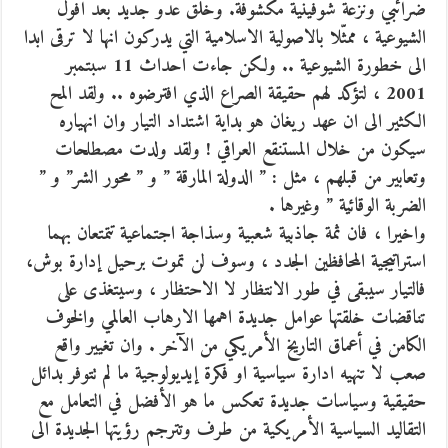
ضرائبي ونزعة شوفينية مكشوفة. وخلق عدو جديد بعد افول
الشيوعية ، ممثّلا بالاصولية الاسلامية التي يدركون انها لا ترقى ابدا
الى خطورة الشيوعية .. ولكن جاءت احداث 11 سبتمبر
2001 ، لتؤكد لهم حقيقة الصراع الذي افترضوه .. ولقد المح
الكثير الى ان عهد ريغان هو بداية اشتداد التيار وان انهياره
سيكون من خلال المستنقع العراقي ! ولقد ولدت مصطلحات
وتعابير من قبلهم ، مثل : ” الدولة المارقة ” و ” محور الشر” و ”
الضربة الوقائية ” وغيرها .
واخيرا ، فان ثمة جاذبية شعبية وسذاجة اجتماعية تتمتعان بهما
استراتيجية المحافظين الجدد ، وسوف لن تموت برحيل إدارة بوش،
فالتيار سيبقى في طور الانتظار لا الاحتظار ، وسيتغذى على
تناقضات خلقتها عوامل جديدة اهمها الارهاب العالمي والخوف
الكامن في أعماق التاريخ الأمريكي من الآخر . وان تغيير واقع
صعب لا تنهيه ادارة سياسية او فكرة إيديولوجية ما لم تتوفر بدائل
حقيقية وسياسات جديدة تعكس ما هو الأفضل في التعامل مع
التقاليد السياسية الأمريكية من طرف وتترجم رؤيتها الجديدة الى