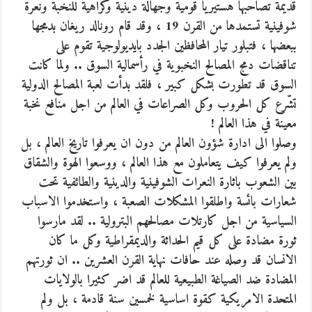
قديمة تصاحبها هستيريا قومية وجهالة دينية وكراهية للنخبة ونعرة
شوفينية تستمدها من القرن 19 ، وقد قام رونالد ريغان بدمجها
ببعضها ، فتبلور تيار المحافظين الجدد بايديولوجية تقوم على
تناقضات دمج المصالح النخبوية في رأسمالية السوق .. ولما كانت
السوق قد تطورت بشكل كبير ، فلقد بدأت لعبة المصالح الدولية
تشّرع كل الحروب وكل الصراعات في العالم من اجل منافع نخبة
معينة في هذا العالم !
وصلوا الى ادارة شؤون العالم من دون ان يعرفوا تاريخ العالم ، بل
ولم يعرفوا كيف يتعاملون مع هذا العالم ، ووسعوا الهوة والشقاق
بين الشعوب باثارة النعرات الشوفينية والدينية والطائفية تحت
شعارات بائسة واطلقوا المشكلات الصعبة ، واستخدموا الاسباب
السياسية من اجل كارتلات مصالحهم البترولية .. لقد مارسوا
ثورة مضادة على كل قيم الحداثة والديمقراطية وكل ما كان
الانسان قد وصله عند حافات نهاية القرن العشرين .. ان ثورتهم
المضادة ضد الصياغة الطبيعية للعالم قد اضر كثيرا بالولايات
المتحدة الامريكية كقوة اساسية لخمسين سنة قادمة ، بل ولم