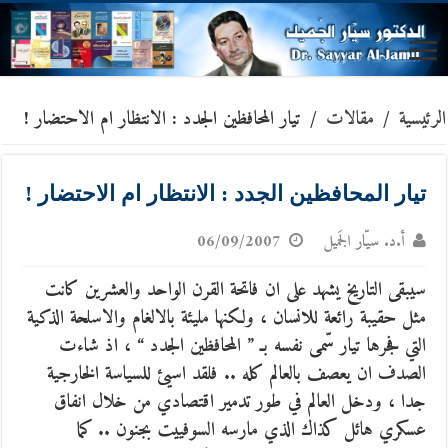
الرئيسية
/
مقالات
/
تيار المحافظين الجدد : الانتظار ام الاحتضار !
تيار المحافظين الجدد : الانتظار ام الاحتضار !
أ.د. سيّار الجَميل
06/09/2007
سيبقى التاريخ يشهد على ان فاتحة القرن الواحد والعشرين كانت
مثل حقيبة رائعة للانسان ، ولكنها مليئة بالالغام والاسلحة الذكية
التي فجرها تيار سّمى نفسه بـ ” المحافظين الجدد “
، اذ شاءت
الصدف ان يعصف بالعالم كله .. فلقد اسيئ للسياسة الخارجية
جدا ، ودخل العالم في طور تدمير اقتصادي من خلال انفاق
عسكري هائل كذاك الذي مارسه السوفييت بجنون .. كما