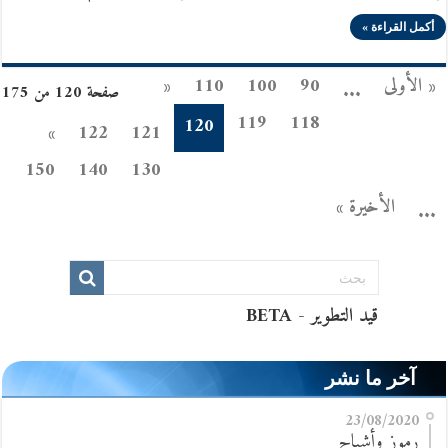
أكمل القراءة »
« الأولى
90
100
110
«
...
صفحة 120 من 175
119
118
120
»
122
121
150
140
130
الأخيرة »
...
آخر ما نشر
23/08/2020
رموز وأشباح