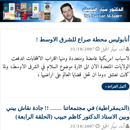
أنابوليس محطة صراع للشرق الاوسط !
أ.د. سيّار الجَميل
31/10/2007
لاسباب امريكية غامضة ومتعددة ومنها اقتراب الانتخابات اندفعت
الولايات المتحدة الان الى اثارة موضوع السلام في الشرق الاوسط، ولما
كانت تعشق دوما ان تحل قضايا العالم على اراضيها ،
أكمل القراءة »
(الديمقراطية) في مجتمعاتنا …… !! جادة نقاش بيني
وبين الاستاذ الدكتور كاظم حبيب (الحلقة الرابعة)
أ.د. سيّار الجَميل
31/10/2007