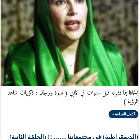
الحاقا بما نشرته قبل سنوات في كتابي ( نسوة ورجال : ذكريات شاهد
الرؤية )
أكمل القراءة »
(الديمقراطية) في مجتمعاتنا …… !! (الحلقة الثانية)