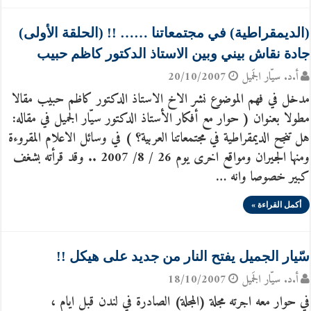
(الديمقراطية) في مجتمعاتنا …… !! (الحلقة الأولى)
جادة نقاش بيني وبين الاستاذ الدكتور كاظم حبيب
أ.د. سيّار الجَميل
20/10/2007
مدخل في فهم الموضوع نشر الاخ الاستاذ الدكتور كاظم حبيب مقالا
مطولا بعنوان ( حوار مع أفكار الأستاذ الدكتور سيّار الجميل في مقاله:
هل تنجح الديمقراطية في مجتمعاتنا العربية؟ ) في وسائل الاعلام المقروءة
ومنها الجيران ومواقع اخرى يوم 26 / 8/ 2007 .. وقد قرأته بشغف
كبير خصوصا وانه …
أكمل القراءة »
سّيار الجميل يفتح النار من جديد على هيكل !!
أ.د. سيّار الجَميل
18/10/2007
في حوار معه اجرته مجلة (المجلة) الصادرة في لندن قبل ايام ،