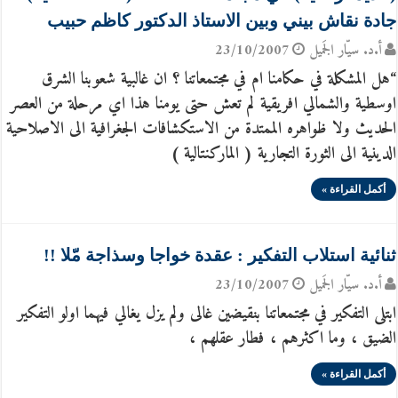
جادة نقاش بيني وبين الاستاذ الدكتور كاظم حبيب
أ.د. سيّار الجَميل
23/10/2007
“هل المشكلة في حكامنا ام في مجتمعاتنا ؟ ان غالبية شعوبنا الشرق
اوسطية والشمالي افريقية لم تعش حتى يومنا هذا اي مرحلة من العصر
الحديث ولا ظواهره الممتدة من الاستكشافات الجغرافية الى الاصلاحية
الدينية الى الثورة التجارية ( الماركنتالية )
أكمل القراءة »
ثنائية استلاب التفكير : عقدة خواجا وسذاجة مّلا !!
أ.د. سيّار الجَميل
23/10/2007
ابتلى التفكير في مجتمعاتنا بنقيضين غالى ولم يزل يغالي فيهما اولو التفكير
الضيق ، وما اكثرهم ، فطار عقلهم ،
أكمل القراءة »