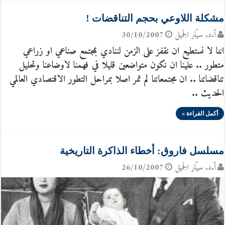
مشكلة اللاوعي بحجم التناقضات !
أ.د. سيّار الجَميل
30/10/2007
اننا لا نستطيع ان نقفز على الزمن لننادي بمجتمع صناعي او زراعي
متطور .. علينا ان نكون متواضعين قليلا في فهمنا لاوضاعنا وتحليل
تناقضاتنا .. ان مجتمعاتنا لم تمر اصلا بمراحل التطور الاقتصادي العالمي
الحديث ..
أكمل القراءة »
مسلسل فاروق: أخطاء الذاكرة التاريخية
أ.د. سيّار الجَميل
26/10/2007