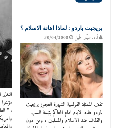
بريجيت باردو : لماذا اهانة الاسلام ؟
أ.د. سيّار الجَميل
30/04/2008
التغاير
مؤخرا ك
تقف الممثلة الفرنسية الشهيرة العجوز بريجيت
: ” العا
باردو هذه الايام امام المحاكم بتهمة السب
وامريكا
والقذف ضد الاسلام والمسلمين ، ومن دون
والمعاص