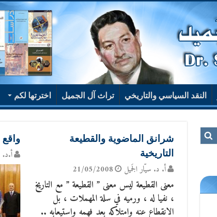
النقد السياسي والتاريخي
تراث آل الجميل
اخترتها لكم
شرانق الماضوية والقطيعة
واقع 
التاريخية
أ.د. س
أ. د. سيّار الجَميل
21/05/2008
معنى القطيعة ليس معنى ” القطيعة ” مع التاريخ
، نفيا له ، ورميه في سلة المهملات ، بل
الانقطاع عنه وامتلاكه بعد فهمه واستيعابه ..