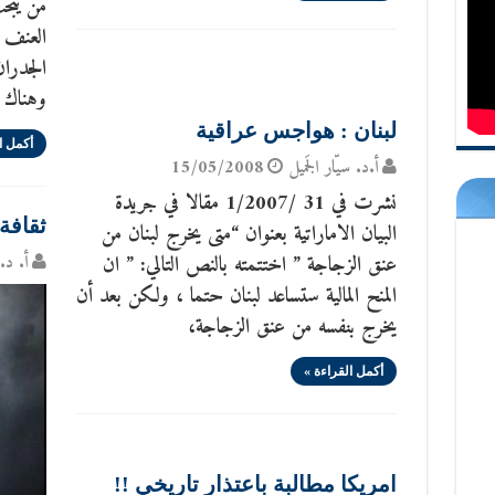
من يبح
العنف س
الجدران
وهناك 
لبنان : هواجس عراقية
أكمل ا
أ.د. سيّار الجَميل
15/05/2008
نشرت في 31 /1/2007 مقالا في جريدة
ثقافة
البيان الاماراتية بعنوان “متى يخرج لبنان من
عنق الزجاجة ” اختتمته بالنص التالي: ” ان
أ. د. 
المنح المالية ستساعد لبنان حتما ، ولكن بعد أن
يخرج بنفسه من عنق الزجاجة،
أكمل القراءة »
امريكا مطالبة باعتذار تاريخي !!