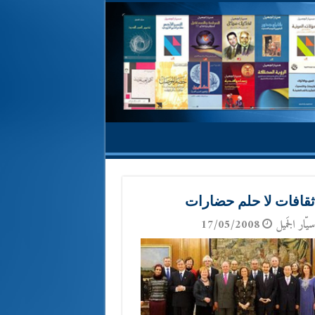
ثقافات لا حلم حضارات
يّار الجَميل
17/05/2008