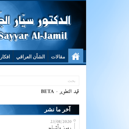
مقالات
الشأن العراقي
افكار
آخر ما نشر
23/08/2020
رموز وأشباح