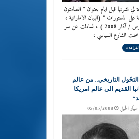
ة لي نشرتها قبل ايام بعنوان ” الصامتون
ة على المستورات ” (البيان الاماراتية ،
26 مارس / آذار 2008 ) ، تساءلت عن سر
صمت الشارع السياسي ،
لقراءة »
لتحّول التاريخي.. من عالم
يا القديم الى عالم امريكا
د*
سيّار الجَميل
05/05/2008