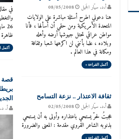
أ.د. سيّار الجَميل
08/05/2008
في مقال
هنا دعوني اطرح أسئلة مباشرة على الولايات
والتغطي
المتحدة الأمريكية ومن حقي أن أسألها ، فأنا
مواطن عراقي تحتل جيوشها أرضه وأهله
ظاهرة 
وبلاده ، علما بأنني لن اكرهها شعبا وثقافة
أكمل ا
ومكانة في هذا العالم .
أكمل القراءة »
قصة ا
بريطان
ثقافة الاعتذار .. نزعة التسامح
الجدي
أ.د. سيّار الجَميل
02/05/2008
أ. د. 
عجبتُ لحرّ يستحي باعتذاره وأولى به أن يستحي
بذنوبه الشاعر القروي مقدمة : المعنى والضرورة
أكمل القراءة »