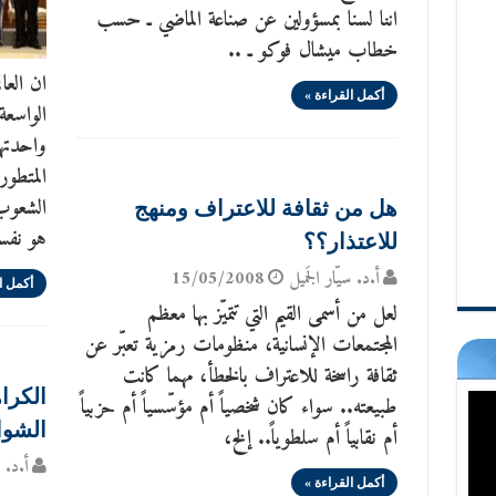
اننا لسنا بمسؤولين عن صناعة الماضي ـ حسب
خطاب ميشال فوكو ـ ..
ان العا
أكمل القراءة »
الواسع
واحدتها
المتطو
الشعوب 
هل من ثقافة للاعتراف ومنهج
هو نفسه
للاعتذار؟؟
أ.د. سيّار الجَميل
15/05/2008
أكمل ا
لعل من أسمى القيم التي تتميّز بها معظم
المجتمعات الإنسانية، منظومات رمزية تعبّر عن
ثقافة راسخة للاعتراف بالخطأ، مهما كانت
الكرا
طبيعته.. سواء كان شخصياً أم مؤسّسياً أم حزبياً
الشوا
أم نقابياً أم سلطوياً.. إلخ،
أ.د. س
أكمل القراءة »