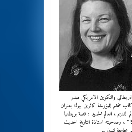
 البريطاني والتكوين الامريكي صدر
تاب ضخم للمؤرخة كاثرين بيرك بعنوان
لم القديم ، العالم الجديد : قصة بريطانيا
 ” ، وصاحبته استاذة التاريخ الحديث
ر بجامعة لندن ..