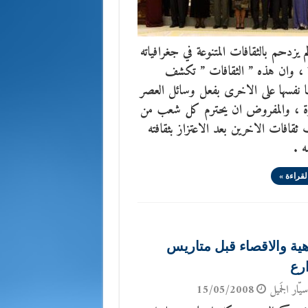
لم يزدحم بالثقافات المتنوعة في جغرافياته
ة ، وان هذه ” الثقافات ” تكشف
 نفسها على الاخرى بفعل وسائل العصر
رة ، والمفروض ان يحترم كل شعب من
ثقافات الاخرين بعد الاعتزاز بثقافته
 .
لقراءة »
هية والاقصاء قبل متاريس
رع
يّار الجَميل
15/05/2008