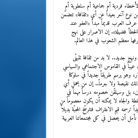
الأخطاء فردية أم جماعية أم سلطوية أم
 من نوع آخر بعيداً عن أي «ثقافة» تتضمّن
 عرف العرب قديماً مبدأ «العفو عند
بالخطأ فضيلة». إن الاصرار على نهج
فها معظم الشعوب في هذا العالم.
 ونهج جديد.. لا بد من ثقافة تتبنّى
عيباً في القاموس الاجتماعي والسياسي
ر، وهو يرسم طريقاً جديداً في سلوكنا
ذلك نقيصة ولا جرماً.. إن من يحمل أي
ن، بل وسيلقّن خصومه درساً مهماً في
السلطة والجاه لا يمكنه أن يكون معصوماً من
ترسمه قيم الاعتراف فتترسّخ المحبّة بديلاً
 نأمل أن يحصل في كل مجتمعاتنا العربية