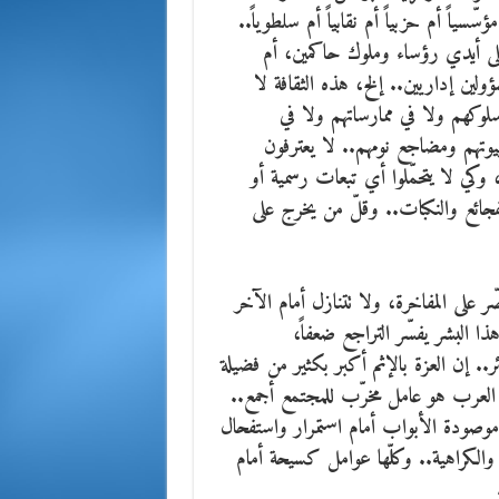
ياً أم حزبياً أم نقابياً أم سلطوياً..
ى أيدي رؤساء وملوك حاكمين، أم
ولين إداريين.. إلخ، هذه الثقافة لا
لوكهم ولا في ممارساتهم ولا في
يوتهم ومضاجع نومهم.. لا يعترفون
وكي لا يتحمّلوا أي تبعات رسمية أو
جائع والنكبات.. وقلّ من يخرج على
ر على المفاخرة، ولا تتنازل أمام الآخر
 البشر يفسّر التراجع ضعفاً،
ئر.. إن العزة بالإثم أكبر بكثير من فضيلة
ت العرب هو عامل مخرّب للمجتمع أجمع..
 موصودة الأبواب أمام استمرار واستفحال
والكراهية.. وكلّها عوامل كسيحة أمام