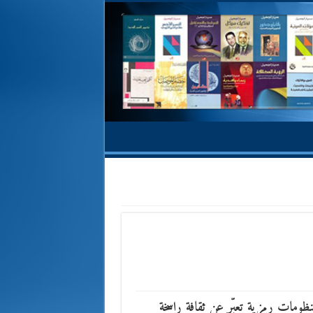
 منظومات رمزية تعبّر عن ثقافة راسخة