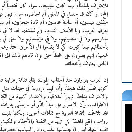
للاعتراف بالخطأ، مهما كانت طبيعته.. سواء كان شخصياً أم مؤسّس
إلخ،
أو كان قد حصل في الماضي أم الحاضر.. سواء تبلور عل
مثقّفين مبدعين، أم ساسة مخادعين، أم قادة متحزّبين، أم مسؤ
يعرفها العرب، ويا للأسف الشديد، ولم نستشفها قط لا في س
مدارسهم ولا في منتدياتهم، ولا في مؤسّساتهم ولا حتى في ب
بأخطائهم مهما كبرت كي لا يقدّموا الى الآخرين اعتذارهم، 
شعبية. إنهم يصرّون على الخطأ حتى وإن قادهم ذلك الى الف
الناس ليعترف بأخطائه.
إن العرب يتوارثون منذ أحقاب طوال، بقايا ثقافة إعرابية تصّ
كونها تفسّر ذلك ضعفاً، وأن قيماً مزروعة في جينات مثل هذا
والاعتراف بالخطأ انهياراً أخلاقياً، والاعتذار كبيرة من الكبا
الاعتراف.. وأن الاصرار على مبدأ الثأر أو ما يسمّى بثارا
لقد تلاقحت الثقافة العربية مع ثقافات أخرى، ولكنها بقيت
رواسب القيم المغلقة التي تزيد من النقمة والأحقاد والكبت 
تقدّم الحياة ليس الاجتماعية فحسب، بل السياسية خصوصاً.