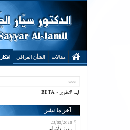
مقالات
الشأن العراقي
افكار
آخر ما نشر
23/08/2020
رموز وأشباح