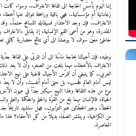
إننا اليوم بأمسّ الحاجة الى ثقافة الاعتراف.. وسواء كانت 
زعاماتية أم مؤسّساتية.. فهي باقية وراسخة تتوالد عنها أخطاء
الاعتراف.. فإن وجد الاعتذار فسيقابله التسامح حتماً.. وقد
المقدرة» وهو من أسمى القيم الإنسانية، إذ يقابل «الاعتراف 
خاطئ معيّن سوف لا يوصلنا الى أي نتائج حضارية كالتي تعر
وعليه، فإن أجيالنا بحاجة ماسّة الى أن تتربّى على ثقافة جدّية
الاعتراف بالأخطاء، مهما بلغت من الصغر، وأن لا يعد ذلك 
العربي.. كما ينبغي أن تتمرّس الأجيال قاطبة على نهج الاعتذا
ليس أمام العالم فحسب، بل حتى أمام أنفسنا.. وأن لا يعدّ 
نوع من هذه الثقافة وهذا النهج سيكبر جدّاً في عيون الآخري
الحياة، فالإنسان مهما بلغ من القوّة والحلم والحكمة والعلم و
الخطأ، وخير الخطّائين هم التوّابون.. فهل سنشهد تاريخاً جديداً 
من الكراهية، وينتشر الصفاء بديلاً من كل الأحقاد؟ هذا ما
المعاصرة.