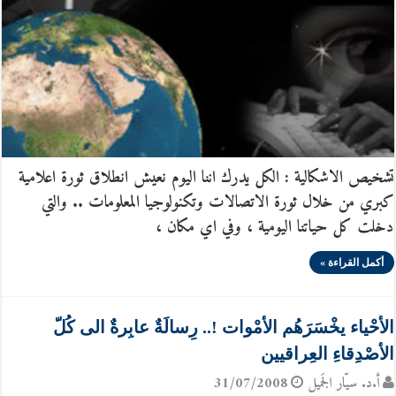
تشخيص الاشكالية : الكل يدرك اننا اليوم نعيش انطلاق ثورة اعلامية
كبري من خلال ثورة الاتصالات وتكنولوجيا المعلومات .. والتي
دخلت كل حياتنا اليومية ، وفي اي مكان ،
أكمل القراءة »
الأحْياء يخْسَرَهُم الأمْوات !.. رِسالَةٌ عابِرةٌ الى كُلّ
الأصْدِقاءِ العِراقيين
أ.د. سيّار الجَميل
31/07/2008