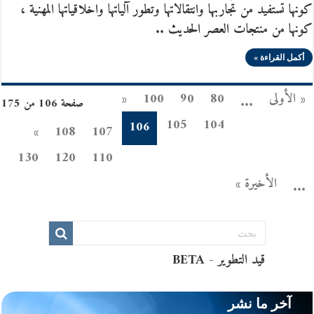
كونها تستفيد من تجاربها وانتقالاتها وتطور آلياتها واخلاقياتها المهنية ،
كونها من منتجات العصر الحديث ..
أكمل القراءة »
« الأولى
80
90
100
«
...
صفحة 106 من 175
105
104
106
»
108
107
130
120
110
الأخيرة »
...
آخر ما نشر