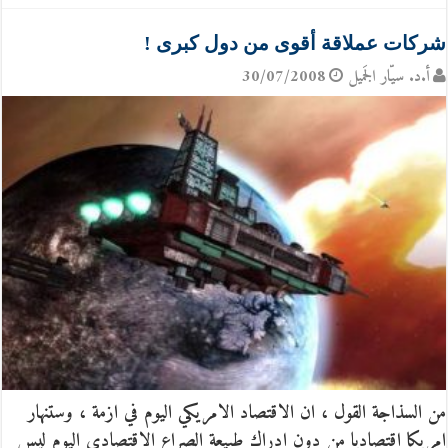
شركات عملاقة أقوى من دول كبرى !
أ.د. سيّار الجَميل
30/07/2008
من السذاجة القول ، ان الاقتصاد الامريكي اليوم في ازمة ، وستنهار
امريكا اقتصاديا من دون ادراك طبيعة الصراع الاقتصادي اليوم ليس