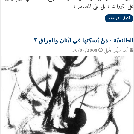
على الثروات ، بل على المصادر ،
أكمل القراءة »
الطائفيّة : مَنْ يُسكِتها في لبْنان والعِراق ؟
أ.د. سيّار الجَميل
30/07/2008