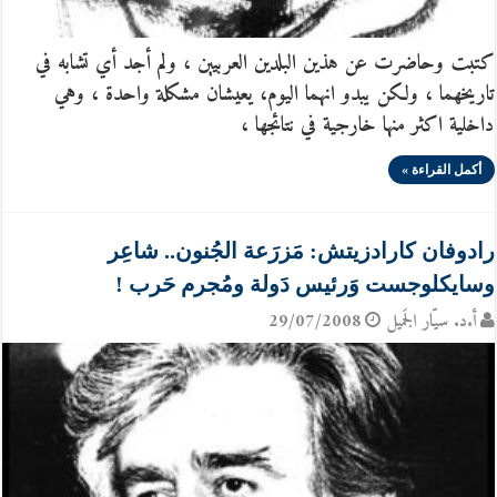
كتبت وحاضرت عن هذين البلدين العربيين ، ولم أجد أي تشابه في
تاريخهما ، ولكن يبدو انهما اليوم، يعيشان مشكلة واحدة ، وهي
داخلية اكثر منها خارجية في نتائجها ،
أكمل القراءة »
رادوفان كارادزيتش: مَزرَعة الجُنون.. شاعِر
وسايكلوجست وَرئيس دَولة ومُجرم حَرب !
أ.د. سيّار الجَميل
29/07/2008