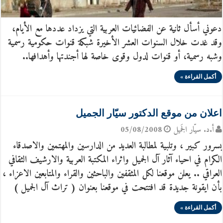
دعوني أسأل ثانية عن الفضائيات العربية التي يزداد عددها مع الأيام،
وقد غدت خلال السنوات العشر الأخيرة شبكة قنوات حكومية رسمية
وشبه رسمية، أو قنوات لدول وقوى خاصة لها أجندتها وأهدافها..
أكمل القراءة »
اعلان من موقع الدكتور سيّار الجميل
أ.د. سيّار الجَميل
05/08/2008
بسرور كبير ، وتلبية لمطالبة العديد من الدارسين والمهتمين والاصدقاء
الكرام في احياء آثار آل الجميل واثراء المكتبة العربية والارشيف الثقافي
العراقي .. يعلن موقعنا لكل المثقفين والباحثين والقراء والمتابعين الاعزاء ،
بأن ايقونة جديدة قد افتتحت في موقعنا بعنوان ( تراث آل الجميل )
أكمل القراءة »