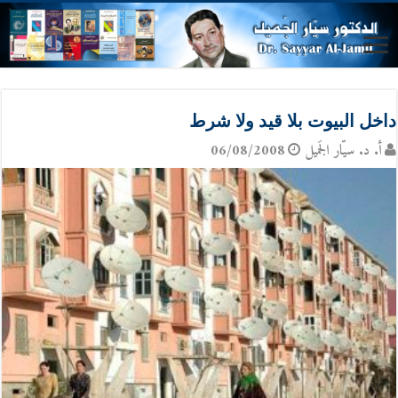
داخل البيوت بلا قيد ولا شرط
أ. د. سيّار الجَميل
06/08/2008