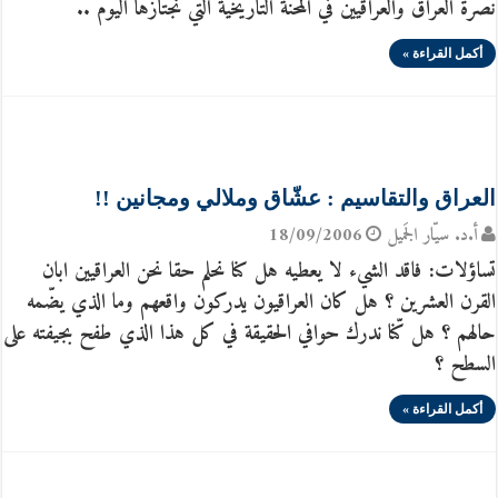
نصرة العراق والعراقيين في المحنة التاريخية التي نجتازها اليوم ..
أكمل القراءة »
العراق والتقاسيم : عشّاق وملالي ومجانين !!
أ.د. سيّار الجَميل
18/09/2006
تساؤلات: فاقد الشيء لا يعطيه هل كنا نحلم حقا نحن العراقيين ابان
القرن العشرين ؟ هل كان العراقيون يدركون واقعهم وما الذي يضّمه
حالهم ؟ هل كّنا ندرك حوافي الحقيقة في كل هذا الذي طفح بجيفته على
السطح ؟
أكمل القراءة »