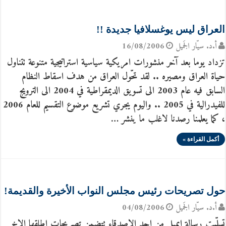
العراق ليس يوغسلافيا جديدة !!
أ.د. سيّار الجَميل
16/08/2006
تزداد يوما بعد آخر منشورات امريكية سياسية استراتيجية متنوعة تتناول
حياة العراق ومصيره .. لقد تحّول العراق من هدف اسقاط النظام
السابق فيه عام 2003 الى تسويق الديمقراطية في 2004 الى الترويج
للفيدرالية في 2005 .. واليوم يجري تشريع موضوع التقسيم للعام 2006
، كما يعلمنا رصدنا لاغلب ما ينشر …
أكمل القراءة »
حول تصريحات رئيس مجلس النواب الأخيرة والقديمة!
أ.د. سيّار الجَميل
04/08/2006
تسلّمت رسالة ايميل من احد الاصدقاء تتضمن تصريحات اطلقها الاخ