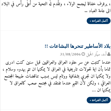
، يرفرف خفاقا ليجمع الولاء ، وتقّدم له التحية من أعلى رأس في البلاد
الى عامة العباد ..
أكمل القراءة »
بلاد الأساطير تنحرها البشاعات !!
أ.د. سيّار الجَميل
31/08/2006
عندما كتبت عن سر خلود العراق والعراقيين قبل سنين كنت ادرى
تماما بأن اية تحولات تاريخية في العراق لا يمكنها ان تتم بهدوء وسلام ،
ولا يمكنها ان تجري بشفافية ووئام ليس بسبب تناقضات طبيعة المجتمع
العراقي ، ولكن لأن القيم عندما تفتقد في مجتمع صعب كالعراق لا
يمكنها ان …
أكمل القراءة »