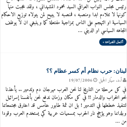
رئيس مجلس النواب العراقي السيد محمود المشهداني ، ولقد عجبت منها
كونها لا تتلاءم ابدا ومنصبه ، فمنصبه لا يبيح لمن يتولاه توزيع الاحكام
السياسية او التهجم على الناس بمزاجية مفتعلة كما وينبغي ان لا يوظف
اتجاهه السياسي او الديني …
أكمل القراءة »
لبنان: حرب نظام أم كسر عظام ؟؟
أ.د. سيّار الجَميل
19/07/2006
في كل مرحلة من التاريخ لنا نحن العرب مهرجان دم وتدمير .. يأخذنا
نحو الخراب والدمار !! في كل مكان وزمان ندفع نحن بأنفسنا إسرائيل
لتنفيذ خططها في التدمير ! بل ان ثمة طابور خامس قد اخترق مجتمعاتنا
وبلداننا وهو يؤجج نار الحرب بمسميات عربية كي يستخدم العرب وقودا
من …