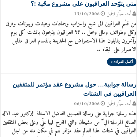
متى يتوّحد العراقيون على مشروع محّبة !؟
أ.د. سيّار الجَميل
13/10/2006
من قسّم العراقيين الى شيع واحزاب وجماعات وهيئات وبيوتات وفرق
وكتل وطوائف وملل ونحل .. ؟؟ العراقيون يذبحون بالمئات كل يوم
وآخرون يقابلون هذا الاستعراض مع الخديعة بانقسام العراق مقابل
الاصرار على البقاء ..
أكمل القراءة »
رسالة جوابية… حول مشروع عقد مؤتمر للمثقفين
العراقيين في الشتات
أ.د. سيّار الجَميل
06/10/2006
هذه رسالة جوابية على رسالة الصديق الفاضل الاستاذ الدكتور عبد الاله
الصائغ المرسلة الي ّ من مشيغان والتي اقترح فيها علّي وعلى بعض المثقفين
العراقيين في شتات هذا العالم عقد مؤتمر لهم في مكان منه من اجل