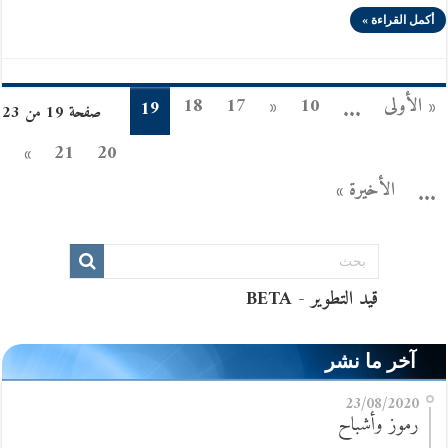
أكمل القراءة »
« الأولى
10
«
17
18
19
...
صفحة 19 من 23
»
21
20
الأخيرة »
...
آخر ما نشر
23/08/2020
رموز وأشباح