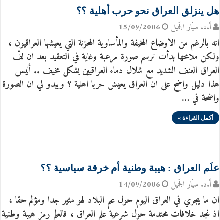
هل ينزلق العراق نحو حرب أهلية ؟؟
أ.د. سيّار الجَميل
15/09/2006
انه بالرغم من الاوضاع المخيفة والمأساوية المحزنة التي يعيشها العراقيون ،
ولكن ملامحها بدأت ترسم صورة مرعبة وغاية في التعقيد بعد ان لفّ
العراق العنف الشديد مع شلال دماء العراقيين بشكل مخيف .. أليس
هذا دليل واضح على ان العراق يعيش حربا اهلية ؟ ويبدو لي ان الصورة
واضحة في …
أكمل القراءة »
َعلَم العراق : هيبة وطنية أم خرقة سياسية ؟؟
أ.د. سيّار الجَميل
14/09/2006
ان ما يجري في العراق اليوم حول علم البلاد لهو مثير جدا ومؤلم حقا ،
اذ نجد خلافات محتدمة حول شرعية علم العراق ، فالعلم رمز هيبة وطنية